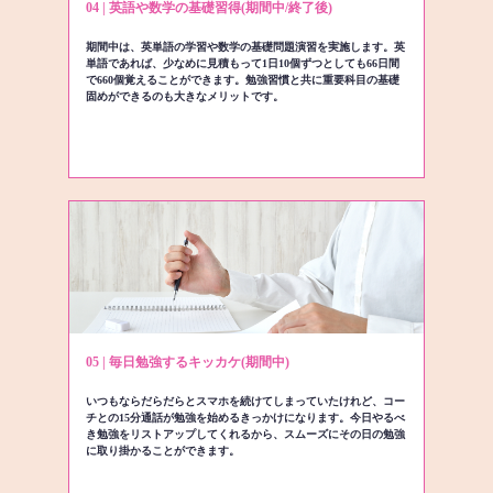
04 | 英語や数学の基礎習得(期間中/終了後)
期間中は、英単語の学習や数学の基礎問題演習を実施します。英
単語であれば、少なめに見積もって1日10個ずつとしても66日間
で660個覚えることができます。勉強習慣と共に重要科目の基礎
固めができるのも大きなメリットです。
05 | 毎日勉強するキッカケ(期間中)
いつもならだらだらとスマホを続けてしまっていたけれど、コー
チとの15分通話が勉強を始めるきっかけになります。今日やるべ
き勉強をリストアップしてくれるから、スムーズにその日の勉強
に取り掛かることができます。