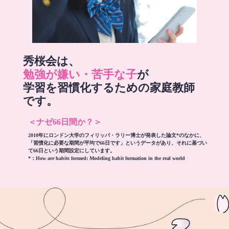
秀桜会は、
勉強が嫌い・苦手な子
が
学習を習慣化するための家庭教師
です。
＜ナゼ66日間か？＞
2010年にロンドン大学のフィリッパ・ラリー博士が発表した論文*のなかに、
「習慣化に必要な期間が平均で66日です」というデータがあり、それに基づい
て66日という期間設定にしています。
*：
How are habits formed: Modeling habit formation in the real world