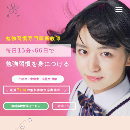
勉強習慣専門家庭教師
15
66
毎日
分×
日で
勉強習慣を身につける
小学生・中学生・高校生
対象
7
＼ 絶賛
日間
の無料体験授業実施中!! ／
無料体験授業はこちら
公式LINE