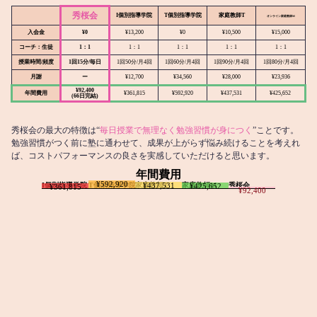
秀桜会
I個別指導学院
T個別指導学院
家庭教師T
オンライン
家庭教師M
入会金
¥0
¥13,200
¥0
¥10,500
¥15,000
コーチ：生徒
1：1
1：1
1：1
1：1
1：1
授業時間/頻度
1回15分/毎日
1回50分/月4回
1回60分/月4回
1回90分/月4回
1回80分/月4回
月謝
ー
¥12,700
¥34,560
¥28,000
¥23,936
¥92,400
年間費用
¥361,815
¥592,920
¥437,531
¥425,652
(66日完結)
秀桜会の最大の特徴は“
毎日授業で無理なく勉強習慣が身につく
”ことです。
勉強習慣がつく前に塾に通わせて、成果が上がらず悩み続けることを考えれ
ば、コストパフォーマンスの良さを実感していただけると思います。
年間費用
¥592,920
I個別指導学院
T個別指導学院
家庭教師T
家庭教師M
秀桜会
¥437,531
¥425,652
¥361,815
¥92,400