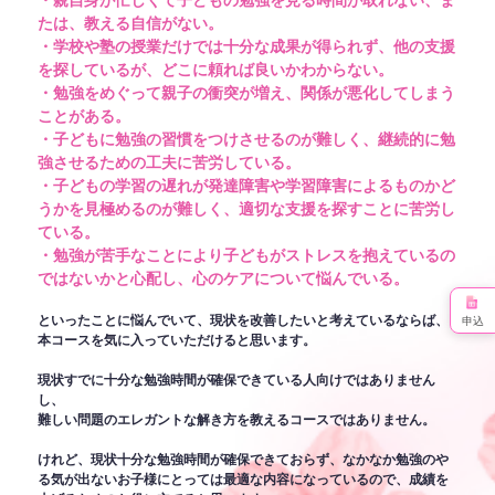
・親自身が忙しくて子どもの勉強を見る時間が取れない、ま
たは、教える自信がない。
・学校や塾の授業だけでは十分な成果が得られず、他の支援
を探しているが、どこに頼れば良いかわからない。
・勉強をめぐって親子の衝突が増え、関係が悪化してしまう
ことがある。
・子どもに勉強の習慣をつけさせるのが難しく、継続的に勉
強させるための工夫に苦労している。
・子どもの学習の遅れが発達障害や学習障害によるものかど
うかを見極めるのが難しく、適切な支援を探すことに苦労し
ている。
・勉強が苦手なことにより子どもがストレスを抱えているの
ではないかと心配し、心のケアについて悩んでいる。
といったことに悩んでいて、現状を改善したいと考えているならば、
申込
本コースを気に入っていただけると思います。
現状すでに十分な勉強時間が確保できている人向けではありません
し、
難しい問題のエレガントな解き方を教えるコースではありません。
けれど、現状十分な勉強時間が確保できておらず、なかなか勉強のや
る気が出ないお子様にとっては最適な内容になっているので、成績を