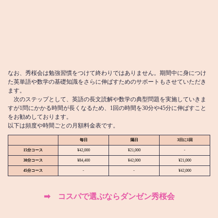
なお、秀桜会は勉強習慣をつけて終わりではありません。期間中に身につけ
た英単語や数学の基礎知識をさらに伸ばすためのサポートもさせていただき
ます。
次のステップとして、英語の長文読解や数学の典型問題を実施していきま
すが1問にかかる時間が長くなるため、1回の時間を30分や45分に伸ばすこと
をお勧めしております。
以下は頻度や時間ごとの月額料金表です。
毎日
隔日
3日に1回
15分コース
¥42,000
¥21,000
-
30分コース
¥84,400
¥42,000
¥21,000
45分コース
-
-
¥42,000
➡︎ コスパで選ぶならダンゼン
秀桜会