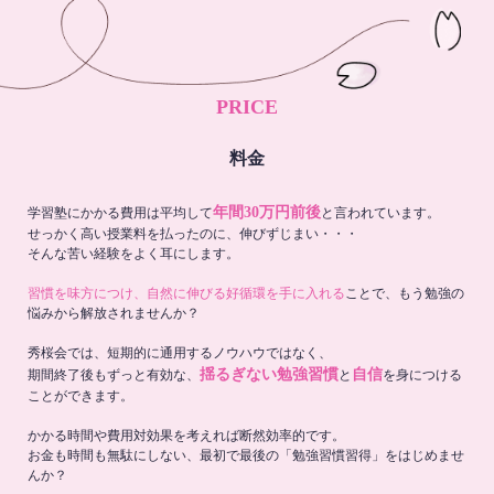
PRICE
料金
年間30万円前後
学習塾にかかる費用は平均して
と言われています。
せっかく高い授業料を払ったのに、伸びずじまい・・・
そんな苦い経験をよく耳にします。
習慣を味方につけ、自然に伸びる好循環を手に入れる
ことで、もう勉強の
悩みから解放されませんか？
秀桜会では、短期的に通用するノウハウではなく、
揺るぎない勉強習慣
自信
期間終了後もずっと有効な、
と
を身につける
ことができます。
かかる時間や費用対効果を考えれば断然効率的です。
お金も時間も無駄にしない、最初で最後の「勉強習慣習得」をはじめませ
んか？