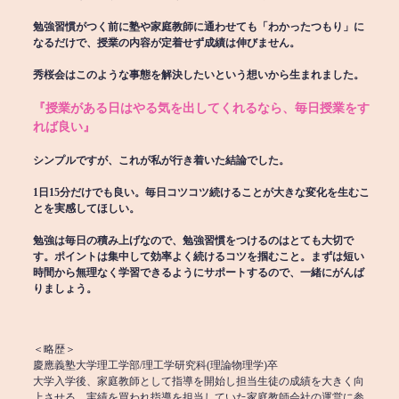
勉強習慣がつく前に塾や家庭教師に通わせても「わかったつもり」に
なるだけで、授業の内容が定着せず成績は伸びません。
秀桜会はこのような事態を解決したいという想いから生まれました。
『授業がある日はやる気を出してくれるなら、毎日授業をす
れば良い』
シンプルですが、これが私が行き着いた結論でした。
1日15分だけでも良い。毎日コツコツ続けることが大きな変化を生むこ
とを実感してほしい。
勉強は毎日の積み上げなので、勉強習慣をつけるのはとても大切で
す。ポイントは集中して効率よく続けるコツを掴むこと。まずは短い
時間から無理なく学習できるようにサポートするので、一緒にがんば
りましょう。
＜略歴＞
慶應義塾大学理工学部/理工学研究科(理論物理学)卒
大学入学後、家庭教師として指導を開始し担当生徒の成績を大きく向
上させる。実績を買われ指導を担当していた家庭教師会社の運営に参