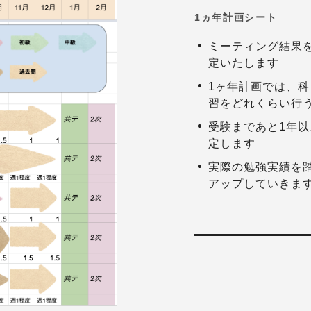
1ヵ年計画シート
ミーティング結果
定いたします
1ヶ年計画では、
習をどれくらい行
受験まであと1年
定します
実際の勉強実績を
アップしていきま