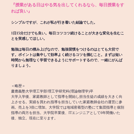
『授業がある日はやる気を出してくれるなら、毎日授業をす
れば良い』
シンプルですが、これが私が行き着いた結論でした。
1日15分だけでも良い。毎日コツコツ続けることが大きな変化を生むこ
とを実感してほしい。
勉強は毎日の積み上げなので、勉強習慣をつけるのはとても大切で
す。ポイントは集中して効率よく続けるコツを掴むこと。まずは短い
時間から無理なく学習できるようにサポートするので、一緒にがんば
りましょう。
＜略歴＞
慶應義塾大学理工学部/理工学研究科(理論物理学)卒
大学入学後、家庭教師として指導を開始し担当生徒の成績を大きく向
上させる。実績を買われ指導を担当していた家庭教師会社の運営に参
画。売上を3倍に増加。大学院では地域密着型の塾にて集団指導と個別
指導の両方を担当。大学院卒業後、ITエンジニアとして6年間働いた
後、独立。現在に至ります。