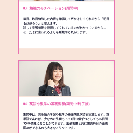
03 | 勉強のモチベーション(期間中)
毎日、昨日勉強した内容を確認して声かけしてくれるから「明日
も頑張ろう」と思えます。
詳しく学習状況を把握してくれているのがわかっているからこ
そ、たまに言われるよりも断然やる気が出ます。
04 | 英語や数学の基礎習得(期間中/終了後)
期間中は、英単語の学習や数学の基礎問題演習を実施します。英
単語であれば、少なめに見積もって1日10個ずつとしても66日間
で660個覚えることができます。勉強習慣と共に重要科目の基礎
固めができるのも大きなメリットです。