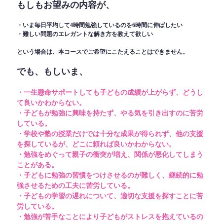
もしもお望みの内容が、
・いま毎日平均して4時間勉強しているのを6時間に伸ばしたい
・難しい問題のエレガントな解き方を教えて欲しい
という場合は、本コースでご希望にこたえることはできません。
でも、もしいま、
・一生懸命サポートしても子どもの成績が上がらず、どうし
て良いかわからない。
・子どもが勉強に興味を持たず、やる気を引き出すのに苦労
している。
・学校や塾の授業だけでは十分な成果が得られず、他の支援
を探しているが、どこに頼れば良いかわからない。
・勉強をめぐって親子の衝突が増え、関係が悪化してしまう
ことがある。
・子どもに勉強の習慣をつけさせるのが難しく、継続的に勉
強させるための工夫に苦労している。
・子どもの学習の遅れについて、適切な支援を探すことに苦
労している。
・勉強が苦手なことにより子どもがストレスを抱えているの