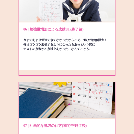
06 | 勉強量増加による成績UP(終了後)
今まであまり勉強できてなかったからこそ、伸び代は無限大！
毎日コツコツ勉強するようになったらあっという間に
テストの点数が20点以上あがった、なんてことも。
07 | 計画的な勉強の仕方(期間中/終了後)