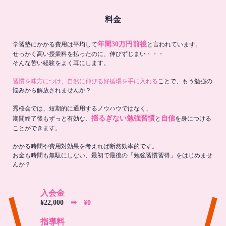
料金
年間30万円前後
学習塾にかかる費用は平均して
と言われています。
せっかく高い授業料を払ったのに、伸びずじまい・・・
そんな苦い経験をよく耳にします。
習慣を味方につけ、自然に伸びる好循環を手に入れる
ことで、もう勉強の
悩みから解放されませんか？
秀桜会では、短期的に通用するノウハウではなく、
揺るぎない勉強習慣
自信
期間終了後もずっと有効な、
と
を身につける
ことができます。
かかる時間や費用対効果を考えれば断然効率的です。
お金も時間も無駄にしない、最初で最後の「勉強習慣習得」をはじめませ
んか？
入会金
¥22,000
➡︎ ¥0
指導料