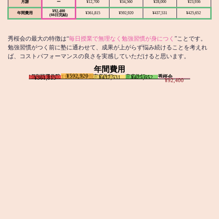
月謝
ー
¥12,700
¥34,560
¥28,000
¥23,936
¥92,400
年間費用
¥361,815
¥592,920
¥437,531
¥425,652
(66日完結)
秀桜会の最大の特徴は“
毎日授業で無理なく勉強習慣が身につく
”ことです。
勉強習慣がつく前に塾に通わせて、成果が上がらず悩み続けることを考えれ
ば、コストパフォーマンスの良さを実感していただけると思います。
年間費用
¥592,920
I個別指導学院
T個別指導学院
家庭教師T
家庭教師M
秀桜会
¥437,531
¥425,652
¥361,815
¥92,400