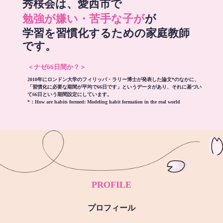
秀桜会は、愛西市で
勉強が嫌い・苦手な子が
が
学習を習慣化するための家庭教師
です。
＜ナゼ66日間か？＞
2010年にロンドン大学のフィリッパ・ラリー博士が発表した論文*のなかに、
「習慣化に必要な期間が平均で66日です」というデータがあり、それに基づい
て66日という期間設定にしています。
*：
How are habits formed: Modeling habit formation in the real world
PROFILE
プロフィール