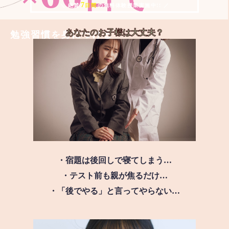
7
＼ 絶賛
日間
の無料体験授業実施中!! ／
あなたのお子様は
大丈夫？
勉強習慣を身につける
・宿題は後回しで寝てしまう…
・テスト前も親が焦るだけ…
・「後でやる」と言ってやらない…