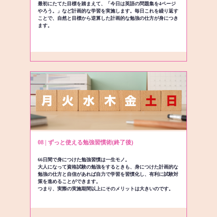
最初にたてた目標を踏まえて、「今日は英語の問題集を4ページ
やろう。」など計画的な学習を実施します。毎日これを繰り返す
ことで、自然と目標から逆算した計画的な勉強の仕方が身につき
ます。
08 | ずっと使える勉強習慣術(終了後)
66日間で身につけた勉強習慣は一生モノ。
大人になって資格試験の勉強をするときも、身につけた計画的な
勉強の仕方と自信があれば自力で学習を習慣化し、有利に試験対
策を進めることができます。
つまり、実際の実施期間以上にそのメリットは大きいのです。