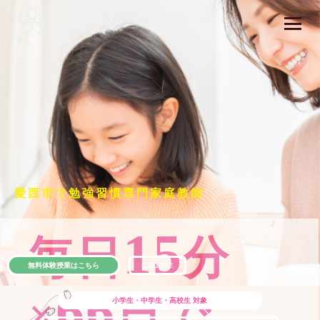
愛西市で勉強習慣専門家庭教師
15
毎日
分
無料体験授業はこちら
公式LINE
66
×
日で
小学生・中学生・高校生
対象