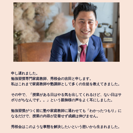
申し遅れました。
勉強習慣専門家庭教師、秀桜会の吉田と申します。
私はこれまで家庭教師や塾講師として多くの生徒を教えてきました。
その中で、「授業がある日はやる気を出してくれるけど、ない日はサ
ボりがちなんです。。」という親御様の声をよく耳にしました。
勉強習慣がつく前に塾や家庭教師に通わせても「わかったつもり」に
なるだけで、授業の内容が定着せず成績は伸びません。
秀桜会はこのような事態を解決したいという想いから生まれました。