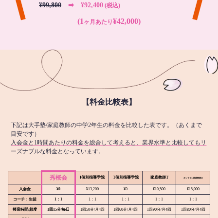
¥99,800
➡︎ ¥92,400
(税込)
(1
¥42,000)
ヶ月あたり
【料金比較表】
下記は大手塾/家庭教師の中学2年生の料金を比較した表です。（あくまで
目安です）
入会金と1時間あたりの料金を総合して考えると、業界水準と比較してもリ
ーズナブルな料金となっています。
秀桜会
I個別指導学院
T個別指導学院
家庭教師T
オンライン
家庭教師M
入会金
¥0
¥13,200
¥0
¥10,500
¥15,000
コーチ：生徒
1：1
1：1
1：1
1：1
1：1
授業時間/頻度
1回15分/毎日
1回50分/月4回
1回60分/月4回
1回90分/月4回
1回80分/月4回