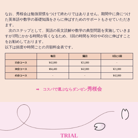
なお、秀桜会は勉強習慣をつけて終わりではありません。期間中に身につけ
た英単語や数学の基礎知識をさらに伸ばすためのサポートもさせていただき
ます。
次のステップとして、英語の長文読解や数学の典型問題を実施していきま
すが1問にかかる時間が長くなるため、1回の時間を30分や45分に伸ばすこと
をお勧めしております。
以下は頻度や時間ごとの月額料金表です。
毎日
隔日
3日に1回
15分コース
¥42,000
¥21,000
-
30分コース
¥84,400
¥42,000
¥21,000
45分コース
-
-
¥42,000
秀桜会
➡︎ コスパで選ぶならダンゼン
TRIAL