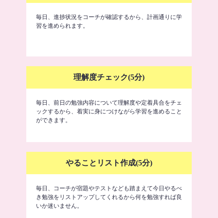
毎日、進捗状況をコーチが確認するから、計画通りに学
習を進められます。
理解度チェック(5分)
毎日、前日の勉強内容について理解度や定着具合をチェ
ックするから、着実に身につけながら学習を進めること
ができます。
やることリスト作成(5分)
毎日、コーチが宿題やテストなども踏まえて今日やるべ
き勉強をリストアップしてくれるから何を勉強すれば良
いか迷いません。