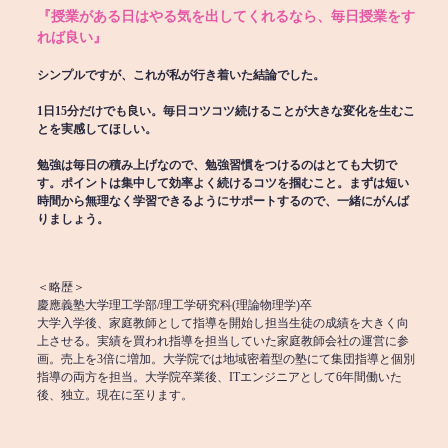
『授業がある日はやる気を出してくれるなら、毎日授業をす
れば良い』
シンプルですが、これが私が行き着いた結論でした。
1日15分だけでも良い。毎日コツコツ続けることが大きな変化を生むこ
とを実感してほしい。
勉強は毎日の積み上げなので、勉強習慣をつけるのはとても大切で
す。ポイントは集中して効率よく続けるコツを掴むこと。まずは短い
時間から無理なく学習できるようにサポートするので、一緒にがんば
りましょう。
＜略歴＞
慶應義塾大学理工学部/理工学研究科(理論物理学)卒
大学入学後、家庭教師として指導を開始し担当生徒の成績を大きく向
上させる。実績を買われ指導を担当していた家庭教師会社の運営に参
画。売上を3倍に増加。大学院では地域密着型の塾にて集団指導と個別
指導の両方を担当。大学院卒業後、ITエンジニアとして6年間働いた
後、独立。現在に至ります。