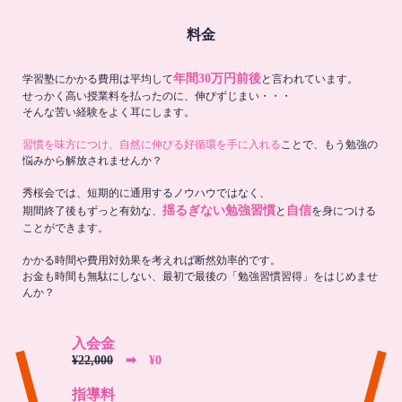
料金
年間30万円前後
学習塾にかかる費用は平均して
と言われています。
せっかく高い授業料を払ったのに、伸びずじまい・・・
そんな苦い経験をよく耳にします。
習慣を味方につけ、自然に伸びる好循環を手に入れる
ことで、もう勉強の
悩みから解放されませんか？
秀桜会では、短期的に通用するノウハウではなく、
揺るぎない勉強習慣
自信
期間終了後もずっと有効な、
と
を身につける
ことができます。
かかる時間や費用対効果を考えれば断然効率的です。
お金も時間も無駄にしない、最初で最後の「勉強習慣習得」をはじめませ
んか？
入会金
¥22,000
➡︎ ¥0
指導料