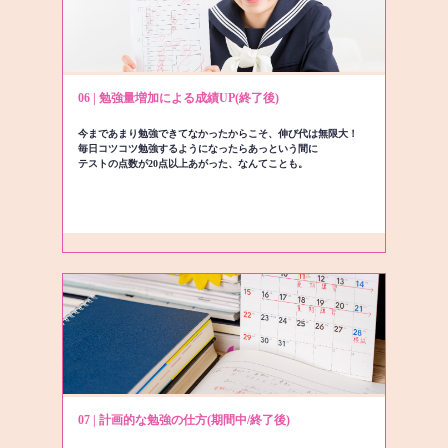
06 | 勉強量増加による成績UP(終了後)
今まであまり勉強できてなかったからこそ、伸び代は無限大！
毎日コツコツ勉強するようになったらあっという間に
テストの点数が20点以上あがった、なんてことも。
07 | 計画的な勉強の仕方(期間中/終了後)