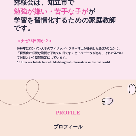
秀桜会は、知立市で
勉強が嫌い・苦手な子が
が
学習を習慣化するための家庭教師
です。
＜ナゼ66日間か？＞
2010年にロンドン大学のフィリッパ・ラリー博士が発表した論文*のなかに、
「習慣化に必要な期間が平均で66日です」というデータがあり、それに基づい
て66日という期間設定にしています。
*：
How are habits formed: Modeling habit formation in the real world
PROFILE
プロフィール