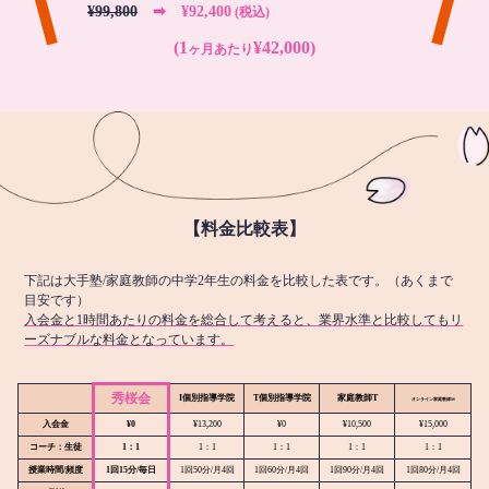
¥99,800
➡︎ ¥92,400
(税込)
(1
¥42,000)
ヶ月あたり
【料金比較表】
下記は大手塾/家庭教師の中学2年生の料金を比較した表です。（あくまで
目安です）
入会金と1時間あたりの料金を総合して考えると、業界水準と比較してもリ
ーズナブルな料金となっています。
秀桜会
I個別指導学院
T個別指導学院
家庭教師T
オンライン
家庭教師M
入会金
¥0
¥13,200
¥0
¥10,500
¥15,000
コーチ：生徒
1：1
1：1
1：1
1：1
1：1
授業時間/頻度
1回15分/毎日
1回50分/月4回
1回60分/月4回
1回90分/月4回
1回80分/月4回