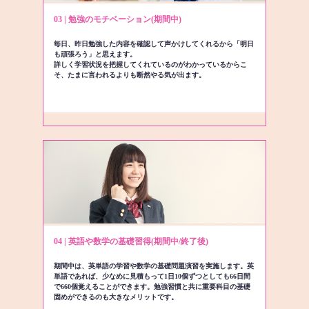
03 | 勉強のモチベーション(期間中)
毎日、昨日勉強した内容を確認して声かけしてくれるから「明日
も頑張ろう」と思えます。
詳しく学習状況を把握してくれているのがわかっているからこ
そ、たまに言われるよりも断然やる気が出ます。
04 | 英語や数学の基礎習得(期間中/終了後)
期間中は、英単語の学習や数学の基礎問題演習を実施します。英
単語であれば、少なめに見積もって1日10個ずつとしても66日間
で660個覚えることができます。勉強習慣と共に重要科目の基礎
固めができるのも大きなメリットです。