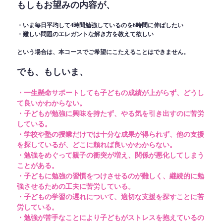
もしもお望みの内容が、
・いま毎日平均して4時間勉強しているのを6時間に伸ばしたい
・難しい問題のエレガントな解き方を教えて欲しい
という場合は、本コースでご希望にこたえることはできません。
でも、もしいま、
・一生懸命サポートしても子どもの成績が上がらず、どうし
て良いかわからない。
・子どもが勉強に興味を持たず、やる気を引き出すのに苦労
している。
・学校や塾の授業だけでは十分な成果が得られず、他の支援
を探しているが、どこに頼れば良いかわからない。
・勉強をめぐって親子の衝突が増え、関係が悪化してしまう
ことがある。
・子どもに勉強の習慣をつけさせるのが難しく、継続的に勉
強させるための工夫に苦労している。
・子どもの学習の遅れについて、適切な支援を探すことに苦
労している。
・勉強が苦手なことにより子どもがストレスを抱えているの