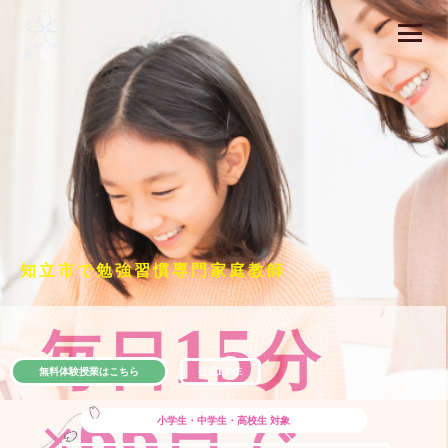
知立市で勉強習慣専門家庭教師
15
毎日
分
無料体験授業はこちら
公式LINE
66
×
日で
小学生・中学生・高校生
対象