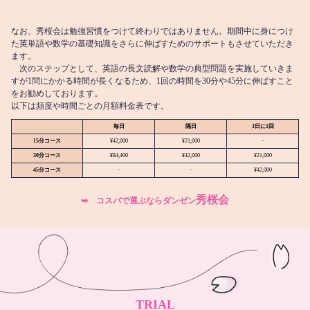
なお、秀桜会は勉強習慣をつけて終わりではありません。期間中に身につけ
た英単語や数学の基礎知識をさらに伸ばすためのサポートもさせていただき
ます。
次のステップとして、英語の長文読解や数学の典型問題を実施していきま
すが1問にかかる時間が長くなるため、1回の時間を30分や45分に伸ばすこと
をお勧めしております。
以下は頻度や時間ごとの月額料金表です。
毎日
隔日
3日に1回
15分コース
¥42,000
¥21,000
-
30分コース
¥84,400
¥42,000
¥21,000
45分コース
-
-
¥42,000
秀桜会
➡︎ コスパで選ぶならダンゼン
TRIAL