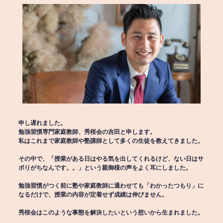
申し遅れました。
勉強習慣専門家庭教師、秀桜会の吉田と申します。
私はこれまで家庭教師や塾講師として多くの生徒を教えてきました。
その中で、「授業がある日はやる気を出してくれるけど、ない日はサ
ボりがちなんです。。」という親御様の声をよく耳にしました。
勉強習慣がつく前に塾や家庭教師に通わせても「わかったつもり」に
なるだけで、授業の内容が定着せず成績は伸びません。
秀桜会はこのような事態を解決したいという想いから生まれました。