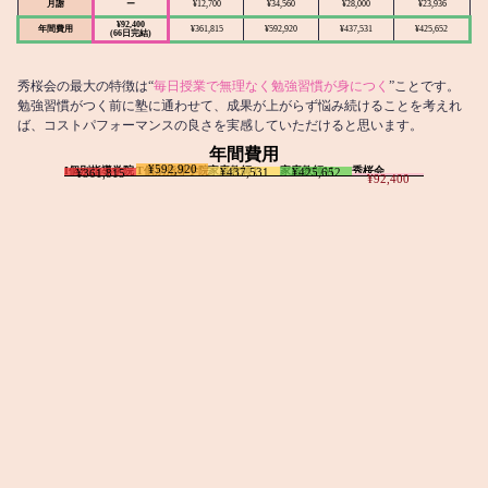
月謝
ー
¥12,700
¥34,560
¥28,000
¥23,936
¥92,400
年間費用
¥361,815
¥592,920
¥437,531
¥425,652
(66日完結)
秀桜会の最大の特徴は“
毎日授業で無理なく勉強習慣が身につく
”ことです。
勉強習慣がつく前に塾に通わせて、成果が上がらず悩み続けることを考えれ
ば、コストパフォーマンスの良さを実感していただけると思います。
年間費用
¥592,920
I個別指導学院
T個別指導学院
家庭教師T
家庭教師M
秀桜会
¥437,531
¥425,652
¥361,815
¥92,400