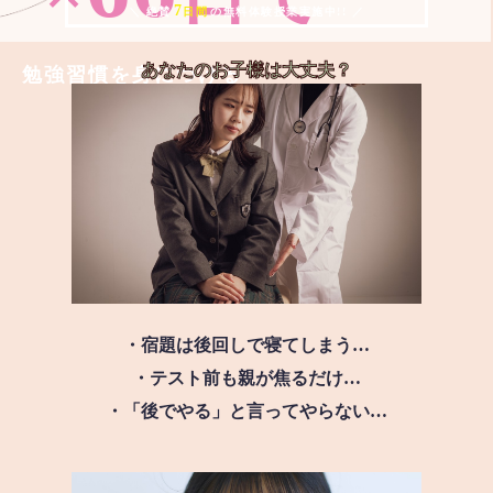
7
＼ 絶賛
日間
の無料体験授業実施中!! ／
あなたのお子様は
大丈夫？
勉強習慣を身につける
・宿題は後回しで寝てしまう…
・テスト前も親が焦るだけ…
・「後でやる」と言ってやらない…