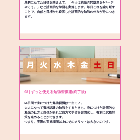
最初にたてた目標を踏まえて、「今日は英語の問題集を4ページ
やろう。」など計画的な学習を実施します。毎日これを繰り返す
ことで、自然と目標から逆算した計画的な勉強の仕方が身につき
ます。
08 | ずっと使える勉強習慣術(終了後)
66日間で身につけた勉強習慣は一生モノ。
大人になって資格試験の勉強をするときも、身につけた計画的な
勉強の仕方と自信があれば自力で学習を習慣化し、有利に試験対
策を進めることができます。
つまり、実際の実施期間以上にそのメリットは大きいのです。