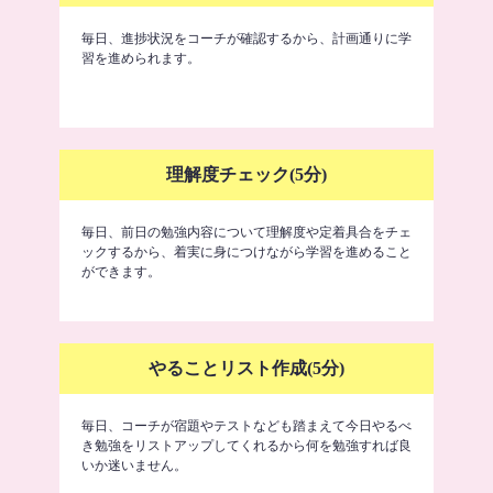
毎日、進捗状況をコーチが確認するから、計画通りに学
習を進められます。
理解度チェック(5分)
毎日、前日の勉強内容について理解度や定着具合をチェ
ックするから、着実に身につけながら学習を進めること
ができます。
やることリスト作成(5分)
毎日、コーチが宿題やテストなども踏まえて今日やるべ
き勉強をリストアップしてくれるから何を勉強すれば良
いか迷いません。