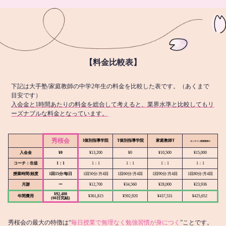
【料金比較表】
下記は大手塾/家庭教師の中学2年生の料金を比較した表です。（あくまで
目安です）
入会金と1時間あたりの料金を総合して考えると、業界水準と比較してもリ
ーズナブルな料金となっています。
秀桜会
I個別指導学院
T個別指導学院
家庭教師T
オンライン
家庭教師M
入会金
¥0
¥13,200
¥0
¥10,500
¥15,000
コーチ：生徒
1：1
1：1
1：1
1：1
1：1
授業時間/頻度
1回15分/毎日
1回50分/月4回
1回60分/月4回
1回90分/月4回
1回80分/月4回
月謝
ー
¥12,700
¥34,560
¥28,000
¥23,936
¥92,400
年間費用
¥361,815
¥592,920
¥437,531
¥425,652
(66日完結)
秀桜会の最大の特徴は“
毎日授業で無理なく勉強習慣が身につく
”ことです。