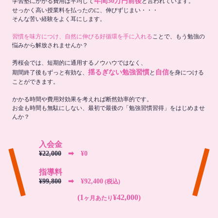
年間30万円前後
学習塾にかかる費用は平均して
と言われています。
せっかく高い授業料を払ったのに、伸びずじまい・・・
そんな苦い経験をよく耳にします。
習慣を味方につけ、自然に伸びる好循環を手に入れる
ことで、もう勉強の
悩みから解放されませんか？
秀桜会では、短期的に通用するノウハウではなく、
揺るぎない勉強習慣
自信
期間終了後もずっと有効な、
と
を身につける
ことができます。
かかる時間や費用対効果を考えれば断然効率的です。
お金も時間も無駄にしない、最初で最後の「勉強習慣習得」をはじめませ
んか？
入会金
¥22,000
➡︎ ¥0
指導料
¥99,800
➡︎ ¥92,400
(税込)
(1
¥42,000)
ヶ月あたり