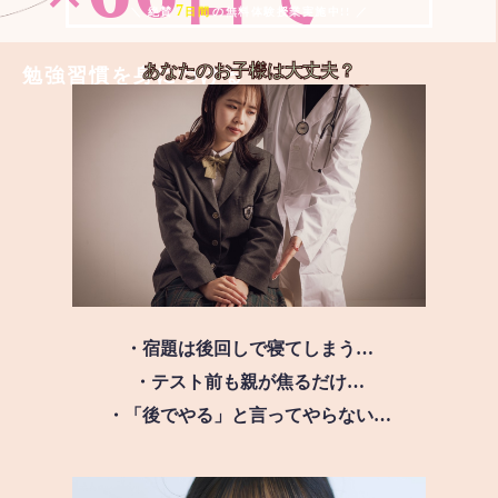
7
＼ 絶賛
日間
の無料体験授業実施中!! ／
あなたのお子様は
大丈夫？
勉強習慣を身につける
・宿題は後回しで寝てしまう…
・テスト前も親が焦るだけ…
・「後でやる」と言ってやらない…