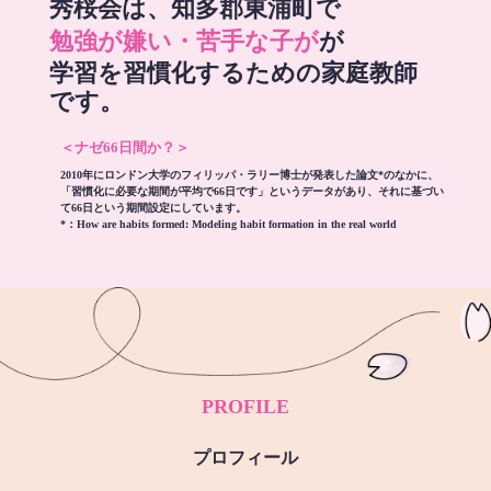
秀桜会は、知多郡東浦町で
勉強が嫌い・苦手な子が
が
学習を習慣化するための家庭教師
です。
＜ナゼ66日間か？＞
2010年にロンドン大学のフィリッパ・ラリー博士が発表した論文*のなかに、
「習慣化に必要な期間が平均で66日です」というデータがあり、それに基づい
て66日という期間設定にしています。
*：
How are habits formed: Modeling habit formation in the real world
PROFILE
プロフィール