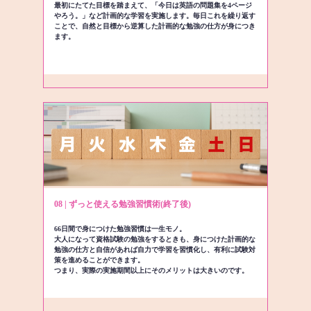
最初にたてた目標を踏まえて、「今日は英語の問題集を4ページ
やろう。」など計画的な学習を実施します。毎日これを繰り返す
ことで、自然と目標から逆算した計画的な勉強の仕方が身につき
ます。
08 | ずっと使える勉強習慣術(終了後)
66日間で身につけた勉強習慣は一生モノ。
大人になって資格試験の勉強をするときも、身につけた計画的な
勉強の仕方と自信があれば自力で学習を習慣化し、有利に試験対
策を進めることができます。
つまり、実際の実施期間以上にそのメリットは大きいのです。