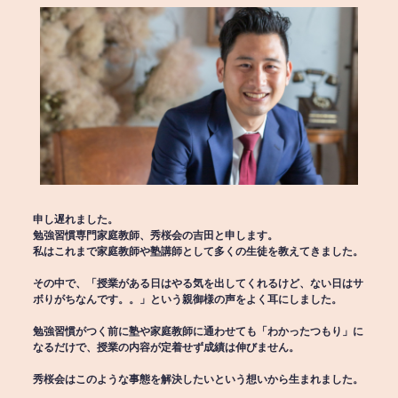
申し遅れました。
勉強習慣専門家庭教師、秀桜会の吉田と申します。
私はこれまで家庭教師や塾講師として多くの生徒を教えてきました。
その中で、「授業がある日はやる気を出してくれるけど、ない日はサ
ボりがちなんです。。」という親御様の声をよく耳にしました。
勉強習慣がつく前に塾や家庭教師に通わせても「わかったつもり」に
なるだけで、授業の内容が定着せず成績は伸びません。
秀桜会はこのような事態を解決したいという想いから生まれました。