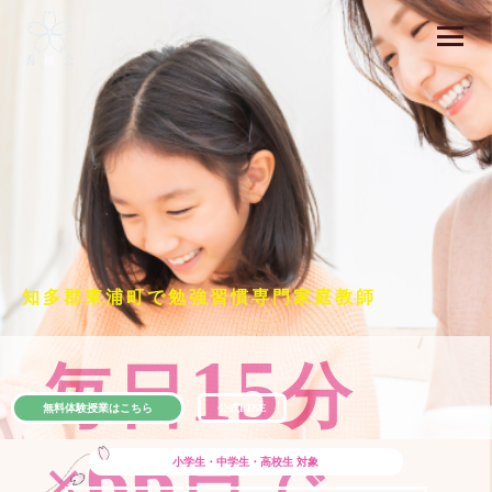
知多郡東浦町で勉強習慣専門家庭教師
15
毎日
分
無料体験授業はこちら
公式LINE
66
×
日で
小学生・中学生・高校生
対象