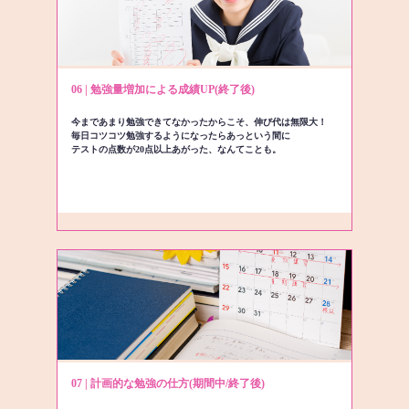
06 | 勉強量増加による成績UP(終了後)
今まであまり勉強できてなかったからこそ、伸び代は無限大！
毎日コツコツ勉強するようになったらあっという間に
テストの点数が20点以上あがった、なんてことも。
07 | 計画的な勉強の仕方(期間中/終了後)