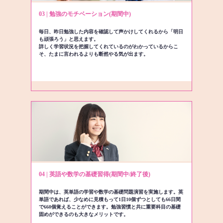
03 | 勉強のモチベーション(期間中)
毎日、昨日勉強した内容を確認して声かけしてくれるから「明日
も頑張ろう」と思えます。
詳しく学習状況を把握してくれているのがわかっているからこ
そ、たまに言われるよりも断然やる気が出ます。
04 | 英語や数学の基礎習得(期間中/終了後)
期間中は、英単語の学習や数学の基礎問題演習を実施します。英
単語であれば、少なめに見積もって1日10個ずつとしても66日間
で660個覚えることができます。勉強習慣と共に重要科目の基礎
固めができるのも大きなメリットです。