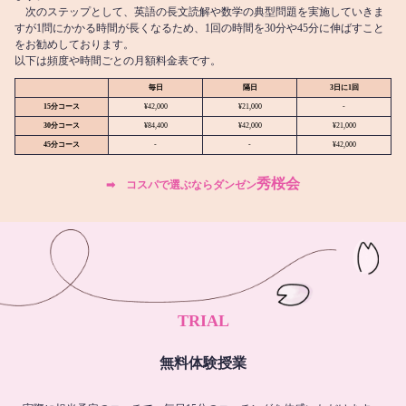
次のステップとして、英語の長文読解や数学の典型問題を実施していきま
すが1問にかかる時間が長くなるため、1回の時間を30分や45分に伸ばすこと
をお勧めしております。
以下は頻度や時間ごとの月額料金表です。
毎日
隔日
3日に1回
15分コース
¥42,000
¥21,000
-
30分コース
¥84,400
¥42,000
¥21,000
45分コース
-
-
¥42,000
秀桜会
➡︎ コスパで選ぶならダンゼン
TRIAL
無料体験授業