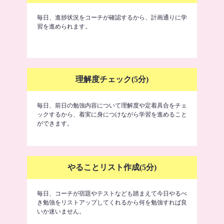
毎日、進捗状況をコーチが確認するから、計画通りに学
習を進められます。
理解度チェック(5分)
毎日、前日の勉強内容について理解度や定着具合をチェ
ックするから、着実に身につけながら学習を進めること
ができます。
やることリスト作成(5分)
毎日、コーチが宿題やテストなども踏まえて今日やるべ
き勉強をリストアップしてくれるから何を勉強すれば良
いか迷いません。