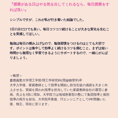
『授業がある日はやる気を出してくれるなら、毎日授業をす
れば良い』
シンプルですが、これが私が行き着いた結論でした。
1日15分だけでも良い。毎日コツコツ続けることが大きな変化を生むこ
とを実感してほしい。
勉強は毎日の積み上げなので、勉強習慣をつけるのはとても大切で
す。ポイントは集中して効率よく続けるコツを掴むこと。まずは短い
時間から無理なく学習できるようにサポートするので、一緒にがんば
りましょう。
＜略歴＞
慶應義塾大学理工学部/理工学研究科(理論物理学)卒
大学入学後、家庭教師として指導を開始し担当生徒の成績を大きく向
上させる。実績を買われ指導を担当していた家庭教師会社の運営に参
画。売上を3倍に増加。大学院では地域密着型の塾にて集団指導と個別
指導の両方を担当。大学院卒業後、ITエンジニアとして6年間働いた
後、独立。現在に至ります。