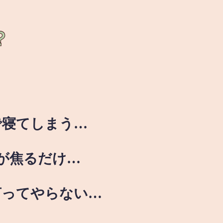
？
で寝てしまう…
が焦るだけ…
言ってやらない…