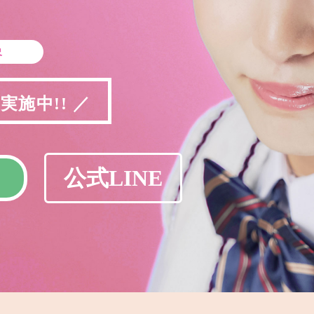
象
施中!! ／
公式LINE