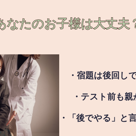
あなたのお子様は
大丈夫
・宿題は後回し
・テスト前も親
・「後でやる」と