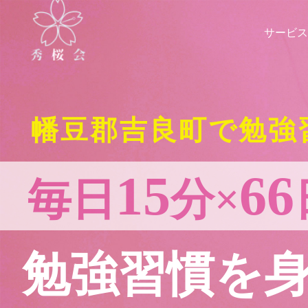
サービス
幡豆郡吉良町で勉強
15
66
毎日
分×
勉強習慣を