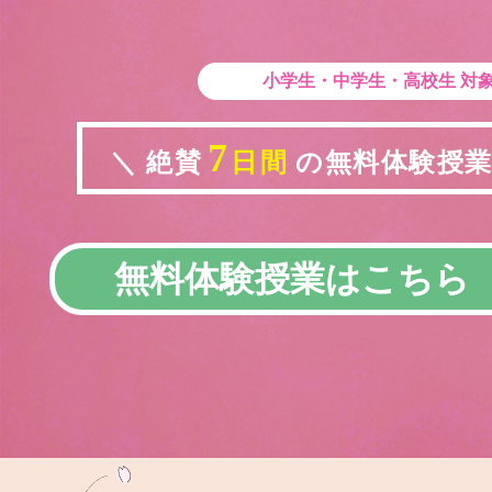
小学生・中学生・高校生
対
7
＼ 絶賛
日間
の無料体験授業実
無料体験授業はこちら