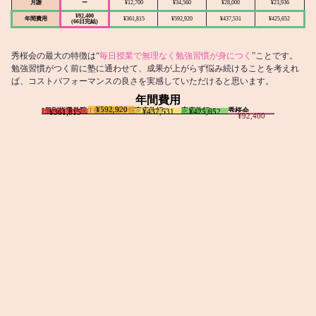
月謝
ー
¥12,700
¥34,560
¥28,000
¥23,936
¥92,400
年間費用
¥361,815
¥592,920
¥437,531
¥425,652
(66日完結)
秀桜会の最大の特徴は“
毎日授業で無理なく勉強習慣が身につく
”ことです。
勉強習慣がつく前に塾に通わせて、成果が上がらず悩み続けることを考えれ
ば、コストパフォーマンスの良さを実感していただけると思います。
年間費用
¥592,920
I個別指導学院
T個別指導学院
家庭教師T
家庭教師M
秀桜会
¥437,531
¥425,652
¥361,815
¥92,400