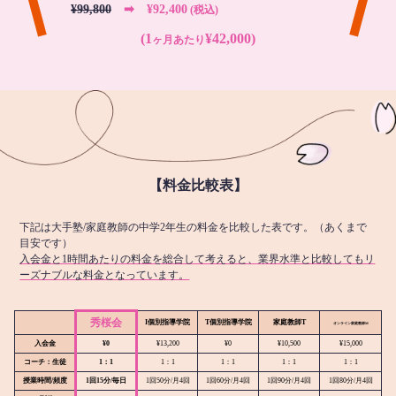
¥99,800
➡︎ ¥92,400
(税込)
(1
¥42,000)
ヶ月あたり
【料金比較表】
下記は大手塾/家庭教師の中学2年生の料金を比較した表です。（あくまで
目安です）
入会金と1時間あたりの料金を総合して考えると、業界水準と比較してもリ
ーズナブルな料金となっています。
秀桜会
I個別指導学院
T個別指導学院
家庭教師T
オンライン
家庭教師M
入会金
¥0
¥13,200
¥0
¥10,500
¥15,000
コーチ：生徒
1：1
1：1
1：1
1：1
1：1
授業時間/頻度
1回15分/毎日
1回50分/月4回
1回60分/月4回
1回90分/月4回
1回80分/月4回