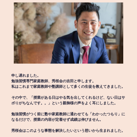
申し遅れました。
勉強習慣専門家庭教師、秀桜会の吉田と申します。
私はこれまで家庭教師や塾講師として多くの生徒を教えてきました。
その中で、「授業がある日はやる気を出してくれるけど、ない日はサ
ボりがちなんです。。」という親御様の声をよく耳にしました。
勉強習慣がつく前に塾や家庭教師に通わせても「わかったつもり」に
なるだけで、授業の内容が定着せず成績は伸びません。
秀桜会はこのような事態を解決したいという想いから生まれました。