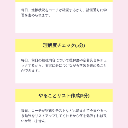
毎日、進捗状況をコーチが確認するから、計画通りに学
習を進められます。
理解度チェック(5分)
毎日、前日の勉強内容について理解度や定着具合をチェ
ックするから、着実に身につけながら学習を進めること
ができます。
やることリスト作成(5分)
毎日、コーチが宿題やテストなども踏まえて今日やるべ
き勉強をリストアップしてくれるから何を勉強すれば良
いか迷いません。