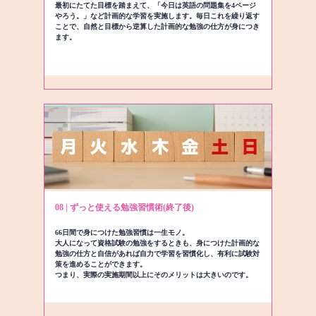
最初にたてた目標を踏まえて、「今日は英語の問題集を4ページ
やろう。」など計画的な学習を実施します。毎日これを繰り返す
ことで、自然と目標から逆算した計画的な勉強の仕方が身につき
ます。
08 | ずっと使える勉強習慣術(終了後)
66日間で身につけた勉強習慣は一生モノ。
大人になって資格試験の勉強をするときも、身につけた計画的な
勉強の仕方と自信があれば自力で学習を習慣化し、有利に試験対
策を進めることができます。
つまり、実際の実施期間以上にそのメリットは大きいのです。