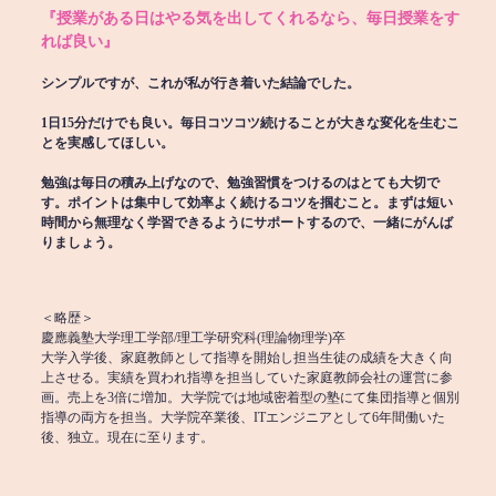
『授業がある日はやる気を出してくれるなら、毎日授業をす
れば良い』
シンプルですが、これが私が行き着いた結論でした。
1日15分だけでも良い。毎日コツコツ続けることが大きな変化を生むこ
とを実感してほしい。
勉強は毎日の積み上げなので、勉強習慣をつけるのはとても大切で
す。ポイントは集中して効率よく続けるコツを掴むこと。まずは短い
時間から無理なく学習できるようにサポートするので、一緒にがんば
りましょう。
＜略歴＞
慶應義塾大学理工学部/理工学研究科(理論物理学)卒
大学入学後、家庭教師として指導を開始し担当生徒の成績を大きく向
上させる。実績を買われ指導を担当していた家庭教師会社の運営に参
画。売上を3倍に増加。大学院では地域密着型の塾にて集団指導と個別
指導の両方を担当。大学院卒業後、ITエンジニアとして6年間働いた
後、独立。現在に至ります。