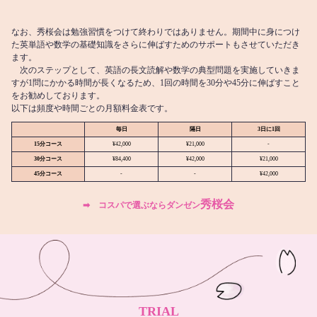
なお、秀桜会は勉強習慣をつけて終わりではありません。期間中に身につけ
た英単語や数学の基礎知識をさらに伸ばすためのサポートもさせていただき
ます。
次のステップとして、英語の長文読解や数学の典型問題を実施していきま
すが1問にかかる時間が長くなるため、1回の時間を30分や45分に伸ばすこと
をお勧めしております。
以下は頻度や時間ごとの月額料金表です。
毎日
隔日
3日に1回
15分コース
¥42,000
¥21,000
-
30分コース
¥84,400
¥42,000
¥21,000
45分コース
-
-
¥42,000
秀桜会
➡︎ コスパで選ぶならダンゼン
TRIAL