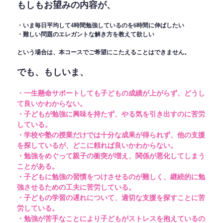
もしもお望みの内容が、
・いま毎日平均して4時間勉強しているのを6時間に伸ばしたい
・難しい問題のエレガントな解き方を教えて欲しい
という場合は、本コースでご希望にこたえることはできません。
でも、もしいま、
・一生懸命サポートしても子どもの成績が上がらず、どうし
て良いかわからない。
・子どもが勉強に興味を持たず、やる気を引き出すのに苦労
している。
・学校や塾の授業だけでは十分な成果が得られず、他の支援
を探しているが、どこに頼れば良いかわからない。
・勉強をめぐって親子の衝突が増え、関係が悪化してしまう
ことがある。
・子どもに勉強の習慣をつけさせるのが難しく、継続的に勉
強させるための工夫に苦労している。
・子どもの学習の遅れについて、適切な支援を探すことに苦
労している。
・勉強が苦手なことにより子どもがストレスを抱えているの