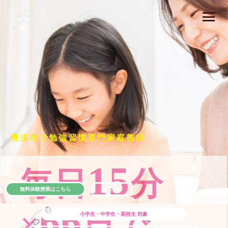
清須市で勉強習慣専門家庭教師
15
毎日
分
無料体験授業はこちら
公式LINE
66
×
日で
小学生・中学生・高校生
対象