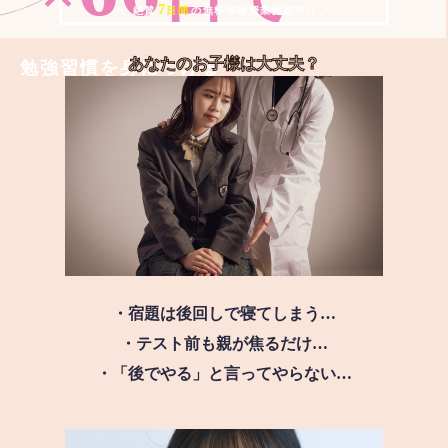
7
＼ 絶賛
日間
の無料体験授業実施中!! ／
あなたのお子様は
大丈夫？
勉強習慣を身につける
・宿題は後回しで寝てしまう…
・テスト前も親が焦るだけ…
・「後でやる」と言ってやらない…