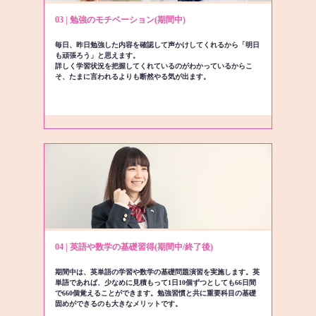
03 | 勉強のモチベーション(期間中)
毎日、昨日勉強した内容を確認して声かけしてくれるから「明日
も頑張ろう」と思えます。
詳しく学習状況を把握してくれているのがわかっているからこ
そ、たまに言われるよりも断然やる気が出ます。
04 | 英語や数学の基礎習得(期間中/終了後)
期間中は、英単語の学習や数学の基礎問題演習を実施します。英
単語であれば、少なめに見積もって1日10個ずつとしても66日間
で660個覚えることができます。勉強習慣と共に重要科目の基礎
固めができるのも大きなメリットです。