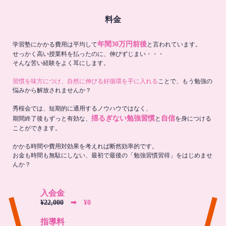
料金
年間30万円前後
学習塾にかかる費用は平均して
と言われています。
せっかく高い授業料を払ったのに、伸びずじまい・・・
そんな苦い経験をよく耳にします。
習慣を味方につけ、自然に伸びる好循環を手に入れる
ことで、もう勉強の
悩みから解放されませんか？
秀桜会では、短期的に通用するノウハウではなく、
揺るぎない勉強習慣
自信
期間終了後もずっと有効な、
と
を身につける
ことができます。
かかる時間や費用対効果を考えれば断然効率的です。
お金も時間も無駄にしない、最初で最後の「勉強習慣習得」をはじめませ
んか？
入会金
¥22,000
➡︎ ¥0
指導料