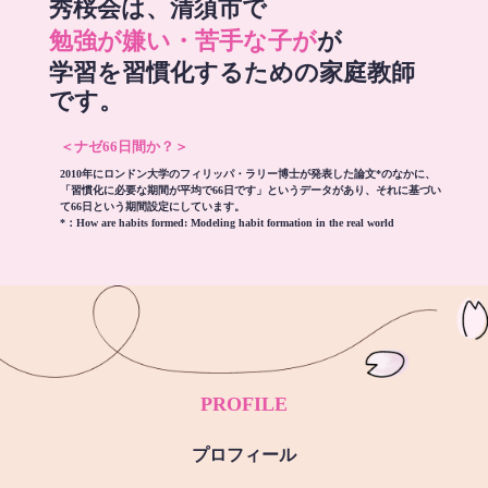
秀桜会は、清須市で
勉強が嫌い・苦手な子が
が
学習を習慣化するための家庭教師
です。
＜ナゼ66日間か？＞
2010年にロンドン大学のフィリッパ・ラリー博士が発表した論文*のなかに、
「習慣化に必要な期間が平均で66日です」というデータがあり、それに基づい
て66日という期間設定にしています。
*：
How are habits formed: Modeling habit formation in the real world
PROFILE
プロフィール