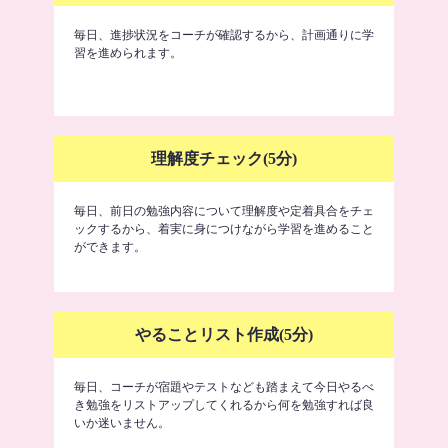
毎日、進捗状況をコーチが確認するから、計画通りに学
習を進められます。
理解度チェック(5分)
毎日、前日の勉強内容について理解度や定着具合をチェ
ックするから、着実に身につけながら学習を進めること
ができます。
やることリスト作成(5分)
毎日、コーチが宿題やテストなども踏まえて今日やるべ
き勉強をリストアップしてくれるから何を勉強すれば良
いか迷いません。