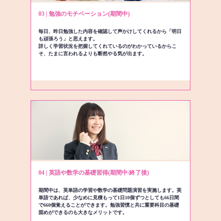
03 | 勉強のモチベーション(期間中)
毎日、昨日勉強した内容を確認して声かけしてくれるから「明日
も頑張ろう」と思えます。
詳しく学習状況を把握してくれているのがわかっているからこ
そ、たまに言われるよりも断然やる気が出ます。
04 | 英語や数学の基礎習得(期間中/終了後)
期間中は、英単語の学習や数学の基礎問題演習を実施します。英
単語であれば、少なめに見積もって1日10個ずつとしても66日間
で660個覚えることができます。勉強習慣と共に重要科目の基礎
固めができるのも大きなメリットです。