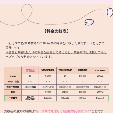
【料金比較表】
下記は大手塾/家庭教師の中学2年生の料金を比較した表です。（あくまで
目安です）
入会金と1時間あたりの料金を総合して考えると、業界水準と比較してもリ
ーズナブルな料金となっています。
秀桜会
I個別指導学院
T個別指導学院
家庭教師T
オンライン
家庭教師M
入会金
¥0
¥13,200
¥0
¥10,500
¥15,000
コーチ：生徒
1：1
1：1
1：1
1：1
1：1
授業時間/頻度
1回15分/毎日
1回50分/月4回
1回60分/月4回
1回90分/月4回
1回80分/月4回
月謝
ー
¥12,700
¥34,560
¥28,000
¥23,936
¥92,400
年間費用
¥361,815
¥592,920
¥437,531
¥425,652
(66日完結)
秀桜会の最大の特徴は“
毎日授業で無理なく勉強習慣が身につく
”ことです。