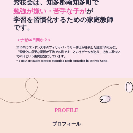
秀桜会は、知多郡南知多町で
勉強が嫌い・苦手な子が
が
学習を習慣化するための家庭教師
です。
＜ナゼ66日間か？＞
2010年にロンドン大学のフィリッパ・ラリー博士が発表した論文*のなかに、
「習慣化に必要な期間が平均で66日です」というデータがあり、それに基づい
て66日という期間設定にしています。
*：
How are habits formed: Modeling habit formation in the real world
PROFILE
プロフィール