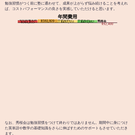
勉強習慣がつく前に塾に通わせて、成果が上がらず悩み続けることを考えれ
ば、コストパフォーマンスの良さを実感していただけると思います。
年間費用
¥592,920
I個別指導学院
T個別指導学院
家庭教師T
家庭教師M
秀桜会
¥437,531
¥425,652
¥361,815
¥92,400
なお、秀桜会は勉強習慣をつけて終わりではありません。期間中に身につけ
た英単語や数学の基礎知識をさらに伸ばすためのサポートもさせていただき
ます。