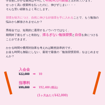
年間30万円前後
学習塾にかかる費用は平均して
と言われています。
せっかく高い授業料を払ったのに、伸びずじまい・・・
そんな苦い経験をよく耳にします。
習慣を味方につけ、自然に伸びる好循環を手に入れる
ことで、もう勉強の
悩みから解放されませんか？
秀桜会では、短期的に通用するノウハウではなく、
揺るぎない勉強習慣
自信
期間終了後もずっと有効な、
と
を身につける
ことができます。
かかる時間や費用対効果を考えれば断然効率的です。
お金も時間も無駄にしない、最初で最後の「勉強習慣習得」をはじめませ
んか？
入会金
¥22,000
➡︎ ¥0
指導料
¥99,800
➡︎ ¥92,400
(税込)
(1
¥42,000)
ヶ月あたり