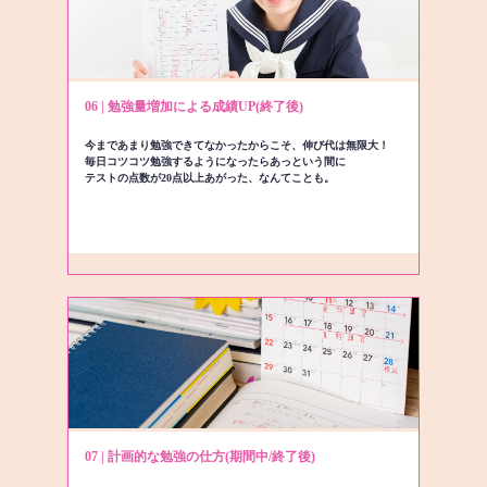
06 | 勉強量増加による成績UP(終了後)
今まであまり勉強できてなかったからこそ、伸び代は無限大！
毎日コツコツ勉強するようになったらあっという間に
テストの点数が20点以上あがった、なんてことも。
07 | 計画的な勉強の仕方(期間中/終了後)