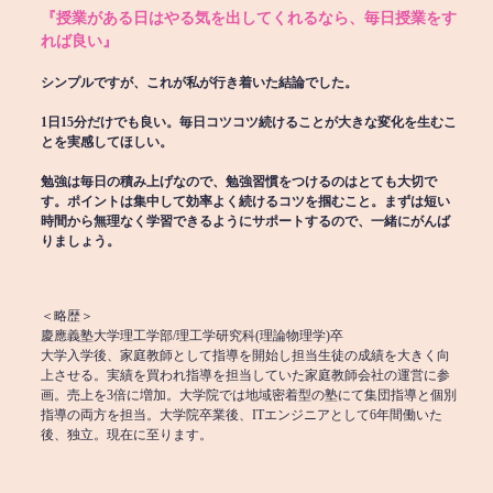
『授業がある日はやる気を出してくれるなら、毎日授業をす
れば良い』
シンプルですが、これが私が行き着いた結論でした。
1日15分だけでも良い。毎日コツコツ続けることが大きな変化を生むこ
とを実感してほしい。
勉強は毎日の積み上げなので、勉強習慣をつけるのはとても大切で
す。ポイントは集中して効率よく続けるコツを掴むこと。まずは短い
時間から無理なく学習できるようにサポートするので、一緒にがんば
りましょう。
＜略歴＞
慶應義塾大学理工学部/理工学研究科(理論物理学)卒
大学入学後、家庭教師として指導を開始し担当生徒の成績を大きく向
上させる。実績を買われ指導を担当していた家庭教師会社の運営に参
画。売上を3倍に増加。大学院では地域密着型の塾にて集団指導と個別
指導の両方を担当。大学院卒業後、ITエンジニアとして6年間働いた
後、独立。現在に至ります。