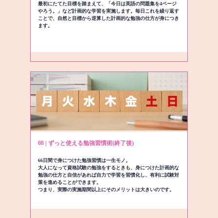
最初にたてた目標を踏まえて、「今日は英語の問題集を4ページ
やろう。」など計画的な学習を実施します。毎日これを繰り返す
ことで、自然と目標から逆算した計画的な勉強の仕方が身につき
ます。
08 | ずっと使える勉強習慣術(終了後)
66日間で身につけた勉強習慣は一生モノ。
大人になって資格試験の勉強をするときも、身につけた計画的な
勉強の仕方と自信があれば自力で学習を習慣化し、有利に試験対
策を進めることができます。
つまり、実際の実施期間以上にそのメリットは大きいのです。