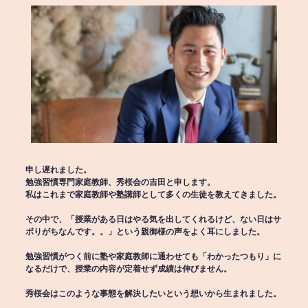
申し遅れました。
勉強習慣専門家庭教師、秀桜会の吉田と申します。
私はこれまで家庭教師や塾講師として多くの生徒を教えてきました。
その中で、「授業がある日はやる気を出してくれるけど、ない日はサ
ボりがちなんです。。」という親御様の声をよく耳にしました。
勉強習慣がつく前に塾や家庭教師に通わせても「わかったつもり」に
なるだけで、授業の内容が定着せず成績は伸びません。
秀桜会はこのような事態を解決したいという想いから生まれました。