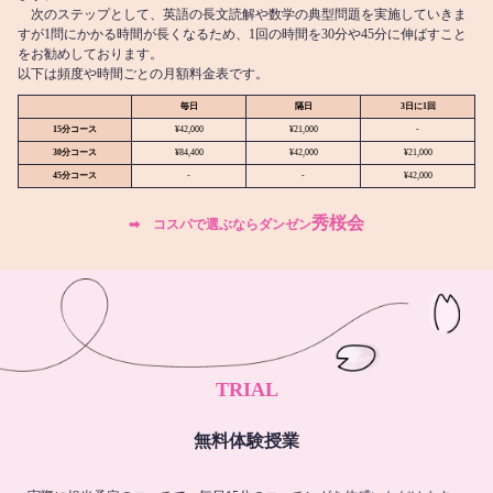
次のステップとして、英語の長文読解や数学の典型問題を実施していきま
すが1問にかかる時間が長くなるため、1回の時間を30分や45分に伸ばすこと
をお勧めしております。
以下は頻度や時間ごとの月額料金表です。
毎日
隔日
3日に1回
15分コース
¥42,000
¥21,000
-
30分コース
¥84,400
¥42,000
¥21,000
45分コース
-
-
¥42,000
秀桜会
➡︎ コスパで選ぶならダンゼン
TRIAL
無料体験授業