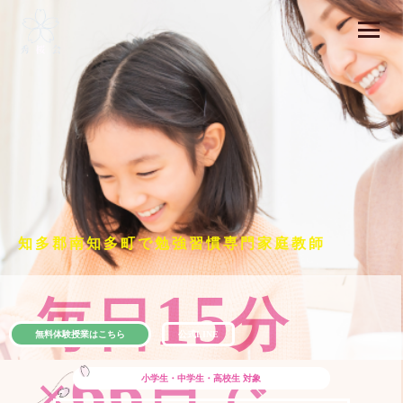
知多郡南知多町で勉強習慣専門家庭教師
15
毎日
分
無料体験授業はこちら
公式LINE
66
×
日で
小学生・中学生・高校生
対象