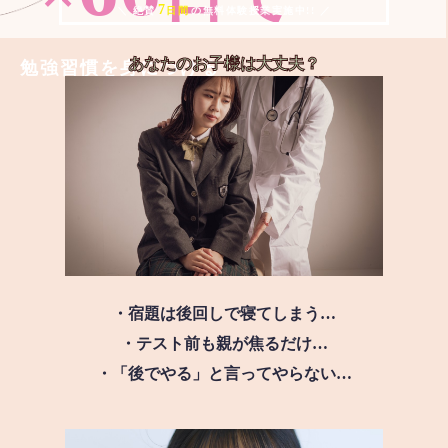
7
＼ 絶賛
日間
の無料体験授業実施中!! ／
あなたのお子様は
大丈夫？
勉強習慣を身につける
・宿題は後回しで寝てしまう…
・テスト前も親が焦るだけ…
・「後でやる」と言ってやらない…