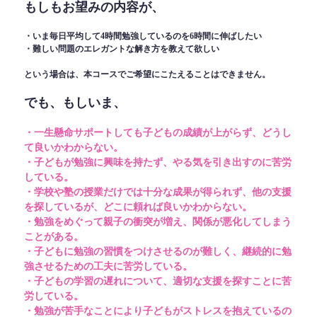
もしもお望みの内容が、
・いま毎日平均して4時間勉強しているのを6時間に伸ばしたい
・難しい問題のエレガントな解き方を教えて欲しい
という場合は、本コースでご希望にこたえることはできません。
でも、もしいま、
・一生懸命サポートしても子どもの成績が上がらず、どうし
て良いかわからない。
・子どもが勉強に興味を持たず、やる気を引き出すのに苦労
している。
・学校や塾の授業だけでは十分な成果が得られず、他の支援
を探しているが、どこに頼れば良いかわからない。
・勉強をめぐって親子の衝突が増え、関係が悪化してしまう
ことがある。
・子どもに勉強の習慣をつけさせるのが難しく、継続的に勉
強させるための工夫に苦労している。
・子どもの学習の遅れについて、適切な支援を探すことに苦
労している。
・勉強が苦手なことにより子どもがストレスを抱えているの