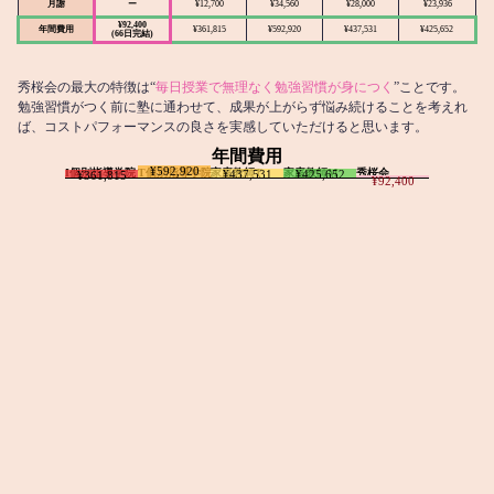
月謝
ー
¥12,700
¥34,560
¥28,000
¥23,936
¥92,400
年間費用
¥361,815
¥592,920
¥437,531
¥425,652
(66日完結)
秀桜会の最大の特徴は“
毎日授業で無理なく勉強習慣が身につく
”ことです。
勉強習慣がつく前に塾に通わせて、成果が上がらず悩み続けることを考えれ
ば、コストパフォーマンスの良さを実感していただけると思います。
年間費用
¥592,920
I個別指導学院
T個別指導学院
家庭教師T
家庭教師M
秀桜会
¥437,531
¥425,652
¥361,815
¥92,400