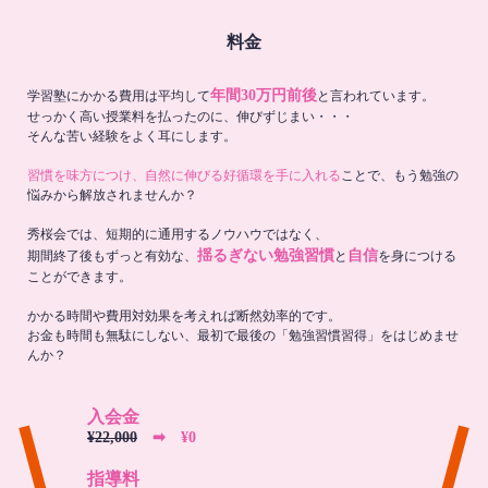
料金
年間30万円前後
学習塾にかかる費用は平均して
と言われています。
せっかく高い授業料を払ったのに、伸びずじまい・・・
そんな苦い経験をよく耳にします。
習慣を味方につけ、自然に伸びる好循環を手に入れる
ことで、もう勉強の
悩みから解放されませんか？
秀桜会では、短期的に通用するノウハウではなく、
揺るぎない勉強習慣
自信
期間終了後もずっと有効な、
と
を身につける
ことができます。
かかる時間や費用対効果を考えれば断然効率的です。
お金も時間も無駄にしない、最初で最後の「勉強習慣習得」をはじめませ
んか？
入会金
¥22,000
➡︎ ¥0
指導料