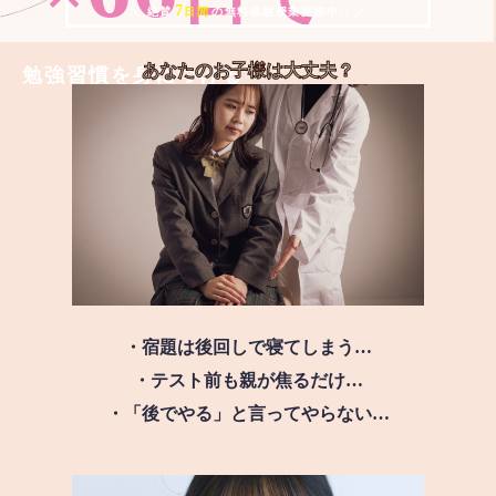
7
＼ 絶賛
日間
の無料体験授業実施中!! ／
あなたのお子様は
大丈夫？
勉強習慣を身につける
・宿題は後回しで寝てしまう…
・テスト前も親が焦るだけ…
・「後でやる」と言ってやらない…