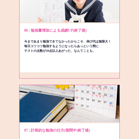
06 | 勉強量増加による成績UP(終了後)
今まであまり勉強できてなかったからこそ、伸び代は無限大！
毎日コツコツ勉強するようになったらあっという間に
テストの点数が20点以上あがった、なんてことも。
07 | 計画的な勉強の仕方(期間中/終了後)