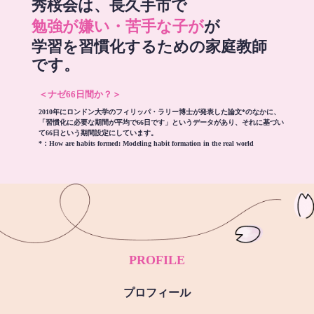
秀桜会は、長久手市で
勉強が嫌い・苦手な子が
が
学習を習慣化するための家庭教師
です。
＜ナゼ66日間か？＞
2010年にロンドン大学のフィリッパ・ラリー博士が発表した論文*のなかに、
「習慣化に必要な期間が平均で66日です」というデータがあり、それに基づい
て66日という期間設定にしています。
*：
How are habits formed: Modeling habit formation in the real world
PROFILE
プロフィール