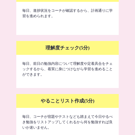
毎日、進捗状況をコーチが確認するから、計画通りに学
習を進められます。
理解度チェック(5分)
毎日、前日の勉強内容について理解度や定着具合をチェ
ックするから、着実に身につけながら学習を進めること
ができます。
やることリスト作成(5分)
毎日、コーチが宿題やテストなども踏まえて今日やるべ
き勉強をリストアップしてくれるから何を勉強すれば良
いか迷いません。