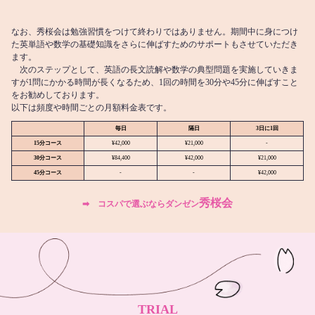
なお、秀桜会は勉強習慣をつけて終わりではありません。期間中に身につけ
た英単語や数学の基礎知識をさらに伸ばすためのサポートもさせていただき
ます。
次のステップとして、英語の長文読解や数学の典型問題を実施していきま
すが1問にかかる時間が長くなるため、1回の時間を30分や45分に伸ばすこと
をお勧めしております。
以下は頻度や時間ごとの月額料金表です。
毎日
隔日
3日に1回
15分コース
¥42,000
¥21,000
-
30分コース
¥84,400
¥42,000
¥21,000
45分コース
-
-
¥42,000
秀桜会
➡︎ コスパで選ぶならダンゼン
TRIAL