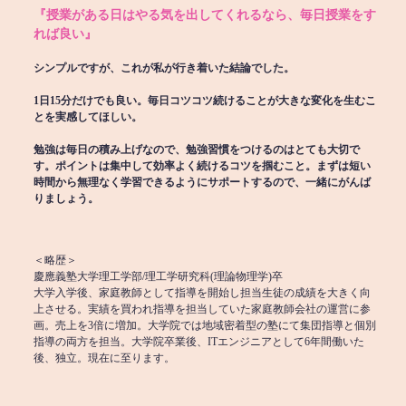
『授業がある日はやる気を出してくれるなら、毎日授業をす
れば良い』
シンプルですが、これが私が行き着いた結論でした。
1日15分だけでも良い。毎日コツコツ続けることが大きな変化を生むこ
とを実感してほしい。
勉強は毎日の積み上げなので、勉強習慣をつけるのはとても大切で
す。ポイントは集中して効率よく続けるコツを掴むこと。まずは短い
時間から無理なく学習できるようにサポートするので、一緒にがんば
りましょう。
＜略歴＞
慶應義塾大学理工学部/理工学研究科(理論物理学)卒
大学入学後、家庭教師として指導を開始し担当生徒の成績を大きく向
上させる。実績を買われ指導を担当していた家庭教師会社の運営に参
画。売上を3倍に増加。大学院では地域密着型の塾にて集団指導と個別
指導の両方を担当。大学院卒業後、ITエンジニアとして6年間働いた
後、独立。現在に至ります。