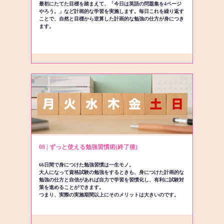
最初にたてた目標を踏まえて、「今日は英語の問題集を4ページ
やろう。」など計画的な学習を実施します。毎日これを繰り返す
ことで、自然と目標から逆算した計画的な勉強の仕方が身につき
ます。
08 | ずっと使える勉強習慣術(終了後)
66日間で身につけた勉強習慣は一生モノ。
大人になって資格試験の勉強をするときも、身につけた計画的な
勉強の仕方と自信があれば自力で学習を習慣化し、有利に試験対
策を進めることができます。
つまり、実際の実施期間以上にそのメリットは大きいのです。