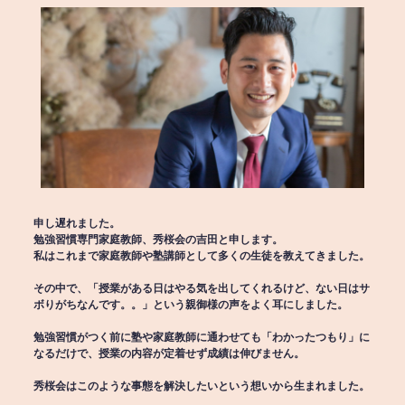
申し遅れました。
勉強習慣専門家庭教師、秀桜会の吉田と申します。
私はこれまで家庭教師や塾講師として多くの生徒を教えてきました。
その中で、「授業がある日はやる気を出してくれるけど、ない日はサ
ボりがちなんです。。」という親御様の声をよく耳にしました。
勉強習慣がつく前に塾や家庭教師に通わせても「わかったつもり」に
なるだけで、授業の内容が定着せず成績は伸びません。
秀桜会はこのような事態を解決したいという想いから生まれました。