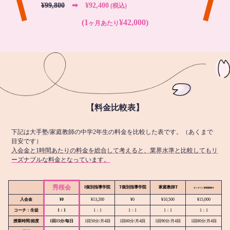
¥99,800
➡︎ ¥92,400
(税込)
(1
¥42,000)
ヶ月あたり
【料金比較表】
下記は大手塾/家庭教師の中学2年生の料金を比較した表です。（あくまで
目安です）
入会金と1時間あたりの料金を総合して考えると、業界水準と比較してもリ
ーズナブルな料金となっています。
秀桜会
I個別指導学院
T個別指導学院
家庭教師T
オンライン
家庭教師M
入会金
¥0
¥13,200
¥0
¥10,500
¥15,000
コーチ：生徒
1：1
1：1
1：1
1：1
1：1
授業時間/頻度
1回15分/毎日
1回50分/月4回
1回60分/月4回
1回90分/月4回
1回80分/月4回