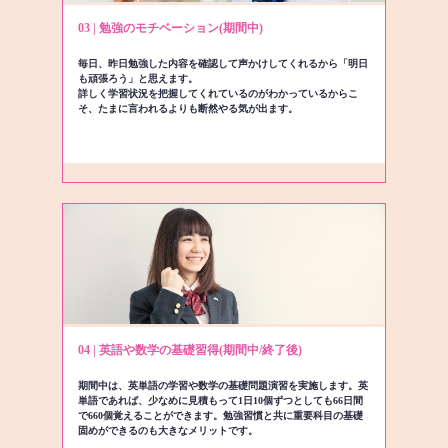
03 | 勉強のモチベーション(期間中)
毎日、昨日勉強した内容を確認して声かけしてくれるから「明日
も頑張ろう」と思えます。
詳しく学習状況を把握してくれているのがわかっているからこ
そ、たまに言われるよりも断然やる気が出ます。
04 | 英語や数学の基礎習得(期間中/終了後)
期間中は、英単語の学習や数学の基礎問題演習を実施します。英
単語であれば、少なめに見積もって1日10個ずつとしても66日間
で660個覚えることができます。勉強習慣と共に重要科目の基礎
固めができるのも大きなメリットです。