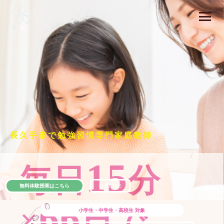
長久手市で勉強習慣専門家庭教師
15
毎日
分
無料体験授業はこちら
公式LINE
66
×
日で
小学生・中学生・高校生
対象