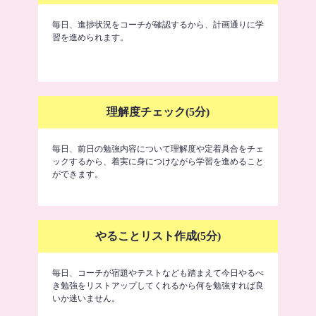
毎日、進捗状況をコーチが確認するから、計画通りに学
習を進められます。
理解度チェック(5分)
毎日、前日の勉強内容について理解度や定着具合をチェ
ックするから、着実に身につけながら学習を進めること
ができます。
やることリスト作成(5分)
毎日、コーチが宿題やテストなども踏まえて今日やるべ
き勉強をリストアップしてくれるから何を勉強すれば良
いか迷いません。