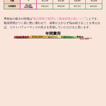
月謝
ー
¥12,700
¥34,560
¥28,000
¥23,936
¥92,400
年間費用
¥361,815
¥592,920
¥437,531
¥425,652
(66日完結)
秀桜会の最大の特徴は“
毎日授業で無理なく勉強習慣が身につく
”ことです。
勉強習慣がつく前に塾に通わせて、成果が上がらず悩み続けることを考えれ
ば、コストパフォーマンスの良さを実感していただけると思います。
年間費用
¥592,920
I個別指導学院
T個別指導学院
家庭教師T
家庭教師M
秀桜会
¥437,531
¥425,652
¥361,815
¥92,400