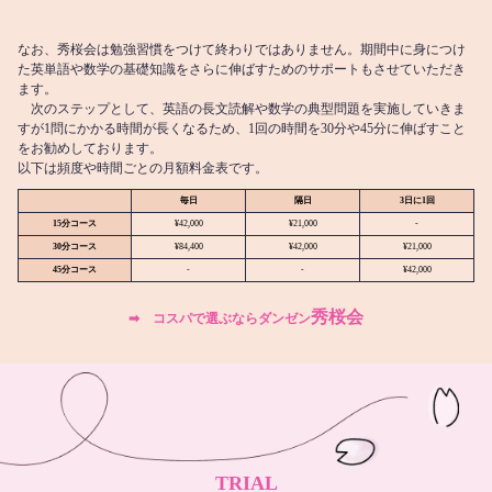
なお、秀桜会は勉強習慣をつけて終わりではありません。期間中に身につけ
た英単語や数学の基礎知識をさらに伸ばすためのサポートもさせていただき
ます。
次のステップとして、英語の長文読解や数学の典型問題を実施していきま
すが1問にかかる時間が長くなるため、1回の時間を30分や45分に伸ばすこと
をお勧めしております。
以下は頻度や時間ごとの月額料金表です。
毎日
隔日
3日に1回
15分コース
¥42,000
¥21,000
-
30分コース
¥84,400
¥42,000
¥21,000
45分コース
-
-
¥42,000
秀桜会
➡︎ コスパで選ぶならダンゼン
TRIAL