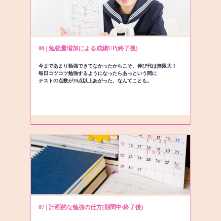
06 | 勉強量増加による成績UP(終了後)
今まであまり勉強できてなかったからこそ、伸び代は無限大！
毎日コツコツ勉強するようになったらあっという間に
テストの点数が20点以上あがった、なんてことも。
07 | 計画的な勉強の仕方(期間中/終了後)