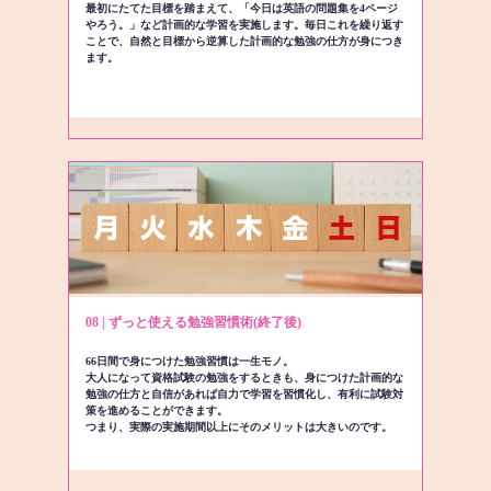
最初にたてた目標を踏まえて、「今日は英語の問題集を4ページ
やろう。」など計画的な学習を実施します。毎日これを繰り返す
ことで、自然と目標から逆算した計画的な勉強の仕方が身につき
ます。
08 | ずっと使える勉強習慣術(終了後)
66日間で身につけた勉強習慣は一生モノ。
大人になって資格試験の勉強をするときも、身につけた計画的な
勉強の仕方と自信があれば自力で学習を習慣化し、有利に試験対
策を進めることができます。
つまり、実際の実施期間以上にそのメリットは大きいのです。