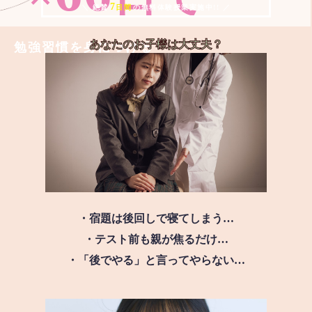
7
＼ 絶賛
日間
の無料体験授業実施中!! ／
あなたのお子様は
大丈夫？
勉強習慣を身につける
・宿題は後回しで寝てしまう…
・テスト前も親が焦るだけ…
・「後でやる」と言ってやらない…