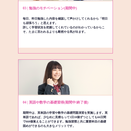
03 | 勉強のモチベーション(期間中)
毎日、昨日勉強した内容を確認して声かけしてくれるから「明日
も頑張ろう」と思えます。
詳しく学習状況を把握してくれているのがわかっているからこ
そ、たまに言われるよりも断然やる気が出ます。
04 | 英語や数学の基礎習得(期間中/終了後)
期間中は、英単語の学習や数学の基礎問題演習を実施します。英
単語であれば、少なめに見積もって1日10個ずつとしても66日間
で660個覚えることができます。勉強習慣と共に重要科目の基礎
固めができるのも大きなメリットです。