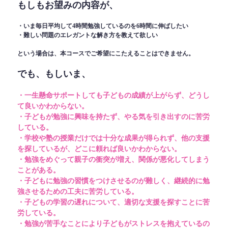
もしもお望みの内容が、
・いま毎日平均して4時間勉強しているのを6時間に伸ばしたい
・難しい問題のエレガントな解き方を教えて欲しい
という場合は、本コースでご希望にこたえることはできません。
でも、もしいま、
・一生懸命サポートしても子どもの成績が上がらず、どうし
て良いかわからない。
・子どもが勉強に興味を持たず、やる気を引き出すのに苦労
している。
・学校や塾の授業だけでは十分な成果が得られず、他の支援
を探しているが、どこに頼れば良いかわからない。
・勉強をめぐって親子の衝突が増え、関係が悪化してしまう
ことがある。
・子どもに勉強の習慣をつけさせるのが難しく、継続的に勉
強させるための工夫に苦労している。
・子どもの学習の遅れについて、適切な支援を探すことに苦
労している。
・勉強が苦手なことにより子どもがストレスを抱えているの