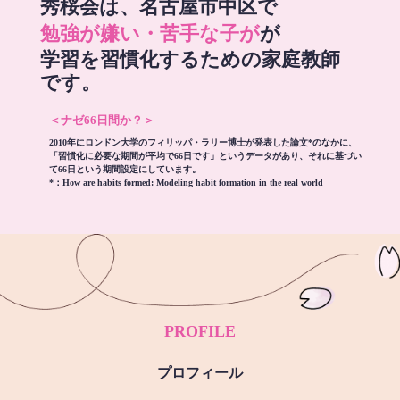
秀桜会は、名古屋市中区で
勉強が嫌い・苦手な子が
が
学習を習慣化するための家庭教師
です。
＜ナゼ66日間か？＞
2010年にロンドン大学のフィリッパ・ラリー博士が発表した論文*のなかに、
「習慣化に必要な期間が平均で66日です」というデータがあり、それに基づい
て66日という期間設定にしています。
*：
How are habits formed: Modeling habit formation in the real world
PROFILE
プロフィール