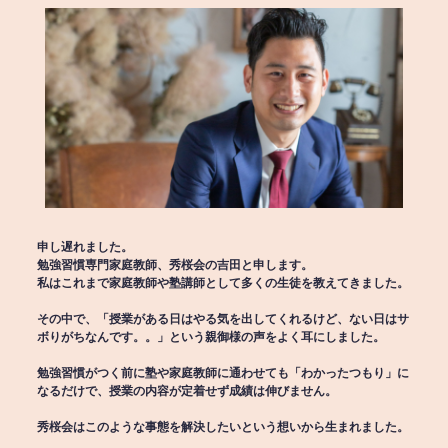
申し遅れました。
勉強習慣専門家庭教師、秀桜会の吉田と申します。
私はこれまで家庭教師や塾講師として多くの生徒を教えてきました。
その中で、「授業がある日はやる気を出してくれるけど、ない日はサ
ボりがちなんです。。」という親御様の声をよく耳にしました。
勉強習慣がつく前に塾や家庭教師に通わせても「わかったつもり」に
なるだけで、授業の内容が定着せず成績は伸びません。
秀桜会はこのような事態を解決したいという想いから生まれました。