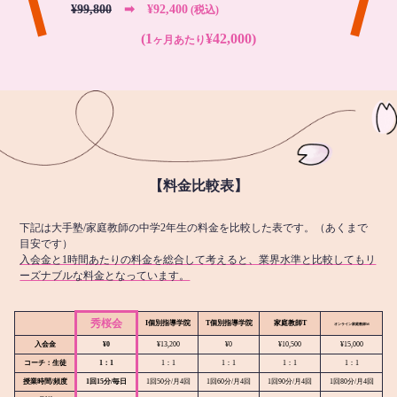
¥99,800
➡︎ ¥92,400
(税込)
(1
¥42,000)
ヶ月あたり
【料金比較表】
下記は大手塾/家庭教師の中学2年生の料金を比較した表です。（あくまで
目安です）
入会金と1時間あたりの料金を総合して考えると、業界水準と比較してもリ
ーズナブルな料金となっています。
秀桜会
I個別指導学院
T個別指導学院
家庭教師T
オンライン
家庭教師M
入会金
¥0
¥13,200
¥0
¥10,500
¥15,000
コーチ：生徒
1：1
1：1
1：1
1：1
1：1
授業時間/頻度
1回15分/毎日
1回50分/月4回
1回60分/月4回
1回90分/月4回
1回80分/月4回