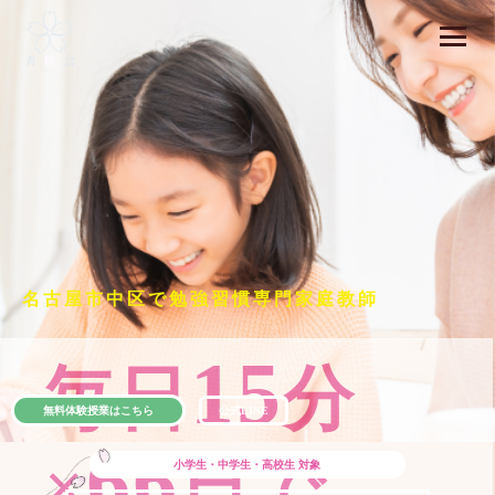
名古屋市中区で勉強習慣専門家庭教師
15
毎日
分
無料体験授業はこちら
公式LINE
66
×
日で
小学生・中学生・高校生
対象