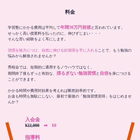
料金
年間30万円前後
学習塾にかかる費用は平均して
と言われています。
せっかく高い授業料を払ったのに、伸びずじまい・・・
そんな苦い経験をよく耳にします。
習慣を味方につけ、自然に伸びる好循環を手に入れる
ことで、もう勉強の
悩みから解放されませんか？
秀桜会では、短期的に通用するノウハウではなく、
揺るぎない勉強習慣
自信
期間終了後もずっと有効な、
と
を身につける
ことができます。
かかる時間や費用対効果を考えれば断然効率的です。
お金も時間も無駄にしない、最初で最後の「勉強習慣習得」をはじめませ
んか？
入会金
¥22,000
➡︎ ¥0
指導料