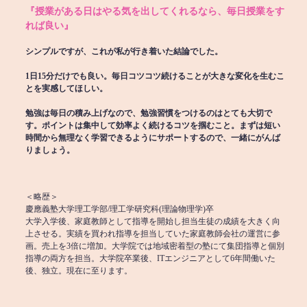
『授業がある日はやる気を出してくれるなら、毎日授業をす
れば良い』
シンプルですが、これが私が行き着いた結論でした。
1日15分だけでも良い。毎日コツコツ続けることが大きな変化を生むこ
とを実感してほしい。
勉強は毎日の積み上げなので、勉強習慣をつけるのはとても大切で
す。ポイントは集中して効率よく続けるコツを掴むこと。まずは短い
時間から無理なく学習できるようにサポートするので、一緒にがんば
りましょう。
＜略歴＞
慶應義塾大学理工学部/理工学研究科(理論物理学)卒
大学入学後、家庭教師として指導を開始し担当生徒の成績を大きく向
上させる。実績を買われ指導を担当していた家庭教師会社の運営に参
画。売上を3倍に増加。大学院では地域密着型の塾にて集団指導と個別
指導の両方を担当。大学院卒業後、ITエンジニアとして6年間働いた
後、独立。現在に至ります。