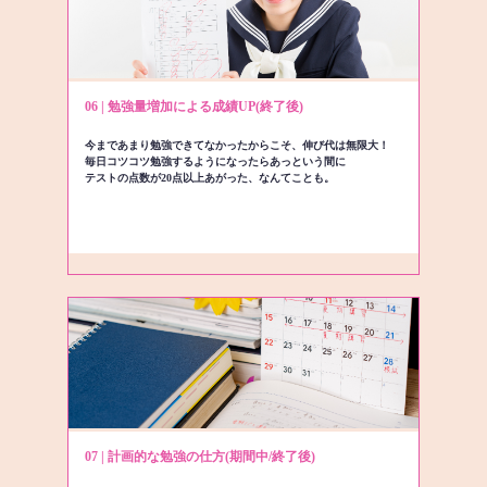
06 | 勉強量増加による成績UP(終了後)
今まであまり勉強できてなかったからこそ、伸び代は無限大！
毎日コツコツ勉強するようになったらあっという間に
テストの点数が20点以上あがった、なんてことも。
07 | 計画的な勉強の仕方(期間中/終了後)