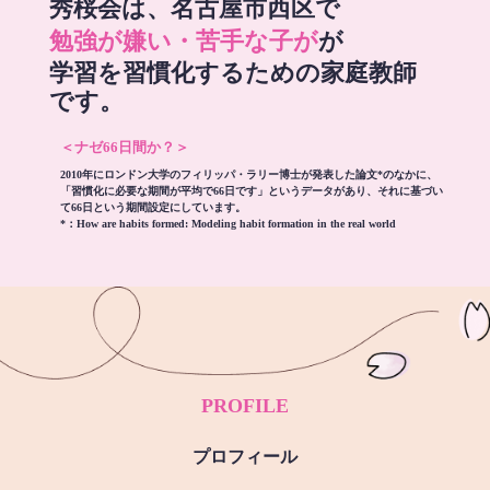
秀桜会は、名古屋市西区で
勉強が嫌い・苦手な子が
が
学習を習慣化するための家庭教師
です。
＜ナゼ66日間か？＞
2010年にロンドン大学のフィリッパ・ラリー博士が発表した論文*のなかに、
「習慣化に必要な期間が平均で66日です」というデータがあり、それに基づい
て66日という期間設定にしています。
*：
How are habits formed: Modeling habit formation in the real world
PROFILE
プロフィール