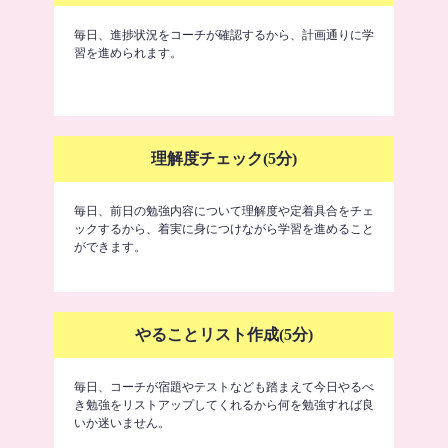
毎日、進捗状況をコーチが確認するから、計画通りに学
習を進められます。
理解度チェック(5分)
毎日、前日の勉強内容について理解度や定着具合をチェ
ックするから、着実に身につけながら学習を進めること
ができます。
やることリスト作成(5分)
毎日、コーチが宿題やテストなども踏まえて今日やるべ
き勉強をリストアップしてくれるから何を勉強すれば良
いか迷いません。