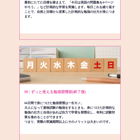
最初にたてた目標を踏まえて、「今日は英語の問題集を4ページ
やろう。」など計画的な学習を実施します。毎日これを繰り返す
ことで、自然と目標から逆算した計画的な勉強の仕方が身につき
ます。
08 | ずっと使える勉強習慣術(終了後)
66日間で身につけた勉強習慣は一生モノ。
大人になって資格試験の勉強をするときも、身につけた計画的な
勉強の仕方と自信があれば自力で学習を習慣化し、有利に試験対
策を進めることができます。
つまり、実際の実施期間以上にそのメリットは大きいのです。