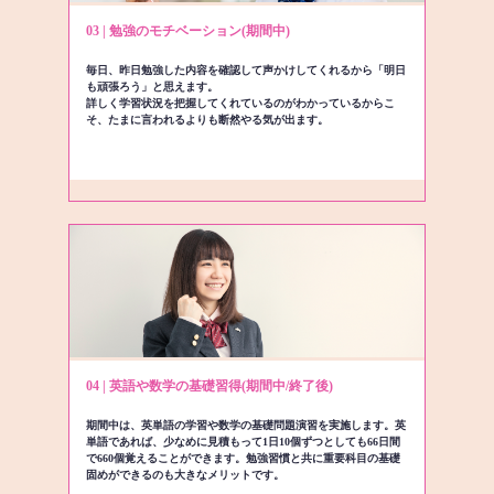
03 | 勉強のモチベーション(期間中)
毎日、昨日勉強した内容を確認して声かけしてくれるから「明日
も頑張ろう」と思えます。
詳しく学習状況を把握してくれているのがわかっているからこ
そ、たまに言われるよりも断然やる気が出ます。
04 | 英語や数学の基礎習得(期間中/終了後)
期間中は、英単語の学習や数学の基礎問題演習を実施します。英
単語であれば、少なめに見積もって1日10個ずつとしても66日間
で660個覚えることができます。勉強習慣と共に重要科目の基礎
固めができるのも大きなメリットです。