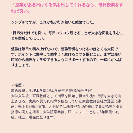
『授業がある日はやる気を出してくれるなら、毎日授業をす
れば良い』
シンプルですが、これが私が行き着いた結論でした。
1日15分だけでも良い。毎日コツコツ続けることが大きな変化を生むこ
とを実感してほしい。
勉強は毎日の積み上げなので、勉強習慣をつけるのはとても大切で
す。ポイントは集中して効率よく続けるコツを掴むこと。まずは短い
時間から無理なく学習できるようにサポートするので、一緒にがんば
りましょう。
＜略歴＞
慶應義塾大学理工学部/理工学研究科(理論物理学)卒
大学入学後、家庭教師として指導を開始し担当生徒の成績を大きく向
上させる。実績を買われ指導を担当していた家庭教師会社の運営に参
画。売上を3倍に増加。大学院では地域密着型の塾にて集団指導と個別
指導の両方を担当。大学院卒業後、ITエンジニアとして6年間働いた
後、独立。現在に至ります。