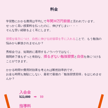
料金
年間30万円前後
学習塾にかかる費用は平均して
と言われています。
せっかく高い授業料を払ったのに、伸びずじまい・・・
そんな苦い経験をよく耳にします。
習慣を味方につけ、自然に伸びる好循環を手に入れる
ことで、もう勉強の
悩みから解放されませんか？
秀桜会では、短期的に通用するノウハウではなく、
揺るぎない勉強習慣
自信
期間終了後もずっと有効な、
と
を身につける
ことができます。
かかる時間や費用対効果を考えれば断然効率的です。
お金も時間も無駄にしない、最初で最後の「勉強習慣習得」をはじめませ
んか？
入会金
¥22,000
➡︎ ¥0
指導料