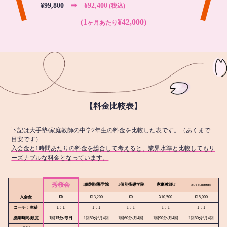
¥99,800
➡︎ ¥92,400
(税込)
(1
¥42,000)
ヶ月あたり
【料金比較表】
下記は大手塾/家庭教師の中学2年生の料金を比較した表です。（あくまで
目安です）
入会金と1時間あたりの料金を総合して考えると、業界水準と比較してもリ
ーズナブルな料金となっています。
秀桜会
I個別指導学院
T個別指導学院
家庭教師T
オンライン
家庭教師M
入会金
¥0
¥13,200
¥0
¥10,500
¥15,000
コーチ：生徒
1：1
1：1
1：1
1：1
1：1
授業時間/頻度
1回15分/毎日
1回50分/月4回
1回60分/月4回
1回90分/月4回
1回80分/月4回