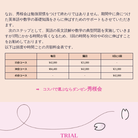
なお、秀桜会は勉強習慣をつけて終わりではありません。期間中に身につけ
た英単語や数学の基礎知識をさらに伸ばすためのサポートもさせていただき
ます。
次のステップとして、英語の長文読解や数学の典型問題を実施していきま
すが1問にかかる時間が長くなるため、1回の時間を30分や45分に伸ばすこと
をお勧めしております。
以下は頻度や時間ごとの月額料金表です。
毎日
隔日
3日に1回
15分コース
¥42,000
¥21,000
-
30分コース
¥84,400
¥42,000
¥21,000
45分コース
-
-
¥42,000
秀桜会
➡︎ コスパで選ぶならダンゼン
TRIAL