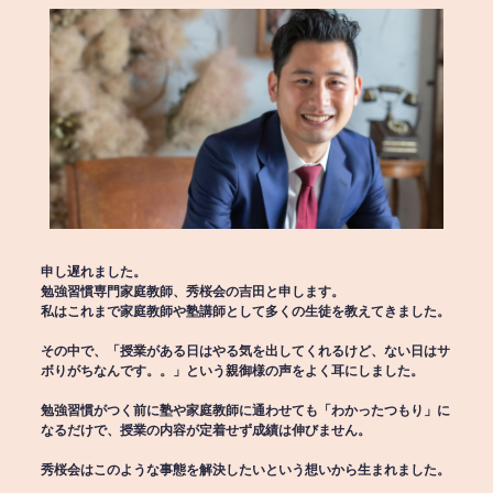
申し遅れました。
勉強習慣専門家庭教師、秀桜会の吉田と申します。
私はこれまで家庭教師や塾講師として多くの生徒を教えてきました。
その中で、「授業がある日はやる気を出してくれるけど、ない日はサ
ボりがちなんです。。」という親御様の声をよく耳にしました。
勉強習慣がつく前に塾や家庭教師に通わせても「わかったつもり」に
なるだけで、授業の内容が定着せず成績は伸びません。
秀桜会はこのような事態を解決したいという想いから生まれました。