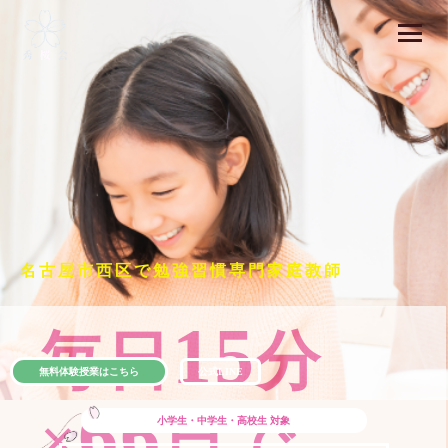
名古屋市西区で勉強習慣専門家庭教師
15
毎日
分
無料体験授業はこちら
公式LINE
66
×
日で
小学生・中学生・高校生
対象