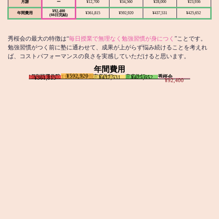
月謝
ー
¥12,700
¥34,560
¥28,000
¥23,936
¥92,400
年間費用
¥361,815
¥592,920
¥437,531
¥425,652
(66日完結)
秀桜会の最大の特徴は“
毎日授業で無理なく勉強習慣が身につく
”ことです。
勉強習慣がつく前に塾に通わせて、成果が上がらず悩み続けることを考えれ
ば、コストパフォーマンスの良さを実感していただけると思います。
年間費用
¥592,920
I個別指導学院
T個別指導学院
家庭教師T
家庭教師M
秀桜会
¥437,531
¥425,652
¥361,815
¥92,400