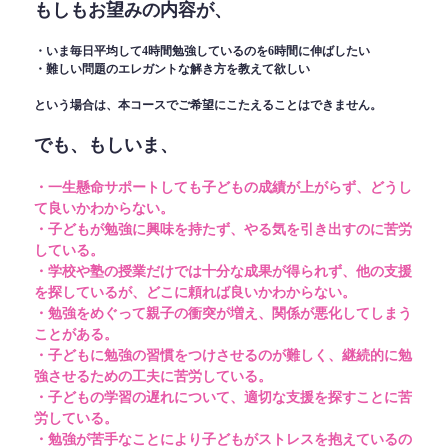
もしもお望みの内容が、
・いま毎日平均して4時間勉強しているのを6時間に伸ばしたい
・難しい問題のエレガントな解き方を教えて欲しい
という場合は、本コースでご希望にこたえることはできません。
でも、もしいま、
・一生懸命サポートしても子どもの成績が上がらず、どうし
て良いかわからない。
・子どもが勉強に興味を持たず、やる気を引き出すのに苦労
している。
・学校や塾の授業だけでは十分な成果が得られず、他の支援
を探しているが、どこに頼れば良いかわからない。
・勉強をめぐって親子の衝突が増え、関係が悪化してしまう
ことがある。
・子どもに勉強の習慣をつけさせるのが難しく、継続的に勉
強させるための工夫に苦労している。
・子どもの学習の遅れについて、適切な支援を探すことに苦
労している。
・勉強が苦手なことにより子どもがストレスを抱えているの