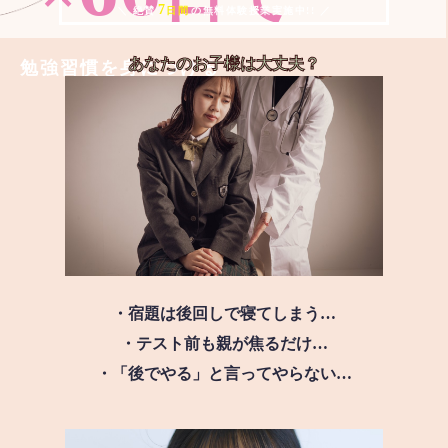
7
＼ 絶賛
日間
の無料体験授業実施中!! ／
あなたのお子様は
大丈夫？
勉強習慣を身につける
・宿題は後回しで寝てしまう…
・テスト前も親が焦るだけ…
・「後でやる」と言ってやらない…