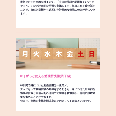
最初にたてた目標を踏まえて、「今日は英語の問題集を4ページ
やろう。」など計画的な学習を実施します。毎日これを繰り返す
ことで、自然と目標から逆算した計画的な勉強の仕方が身につき
ます。
08 | ずっと使える勉強習慣術(終了後)
66日間で身につけた勉強習慣は一生モノ。
大人になって資格試験の勉強をするときも、身につけた計画的な
勉強の仕方と自信があれば自力で学習を習慣化し、有利に試験対
策を進めることができます。
つまり、実際の実施期間以上にそのメリットは大きいのです。