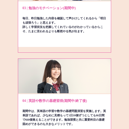
03 | 勉強のモチベーション(期間中)
毎日、昨日勉強した内容を確認して声かけしてくれるから「明日
も頑張ろう」と思えます。
詳しく学習状況を把握してくれているのがわかっているからこ
そ、たまに言われるよりも断然やる気が出ます。
04 | 英語や数学の基礎習得(期間中/終了後)
期間中は、英単語の学習や数学の基礎問題演習を実施します。英
単語であれば、少なめに見積もって1日10個ずつとしても66日間
で660個覚えることができます。勉強習慣と共に重要科目の基礎
固めができるのも大きなメリットです。