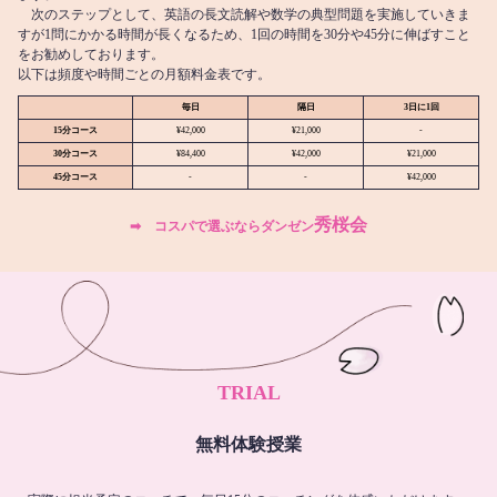
次のステップとして、英語の長文読解や数学の典型問題を実施していきま
すが1問にかかる時間が長くなるため、1回の時間を30分や45分に伸ばすこと
をお勧めしております。
以下は頻度や時間ごとの月額料金表です。
毎日
隔日
3日に1回
15分コース
¥42,000
¥21,000
-
30分コース
¥84,400
¥42,000
¥21,000
45分コース
-
-
¥42,000
秀桜会
➡︎ コスパで選ぶならダンゼン
TRIAL
無料体験授業