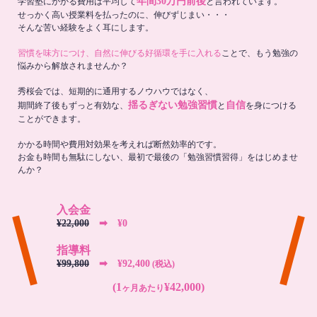
年間30万円前後
学習塾にかかる費用は平均して
と言われています。
せっかく高い授業料を払ったのに、伸びずじまい・・・
そんな苦い経験をよく耳にします。
習慣を味方につけ、自然に伸びる好循環を手に入れる
ことで、もう勉強の
悩みから解放されませんか？
秀桜会では、短期的に通用するノウハウではなく、
揺るぎない勉強習慣
自信
期間終了後もずっと有効な、
と
を身につける
ことができます。
かかる時間や費用対効果を考えれば断然効率的です。
お金も時間も無駄にしない、最初で最後の「勉強習慣習得」をはじめませ
んか？
入会金
¥22,000
➡︎ ¥0
指導料
¥99,800
➡︎ ¥92,400
(税込)
(1
¥42,000)
ヶ月あたり