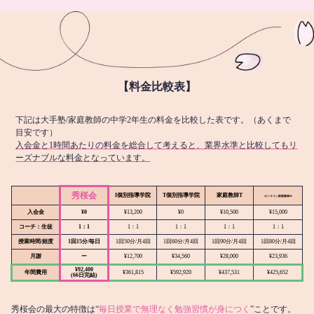
【料金比較表】
下記は大手塾/家庭教師の中学2年生の料金を比較した表です。（あくまで
目安です）
入会金と1時間あたりの料金を総合して考えると、業界水準と比較してもリ
ーズナブルな料金となっています。
秀桜会
I個別指導学院
T個別指導学院
家庭教師T
オンライン
家庭教師M
入会金
¥0
¥13,200
¥0
¥10,500
¥15,000
コーチ：生徒
1：1
1：1
1：1
1：1
1：1
授業時間/頻度
1回15分/毎日
1回50分/月4回
1回60分/月4回
1回90分/月4回
1回80分/月4回
月謝
ー
¥12,700
¥34,560
¥28,000
¥23,936
¥92,400
年間費用
¥361,815
¥592,920
¥437,531
¥425,652
(66日完結)
秀桜会の最大の特徴は“
毎日授業で無理なく勉強習慣が身につく
”ことです。