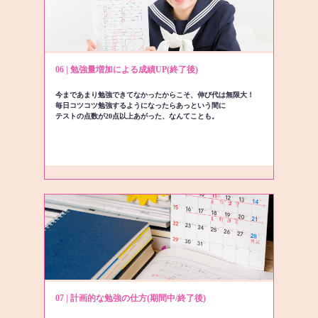
06 | 勉強量増加による成績UP(終了後)
今まであまり勉強できてなかったからこそ、伸び代は無限大！
毎日コツコツ勉強するようになったらあっという間に
テストの点数が20点以上あがった、なんてことも。
07 | 計画的な勉強の仕方(期間中/終了後)