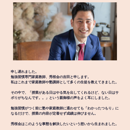
申し遅れました。
勉強習慣専門家庭教師、秀桜会の吉田と申します。
私はこれまで家庭教師や塾講師として多くの生徒を教えてきました。
その中で、「授業がある日はやる気を出してくれるけど、ない日はサ
ボりがちなんです。。」という親御様の声をよく耳にしました。
勉強習慣がつく前に塾や家庭教師に通わせても「わかったつもり」に
なるだけで、授業の内容が定着せず成績は伸びません。
秀桜会はこのような事態を解決したいという想いから生まれました。