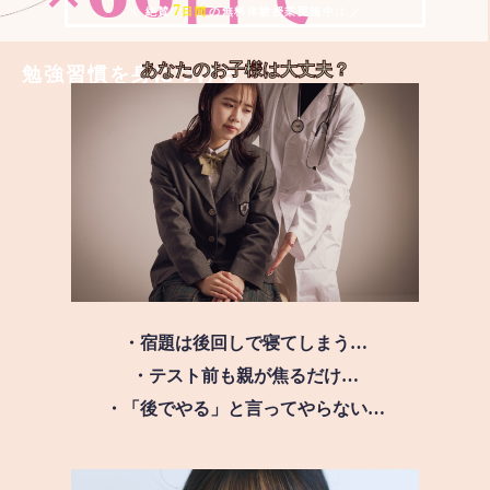
7
＼ 絶賛
日間
の無料体験授業実施中!! ／
あなたのお子様は
大丈夫？
勉強習慣を身につける
・宿題は後回しで寝てしまう…
・テスト前も親が焦るだけ…
・「後でやる」と言ってやらない…