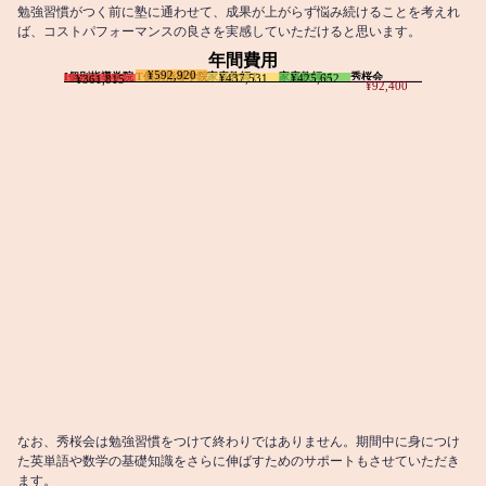
勉強習慣がつく前に塾に通わせて、成果が上がらず悩み続けることを考えれ
ば、コストパフォーマンスの良さを実感していただけると思います。
年間費用
¥592,920
I個別指導学院
T個別指導学院
家庭教師T
家庭教師M
秀桜会
¥437,531
¥425,652
¥361,815
¥92,400
なお、秀桜会は勉強習慣をつけて終わりではありません。期間中に身につけ
た英単語や数学の基礎知識をさらに伸ばすためのサポートもさせていただき
ます。