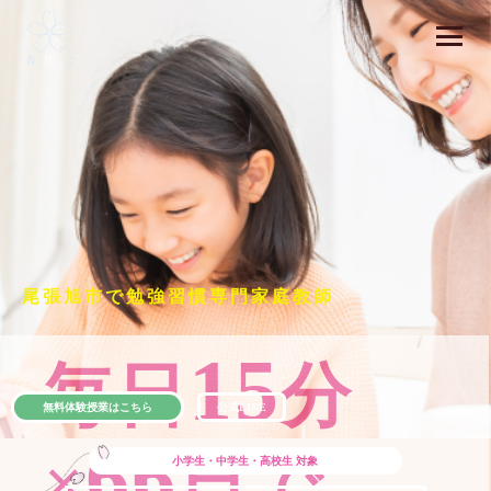
尾張旭市で勉強習慣専門家庭教師
15
毎日
分
無料体験授業はこちら
公式LINE
66
×
日で
小学生・中学生・高校生
対象