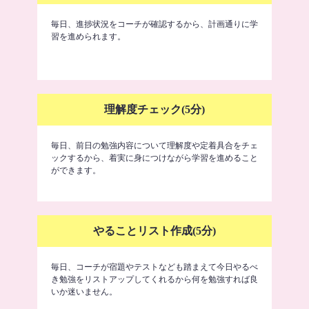
毎日、進捗状況をコーチが確認するから、計画通りに学
習を進められます。
理解度チェック(5分)
毎日、前日の勉強内容について理解度や定着具合をチェ
ックするから、着実に身につけながら学習を進めること
ができます。
やることリスト作成(5分)
毎日、コーチが宿題やテストなども踏まえて今日やるべ
き勉強をリストアップしてくれるから何を勉強すれば良
いか迷いません。