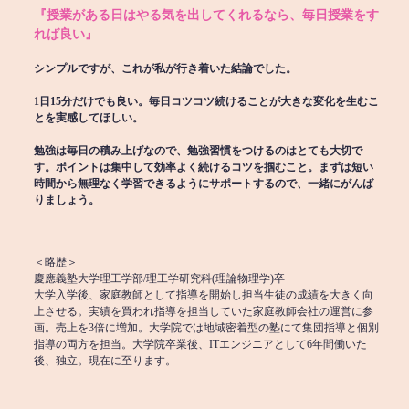
『授業がある日はやる気を出してくれるなら、毎日授業をす
れば良い』
シンプルですが、これが私が行き着いた結論でした。
1日15分だけでも良い。毎日コツコツ続けることが大きな変化を生むこ
とを実感してほしい。
勉強は毎日の積み上げなので、勉強習慣をつけるのはとても大切で
す。ポイントは集中して効率よく続けるコツを掴むこと。まずは短い
時間から無理なく学習できるようにサポートするので、一緒にがんば
りましょう。
＜略歴＞
慶應義塾大学理工学部/理工学研究科(理論物理学)卒
大学入学後、家庭教師として指導を開始し担当生徒の成績を大きく向
上させる。実績を買われ指導を担当していた家庭教師会社の運営に参
画。売上を3倍に増加。大学院では地域密着型の塾にて集団指導と個別
指導の両方を担当。大学院卒業後、ITエンジニアとして6年間働いた
後、独立。現在に至ります。