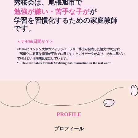
秀桜会は、尾張旭市で
勉強が嫌い・苦手な子が
が
学習を習慣化するための家庭教師
です。
＜ナゼ66日間か？＞
2010年にロンドン大学のフィリッパ・ラリー博士が発表した論文*のなかに、
「習慣化に必要な期間が平均で66日です」というデータがあり、それに基づい
て66日という期間設定にしています。
*：
How are habits formed: Modeling habit formation in the real world
PROFILE
プロフィール