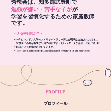
秀桜会は、知多郡武豊町で
勉強が嫌い・苦手な子が
が
学習を習慣化するための家庭教師
です。
＜ナゼ66日間か？＞
2010年にロンドン大学のフィリッパ・ラリー博士が発表した論文*のなかに、
「習慣化に必要な期間が平均で66日です」というデータがあり、それに基づい
て66日という期間設定にしています。
*：
How are habits formed: Modeling habit formation in the real world
PROFILE
プロフィール