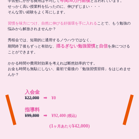
年間30万円前後
学習塾にかかる費用は平均して
と言われています。
せっかく高い授業料を払ったのに、伸びずじまい・・・
そんな苦い経験をよく耳にします。
習慣を味方につけ、自然に伸びる好循環を手に入れる
ことで、もう勉強の
悩みから解放されませんか？
秀桜会では、短期的に通用するノウハウではなく、
揺るぎない勉強習慣
自信
期間終了後もずっと有効な、
と
を身につける
ことができます。
かかる時間や費用対効果を考えれば断然効率的です。
お金も時間も無駄にしない、最初で最後の「勉強習慣習得」をはじめませ
んか？
入会金
¥22,000
➡︎ ¥0
指導料
¥99,800
➡︎ ¥92,400
(税込)
(1
¥42,000)
ヶ月あたり