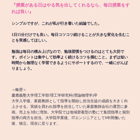
『授業がある日はやる気を出してくれるなら、毎日授業をす
れば良い』
シンプルですが、これが私が行き着いた結論でした。
1日15分だけでも良い。毎日コツコツ続けることが大きな変化を生むこ
とを実感してほしい。
勉強は毎日の積み上げなので、勉強習慣をつけるのはとても大切で
す。ポイントは集中して効率よく続けるコツを掴むこと。まずは短い
時間から無理なく学習できるようにサポートするので、一緒にがんば
りましょう。
＜略歴＞
慶應義塾大学理工学部/理工学研究科(理論物理学)卒
大学入学後、家庭教師として指導を開始し担当生徒の成績を大きく向
上させる。実績を買われ指導を担当していた家庭教師会社の運営に参
画。売上を3倍に増加。大学院では地域密着型の塾にて集団指導と個別
指導の両方を担当。大学院卒業後、ITエンジニアとして6年間働いた
後、独立。現在に至ります。