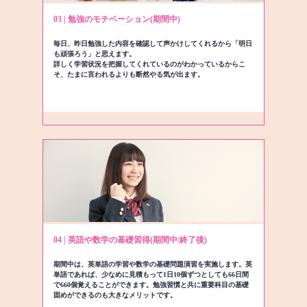
03 | 勉強のモチベーション(期間中)
毎日、昨日勉強した内容を確認して声かけしてくれるから「明日
も頑張ろう」と思えます。
詳しく学習状況を把握してくれているのがわかっているからこ
そ、たまに言われるよりも断然やる気が出ます。
04 | 英語や数学の基礎習得(期間中/終了後)
期間中は、英単語の学習や数学の基礎問題演習を実施します。英
単語であれば、少なめに見積もって1日10個ずつとしても66日間
で660個覚えることができます。勉強習慣と共に重要科目の基礎
固めができるのも大きなメリットです。