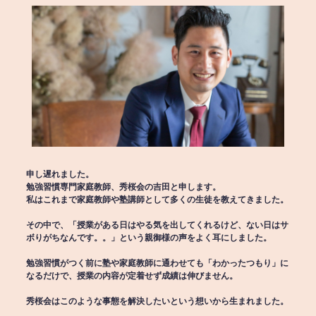
申し遅れました。
勉強習慣専門家庭教師、秀桜会の吉田と申します。
私はこれまで家庭教師や塾講師として多くの生徒を教えてきました。
その中で、「授業がある日はやる気を出してくれるけど、ない日はサ
ボりがちなんです。。」という親御様の声をよく耳にしました。
勉強習慣がつく前に塾や家庭教師に通わせても「わかったつもり」に
なるだけで、授業の内容が定着せず成績は伸びません。
秀桜会はこのような事態を解決したいという想いから生まれました。