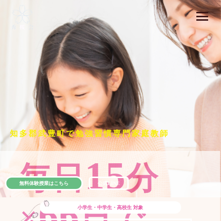
知多郡武豊町で勉強習慣専門家庭教師
15
毎日
分
無料体験授業はこちら
公式LINE
66
×
日で
小学生・中学生・高校生
対象