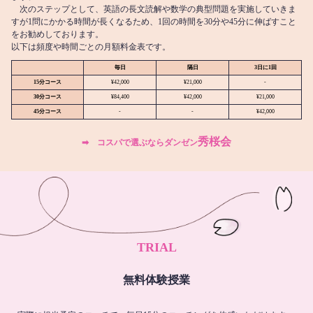
次のステップとして、英語の長文読解や数学の典型問題を実施していきま
すが1問にかかる時間が長くなるため、1回の時間を30分や45分に伸ばすこと
をお勧めしております。
以下は頻度や時間ごとの月額料金表です。
毎日
隔日
3日に1回
15分コース
¥42,000
¥21,000
-
30分コース
¥84,400
¥42,000
¥21,000
45分コース
-
-
¥42,000
秀桜会
➡︎ コスパで選ぶならダンゼン
TRIAL
無料体験授業