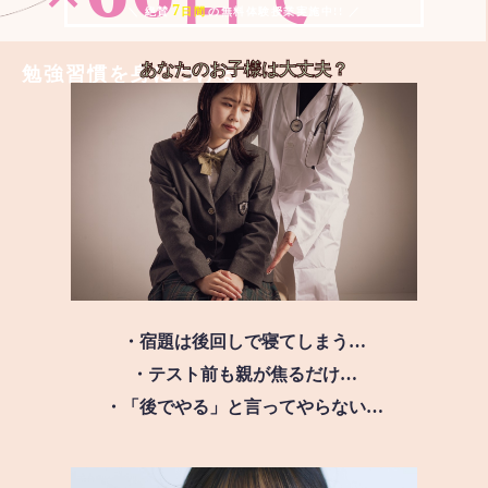
7
＼ 絶賛
日間
の無料体験授業実施中!! ／
あなたのお子様は
大丈夫？
勉強習慣を身につける
・宿題は後回しで寝てしまう…
・テスト前も親が焦るだけ…
・「後でやる」と言ってやらない…