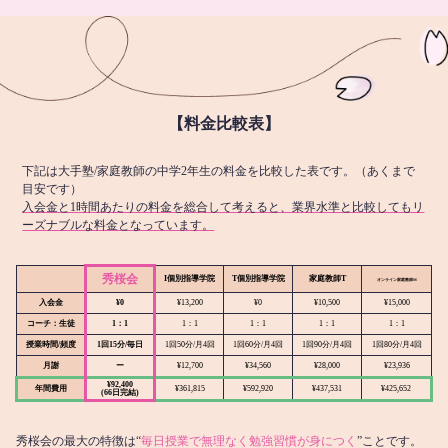
【料金比較表】
下記は大手塾/家庭教師の中学2年生の料金を比較した表です。（あくまで
目安です）
入会金と1時間あたりの料金を総合して考えると、業界水準と比較してもリ
ーズナブルな料金となっています。
秀桜会
I個別指導学院
T個別指導学院
家庭教師T
オンライン
家庭教師M
入会金
¥0
¥13,200
¥0
¥10,500
¥15,000
コーチ：生徒
1：1
1：1
1：1
1：1
1：1
授業時間/頻度
1回15分/毎日
1回50分/月4回
1回60分/月4回
1回90分/月4回
1回80分/月4回
月謝
ー
¥12,700
¥34,560
¥28,000
¥23,936
¥92,400
年間費用
¥361,815
¥592,920
¥437,531
¥425,652
(66日完結)
秀桜会の最大の特徴は“
毎日授業で無理なく勉強習慣が身につく
”ことです。