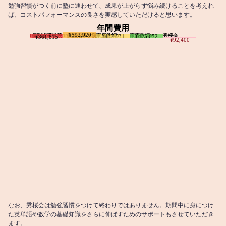
勉強習慣がつく前に塾に通わせて、成果が上がらず悩み続けることを考えれ
ば、コストパフォーマンスの良さを実感していただけると思います。
年間費用
¥592,920
I個別指導学院
T個別指導学院
家庭教師T
家庭教師M
秀桜会
¥437,531
¥425,652
¥361,815
¥92,400
なお、秀桜会は勉強習慣をつけて終わりではありません。期間中に身につけ
た英単語や数学の基礎知識をさらに伸ばすためのサポートもさせていただき
ます。