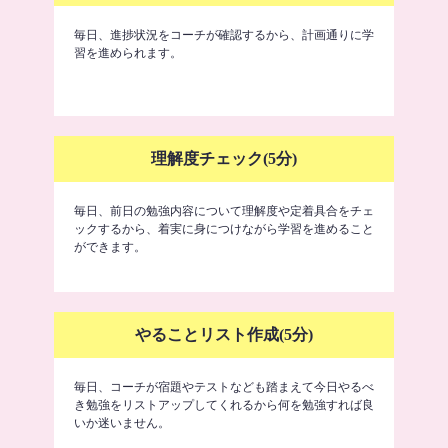
毎日、進捗状況をコーチが確認するから、計画通りに学
習を進められます。
理解度チェック(5分)
毎日、前日の勉強内容について理解度や定着具合をチェ
ックするから、着実に身につけながら学習を進めること
ができます。
やることリスト作成(5分)
毎日、コーチが宿題やテストなども踏まえて今日やるべ
き勉強をリストアップしてくれるから何を勉強すれば良
いか迷いません。