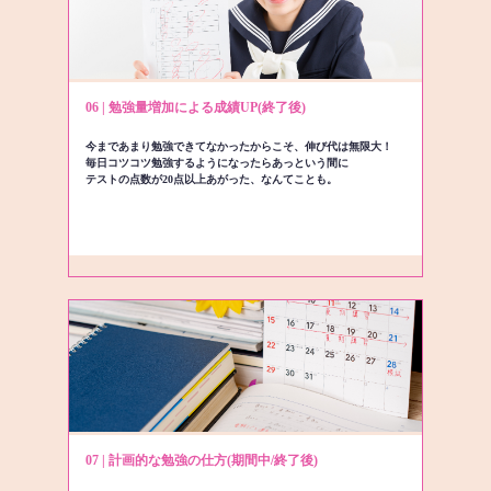
06 | 勉強量増加による成績UP(終了後)
今まであまり勉強できてなかったからこそ、伸び代は無限大！
毎日コツコツ勉強するようになったらあっという間に
テストの点数が20点以上あがった、なんてことも。
07 | 計画的な勉強の仕方(期間中/終了後)