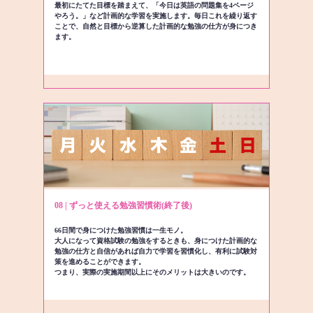
最初にたてた目標を踏まえて、「今日は英語の問題集を4ページ
やろう。」など計画的な学習を実施します。毎日これを繰り返す
ことで、自然と目標から逆算した計画的な勉強の仕方が身につき
ます。
08 | ずっと使える勉強習慣術(終了後)
66日間で身につけた勉強習慣は一生モノ。
大人になって資格試験の勉強をするときも、身につけた計画的な
勉強の仕方と自信があれば自力で学習を習慣化し、有利に試験対
策を進めることができます。
つまり、実際の実施期間以上にそのメリットは大きいのです。