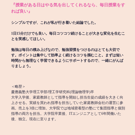
『授業がある日はやる気を出してくれるなら、毎日授業をす
れば良い』
シンプルですが、これが私が行き着いた結論でした。
1日15分だけでも良い。毎日コツコツ続けることが大きな変化を生むこ
とを実感してほしい。
勉強は毎日の積み上げなので、勉強習慣をつけるのはとても大切で
す。ポイントは集中して効率よく続けるコツを掴むこと。まずは短い
時間から無理なく学習できるようにサポートするので、一緒にがんば
りましょう。
＜略歴＞
慶應義塾大学理工学部/理工学研究科(理論物理学)卒
大学入学後、家庭教師として指導を開始し担当生徒の成績を大きく向
上させる。実績を買われ指導を担当していた家庭教師会社の運営に参
画。売上を3倍に増加。大学院では地域密着型の塾にて集団指導と個別
指導の両方を担当。大学院卒業後、ITエンジニアとして6年間働いた
後、独立。現在に至ります。