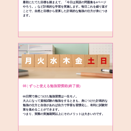
最初にたてた目標を踏まえて、「今日は英語の問題集を4ページ
やろう。」など計画的な学習を実施します。毎日これを繰り返す
ことで、自然と目標から逆算した計画的な勉強の仕方が身につき
ます。
08 | ずっと使える勉強習慣術(終了後)
66日間で身につけた勉強習慣は一生モノ。
大人になって資格試験の勉強をするときも、身につけた計画的な
勉強の仕方と自信があれば自力で学習を習慣化し、有利に試験対
策を進めることができます。
つまり、実際の実施期間以上にそのメリットは大きいのです。