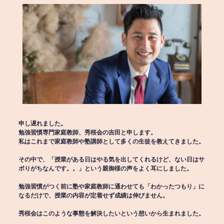
申し遅れました。
勉強習慣専門家庭教師、秀桜会の吉田と申します。
私はこれまで家庭教師や塾講師として多くの生徒を教えてきました。
その中で、「授業がある日はやる気を出してくれるけど、ない日はサ
ボりがちなんです。。」という親御様の声をよく耳にしました。
勉強習慣がつく前に塾や家庭教師に通わせても「わかったつもり」に
なるだけで、授業の内容が定着せず成績は伸びません。
秀桜会はこのような事態を解決したいという想いから生まれました。