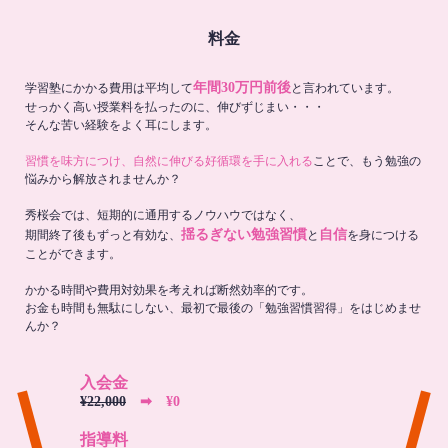
料金
年間30万円前後
学習塾にかかる費用は平均して
と言われています。
せっかく高い授業料を払ったのに、伸びずじまい・・・
そんな苦い経験をよく耳にします。
習慣を味方につけ、自然に伸びる好循環を手に入れる
ことで、もう勉強の
悩みから解放されませんか？
秀桜会では、短期的に通用するノウハウではなく、
揺るぎない勉強習慣
自信
期間終了後もずっと有効な、
と
を身につける
ことができます。
かかる時間や費用対効果を考えれば断然効率的です。
お金も時間も無駄にしない、最初で最後の「勉強習慣習得」をはじめませ
んか？
入会金
¥22,000
➡︎ ¥0
指導料