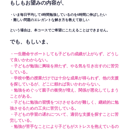
もしもお望みの内容が、
・いま毎日平均して4時間勉強しているのを6時間に伸ばしたい
・難しい問題のエレガントな解き方を教えて欲しい
という場合は、本コースでご希望にこたえることはできません。
でも、もしいま、
・一生懸命サポートしても子どもの成績が上がらず、どうし
て良いかわからない。
・子どもが勉強に興味を持たず、やる気を引き出すのに苦労
している。
・学校や塾の授業だけでは十分な成果が得られず、他の支援
を探しているが、どこに頼れば良いかわからない。
・勉強をめぐって親子の衝突が増え、関係が悪化してしまう
ことがある。
・子どもに勉強の習慣をつけさせるのが難しく、継続的に勉
強させるための工夫に苦労している。
・子どもの学習の遅れについて、適切な支援を探すことに苦
労している。
・勉強が苦手なことにより子どもがストレスを抱えているの