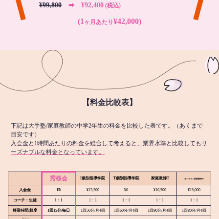
¥99,800
➡︎ ¥92,400
(税込)
(1
¥42,000)
ヶ月あたり
【料金比較表】
下記は大手塾/家庭教師の中学2年生の料金を比較した表です。（あくまで
目安です）
入会金と1時間あたりの料金を総合して考えると、業界水準と比較してもリ
ーズナブルな料金となっています。
秀桜会
I個別指導学院
T個別指導学院
家庭教師T
オンライン
家庭教師M
入会金
¥0
¥13,200
¥0
¥10,500
¥15,000
コーチ：生徒
1：1
1：1
1：1
1：1
1：1
授業時間/頻度
1回15分/毎日
1回50分/月4回
1回60分/月4回
1回90分/月4回
1回80分/月4回