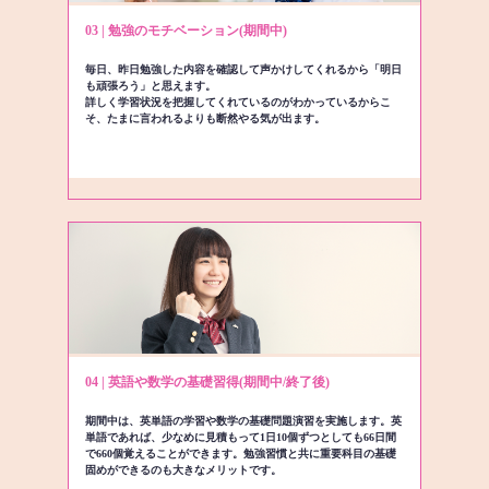
03 | 勉強のモチベーション(期間中)
毎日、昨日勉強した内容を確認して声かけしてくれるから「明日
も頑張ろう」と思えます。
詳しく学習状況を把握してくれているのがわかっているからこ
そ、たまに言われるよりも断然やる気が出ます。
04 | 英語や数学の基礎習得(期間中/終了後)
期間中は、英単語の学習や数学の基礎問題演習を実施します。英
単語であれば、少なめに見積もって1日10個ずつとしても66日間
で660個覚えることができます。勉強習慣と共に重要科目の基礎
固めができるのも大きなメリットです。