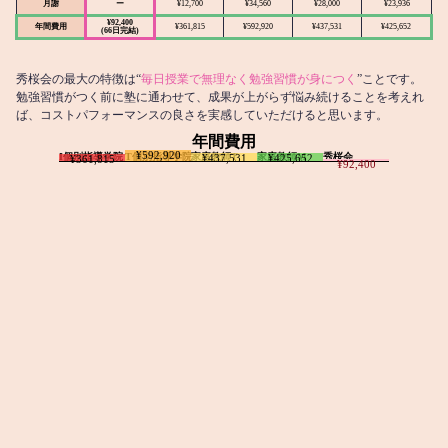
月謝
ー
¥12,700
¥34,560
¥28,000
¥23,936
¥92,400
年間費用
¥361,815
¥592,920
¥437,531
¥425,652
(66日完結)
秀桜会の最大の特徴は“
毎日授業で無理なく勉強習慣が身につく
”ことです。
勉強習慣がつく前に塾に通わせて、成果が上がらず悩み続けることを考えれ
ば、コストパフォーマンスの良さを実感していただけると思います。
年間費用
¥592,920
I個別指導学院
T個別指導学院
家庭教師T
家庭教師M
秀桜会
¥437,531
¥425,652
¥361,815
¥92,400