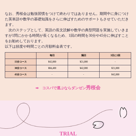
なお、秀桜会は勉強習慣をつけて終わりではありません。期間中に身につけ
た英単語や数学の基礎知識をさらに伸ばすためのサポートもさせていただき
ます。
次のステップとして、英語の長文読解や数学の典型問題を実施していきま
すが1問にかかる時間が長くなるため、1回の時間を30分や45分に伸ばすこと
をお勧めしております。
以下は頻度や時間ごとの月額料金表です。
毎日
隔日
3日に1回
15分コース
¥42,000
¥21,000
-
30分コース
¥84,400
¥42,000
¥21,000
45分コース
-
-
¥42,000
秀桜会
➡︎ コスパで選ぶならダンゼン
TRIAL