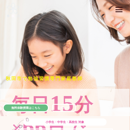
秋田市で勉強習慣専門家庭教師
15
毎日
分
無料体験授業はこちら
公式LINE
66
×
日で
小学生・中学生・高校生
対象