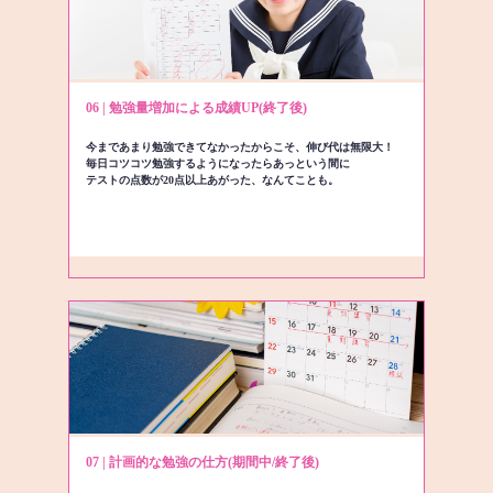
06 | 勉強量増加による成績UP(終了後)
今まであまり勉強できてなかったからこそ、伸び代は無限大！
毎日コツコツ勉強するようになったらあっという間に
テストの点数が20点以上あがった、なんてことも。
07 | 計画的な勉強の仕方(期間中/終了後)