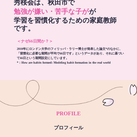
秀桜会は、秋田市で
勉強が嫌い・苦手な子が
が
学習を習慣化するための家庭教師
です。
＜ナゼ66日間か？＞
2010年にロンドン大学のフィリッパ・ラリー博士が発表した論文*のなかに、
「習慣化に必要な期間が平均で66日です」というデータがあり、それに基づい
て66日という期間設定にしています。
*：
How are habits formed: Modeling habit formation in the real world
PROFILE
プロフィール