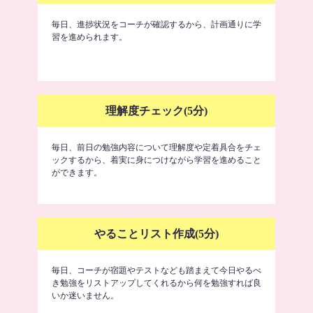
毎日、進捗状況をコーチが確認するから、計画通りに学
習を進められます。
理解度チェック(5分)
毎日、前日の勉強内容について理解度や定着具合をチェ
ックするから、着実に身につけながら学習を進めること
ができます。
やることリスト作成(5分)
毎日、コーチが宿題やテストなども踏まえて今日やるべ
き勉強をリストアップしてくれるから何を勉強すれば良
いか迷いません。