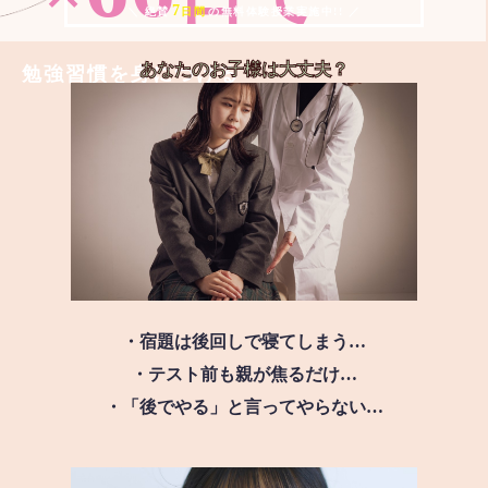
7
＼ 絶賛
日間
の無料体験授業実施中!! ／
あなたのお子様は
大丈夫？
勉強習慣を身につける
・宿題は後回しで寝てしまう…
・テスト前も親が焦るだけ…
・「後でやる」と言ってやらない…