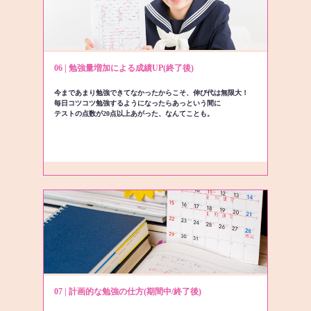
06 | 勉強量増加による成績UP(終了後)
今まであまり勉強できてなかったからこそ、伸び代は無限大！
毎日コツコツ勉強するようになったらあっという間に
テストの点数が20点以上あがった、なんてことも。
07 | 計画的な勉強の仕方(期間中/終了後)