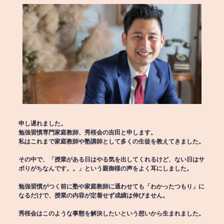
申し遅れました。
勉強習慣専門家庭教師、秀桜会の吉田と申します。
私はこれまで家庭教師や塾講師として多くの生徒を教えてきました。
その中で、「授業がある日はやる気を出してくれるけど、ない日はサ
ボりがちなんです。。」という親御様の声をよく耳にしました。
勉強習慣がつく前に塾や家庭教師に通わせても「わかったつもり」に
なるだけで、授業の内容が定着せず成績は伸びません。
秀桜会はこのような事態を解決したいという想いから生まれました。