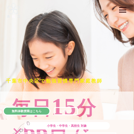
千葉市中央区で勉強習慣専門家庭教師
15
毎日
分
無料体験授業はこちら
公式LINE
66
×
日で
小学生・中学生・高校生
対象