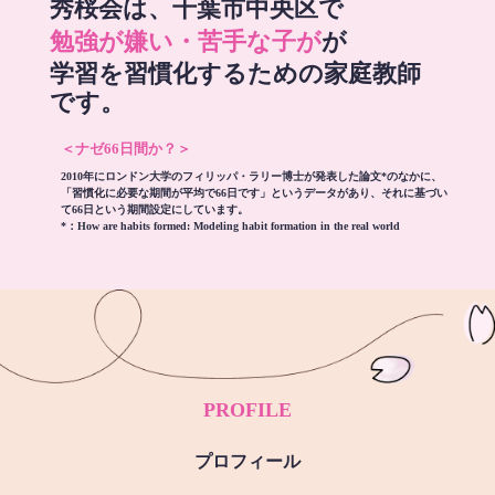
秀桜会は、千葉市中央区で
勉強が嫌い・苦手な子が
が
学習を習慣化するための家庭教師
です。
＜ナゼ66日間か？＞
2010年にロンドン大学のフィリッパ・ラリー博士が発表した論文*のなかに、
「習慣化に必要な期間が平均で66日です」というデータがあり、それに基づい
て66日という期間設定にしています。
*：
How are habits formed: Modeling habit formation in the real world
PROFILE
プロフィール