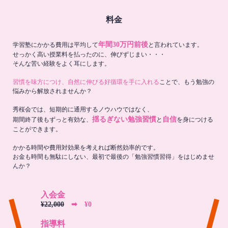
料金
年間30万円前後
学習塾にかかる費用は平均して
と言われています。
せっかく高い授業料を払ったのに、伸びずじまい・・・
そんな苦い経験をよく耳にします。
習慣を味方につけ、自然に伸びる好循環を手に入れる
ことで、もう勉強の
悩みから解放されませんか？
秀桜会では、短期的に通用するノウハウではなく、
揺るぎない勉強習慣
自信
期間終了後もずっと有効な、
と
を身につける
ことができます。
かかる時間や費用対効果を考えれば断然効率的です。
お金も時間も無駄にしない、最初で最後の「勉強習慣習得」をはじめませ
んか？
入会金
¥22,000
➡︎ ¥0
指導料