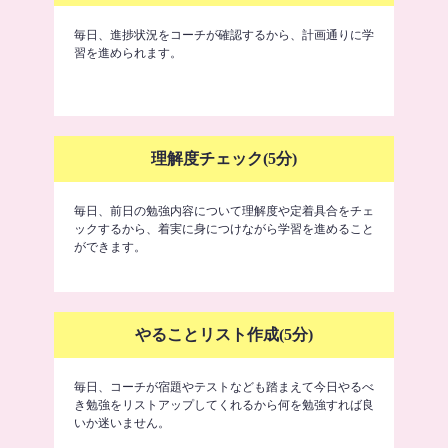
毎日、進捗状況をコーチが確認するから、計画通りに学
習を進められます。
理解度チェック(5分)
毎日、前日の勉強内容について理解度や定着具合をチェ
ックするから、着実に身につけながら学習を進めること
ができます。
やることリスト作成(5分)
毎日、コーチが宿題やテストなども踏まえて今日やるべ
き勉強をリストアップしてくれるから何を勉強すれば良
いか迷いません。