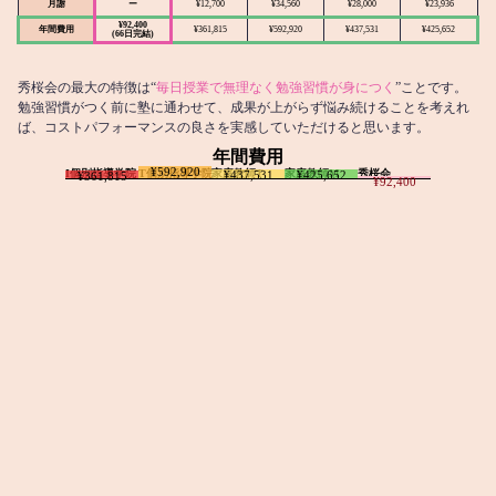
月謝
ー
¥12,700
¥34,560
¥28,000
¥23,936
¥92,400
年間費用
¥361,815
¥592,920
¥437,531
¥425,652
(66日完結)
秀桜会の最大の特徴は“
毎日授業で無理なく勉強習慣が身につく
”ことです。
勉強習慣がつく前に塾に通わせて、成果が上がらず悩み続けることを考えれ
ば、コストパフォーマンスの良さを実感していただけると思います。
年間費用
¥592,920
I個別指導学院
T個別指導学院
家庭教師T
家庭教師M
秀桜会
¥437,531
¥425,652
¥361,815
¥92,400