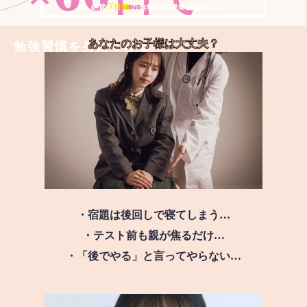
7
＼ 絶賛
日間
の無料体験授業実施中!! ／
あなたのお子様は
大丈夫？
勉強習慣を身につける
・宿題は後回しで寝てしまう…
・テスト前も親が焦るだけ…
・「後でやる」と言ってやらない…