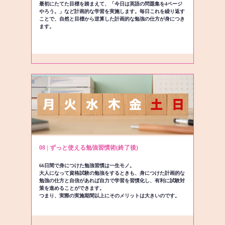
最初にたてた目標を踏まえて、「今日は英語の問題集を4ページ
やろう。」など計画的な学習を実施します。毎日これを繰り返す
ことで、自然と目標から逆算した計画的な勉強の仕方が身につき
ます。
08 | ずっと使える勉強習慣術(終了後)
66日間で身につけた勉強習慣は一生モノ。
大人になって資格試験の勉強をするときも、身につけた計画的な
勉強の仕方と自信があれば自力で学習を習慣化し、有利に試験対
策を進めることができます。
つまり、実際の実施期間以上にそのメリットは大きいのです。