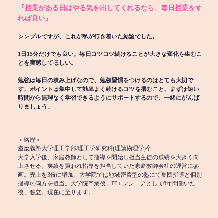
『授業がある日はやる気を出してくれるなら、毎日授業をす
れば良い』
シンプルですが、これが私が行き着いた結論でした。
1日15分だけでも良い。毎日コツコツ続けることが大きな変化を生むこ
とを実感してほしい。
勉強は毎日の積み上げなので、勉強習慣をつけるのはとても大切で
す。ポイントは集中して効率よく続けるコツを掴むこと。まずは短い
時間から無理なく学習できるようにサポートするので、一緒にがんば
りましょう。
＜略歴＞
慶應義塾大学理工学部/理工学研究科(理論物理学)卒
大学入学後、家庭教師として指導を開始し担当生徒の成績を大きく向
上させる。実績を買われ指導を担当していた家庭教師会社の運営に参
画。売上を3倍に増加。大学院では地域密着型の塾にて集団指導と個別
指導の両方を担当。大学院卒業後、ITエンジニアとして6年間働いた
後、独立。現在に至ります。