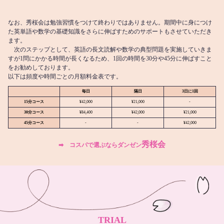
なお、秀桜会は勉強習慣をつけて終わりではありません。期間中に身につけ
た英単語や数学の基礎知識をさらに伸ばすためのサポートもさせていただき
ます。
次のステップとして、英語の長文読解や数学の典型問題を実施していきま
すが1問にかかる時間が長くなるため、1回の時間を30分や45分に伸ばすこと
をお勧めしております。
以下は頻度や時間ごとの月額料金表です。
毎日
隔日
3日に1回
15分コース
¥42,000
¥21,000
-
30分コース
¥84,400
¥42,000
¥21,000
45分コース
-
-
¥42,000
秀桜会
➡︎ コスパで選ぶならダンゼン
TRIAL