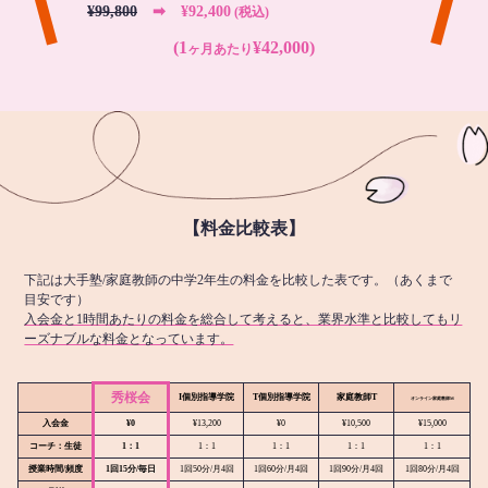
¥99,800
➡︎ ¥92,400
(税込)
(1
¥42,000)
ヶ月あたり
【料金比較表】
下記は大手塾/家庭教師の中学2年生の料金を比較した表です。（あくまで
目安です）
入会金と1時間あたりの料金を総合して考えると、業界水準と比較してもリ
ーズナブルな料金となっています。
秀桜会
I個別指導学院
T個別指導学院
家庭教師T
オンライン
家庭教師M
入会金
¥0
¥13,200
¥0
¥10,500
¥15,000
コーチ：生徒
1：1
1：1
1：1
1：1
1：1
授業時間/頻度
1回15分/毎日
1回50分/月4回
1回60分/月4回
1回90分/月4回
1回80分/月4回