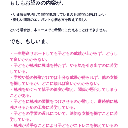
もしもお望みの内容が、
・いま毎日平均して4時間勉強しているのを6時間に伸ばしたい
・難しい問題のエレガントな解き方を教えて欲しい
という場合は、本コースでご希望にこたえることはできません。
でも、もしいま、
・一生懸命サポートしても子どもの成績が上がらず、どうし
て良いかわからない。
・子どもが勉強に興味を持たず、やる気を引き出すのに苦労
している。
・学校や塾の授業だけでは十分な成果が得られず、他の支援
を探しているが、どこに頼れば良いかわからない。
・勉強をめぐって親子の衝突が増え、関係が悪化してしまう
ことがある。
・子どもに勉強の習慣をつけさせるのが難しく、継続的に勉
強させるための工夫に苦労している。
・子どもの学習の遅れについて、適切な支援を探すことに苦
労している。
・勉強が苦手なことにより子どもがストレスを抱えているの