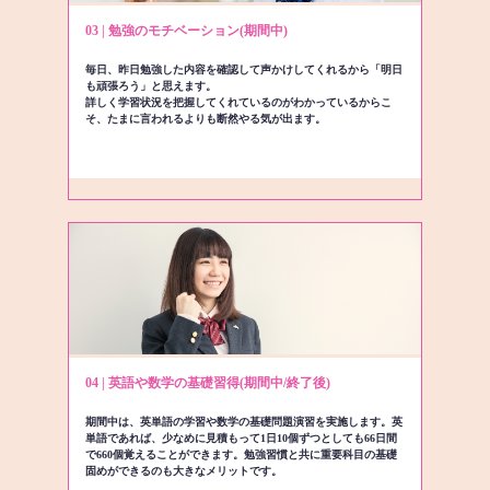
03 | 勉強のモチベーション(期間中)
毎日、昨日勉強した内容を確認して声かけしてくれるから「明日
も頑張ろう」と思えます。
詳しく学習状況を把握してくれているのがわかっているからこ
そ、たまに言われるよりも断然やる気が出ます。
04 | 英語や数学の基礎習得(期間中/終了後)
期間中は、英単語の学習や数学の基礎問題演習を実施します。英
単語であれば、少なめに見積もって1日10個ずつとしても66日間
で660個覚えることができます。勉強習慣と共に重要科目の基礎
固めができるのも大きなメリットです。