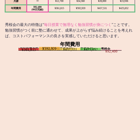
月謝
ー
¥12,700
¥34,560
¥28,000
¥23,936
¥92,400
年間費用
¥361,815
¥592,920
¥437,531
¥425,652
(66日完結)
秀桜会の最大の特徴は“
毎日授業で無理なく勉強習慣が身につく
”ことです。
勉強習慣がつく前に塾に通わせて、成果が上がらず悩み続けることを考えれ
ば、コストパフォーマンスの良さを実感していただけると思います。
年間費用
¥592,920
I個別指導学院
T個別指導学院
家庭教師T
家庭教師M
秀桜会
¥437,531
¥425,652
¥361,815
¥92,400