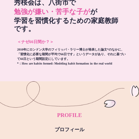
秀桜会は、八街市で
勉強が嫌い・苦手な子が
が
学習を習慣化するための家庭教師
です。
＜ナゼ66日間か？＞
2010年にロンドン大学のフィリッパ・ラリー博士が発表した論文*のなかに、
「習慣化に必要な期間が平均で66日です」というデータがあり、それに基づい
て66日という期間設定にしています。
*：
How are habits formed: Modeling habit formation in the real world
PROFILE
プロフィール