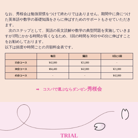
なお、秀桜会は勉強習慣をつけて終わりではありません。期間中に身につけ
た英単語や数学の基礎知識をさらに伸ばすためのサポートもさせていただき
ます。
次のステップとして、英語の長文読解や数学の典型問題を実施していきま
すが1問にかかる時間が長くなるため、1回の時間を30分や45分に伸ばすこと
をお勧めしております。
以下は頻度や時間ごとの月額料金表です。
毎日
隔日
3日に1回
15分コース
¥42,000
¥21,000
-
30分コース
¥84,400
¥42,000
¥21,000
45分コース
-
-
¥42,000
秀桜会
➡︎ コスパで選ぶならダンゼン
TRIAL