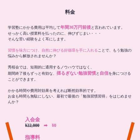
料金
年間30万円前後
学習塾にかかる費用は平均して
と言われています。
せっかく高い授業料を払ったのに、伸びずじまい・・・
そんな苦い経験をよく耳にします。
習慣を味方につけ、自然に伸びる好循環を手に入れる
ことで、もう勉強の
悩みから解放されませんか？
秀桜会では、短期的に通用するノウハウではなく、
揺るぎない勉強習慣
自信
期間終了後もずっと有効な、
と
を身につける
ことができます。
かかる時間や費用対効果を考えれば断然効率的です。
お金も時間も無駄にしない、最初で最後の「勉強習慣習得」をはじめませ
んか？
入会金
¥22,000
➡︎ ¥0
指導料