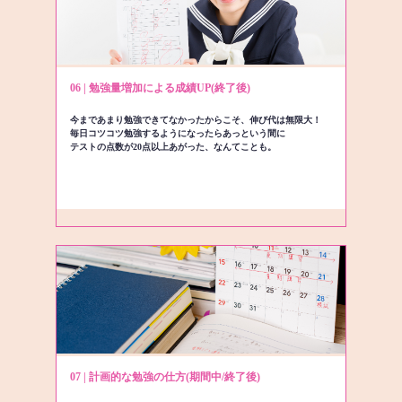
06 | 勉強量増加による成績UP(終了後)
今まであまり勉強できてなかったからこそ、伸び代は無限大！
毎日コツコツ勉強するようになったらあっという間に
テストの点数が20点以上あがった、なんてことも。
07 | 計画的な勉強の仕方(期間中/終了後)