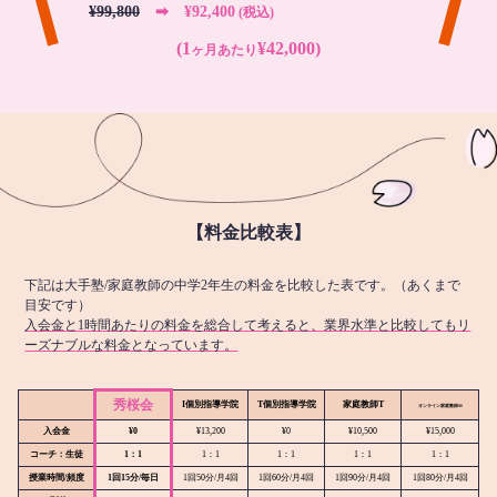
¥99,800
➡︎ ¥92,400
(税込)
(1
¥42,000)
ヶ月あたり
【料金比較表】
下記は大手塾/家庭教師の中学2年生の料金を比較した表です。（あくまで
目安です）
入会金と1時間あたりの料金を総合して考えると、業界水準と比較してもリ
ーズナブルな料金となっています。
秀桜会
I個別指導学院
T個別指導学院
家庭教師T
オンライン
家庭教師M
入会金
¥0
¥13,200
¥0
¥10,500
¥15,000
コーチ：生徒
1：1
1：1
1：1
1：1
1：1
授業時間/頻度
1回15分/毎日
1回50分/月4回
1回60分/月4回
1回90分/月4回
1回80分/月4回