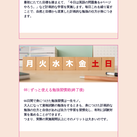
最初にたてた目標を踏まえて、「今日は英語の問題集を4ページ
やろう。」など計画的な学習を実施します。毎日これを繰り返す
ことで、自然と目標から逆算した計画的な勉強の仕方が身につき
ます。
08 | ずっと使える勉強習慣術(終了後)
66日間で身につけた勉強習慣は一生モノ。
大人になって資格試験の勉強をするときも、身につけた計画的な
勉強の仕方と自信があれば自力で学習を習慣化し、有利に試験対
策を進めることができます。
つまり、実際の実施期間以上にそのメリットは大きいのです。