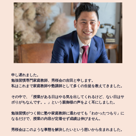
申し遅れました。
勉強習慣専門家庭教師、秀桜会の吉田と申します。
私はこれまで家庭教師や塾講師として多くの生徒を教えてきました。
その中で、「授業がある日はやる気を出してくれるけど、ない日はサ
ボりがちなんです。。」という親御様の声をよく耳にしました。
勉強習慣がつく前に塾や家庭教師に通わせても「わかったつもり」に
なるだけで、授業の内容が定着せず成績は伸びません。
秀桜会はこのような事態を解決したいという想いから生まれました。