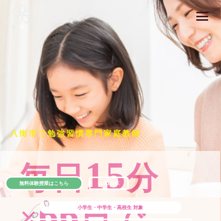
八街市で勉強習慣専門家庭教師
15
毎日
分
無料体験授業はこちら
公式LINE
66
×
日で
小学生・中学生・高校生
対象