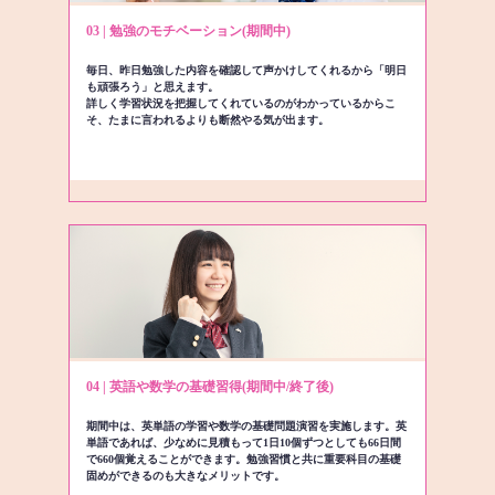
03 | 勉強のモチベーション(期間中)
毎日、昨日勉強した内容を確認して声かけしてくれるから「明日
も頑張ろう」と思えます。
詳しく学習状況を把握してくれているのがわかっているからこ
そ、たまに言われるよりも断然やる気が出ます。
04 | 英語や数学の基礎習得(期間中/終了後)
期間中は、英単語の学習や数学の基礎問題演習を実施します。英
単語であれば、少なめに見積もって1日10個ずつとしても66日間
で660個覚えることができます。勉強習慣と共に重要科目の基礎
固めができるのも大きなメリットです。