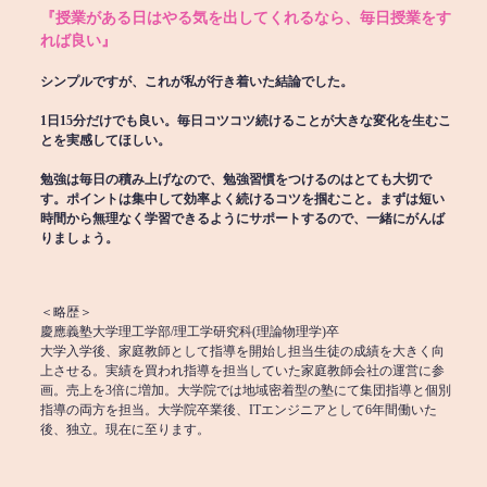
『授業がある日はやる気を出してくれるなら、毎日授業をす
れば良い』
シンプルですが、これが私が行き着いた結論でした。
1日15分だけでも良い。毎日コツコツ続けることが大きな変化を生むこ
とを実感してほしい。
勉強は毎日の積み上げなので、勉強習慣をつけるのはとても大切で
す。ポイントは集中して効率よく続けるコツを掴むこと。まずは短い
時間から無理なく学習できるようにサポートするので、一緒にがんば
りましょう。
＜略歴＞
慶應義塾大学理工学部/理工学研究科(理論物理学)卒
大学入学後、家庭教師として指導を開始し担当生徒の成績を大きく向
上させる。実績を買われ指導を担当していた家庭教師会社の運営に参
画。売上を3倍に増加。大学院では地域密着型の塾にて集団指導と個別
指導の両方を担当。大学院卒業後、ITエンジニアとして6年間働いた
後、独立。現在に至ります。