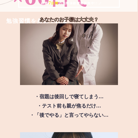
7
＼ 絶賛
日間
の無料体験授業実施中!! ／
あなたのお子様は
大丈夫？
勉強習慣を身につける
・宿題は後回しで寝てしまう…
・テスト前も親が焦るだけ…
・「後でやる」と言ってやらない…