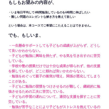
もしもお望みの内容が、
・いま毎日平均して4時間勉強しているのを6時間に伸ばしたい
・難しい問題のエレガントな解き方を教えて欲しい
という場合は、本コースでご希望にこたえることはできません。
でも、もしいま、
・一生懸命サポートしても子どもの成績が上がらず、どうし
て良いかわからない。
・子どもが勉強に興味を持たず、やる気を引き出すのに苦労
している。
・学校や塾の授業だけでは十分な成果が得られず、他の支援
を探しているが、どこに頼れば良いかわからない。
・勉強をめぐって親子の衝突が増え、関係が悪化してしまう
ことがある。
・子どもに勉強の習慣をつけさせるのが難しく、継続的に勉
強させるための工夫に苦労している。
・子どもの学習の遅れについて、適切な支援を探すことに苦
労している。
・勉強が苦手なことにより子どもがストレスを抱えているの