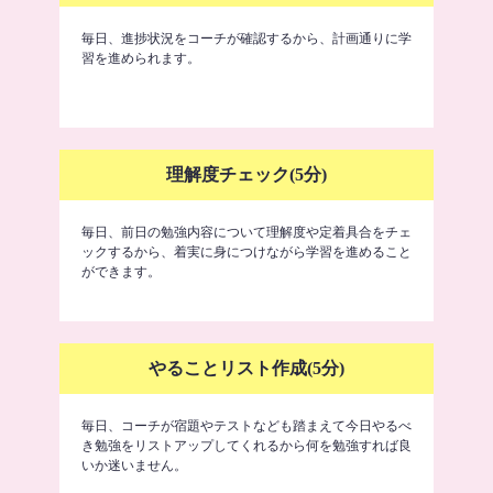
毎日、進捗状況をコーチが確認するから、計画通りに学
習を進められます。
理解度チェック(5分)
毎日、前日の勉強内容について理解度や定着具合をチェ
ックするから、着実に身につけながら学習を進めること
ができます。
やることリスト作成(5分)
毎日、コーチが宿題やテストなども踏まえて今日やるべ
き勉強をリストアップしてくれるから何を勉強すれば良
いか迷いません。