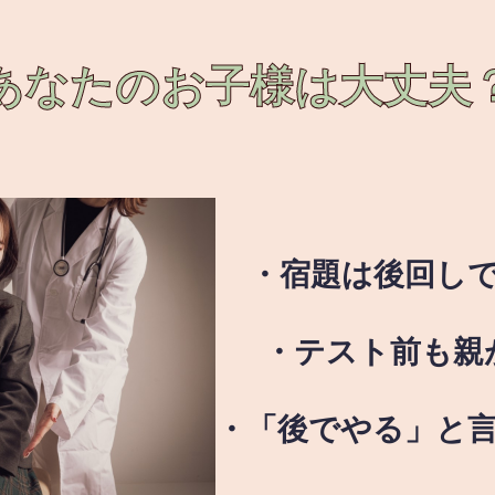
あなたのお子様は
大丈夫
・宿題は後回し
・テスト前も親
・「後でやる」と