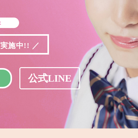
象
施中!! ／
公式LINE