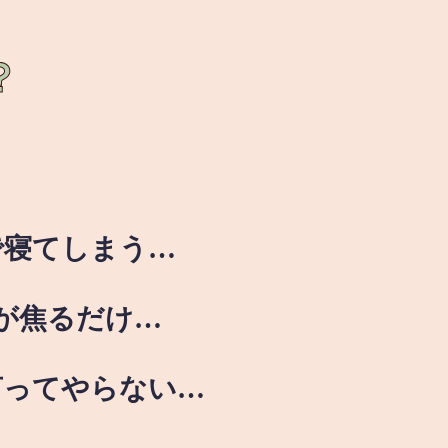
？
で寝てしまう…
が焦るだけ…
言ってやらない…