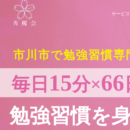
サービス
市川市で勉強習慣専
15
66
毎日
分×
勉強習慣を