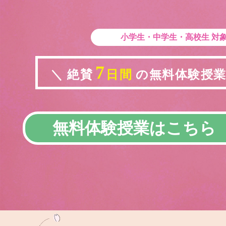
小学生・中学生・高校生
対
7
＼ 絶賛
日間
の無料体験授業実
無料体験授業はこちら