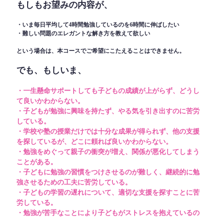
もしもお望みの内容が、
・いま毎日平均して4時間勉強しているのを6時間に伸ばしたい
・難しい問題のエレガントな解き方を教えて欲しい
という場合は、本コースでご希望にこたえることはできません。
でも、もしいま、
・一生懸命サポートしても子どもの成績が上がらず、どうし
て良いかわからない。
・子どもが勉強に興味を持たず、やる気を引き出すのに苦労
している。
・学校や塾の授業だけでは十分な成果が得られず、他の支援
を探しているが、どこに頼れば良いかわからない。
・勉強をめぐって親子の衝突が増え、関係が悪化してしまう
ことがある。
・子どもに勉強の習慣をつけさせるのが難しく、継続的に勉
強させるための工夫に苦労している。
・子どもの学習の遅れについて、適切な支援を探すことに苦
労している。
・勉強が苦手なことにより子どもがストレスを抱えているの