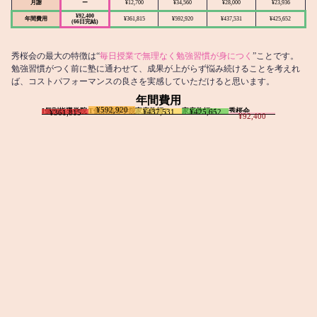
月謝
ー
¥12,700
¥34,560
¥28,000
¥23,936
¥92,400
年間費用
¥361,815
¥592,920
¥437,531
¥425,652
(66日完結)
秀桜会の最大の特徴は“
毎日授業で無理なく勉強習慣が身につく
”ことです。
勉強習慣がつく前に塾に通わせて、成果が上がらず悩み続けることを考えれ
ば、コストパフォーマンスの良さを実感していただけると思います。
年間費用
¥592,920
I個別指導学院
T個別指導学院
家庭教師T
家庭教師M
秀桜会
¥437,531
¥425,652
¥361,815
¥92,400