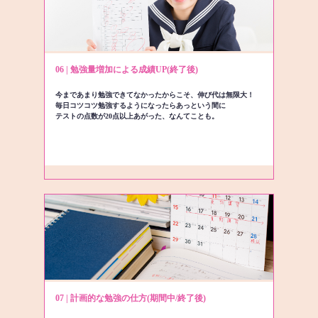
06 | 勉強量増加による成績UP(終了後)
今まであまり勉強できてなかったからこそ、伸び代は無限大！
毎日コツコツ勉強するようになったらあっという間に
テストの点数が20点以上あがった、なんてことも。
07 | 計画的な勉強の仕方(期間中/終了後)