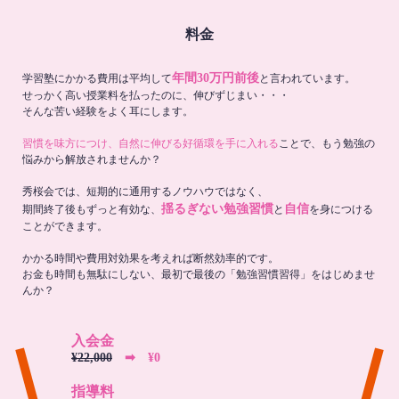
料金
年間30万円前後
学習塾にかかる費用は平均して
と言われています。
せっかく高い授業料を払ったのに、伸びずじまい・・・
そんな苦い経験をよく耳にします。
習慣を味方につけ、自然に伸びる好循環を手に入れる
ことで、もう勉強の
悩みから解放されませんか？
秀桜会では、短期的に通用するノウハウではなく、
揺るぎない勉強習慣
自信
期間終了後もずっと有効な、
と
を身につける
ことができます。
かかる時間や費用対効果を考えれば断然効率的です。
お金も時間も無駄にしない、最初で最後の「勉強習慣習得」をはじめませ
んか？
入会金
¥22,000
➡︎ ¥0
指導料