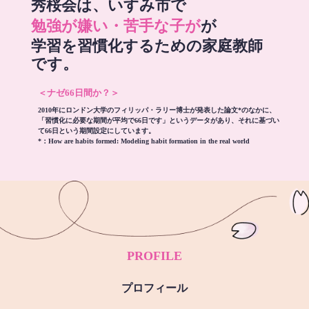
秀桜会は、いすみ市で
勉強が嫌い・苦手な子が
が
学習を習慣化するための家庭教師
です。
＜ナゼ66日間か？＞
2010年にロンドン大学のフィリッパ・ラリー博士が発表した論文*のなかに、
「習慣化に必要な期間が平均で66日です」というデータがあり、それに基づい
て66日という期間設定にしています。
*：
How are habits formed: Modeling habit formation in the real world
PROFILE
プロフィール