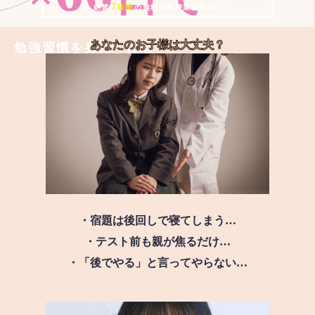
7
＼ 絶賛
日間
の無料体験授業実施中!! ／
あなたのお子様は
大丈夫？
勉強習慣を身につける
・宿題は後回しで寝てしまう…
・テスト前も親が焦るだけ…
・「後でやる」と言ってやらない…