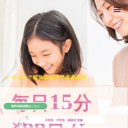
いすみ市で勉強習慣専門家庭教師
15
毎日
分
無料体験授業はこちら
公式LINE
66
×
日で
小学生・中学生・高校生
対象