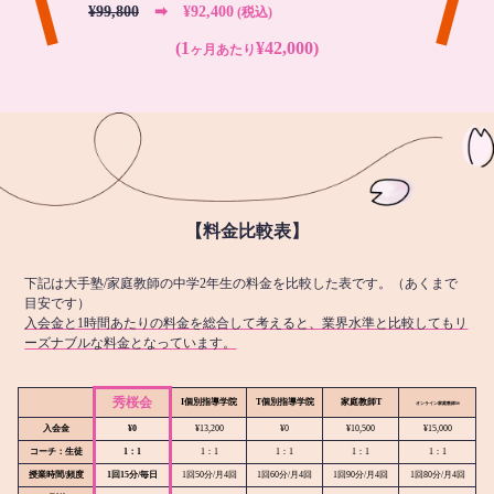
¥99,800
➡︎ ¥92,400
(税込)
(1
¥42,000)
ヶ月あたり
【料金比較表】
下記は大手塾/家庭教師の中学2年生の料金を比較した表です。（あくまで
目安です）
入会金と1時間あたりの料金を総合して考えると、業界水準と比較してもリ
ーズナブルな料金となっています。
秀桜会
I個別指導学院
T個別指導学院
家庭教師T
オンライン
家庭教師M
入会金
¥0
¥13,200
¥0
¥10,500
¥15,000
コーチ：生徒
1：1
1：1
1：1
1：1
1：1
授業時間/頻度
1回15分/毎日
1回50分/月4回
1回60分/月4回
1回90分/月4回
1回80分/月4回