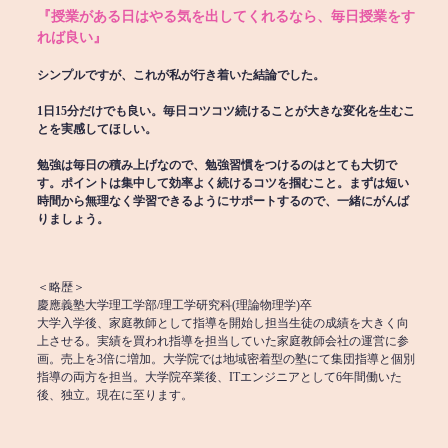
『授業がある日はやる気を出してくれるなら、毎日授業をす
れば良い』
シンプルですが、これが私が行き着いた結論でした。
1日15分だけでも良い。毎日コツコツ続けることが大きな変化を生むこ
とを実感してほしい。
勉強は毎日の積み上げなので、勉強習慣をつけるのはとても大切で
す。ポイントは集中して効率よく続けるコツを掴むこと。まずは短い
時間から無理なく学習できるようにサポートするので、一緒にがんば
りましょう。
＜略歴＞
慶應義塾大学理工学部/理工学研究科(理論物理学)卒
大学入学後、家庭教師として指導を開始し担当生徒の成績を大きく向
上させる。実績を買われ指導を担当していた家庭教師会社の運営に参
画。売上を3倍に増加。大学院では地域密着型の塾にて集団指導と個別
指導の両方を担当。大学院卒業後、ITエンジニアとして6年間働いた
後、独立。現在に至ります。