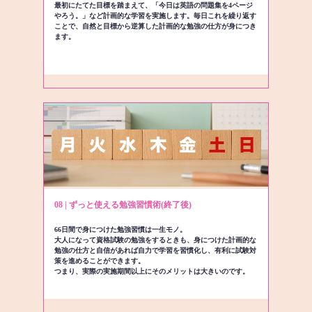
最初にたてた目標を踏まえて、「今日は英語の問題集を4ページ
やろう。」など計画的な学習を実施します。毎日これを繰り返す
ことで、自然と目標から逆算した計画的な勉強の仕方が身につき
ます。
08 | ずっと使える勉強習慣術(終了後)
66日間で身につけた勉強習慣は一生モノ。
大人になって資格試験の勉強をするときも、身につけた計画的な
勉強の仕方と自信があれば自力で学習を習慣化し、有利に試験対
策を進めることができます。
つまり、実際の実施期間以上にそのメリットは大きいのです。