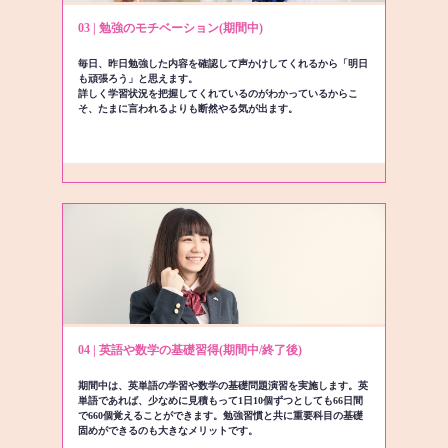
03 | 勉強のモチベーション(期間中)
毎日、昨日勉強した内容を確認して声かけしてくれるから「明日
も頑張ろう」と思えます。
詳しく学習状況を把握してくれているのがわかっているからこ
そ、たまに言われるよりも断然やる気が出ます。
04 | 英語や数学の基礎習得(期間中/終了後)
期間中は、英単語の学習や数学の基礎問題演習を実施します。英
単語であれば、少なめに見積もって1日10個ずつとしても66日間
で660個覚えることができます。勉強習慣と共に重要科目の基礎
固めができるのも大きなメリットです。