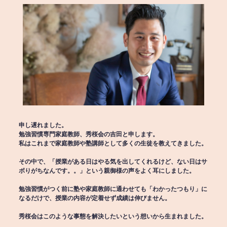
申し遅れました。
勉強習慣専門家庭教師、秀桜会の吉田と申します。
私はこれまで家庭教師や塾講師として多くの生徒を教えてきました。
その中で、「授業がある日はやる気を出してくれるけど、ない日はサ
ボりがちなんです。。」という親御様の声をよく耳にしました。
勉強習慣がつく前に塾や家庭教師に通わせても「わかったつもり」に
なるだけで、授業の内容が定着せず成績は伸びません。
秀桜会はこのような事態を解決したいという想いから生まれました。