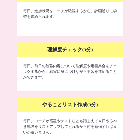
毎日、進捗状況をコーチが確認するから、計画通りに学
習を進められます。
理解度チェック(5分)
毎日、前日の勉強内容について理解度や定着具合をチェ
ックするから、着実に身につけながら学習を進めること
ができます。
やることリスト作成(5分)
毎日、コーチが宿題やテストなども踏まえて今日やるべ
き勉強をリストアップしてくれるから何を勉強すれば良
いか迷いません。