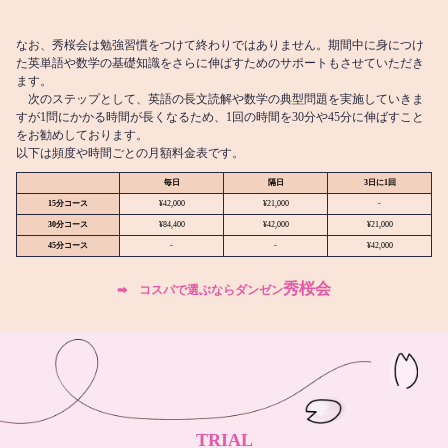
なお、秀桜会は勉強習慣をつけて終わりではありません。期間中に身につけ
た英単語や数学の基礎知識をさらに伸ばすためのサポートもさせていただき
ます。
次のステップとして、英語の長文読解や数学の典型問題を実施していきま
すが1問にかかる時間が長くなるため、1回の時間を30分や45分に伸ばすこと
をお勧めしております。
以下は頻度や時間ごとの月額料金表です。
毎日
隔日
3日に1回
15分コース
¥42,000
¥21,000
-
30分コース
¥84,400
¥42,000
¥21,000
45分コース
-
-
¥42,000
秀桜会
➡︎ コスパで選ぶならダンゼン
TRIAL