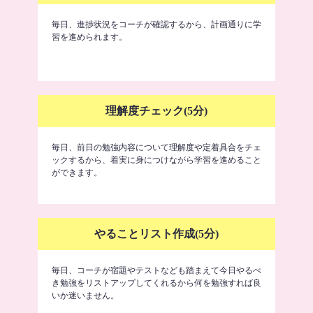
毎日、進捗状況をコーチが確認するから、計画通りに学
習を進められます。
理解度チェック(5分)
毎日、前日の勉強内容について理解度や定着具合をチェ
ックするから、着実に身につけながら学習を進めること
ができます。
やることリスト作成(5分)
毎日、コーチが宿題やテストなども踏まえて今日やるべ
き勉強をリストアップしてくれるから何を勉強すれば良
いか迷いません。