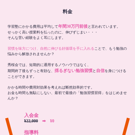
料金
年間30万円前後
学習塾にかかる費用は平均して
と言われています。
せっかく高い授業料を払ったのに、伸びずじまい・・・
そんな苦い経験をよく耳にします。
習慣を味方につけ、自然に伸びる好循環を手に入れる
ことで、もう勉強の
悩みから解放されませんか？
秀桜会では、短期的に通用するノウハウではなく、
揺るぎない勉強習慣
自信
期間終了後もずっと有効な、
と
を身につける
ことができます。
かかる時間や費用対効果を考えれば断然効率的です。
お金も時間も無駄にしない、最初で最後の「勉強習慣習得」をはじめませ
んか？
入会金
¥22,000
➡︎ ¥0
指導料