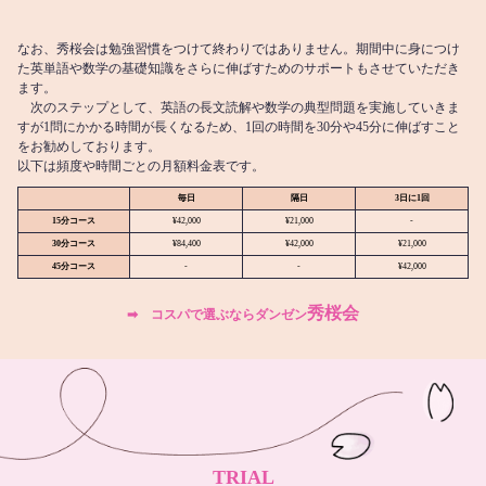
なお、秀桜会は勉強習慣をつけて終わりではありません。期間中に身につけ
た英単語や数学の基礎知識をさらに伸ばすためのサポートもさせていただき
ます。
次のステップとして、英語の長文読解や数学の典型問題を実施していきま
すが1問にかかる時間が長くなるため、1回の時間を30分や45分に伸ばすこと
をお勧めしております。
以下は頻度や時間ごとの月額料金表です。
毎日
隔日
3日に1回
15分コース
¥42,000
¥21,000
-
30分コース
¥84,400
¥42,000
¥21,000
45分コース
-
-
¥42,000
秀桜会
➡︎ コスパで選ぶならダンゼン
TRIAL