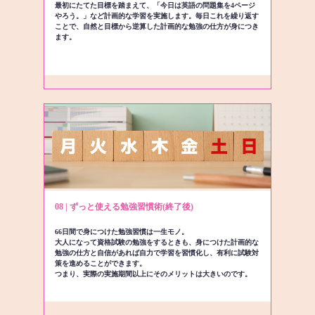
最初にたてた目標を踏まえて、「今日は英語の問題集を4ページ
やろう。」など計画的な学習を実施します。毎日これを繰り返す
ことで、自然と目標から逆算した計画的な勉強の仕方が身につき
ます。
08 | ずっと使える勉強習慣術(終了後)
66日間で身につけた勉強習慣は一生モノ。
大人になって資格試験の勉強をするときも、身につけた計画的な
勉強の仕方と自信があれば自力で学習を習慣化し、有利に試験対
策を進めることができます。
つまり、実際の実施期間以上にそのメリットは大きいのです。