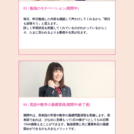
03 | 勉強のモチベーション(期間中)
毎日、昨日勉強した内容を確認して声かけしてくれるから「明日
も頑張ろう」と思えます。
詳しく学習状況を把握してくれているのがわかっているからこ
そ、たまに言われるよりも断然やる気が出ます。
04 | 英語や数学の基礎習得(期間中/終了後)
期間中は、英単語の学習や数学の基礎問題演習を実施します。英
単語であれば、少なめに見積もって1日10個ずつとしても66日間
で660個覚えることができます。勉強習慣と共に重要科目の基礎
固めができるのも大きなメリットです。