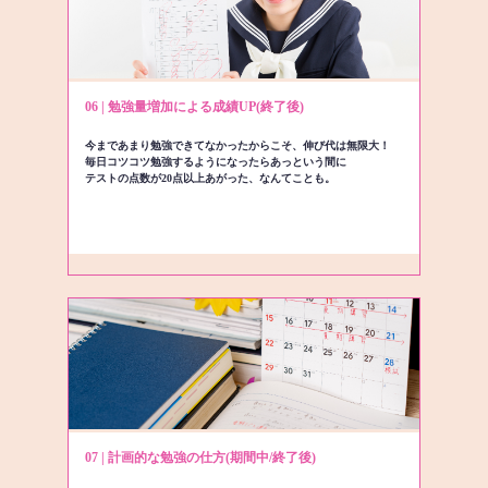
06 | 勉強量増加による成績UP(終了後)
今まであまり勉強できてなかったからこそ、伸び代は無限大！
毎日コツコツ勉強するようになったらあっという間に
テストの点数が20点以上あがった、なんてことも。
07 | 計画的な勉強の仕方(期間中/終了後)