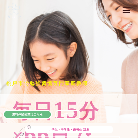
松戸市で勉強習慣専門家庭教師
15
毎日
分
無料体験授業はこちら
公式LINE
66
×
日で
小学生・中学生・高校生
対象