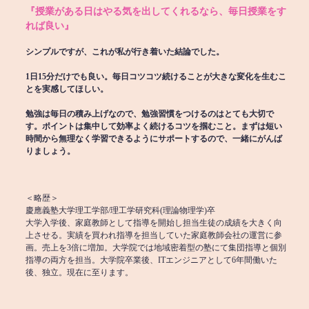
『授業がある日はやる気を出してくれるなら、毎日授業をす
れば良い』
シンプルですが、これが私が行き着いた結論でした。
1日15分だけでも良い。毎日コツコツ続けることが大きな変化を生むこ
とを実感してほしい。
勉強は毎日の積み上げなので、勉強習慣をつけるのはとても大切で
す。ポイントは集中して効率よく続けるコツを掴むこと。まずは短い
時間から無理なく学習できるようにサポートするので、一緒にがんば
りましょう。
＜略歴＞
慶應義塾大学理工学部/理工学研究科(理論物理学)卒
大学入学後、家庭教師として指導を開始し担当生徒の成績を大きく向
上させる。実績を買われ指導を担当していた家庭教師会社の運営に参
画。売上を3倍に増加。大学院では地域密着型の塾にて集団指導と個別
指導の両方を担当。大学院卒業後、ITエンジニアとして6年間働いた
後、独立。現在に至ります。