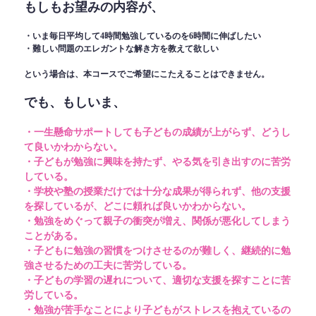
もしもお望みの内容が、
・いま毎日平均して4時間勉強しているのを6時間に伸ばしたい
・難しい問題のエレガントな解き方を教えて欲しい
という場合は、本コースでご希望にこたえることはできません。
でも、もしいま、
・一生懸命サポートしても子どもの成績が上がらず、どうし
て良いかわからない。
・子どもが勉強に興味を持たず、やる気を引き出すのに苦労
している。
・学校や塾の授業だけでは十分な成果が得られず、他の支援
を探しているが、どこに頼れば良いかわからない。
・勉強をめぐって親子の衝突が増え、関係が悪化してしまう
ことがある。
・子どもに勉強の習慣をつけさせるのが難しく、継続的に勉
強させるための工夫に苦労している。
・子どもの学習の遅れについて、適切な支援を探すことに苦
労している。
・勉強が苦手なことにより子どもがストレスを抱えているの