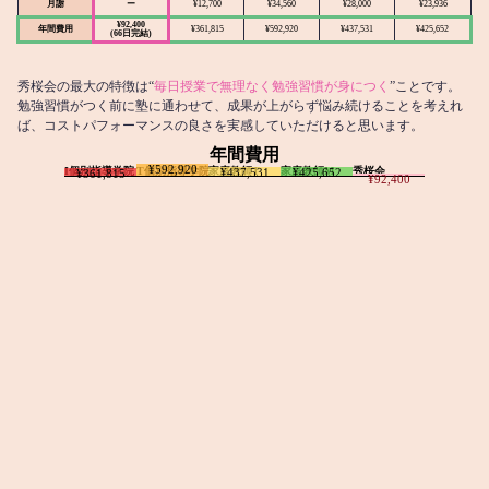
月謝
ー
¥12,700
¥34,560
¥28,000
¥23,936
¥92,400
年間費用
¥361,815
¥592,920
¥437,531
¥425,652
(66日完結)
秀桜会の最大の特徴は“
毎日授業で無理なく勉強習慣が身につく
”ことです。
勉強習慣がつく前に塾に通わせて、成果が上がらず悩み続けることを考えれ
ば、コストパフォーマンスの良さを実感していただけると思います。
年間費用
¥592,920
I個別指導学院
T個別指導学院
家庭教師T
家庭教師M
秀桜会
¥437,531
¥425,652
¥361,815
¥92,400