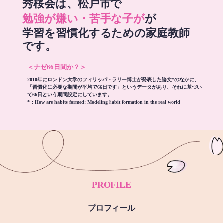
秀桜会は、松戸市で
勉強が嫌い・苦手な子が
が
学習を習慣化するための家庭教師
です。
＜ナゼ66日間か？＞
2010年にロンドン大学のフィリッパ・ラリー博士が発表した論文*のなかに、
「習慣化に必要な期間が平均で66日です」というデータがあり、それに基づい
て66日という期間設定にしています。
*：
How are habits formed: Modeling habit formation in the real world
PROFILE
プロフィール