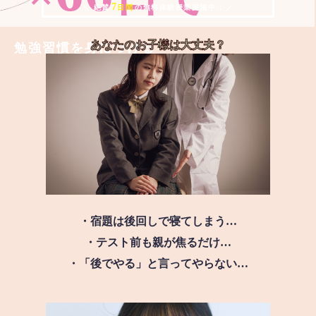
7
＼ 絶賛
日間
の無料体験授業実施中!! ／
あなたのお子様は
大丈夫？
勉強習慣を身につける
・宿題は後回しで寝てしまう…
・テスト前も親が焦るだけ…
・「後でやる」と言ってやらない…