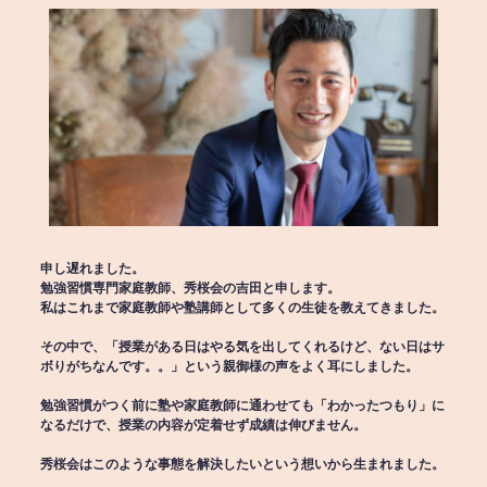
申し遅れました。
勉強習慣専門家庭教師、秀桜会の吉田と申します。
私はこれまで家庭教師や塾講師として多くの生徒を教えてきました。
その中で、「授業がある日はやる気を出してくれるけど、ない日はサ
ボりがちなんです。。」という親御様の声をよく耳にしました。
勉強習慣がつく前に塾や家庭教師に通わせても「わかったつもり」に
なるだけで、授業の内容が定着せず成績は伸びません。
秀桜会はこのような事態を解決したいという想いから生まれました。