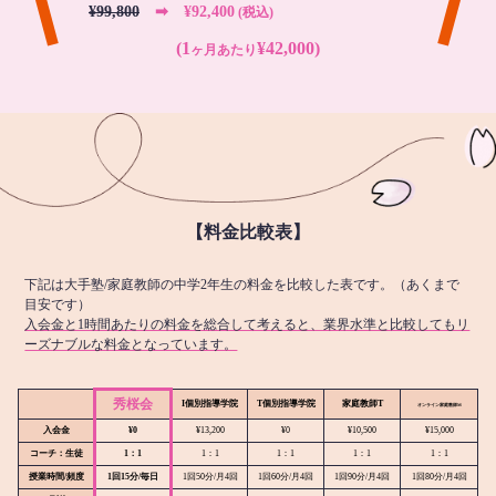
¥99,800
➡︎ ¥92,400
(税込)
(1
¥42,000)
ヶ月あたり
【料金比較表】
下記は大手塾/家庭教師の中学2年生の料金を比較した表です。（あくまで
目安です）
入会金と1時間あたりの料金を総合して考えると、業界水準と比較してもリ
ーズナブルな料金となっています。
秀桜会
I個別指導学院
T個別指導学院
家庭教師T
オンライン
家庭教師M
入会金
¥0
¥13,200
¥0
¥10,500
¥15,000
コーチ：生徒
1：1
1：1
1：1
1：1
1：1
授業時間/頻度
1回15分/毎日
1回50分/月4回
1回60分/月4回
1回90分/月4回
1回80分/月4回