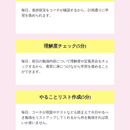
毎日、進捗状況をコーチが確認するから、計画通りに学
習を進められます。
理解度チェック(5分)
毎日、前日の勉強内容について理解度や定着具合をチェ
ックするから、着実に身につけながら学習を進めること
ができます。
やることリスト作成(5分)
毎日、コーチが宿題やテストなども踏まえて今日やるべ
き勉強をリストアップしてくれるから何を勉強すれば良
いか迷いません。