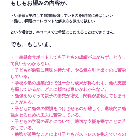
もしもお望みの内容が、
・いま毎日平均して4時間勉強しているのを6時間に伸ばしたい
・難しい問題のエレガントな解き方を教えて欲しい
という場合は、本コースでご希望にこたえることはできません。
でも、もしいま、
・一生懸命サポートしても子どもの成績が上がらず、どうし
て良いかわからない。
・子どもが勉強に興味を持たず、やる気を引き出すのに苦労
している。
・学校や塾の授業だけでは十分な成果が得られず、他の支援
を探しているが、どこに頼れば良いかわからない。
・勉強をめぐって親子の衝突が増え、関係が悪化してしまう
ことがある。
・子どもに勉強の習慣をつけさせるのが難しく、継続的に勉
強させるための工夫に苦労している。
・子どもの学習の遅れについて、適切な支援を探すことに苦
労している。
・勉強が苦手なことにより子どもがストレスを抱えているの