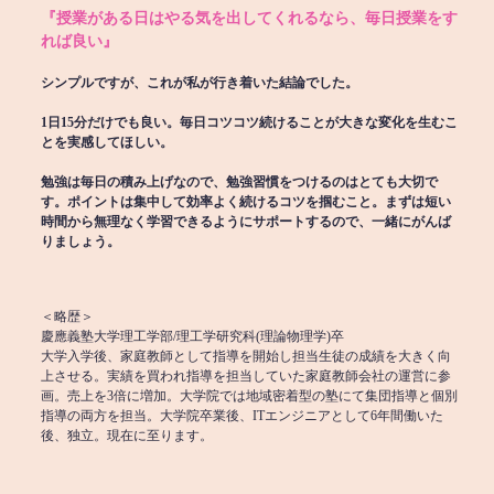
『授業がある日はやる気を出してくれるなら、毎日授業をす
れば良い』
シンプルですが、これが私が行き着いた結論でした。
1日15分だけでも良い。毎日コツコツ続けることが大きな変化を生むこ
とを実感してほしい。
勉強は毎日の積み上げなので、勉強習慣をつけるのはとても大切で
す。ポイントは集中して効率よく続けるコツを掴むこと。まずは短い
時間から無理なく学習できるようにサポートするので、一緒にがんば
りましょう。
＜略歴＞
慶應義塾大学理工学部/理工学研究科(理論物理学)卒
大学入学後、家庭教師として指導を開始し担当生徒の成績を大きく向
上させる。実績を買われ指導を担当していた家庭教師会社の運営に参
画。売上を3倍に増加。大学院では地域密着型の塾にて集団指導と個別
指導の両方を担当。大学院卒業後、ITエンジニアとして6年間働いた
後、独立。現在に至ります。