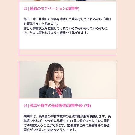
03 | 勉強のモチベーション(期間中)
毎日、昨日勉強した内容を確認して声かけしてくれるから「明日
も頑張ろう」と思えます。
詳しく学習状況を把握してくれているのがわかっているからこ
そ、たまに言われるよりも断然やる気が出ます。
04 | 英語や数学の基礎習得(期間中/終了後)
期間中は、英単語の学習や数学の基礎問題演習を実施します。英
単語であれば、少なめに見積もって1日10個ずつとしても66日間
で660個覚えることができます。勉強習慣と共に重要科目の基礎
固めができるのも大きなメリットです。