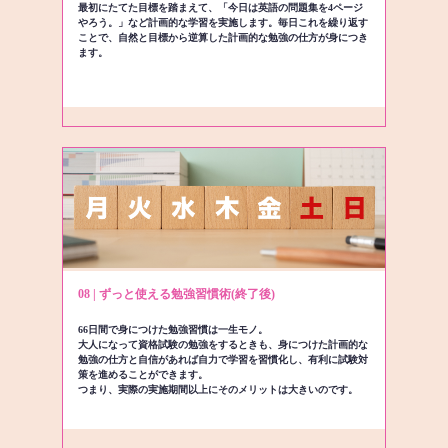
最初にたてた目標を踏まえて、「今日は英語の問題集を4ページ
やろう。」など計画的な学習を実施します。毎日これを繰り返す
ことで、自然と目標から逆算した計画的な勉強の仕方が身につき
ます。
08 | ずっと使える勉強習慣術(終了後)
66日間で身につけた勉強習慣は一生モノ。
大人になって資格試験の勉強をするときも、身につけた計画的な
勉強の仕方と自信があれば自力で学習を習慣化し、有利に試験対
策を進めることができます。
つまり、実際の実施期間以上にそのメリットは大きいのです。