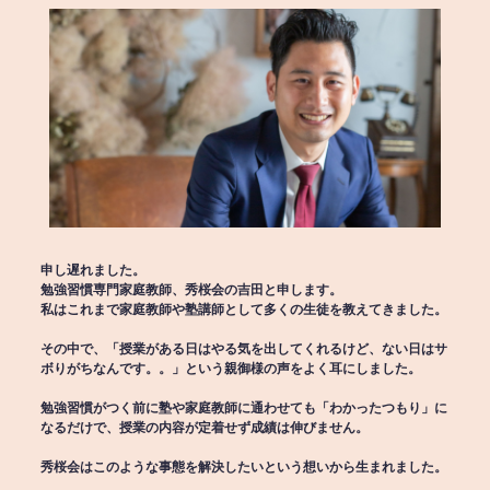
申し遅れました。
勉強習慣専門家庭教師、秀桜会の吉田と申します。
私はこれまで家庭教師や塾講師として多くの生徒を教えてきました。
その中で、「授業がある日はやる気を出してくれるけど、ない日はサ
ボりがちなんです。。」という親御様の声をよく耳にしました。
勉強習慣がつく前に塾や家庭教師に通わせても「わかったつもり」に
なるだけで、授業の内容が定着せず成績は伸びません。
秀桜会はこのような事態を解決したいという想いから生まれました。