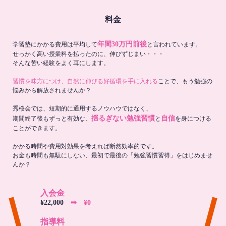
料金
年間30万円前後
学習塾にかかる費用は平均して
と言われています。
せっかく高い授業料を払ったのに、伸びずじまい・・・
そんな苦い経験をよく耳にします。
習慣を味方につけ、自然に伸びる好循環を手に入れる
ことで、もう勉強の
悩みから解放されませんか？
秀桜会では、短期的に通用するノウハウではなく、
揺るぎない勉強習慣
自信
期間終了後もずっと有効な、
と
を身につける
ことができます。
かかる時間や費用対効果を考えれば断然効率的です。
お金も時間も無駄にしない、最初で最後の「勉強習慣習得」をはじめませ
んか？
入会金
¥22,000
➡︎ ¥0
指導料