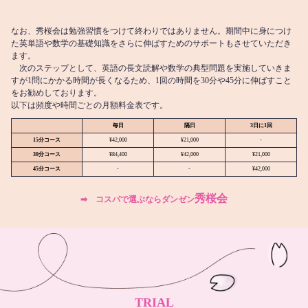
なお、秀桜会は勉強習慣をつけて終わりではありません。期間中に身につけ
た英単語や数学の基礎知識をさらに伸ばすためのサポートもさせていただき
ます。
次のステップとして、英語の長文読解や数学の典型問題を実施していきま
すが1問にかかる時間が長くなるため、1回の時間を30分や45分に伸ばすこと
をお勧めしております。
以下は頻度や時間ごとの月額料金表です。
毎日
隔日
3日に1回
15分コース
¥42,000
¥21,000
-
30分コース
¥84,400
¥42,000
¥21,000
45分コース
-
-
¥42,000
秀桜会
➡︎ コスパで選ぶならダンゼン
TRIAL