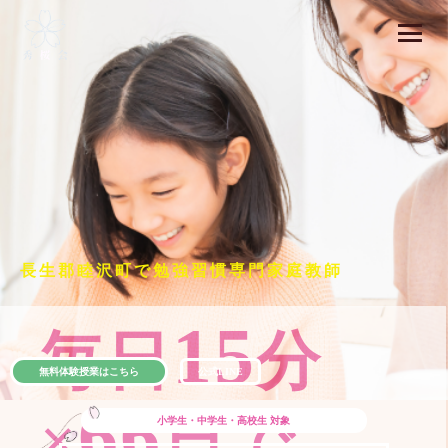
長生郡睦沢町で勉強習慣専門家庭教師
15
毎日
分
無料体験授業はこちら
公式LINE
66
×
日で
小学生・中学生・高校生
対象