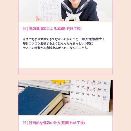
06 | 勉強量増加による成績UP(終了後)
今まであまり勉強できてなかったからこそ、伸び代は無限大！
毎日コツコツ勉強するようになったらあっという間に
テストの点数が20点以上あがった、なんてことも。
07 | 計画的な勉強の仕方(期間中/終了後)