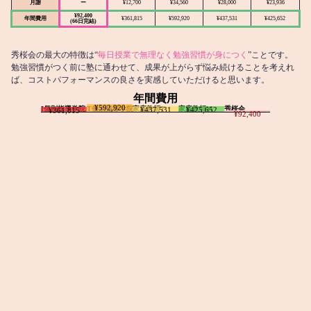
月謝
ー
¥12,700
¥34,560
¥28,000
¥23,936
¥92,400
年間費用
¥361,815
¥592,920
¥437,531
¥425,652
(66日完結)
秀桜会の最大の特徴は“
毎日授業で無理なく勉強習慣が身につく
”ことです。
勉強習慣がつく前に塾に通わせて、成果が上がらず悩み続けることを考えれ
ば、コストパフォーマンスの良さを実感していただけると思います。
年間費用
¥592,920
I個別指導学院
T個別指導学院
家庭教師T
家庭教師M
秀桜会
¥437,531
¥425,652
¥361,815
¥92,400