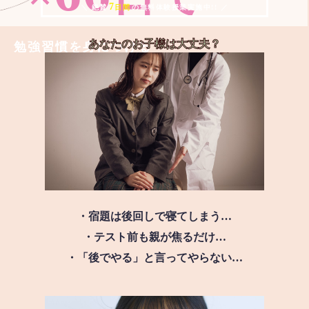
7
＼ 絶賛
日間
の無料体験授業実施中!! ／
あなたのお子様は
大丈夫？
勉強習慣を身につける
・宿題は後回しで寝てしまう…
・テスト前も親が焦るだけ…
・「後でやる」と言ってやらない…