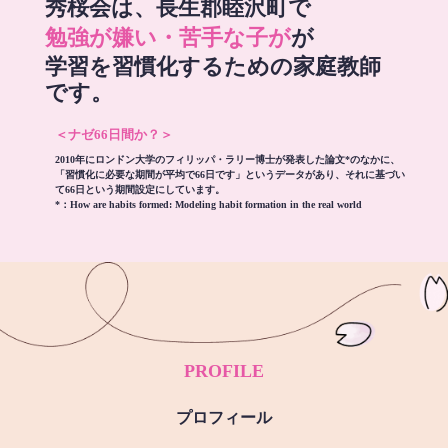
秀桜会は、長生郡睦沢町で
勉強が嫌い・苦手な子が
が
学習を習慣化するための家庭教師
です。
＜ナゼ66日間か？＞
2010年にロンドン大学のフィリッパ・ラリー博士が発表した論文*のなかに、
「習慣化に必要な期間が平均で66日です」というデータがあり、それに基づい
て66日という期間設定にしています。
*：
How are habits formed: Modeling habit formation in the real world
PROFILE
プロフィール