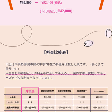
¥99,800
➡︎ ¥92,400
(税込)
(1
¥42,000)
ヶ月あたり
【料金比較表】
下記は大手塾/家庭教師の中学2年生の料金を比較した表です。（あくまで
目安です）
入会金と1時間あたりの料金を総合して考えると、業界水準と比較してもリ
ーズナブルな料金となっています。
秀桜会
I個別指導学院
T個別指導学院
家庭教師T
オンライン
家庭教師M
入会金
¥0
¥13,200
¥0
¥10,500
¥15,000
コーチ：生徒
1：1
1：1
1：1
1：1
1：1
授業時間/頻度
1回15分/毎日
1回50分/月4回
1回60分/月4回
1回90分/月4回
1回80分/月4回