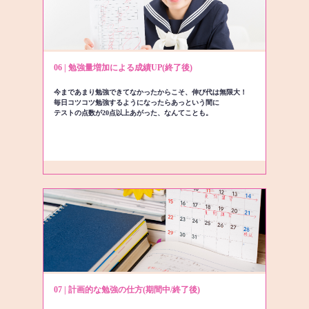
06 | 勉強量増加による成績UP(終了後)
今まであまり勉強できてなかったからこそ、伸び代は無限大！
毎日コツコツ勉強するようになったらあっという間に
テストの点数が20点以上あがった、なんてことも。
07 | 計画的な勉強の仕方(期間中/終了後)