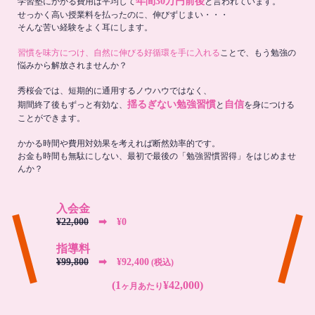
年間30万円前後
学習塾にかかる費用は平均して
と言われています。
せっかく高い授業料を払ったのに、伸びずじまい・・・
そんな苦い経験をよく耳にします。
習慣を味方につけ、自然に伸びる好循環を手に入れる
ことで、もう勉強の
悩みから解放されませんか？
秀桜会では、短期的に通用するノウハウではなく、
揺るぎない勉強習慣
自信
期間終了後もずっと有効な、
と
を身につける
ことができます。
かかる時間や費用対効果を考えれば断然効率的です。
お金も時間も無駄にしない、最初で最後の「勉強習慣習得」をはじめませ
んか？
入会金
¥22,000
➡︎ ¥0
指導料
¥99,800
➡︎ ¥92,400
(税込)
(1
¥42,000)
ヶ月あたり