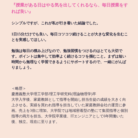
『授業がある日はやる気を出してくれるなら、毎日授業をす
れば良い』
シンプルですが、これが私が行き着いた結論でした。
1日15分だけでも良い。毎日コツコツ続けることが大きな変化を生むこ
とを実感してほしい。
勉強は毎日の積み上げなので、勉強習慣をつけるのはとても大切で
す。ポイントは集中して効率よく続けるコツを掴むこと。まずは短い
時間から無理なく学習できるようにサポートするので、一緒にがんば
りましょう。
＜略歴＞
慶應義塾大学理工学部/理工学研究科(理論物理学)卒
大学入学後、家庭教師として指導を開始し担当生徒の成績を大きく向
上させる。実績を買われ指導を担当していた家庭教師会社の運営に参
画。売上を3倍に増加。大学院では地域密着型の塾にて集団指導と個別
指導の両方を担当。大学院卒業後、ITエンジニアとして6年間働いた
後、独立。現在に至ります。