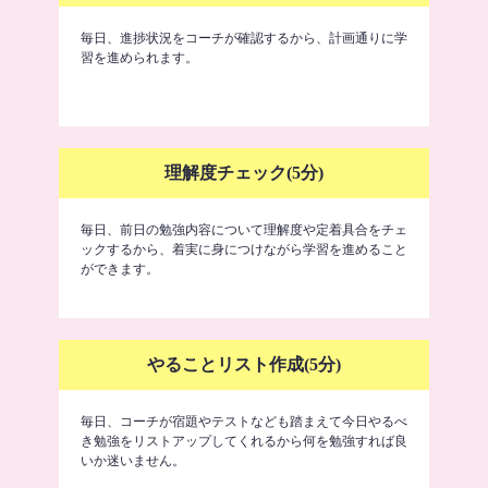
毎日、進捗状況をコーチが確認するから、計画通りに学
習を進められます。
理解度チェック(5分)
毎日、前日の勉強内容について理解度や定着具合をチェ
ックするから、着実に身につけながら学習を進めること
ができます。
やることリスト作成(5分)
毎日、コーチが宿題やテストなども踏まえて今日やるべ
き勉強をリストアップしてくれるから何を勉強すれば良
いか迷いません。