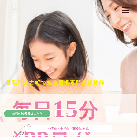
香取郡多古町で勉強習慣専門家庭教師
15
毎日
分
無料体験授業はこちら
公式LINE
66
×
日で
小学生・中学生・高校生
対象