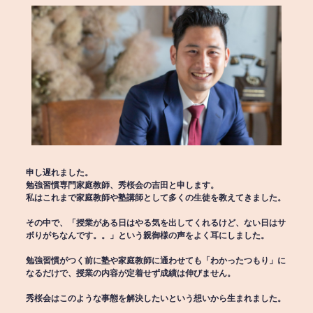
申し遅れました。
勉強習慣専門家庭教師、秀桜会の吉田と申します。
私はこれまで家庭教師や塾講師として多くの生徒を教えてきました。
その中で、「授業がある日はやる気を出してくれるけど、ない日はサ
ボりがちなんです。。」という親御様の声をよく耳にしました。
勉強習慣がつく前に塾や家庭教師に通わせても「わかったつもり」に
なるだけで、授業の内容が定着せず成績は伸びません。
秀桜会はこのような事態を解決したいという想いから生まれました。