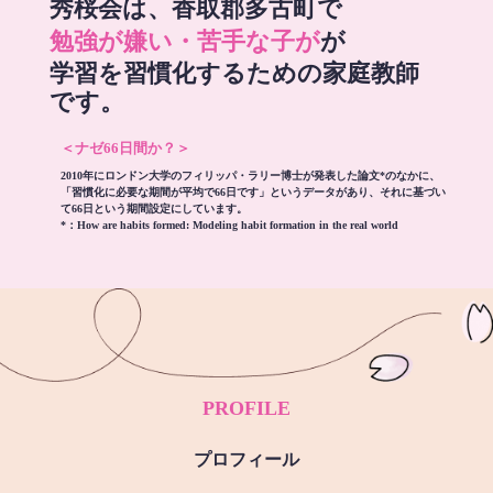
秀桜会は、香取郡多古町で
勉強が嫌い・苦手な子が
が
学習を習慣化するための家庭教師
です。
＜ナゼ66日間か？＞
2010年にロンドン大学のフィリッパ・ラリー博士が発表した論文*のなかに、
「習慣化に必要な期間が平均で66日です」というデータがあり、それに基づい
て66日という期間設定にしています。
*：
How are habits formed: Modeling habit formation in the real world
PROFILE
プロフィール