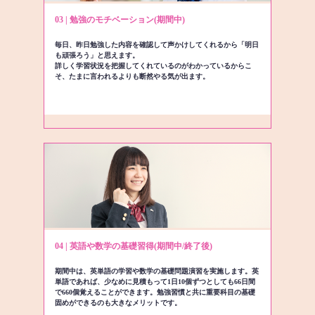
03 | 勉強のモチベーション(期間中)
毎日、昨日勉強した内容を確認して声かけしてくれるから「明日
も頑張ろう」と思えます。
詳しく学習状況を把握してくれているのがわかっているからこ
そ、たまに言われるよりも断然やる気が出ます。
04 | 英語や数学の基礎習得(期間中/終了後)
期間中は、英単語の学習や数学の基礎問題演習を実施します。英
単語であれば、少なめに見積もって1日10個ずつとしても66日間
で660個覚えることができます。勉強習慣と共に重要科目の基礎
固めができるのも大きなメリットです。