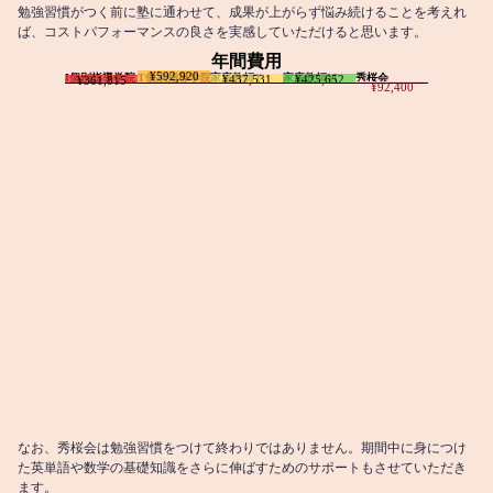
勉強習慣がつく前に塾に通わせて、成果が上がらず悩み続けることを考えれ
ば、コストパフォーマンスの良さを実感していただけると思います。
年間費用
¥592,920
I個別指導学院
T個別指導学院
家庭教師T
家庭教師M
秀桜会
¥437,531
¥425,652
¥361,815
¥92,400
なお、秀桜会は勉強習慣をつけて終わりではありません。期間中に身につけ
た英単語や数学の基礎知識をさらに伸ばすためのサポートもさせていただき
ます。