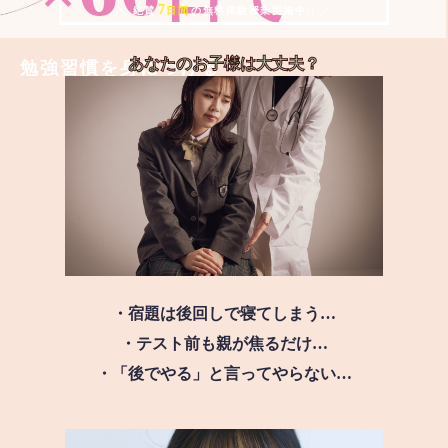
7
＼ 絶賛
日間
の無料体験授業実施中!! ／
あなたのお子様は
大丈夫？
勉強習慣を身につける
・宿題は後回しで寝てしまう…
・テスト前も親が焦るだけ…
・「後でやる」と言ってやらない…