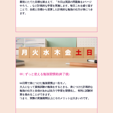
最初にたてた目標を踏まえて、「今日は英語の問題集を4ページ
やろう。」など計画的な学習を実施します。毎日これを繰り返す
ことで、自然と目標から逆算した計画的な勉強の仕方が身につき
ます。
08 | ずっと使える勉強習慣術(終了後)
66日間で身につけた勉強習慣は一生モノ。
大人になって資格試験の勉強をするときも、身につけた計画的な
勉強の仕方と自信があれば自力で学習を習慣化し、有利に試験対
策を進めることができます。
つまり、実際の実施期間以上にそのメリットは大きいのです。