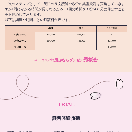
次のステップとして、英語の長文読解や数学の典型問題を実施していきま
すが1問にかかる時間が長くなるため、1回の時間を30分や45分に伸ばすこと
をお勧めしております。
以下は頻度や時間ごとの月額料金表です。
毎日
隔日
3日に1回
15分コース
¥42,000
¥21,000
-
30分コース
¥84,400
¥42,000
¥21,000
45分コース
-
-
¥42,000
秀桜会
➡︎ コスパで選ぶならダンゼン
TRIAL
無料体験授業