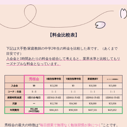
【料金比較表】
下記は大手塾/家庭教師の中学2年生の料金を比較した表です。（あくまで
目安です）
入会金と1時間あたりの料金を総合して考えると、業界水準と比較してもリ
ーズナブルな料金となっています。
秀桜会
I個別指導学院
T個別指導学院
家庭教師T
オンライン
家庭教師M
入会金
¥0
¥13,200
¥0
¥10,500
¥15,000
コーチ：生徒
1：1
1：1
1：1
1：1
1：1
授業時間/頻度
1回15分/毎日
1回50分/月4回
1回60分/月4回
1回90分/月4回
1回80分/月4回
月謝
ー
¥12,700
¥34,560
¥28,000
¥23,936
¥92,400
年間費用
¥361,815
¥592,920
¥437,531
¥425,652
(66日完結)
秀桜会の最大の特徴は“
毎日授業で無理なく勉強習慣が身につく
”ことです。