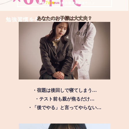
7
＼ 絶賛
日間
の無料体験授業実施中!! ／
あなたのお子様は
大丈夫？
勉強習慣を身につける
・宿題は後回しで寝てしまう…
・テスト前も親が焦るだけ…
・「後でやる」と言ってやらない…