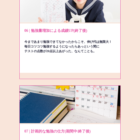
06 | 勉強量増加による成績UP(終了後)
今まであまり勉強できてなかったからこそ、伸び代は無限大！
毎日コツコツ勉強するようになったらあっという間に
テストの点数が20点以上あがった、なんてことも。
07 | 計画的な勉強の仕方(期間中/終了後)