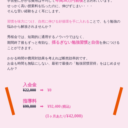
年間30万円前後
学習塾にかかる費用は平均して
と言われています。
せっかく高い授業料を払ったのに、伸びずじまい・・・
そんな苦い経験をよく耳にします。
習慣を味方につけ、自然に伸びる好循環を手に入れる
ことで、もう勉強の
悩みから解放されませんか？
秀桜会では、短期的に通用するノウハウではなく、
揺るぎない勉強習慣
自信
期間終了後もずっと有効な、
と
を身につける
ことができます。
かかる時間や費用対効果を考えれば断然効率的です。
お金も時間も無駄にしない、最初で最後の「勉強習慣習得」をはじめませ
んか？
入会金
¥22,000
➡︎ ¥0
指導料
¥99,800
➡︎ ¥92,400
(税込)
(1
¥42,000)
ヶ月あたり