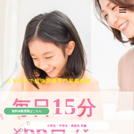
八千代市で勉強習慣専門家庭教師
15
毎日
分
無料体験授業はこちら
公式LINE
66
×
日で
小学生・中学生・高校生
対象