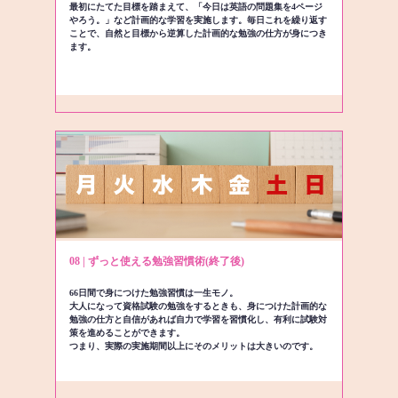
最初にたてた目標を踏まえて、「今日は英語の問題集を4ページ
やろう。」など計画的な学習を実施します。毎日これを繰り返す
ことで、自然と目標から逆算した計画的な勉強の仕方が身につき
ます。
08 | ずっと使える勉強習慣術(終了後)
66日間で身につけた勉強習慣は一生モノ。
大人になって資格試験の勉強をするときも、身につけた計画的な
勉強の仕方と自信があれば自力で学習を習慣化し、有利に試験対
策を進めることができます。
つまり、実際の実施期間以上にそのメリットは大きいのです。