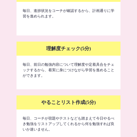
毎日、進捗状況をコーチが確認するから、計画通りに学
習を進められます。
理解度チェック(5分)
毎日、前日の勉強内容について理解度や定着具合をチェ
ックするから、着実に身につけながら学習を進めること
ができます。
やることリスト作成(5分)
毎日、コーチが宿題やテストなども踏まえて今日やるべ
き勉強をリストアップしてくれるから何を勉強すれば良
いか迷いません。