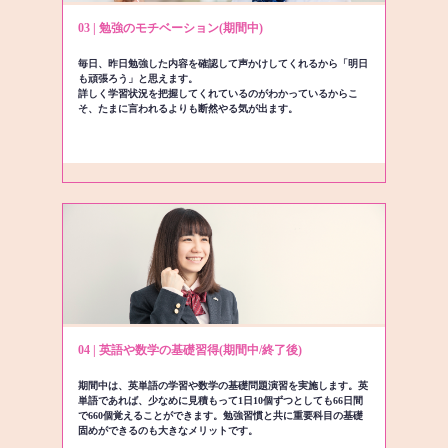
03 | 勉強のモチベーション(期間中)
毎日、昨日勉強した内容を確認して声かけしてくれるから「明日
も頑張ろう」と思えます。
詳しく学習状況を把握してくれているのがわかっているからこ
そ、たまに言われるよりも断然やる気が出ます。
04 | 英語や数学の基礎習得(期間中/終了後)
期間中は、英単語の学習や数学の基礎問題演習を実施します。英
単語であれば、少なめに見積もって1日10個ずつとしても66日間
で660個覚えることができます。勉強習慣と共に重要科目の基礎
固めができるのも大きなメリットです。