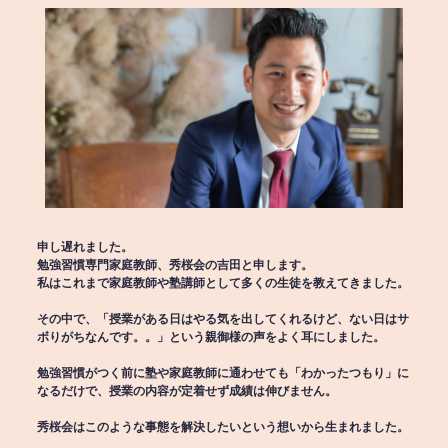
申し遅れました。
勉強習慣専門家庭教師、秀桜会の吉田と申します。
私はこれまで家庭教師や塾講師として多くの生徒を教えてきました。
その中で、「授業がある日はやる気を出してくれるけど、ない日はサ
ボりがちなんです。。」という親御様の声をよく耳にしました。
勉強習慣がつく前に塾や家庭教師に通わせても「わかったつもり」に
なるだけで、授業の内容が定着せず成績は伸びません。
秀桜会はこのような事態を解決したいという想いから生まれました。