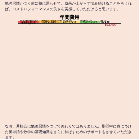
勉強習慣がつく前に塾に通わせて、成果が上がらず悩み続けることを考えれ
ば、コストパフォーマンスの良さを実感していただけると思います。
年間費用
¥592,920
I個別指導学院
T個別指導学院
家庭教師T
家庭教師M
秀桜会
¥437,531
¥425,652
¥361,815
¥92,400
なお、秀桜会は勉強習慣をつけて終わりではありません。期間中に身につけ
た英単語や数学の基礎知識をさらに伸ばすためのサポートもさせていただき
ます。