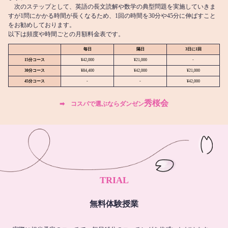
次のステップとして、英語の長文読解や数学の典型問題を実施していきま
すが1問にかかる時間が長くなるため、1回の時間を30分や45分に伸ばすこと
をお勧めしております。
以下は頻度や時間ごとの月額料金表です。
毎日
隔日
3日に1回
15分コース
¥42,000
¥21,000
-
30分コース
¥84,400
¥42,000
¥21,000
45分コース
-
-
¥42,000
秀桜会
➡︎ コスパで選ぶならダンゼン
TRIAL
無料体験授業