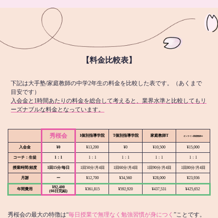
【料金比較表】
下記は大手塾/家庭教師の中学2年生の料金を比較した表です。（あくまで
目安です）
入会金と1時間あたりの料金を総合して考えると、業界水準と比較してもリ
ーズナブルな料金となっています。
秀桜会
I個別指導学院
T個別指導学院
家庭教師T
オンライン
家庭教師M
入会金
¥0
¥13,200
¥0
¥10,500
¥15,000
コーチ：生徒
1：1
1：1
1：1
1：1
1：1
授業時間/頻度
1回15分/毎日
1回50分/月4回
1回60分/月4回
1回90分/月4回
1回80分/月4回
月謝
ー
¥12,700
¥34,560
¥28,000
¥23,936
¥92,400
年間費用
¥361,815
¥592,920
¥437,531
¥425,652
(66日完結)
秀桜会の最大の特徴は“
毎日授業で無理なく勉強習慣が身につく
”ことです。