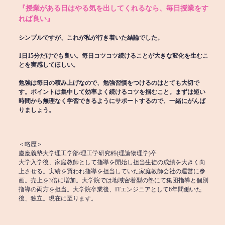
『授業がある日はやる気を出してくれるなら、毎日授業をす
れば良い』
シンプルですが、これが私が行き着いた結論でした。
1日15分だけでも良い。毎日コツコツ続けることが大きな変化を生むこ
とを実感してほしい。
勉強は毎日の積み上げなので、勉強習慣をつけるのはとても大切で
す。ポイントは集中して効率よく続けるコツを掴むこと。まずは短い
時間から無理なく学習できるようにサポートするので、一緒にがんば
りましょう。
＜略歴＞
慶應義塾大学理工学部/理工学研究科(理論物理学)卒
大学入学後、家庭教師として指導を開始し担当生徒の成績を大きく向
上させる。実績を買われ指導を担当していた家庭教師会社の運営に参
画。売上を3倍に増加。大学院では地域密着型の塾にて集団指導と個別
指導の両方を担当。大学院卒業後、ITエンジニアとして6年間働いた
後、独立。現在に至ります。