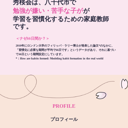
秀桜会は、八千代市で
勉強が嫌い・苦手な子が
が
学習を習慣化するための家庭教師
です。
＜ナゼ66日間か？＞
2010年にロンドン大学のフィリッパ・ラリー博士が発表した論文*のなかに、
「習慣化に必要な期間が平均で66日です」というデータがあり、それに基づい
て66日という期間設定にしています。
*：
How are habits formed: Modeling habit formation in the real world
PROFILE
プロフィール