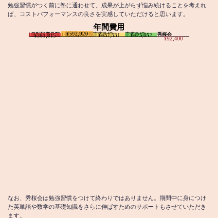
勉強習慣がつく前に塾に通わせて、成果が上がらず悩み続けることを考えれ
ば、コストパフォーマンスの良さを実感していただけると思います。
年間費用
¥592,920
I個別指導学院
T個別指導学院
家庭教師T
家庭教師M
秀桜会
¥437,531
¥425,652
¥361,815
¥92,400
なお、秀桜会は勉強習慣をつけて終わりではありません。期間中に身につけ
た英単語や数学の基礎知識をさらに伸ばすためのサポートもさせていただき
ます。