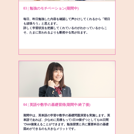
03 | 勉強のモチベーション(期間中)
毎日、昨日勉強した内容を確認して声かけしてくれるから「明日
も頑張ろう」と思えます。
詳しく学習状況を把握してくれているのがわかっているからこ
そ、たまに言われるよりも断然やる気が出ます。
04 | 英語や数学の基礎習得(期間中/終了後)
期間中は、英単語の学習や数学の基礎問題演習を実施します。英
単語であれば、少なめに見積もって1日10個ずつとしても66日間
で660個覚えることができます。勉強習慣と共に重要科目の基礎
固めができるのも大きなメリットです。