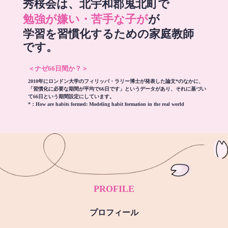
秀桜会は、北宇和郡鬼北町で
勉強が嫌い・苦手な子が
が
学習を習慣化するための家庭教師
です。
＜ナゼ66日間か？＞
2010年にロンドン大学のフィリッパ・ラリー博士が発表した論文*のなかに、
「習慣化に必要な期間が平均で66日です」というデータがあり、それに基づい
て66日という期間設定にしています。
*：
How are habits formed: Modeling habit formation in the real world
PROFILE
プロフィール