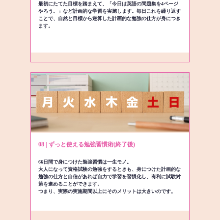
最初にたてた目標を踏まえて、「今日は英語の問題集を4ページ
やろう。」など計画的な学習を実施します。毎日これを繰り返す
ことで、自然と目標から逆算した計画的な勉強の仕方が身につき
ます。
08 | ずっと使える勉強習慣術(終了後)
66日間で身につけた勉強習慣は一生モノ。
大人になって資格試験の勉強をするときも、身につけた計画的な
勉強の仕方と自信があれば自力で学習を習慣化し、有利に試験対
策を進めることができます。
つまり、実際の実施期間以上にそのメリットは大きいのです。