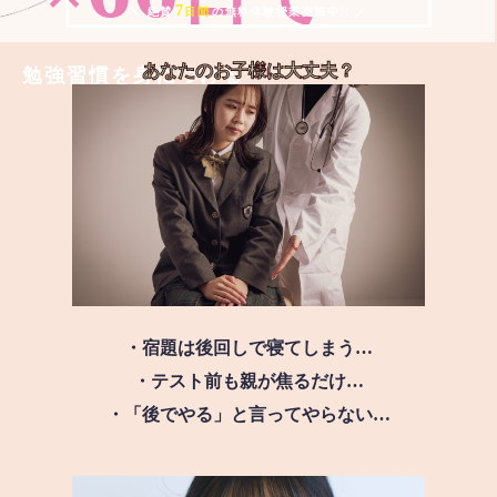
7
＼ 絶賛
日間
の無料体験授業実施中!! ／
あなたのお子様は
大丈夫？
勉強習慣を身につける
・宿題は後回しで寝てしまう…
・テスト前も親が焦るだけ…
・「後でやる」と言ってやらない…