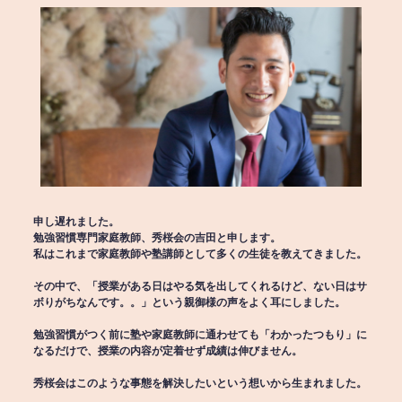
申し遅れました。
勉強習慣専門家庭教師、秀桜会の吉田と申します。
私はこれまで家庭教師や塾講師として多くの生徒を教えてきました。
その中で、「授業がある日はやる気を出してくれるけど、ない日はサ
ボりがちなんです。。」という親御様の声をよく耳にしました。
勉強習慣がつく前に塾や家庭教師に通わせても「わかったつもり」に
なるだけで、授業の内容が定着せず成績は伸びません。
秀桜会はこのような事態を解決したいという想いから生まれました。