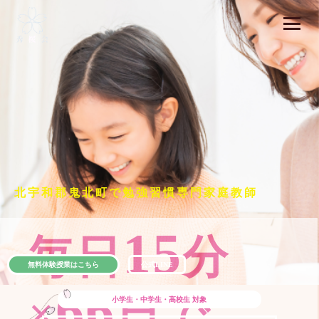
北宇和郡鬼北町で勉強習慣専門家庭教師
15
毎日
分
無料体験授業はこちら
公式LINE
66
×
日で
小学生・中学生・高校生
対象