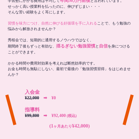
年間30万円前後
学習塾にかかる費用は平均して
と言われています。
せっかく高い授業料を払ったのに、伸びずじまい・・・
そんな苦い経験をよく耳にします。
習慣を味方につけ、自然に伸びる好循環を手に入れる
ことで、もう勉強の
悩みから解放されませんか？
秀桜会では、短期的に通用するノウハウではなく、
揺るぎない勉強習慣
自信
期間終了後もずっと有効な、
と
を身につける
ことができます。
かかる時間や費用対効果を考えれば断然効率的です。
お金も時間も無駄にしない、最初で最後の「勉強習慣習得」をはじめませ
んか？
入会金
¥22,000
➡︎ ¥0
指導料
¥99,800
➡︎ ¥92,400
(税込)
(1
¥42,000)
ヶ月あたり