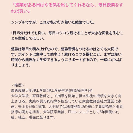
『授業がある日はやる気を出してくれるなら、毎日授業をす
れば良い』
シンプルですが、これが私が行き着いた結論でした。
1日15分だけでも良い。毎日コツコツ続けることが大きな変化を生むこ
とを実感してほしい。
勉強は毎日の積み上げなので、勉強習慣をつけるのはとても大切で
す。ポイントは集中して効率よく続けるコツを掴むこと。まずは短い
時間から無理なく学習できるようにサポートするので、一緒にがんば
りましょう。
＜略歴＞
慶應義塾大学理工学部/理工学研究科(理論物理学)卒
大学入学後、家庭教師として指導を開始し担当生徒の成績を大きく向
上させる。実績を買われ指導を担当していた家庭教師会社の運営に参
画。売上を3倍に増加。大学院では地域密着型の塾にて集団指導と個別
指導の両方を担当。大学院卒業後、ITエンジニアとして6年間働いた
後、独立。現在に至ります。