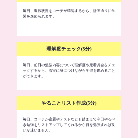
毎日、進捗状況をコーチが確認するから、計画通りに学
習を進められます。
理解度チェック(5分)
毎日、前日の勉強内容について理解度や定着具合をチェ
ックするから、着実に身につけながら学習を進めること
ができます。
やることリスト作成(5分)
毎日、コーチが宿題やテストなども踏まえて今日やるべ
き勉強をリストアップしてくれるから何を勉強すれば良
いか迷いません。