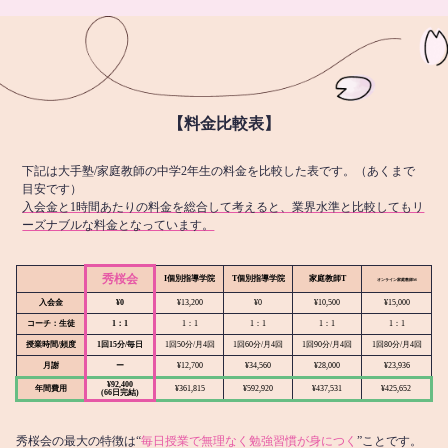
【料金比較表】
下記は大手塾/家庭教師の中学2年生の料金を比較した表です。（あくまで
目安です）
入会金と1時間あたりの料金を総合して考えると、業界水準と比較してもリ
ーズナブルな料金となっています。
秀桜会
I個別指導学院
T個別指導学院
家庭教師T
オンライン
家庭教師M
入会金
¥0
¥13,200
¥0
¥10,500
¥15,000
コーチ：生徒
1：1
1：1
1：1
1：1
1：1
授業時間/頻度
1回15分/毎日
1回50分/月4回
1回60分/月4回
1回90分/月4回
1回80分/月4回
月謝
ー
¥12,700
¥34,560
¥28,000
¥23,936
¥92,400
年間費用
¥361,815
¥592,920
¥437,531
¥425,652
(66日完結)
秀桜会の最大の特徴は“
毎日授業で無理なく勉強習慣が身につく
”ことです。