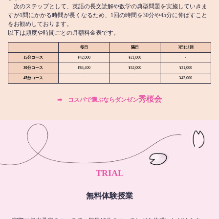
次のステップとして、英語の長文読解や数学の典型問題を実施していきま
すが1問にかかる時間が長くなるため、1回の時間を30分や45分に伸ばすこと
をお勧めしております。
以下は頻度や時間ごとの月額料金表です。
毎日
隔日
3日に1回
15分コース
¥42,000
¥21,000
-
30分コース
¥84,400
¥42,000
¥21,000
45分コース
-
-
¥42,000
秀桜会
➡︎ コスパで選ぶならダンゼン
TRIAL
無料体験授業