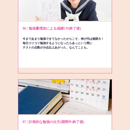
06 | 勉強量増加による成績UP(終了後)
今まであまり勉強できてなかったからこそ、伸び代は無限大！
毎日コツコツ勉強するようになったらあっという間に
テストの点数が20点以上あがった、なんてことも。
07 | 計画的な勉強の仕方(期間中/終了後)