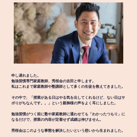
申し遅れました。
勉強習慣専門家庭教師、秀桜会の吉田と申します。
私はこれまで家庭教師や塾講師として多くの生徒を教えてきました。
その中で、「授業がある日はやる気を出してくれるけど、ない日はサ
ボりがちなんです。。」という親御様の声をよく耳にしました。
勉強習慣がつく前に塾や家庭教師に通わせても「わかったつもり」に
なるだけで、授業の内容が定着せず成績は伸びません。
秀桜会はこのような事態を解決したいという想いから生まれました。