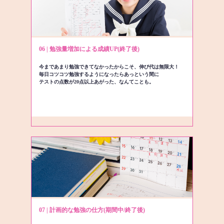
06 | 勉強量増加による成績UP(終了後)
今まであまり勉強できてなかったからこそ、伸び代は無限大！
毎日コツコツ勉強するようになったらあっという間に
テストの点数が20点以上あがった、なんてことも。
07 | 計画的な勉強の仕方(期間中/終了後)