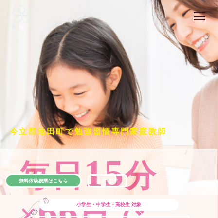
今立郡池田町で勉強習慣専門家庭教師
15
毎日
分
無料体験授業はこちら
公式LINE
66
×
日で
小学生・中学生・高校生
対象