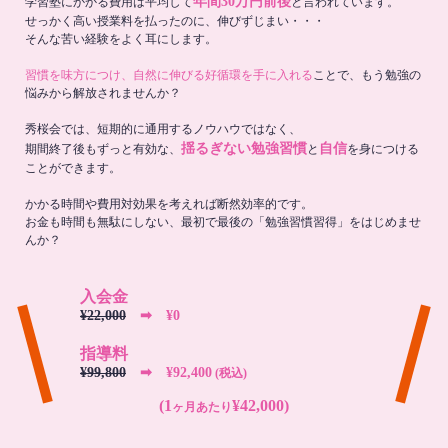
年間30万円前後
学習塾にかかる費用は平均して
と言われています。
せっかく高い授業料を払ったのに、伸びずじまい・・・
そんな苦い経験をよく耳にします。
習慣を味方につけ、自然に伸びる好循環を手に入れる
ことで、もう勉強の
悩みから解放されませんか？
秀桜会では、短期的に通用するノウハウではなく、
揺るぎない勉強習慣
自信
期間終了後もずっと有効な、
と
を身につける
ことができます。
かかる時間や費用対効果を考えれば断然効率的です。
お金も時間も無駄にしない、最初で最後の「勉強習慣習得」をはじめませ
んか？
入会金
¥22,000
➡︎ ¥0
指導料
¥99,800
➡︎ ¥92,400
(税込)
(1
¥42,000)
ヶ月あたり