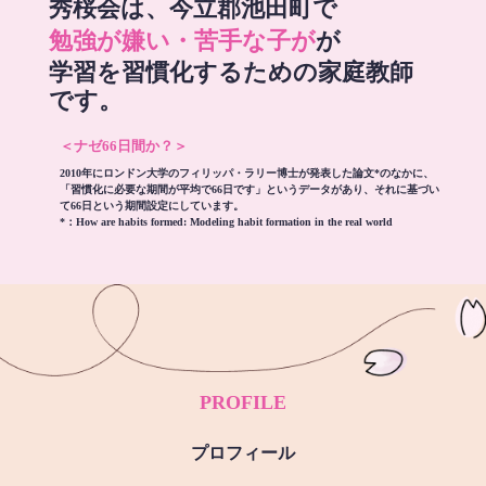
秀桜会は、今立郡池田町で
勉強が嫌い・苦手な子が
が
学習を習慣化するための家庭教師
です。
＜ナゼ66日間か？＞
2010年にロンドン大学のフィリッパ・ラリー博士が発表した論文*のなかに、
「習慣化に必要な期間が平均で66日です」というデータがあり、それに基づい
て66日という期間設定にしています。
*：
How are habits formed: Modeling habit formation in the real world
PROFILE
プロフィール