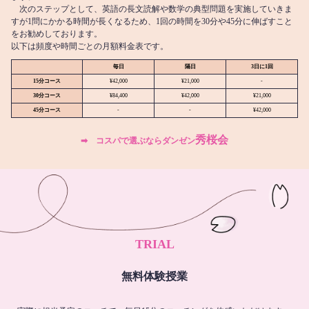
次のステップとして、英語の長文読解や数学の典型問題を実施していきま
すが1問にかかる時間が長くなるため、1回の時間を30分や45分に伸ばすこと
をお勧めしております。
以下は頻度や時間ごとの月額料金表です。
毎日
隔日
3日に1回
15分コース
¥42,000
¥21,000
-
30分コース
¥84,400
¥42,000
¥21,000
45分コース
-
-
¥42,000
秀桜会
➡︎ コスパで選ぶならダンゼン
TRIAL
無料体験授業