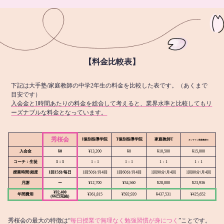
【料金比較表】
下記は大手塾/家庭教師の中学2年生の料金を比較した表です。（あくまで
目安です）
入会金と1時間あたりの料金を総合して考えると、業界水準と比較してもリ
ーズナブルな料金となっています。
秀桜会
I個別指導学院
T個別指導学院
家庭教師T
オンライン
家庭教師M
入会金
¥0
¥13,200
¥0
¥10,500
¥15,000
コーチ：生徒
1：1
1：1
1：1
1：1
1：1
授業時間/頻度
1回15分/毎日
1回50分/月4回
1回60分/月4回
1回90分/月4回
1回80分/月4回
月謝
ー
¥12,700
¥34,560
¥28,000
¥23,936
¥92,400
年間費用
¥361,815
¥592,920
¥437,531
¥425,652
(66日完結)
秀桜会の最大の特徴は“
毎日授業で無理なく勉強習慣が身につく
”ことです。