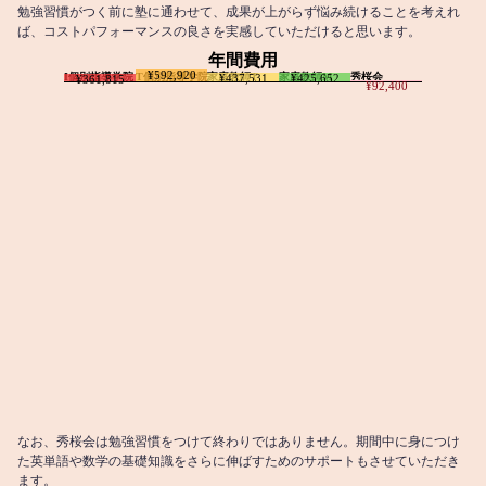
勉強習慣がつく前に塾に通わせて、成果が上がらず悩み続けることを考えれ
ば、コストパフォーマンスの良さを実感していただけると思います。
年間費用
¥592,920
I個別指導学院
T個別指導学院
家庭教師T
家庭教師M
秀桜会
¥437,531
¥425,652
¥361,815
¥92,400
なお、秀桜会は勉強習慣をつけて終わりではありません。期間中に身につけ
た英単語や数学の基礎知識をさらに伸ばすためのサポートもさせていただき
ます。