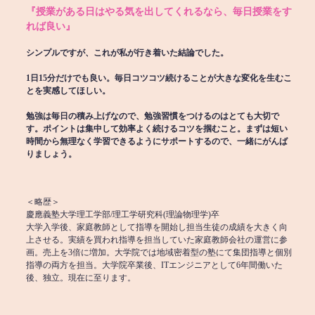
『授業がある日はやる気を出してくれるなら、毎日授業をす
れば良い』
シンプルですが、これが私が行き着いた結論でした。
1日15分だけでも良い。毎日コツコツ続けることが大きな変化を生むこ
とを実感してほしい。
勉強は毎日の積み上げなので、勉強習慣をつけるのはとても大切で
す。ポイントは集中して効率よく続けるコツを掴むこと。まずは短い
時間から無理なく学習できるようにサポートするので、一緒にがんば
りましょう。
＜略歴＞
慶應義塾大学理工学部/理工学研究科(理論物理学)卒
大学入学後、家庭教師として指導を開始し担当生徒の成績を大きく向
上させる。実績を買われ指導を担当していた家庭教師会社の運営に参
画。売上を3倍に増加。大学院では地域密着型の塾にて集団指導と個別
指導の両方を担当。大学院卒業後、ITエンジニアとして6年間働いた
後、独立。現在に至ります。