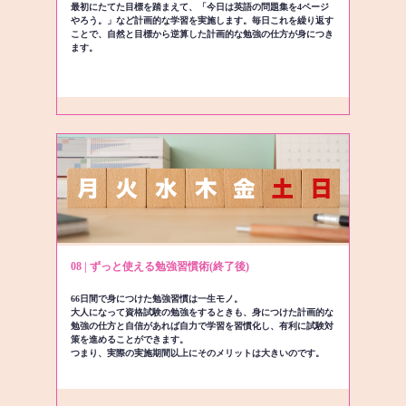
最初にたてた目標を踏まえて、「今日は英語の問題集を4ページ
やろう。」など計画的な学習を実施します。毎日これを繰り返す
ことで、自然と目標から逆算した計画的な勉強の仕方が身につき
ます。
08 | ずっと使える勉強習慣術(終了後)
66日間で身につけた勉強習慣は一生モノ。
大人になって資格試験の勉強をするときも、身につけた計画的な
勉強の仕方と自信があれば自力で学習を習慣化し、有利に試験対
策を進めることができます。
つまり、実際の実施期間以上にそのメリットは大きいのです。