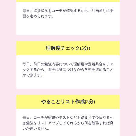
毎日、進捗状況をコーチが確認するから、計画通りに学
習を進められます。
理解度チェック(5分)
毎日、前日の勉強内容について理解度や定着具合をチェ
ックするから、着実に身につけながら学習を進めること
ができます。
やることリスト作成(5分)
毎日、コーチが宿題やテストなども踏まえて今日やるべ
き勉強をリストアップしてくれるから何を勉強すれば良
いか迷いません。