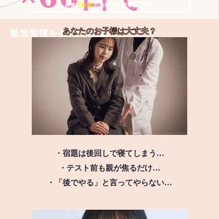
7
＼ 絶賛
日間
の無料体験授業実施中!! ／
あなたのお子様は
大丈夫？
勉強習慣を身につける
・宿題は後回しで寝てしまう…
・テスト前も親が焦るだけ…
・「後でやる」と言ってやらない…