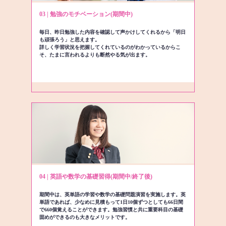
03 | 勉強のモチベーション(期間中)
毎日、昨日勉強した内容を確認して声かけしてくれるから「明日
も頑張ろう」と思えます。
詳しく学習状況を把握してくれているのがわかっているからこ
そ、たまに言われるよりも断然やる気が出ます。
04 | 英語や数学の基礎習得(期間中/終了後)
期間中は、英単語の学習や数学の基礎問題演習を実施します。英
単語であれば、少なめに見積もって1日10個ずつとしても66日間
で660個覚えることができます。勉強習慣と共に重要科目の基礎
固めができるのも大きなメリットです。