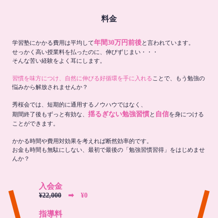
料金
年間30万円前後
学習塾にかかる費用は平均して
と言われています。
せっかく高い授業料を払ったのに、伸びずじまい・・・
そんな苦い経験をよく耳にします。
習慣を味方につけ、自然に伸びる好循環を手に入れる
ことで、もう勉強の
悩みから解放されませんか？
秀桜会では、短期的に通用するノウハウではなく、
揺るぎない勉強習慣
自信
期間終了後もずっと有効な、
と
を身につける
ことができます。
かかる時間や費用対効果を考えれば断然効率的です。
お金も時間も無駄にしない、最初で最後の「勉強習慣習得」をはじめませ
んか？
入会金
¥22,000
➡︎ ¥0
指導料