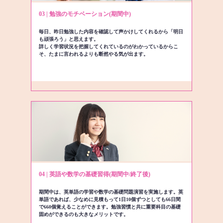
03 | 勉強のモチベーション(期間中)
毎日、昨日勉強した内容を確認して声かけしてくれるから「明日
も頑張ろう」と思えます。
詳しく学習状況を把握してくれているのがわかっているからこ
そ、たまに言われるよりも断然やる気が出ます。
04 | 英語や数学の基礎習得(期間中/終了後)
期間中は、英単語の学習や数学の基礎問題演習を実施します。英
単語であれば、少なめに見積もって1日10個ずつとしても66日間
で660個覚えることができます。勉強習慣と共に重要科目の基礎
固めができるのも大きなメリットです。