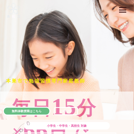
本巣市で勉強習慣専門家庭教師
15
毎日
分
無料体験授業はこちら
公式LINE
66
×
日で
小学生・中学生・高校生
対象