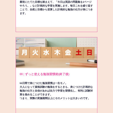
最初にたてた目標を踏まえて、「今日は英語の問題集を4ページ
やろう。」など計画的な学習を実施します。毎日これを繰り返す
ことで、自然と目標から逆算した計画的な勉強の仕方が身につき
ます。
08 | ずっと使える勉強習慣術(終了後)
66日間で身につけた勉強習慣は一生モノ。
大人になって資格試験の勉強をするときも、身につけた計画的な
勉強の仕方と自信があれば自力で学習を習慣化し、有利に試験対
策を進めることができます。
つまり、実際の実施期間以上にそのメリットは大きいのです。