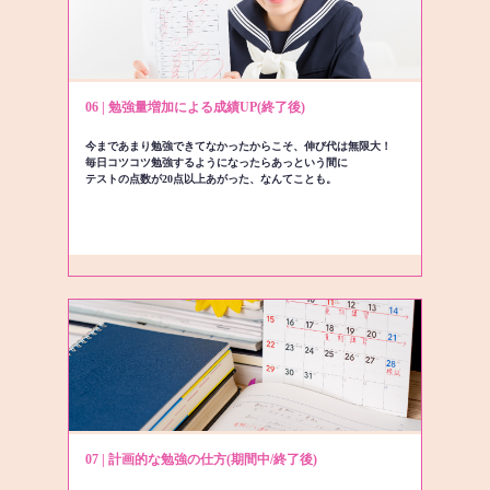
06 | 勉強量増加による成績UP(終了後)
今まであまり勉強できてなかったからこそ、伸び代は無限大！
毎日コツコツ勉強するようになったらあっという間に
テストの点数が20点以上あがった、なんてことも。
07 | 計画的な勉強の仕方(期間中/終了後)