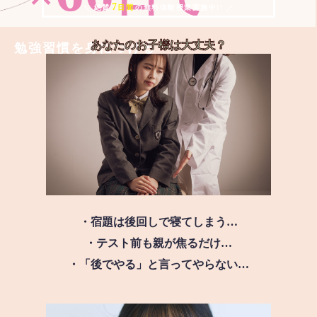
7
＼ 絶賛
日間
の無料体験授業実施中!! ／
あなたのお子様は
大丈夫？
勉強習慣を身につける
・宿題は後回しで寝てしまう…
・テスト前も親が焦るだけ…
・「後でやる」と言ってやらない…