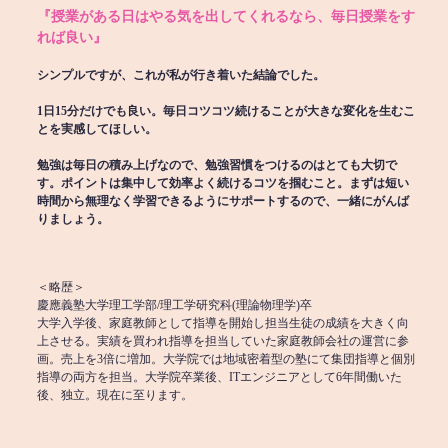
『授業がある日はやる気を出してくれるなら、毎日授業をす
れば良い』
シンプルですが、これが私が行き着いた結論でした。
1日15分だけでも良い。毎日コツコツ続けることが大きな変化を生むこ
とを実感してほしい。
勉強は毎日の積み上げなので、勉強習慣をつけるのはとても大切で
す。ポイントは集中して効率よく続けるコツを掴むこと。まずは短い
時間から無理なく学習できるようにサポートするので、一緒にがんば
りましょう。
＜略歴＞
慶應義塾大学理工学部/理工学研究科(理論物理学)卒
大学入学後、家庭教師として指導を開始し担当生徒の成績を大きく向
上させる。実績を買われ指導を担当していた家庭教師会社の運営に参
画。売上を3倍に増加。大学院では地域密着型の塾にて集団指導と個別
指導の両方を担当。大学院卒業後、ITエンジニアとして6年間働いた
後、独立。現在に至ります。