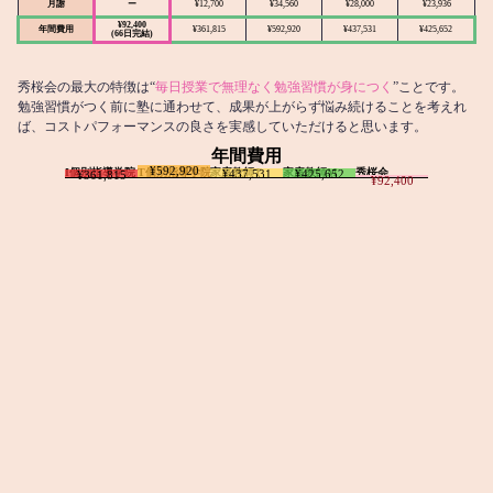
月謝
ー
¥12,700
¥34,560
¥28,000
¥23,936
¥92,400
年間費用
¥361,815
¥592,920
¥437,531
¥425,652
(66日完結)
秀桜会の最大の特徴は“
毎日授業で無理なく勉強習慣が身につく
”ことです。
勉強習慣がつく前に塾に通わせて、成果が上がらず悩み続けることを考えれ
ば、コストパフォーマンスの良さを実感していただけると思います。
年間費用
¥592,920
I個別指導学院
T個別指導学院
家庭教師T
家庭教師M
秀桜会
¥437,531
¥425,652
¥361,815
¥92,400