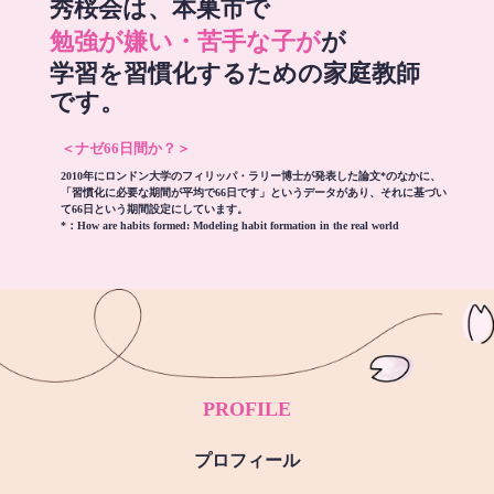
秀桜会は、本巣市で
勉強が嫌い・苦手な子が
が
学習を習慣化するための家庭教師
です。
＜ナゼ66日間か？＞
2010年にロンドン大学のフィリッパ・ラリー博士が発表した論文*のなかに、
「習慣化に必要な期間が平均で66日です」というデータがあり、それに基づい
て66日という期間設定にしています。
*：
How are habits formed: Modeling habit formation in the real world
PROFILE
プロフィール