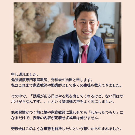
申し遅れました。
勉強習慣専門家庭教師、秀桜会の吉田と申します。
私はこれまで家庭教師や塾講師として多くの生徒を教えてきました。
その中で、「授業がある日はやる気を出してくれるけど、ない日はサ
ボりがちなんです。。」という親御様の声をよく耳にしました。
勉強習慣がつく前に塾や家庭教師に通わせても「わかったつもり」に
なるだけで、授業の内容が定着せず成績は伸びません。
秀桜会はこのような事態を解決したいという想いから生まれました。