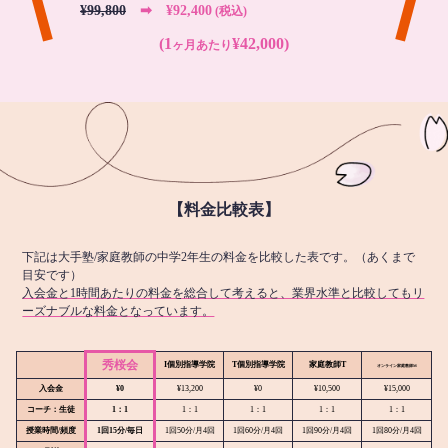
¥99,800
➡︎ ¥92,400
(税込)
(1
¥42,000)
ヶ月あたり
【料金比較表】
下記は大手塾/家庭教師の中学2年生の料金を比較した表です。（あくまで
目安です）
入会金と1時間あたりの料金を総合して考えると、業界水準と比較してもリ
ーズナブルな料金となっています。
秀桜会
I個別指導学院
T個別指導学院
家庭教師T
オンライン
家庭教師M
入会金
¥0
¥13,200
¥0
¥10,500
¥15,000
コーチ：生徒
1：1
1：1
1：1
1：1
1：1
授業時間/頻度
1回15分/毎日
1回50分/月4回
1回60分/月4回
1回90分/月4回
1回80分/月4回