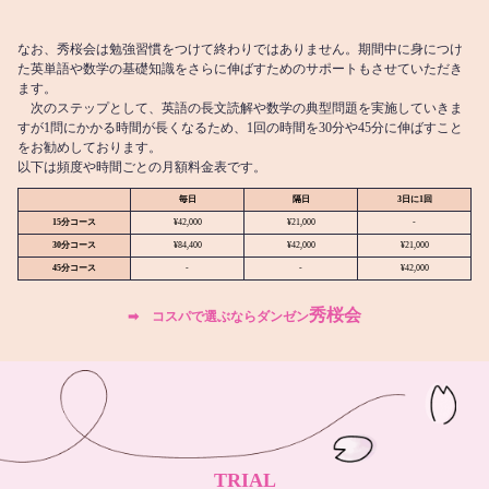
なお、秀桜会は勉強習慣をつけて終わりではありません。期間中に身につけ
た英単語や数学の基礎知識をさらに伸ばすためのサポートもさせていただき
ます。
次のステップとして、英語の長文読解や数学の典型問題を実施していきま
すが1問にかかる時間が長くなるため、1回の時間を30分や45分に伸ばすこと
をお勧めしております。
以下は頻度や時間ごとの月額料金表です。
毎日
隔日
3日に1回
15分コース
¥42,000
¥21,000
-
30分コース
¥84,400
¥42,000
¥21,000
45分コース
-
-
¥42,000
秀桜会
➡︎ コスパで選ぶならダンゼン
TRIAL