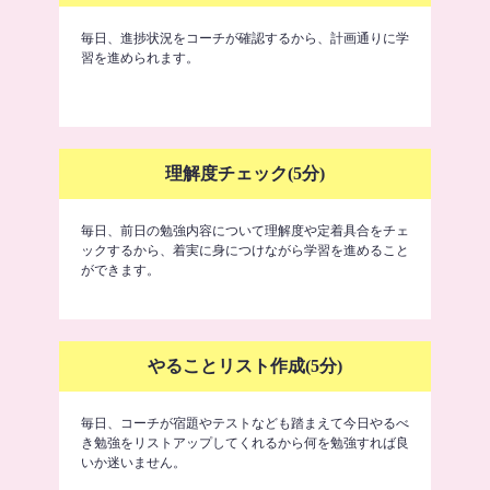
毎日、進捗状況をコーチが確認するから、計画通りに学
習を進められます。
理解度チェック(5分)
毎日、前日の勉強内容について理解度や定着具合をチェ
ックするから、着実に身につけながら学習を進めること
ができます。
やることリスト作成(5分)
毎日、コーチが宿題やテストなども踏まえて今日やるべ
き勉強をリストアップしてくれるから何を勉強すれば良
いか迷いません。