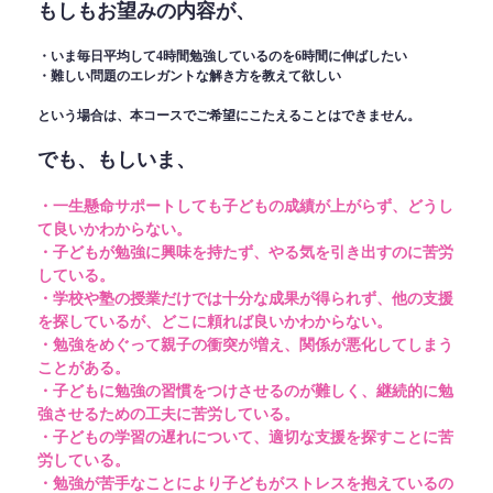
もしもお望みの内容が、
・いま毎日平均して4時間勉強しているのを6時間に伸ばしたい
・難しい問題のエレガントな解き方を教えて欲しい
という場合は、本コースでご希望にこたえることはできません。
でも、もしいま、
・一生懸命サポートしても子どもの成績が上がらず、どうし
て良いかわからない。
・子どもが勉強に興味を持たず、やる気を引き出すのに苦労
している。
・学校や塾の授業だけでは十分な成果が得られず、他の支援
を探しているが、どこに頼れば良いかわからない。
・勉強をめぐって親子の衝突が増え、関係が悪化してしまう
ことがある。
・子どもに勉強の習慣をつけさせるのが難しく、継続的に勉
強させるための工夫に苦労している。
・子どもの学習の遅れについて、適切な支援を探すことに苦
労している。
・勉強が苦手なことにより子どもがストレスを抱えているの