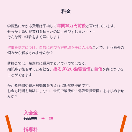
料金
年間30万円前後
学習塾にかかる費用は平均して
と言われています。
せっかく高い授業料を払ったのに、伸びずじまい・・・
そんな苦い経験をよく耳にします。
習慣を味方につけ、自然に伸びる好循環を手に入れる
ことで、もう勉強の
悩みから解放されませんか？
秀桜会では、短期的に通用するノウハウではなく、
揺るぎない勉強習慣
自信
期間終了後もずっと有効な、
と
を身につける
ことができます。
かかる時間や費用対効果を考えれば断然効率的です。
お金も時間も無駄にしない、最初で最後の「勉強習慣習得」をはじめませ
んか？
入会金
¥22,000
➡︎ ¥0
指導料