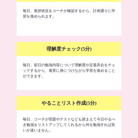
毎日、進捗状況をコーチが確認するから、計画通りに学
習を進められます。
理解度チェック(5分)
毎日、前日の勉強内容について理解度や定着具合をチェ
ックするから、着実に身につけながら学習を進めること
ができます。
やることリスト作成(5分)
毎日、コーチが宿題やテストなども踏まえて今日やるべ
き勉強をリストアップしてくれるから何を勉強すれば良
いか迷いません。