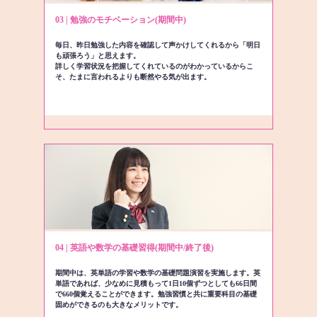
03 | 勉強のモチベーション(期間中)
毎日、昨日勉強した内容を確認して声かけしてくれるから「明日
も頑張ろう」と思えます。
詳しく学習状況を把握してくれているのがわかっているからこ
そ、たまに言われるよりも断然やる気が出ます。
04 | 英語や数学の基礎習得(期間中/終了後)
期間中は、英単語の学習や数学の基礎問題演習を実施します。英
単語であれば、少なめに見積もって1日10個ずつとしても66日間
で660個覚えることができます。勉強習慣と共に重要科目の基礎
固めができるのも大きなメリットです。