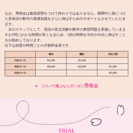
なお、秀桜会は勉強習慣をつけて終わりではありません。期間中に身につけ
た英単語や数学の基礎知識をさらに伸ばすためのサポートもさせていただき
ます。
次のステップとして、英語の長文読解や数学の典型問題を実施していきま
すが1問にかかる時間が長くなるため、1回の時間を30分や45分に伸ばすこと
をお勧めしております。
以下は頻度や時間ごとの月額料金表です。
毎日
隔日
3日に1回
15分コース
¥42,000
¥21,000
-
30分コース
¥84,400
¥42,000
¥21,000
45分コース
-
-
¥42,000
秀桜会
➡︎ コスパで選ぶならダンゼン
TRIAL