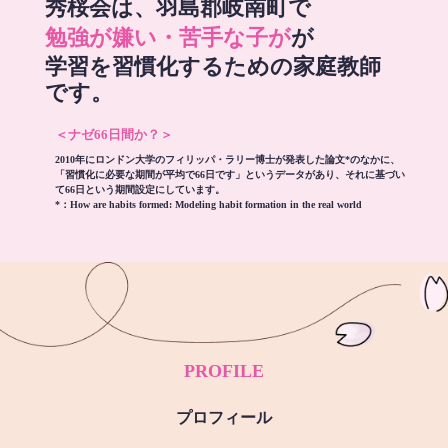
秀桜会は、羽島郡岐南町で
勉強が嫌い・苦手な子が
が
学習を習慣化するための家庭教師
です。
＜ナゼ66日間か？＞
2010年にロンドン大学のフィリッパ・ラリー博士が発表した論文*のなかに、
「習慣化に必要な期間が平均で66日です」というデータがあり、それに基づい
て66日という期間設定にしています。
*：
How are habits formed: Modeling habit formation in the real world
PROFILE
プロフィール