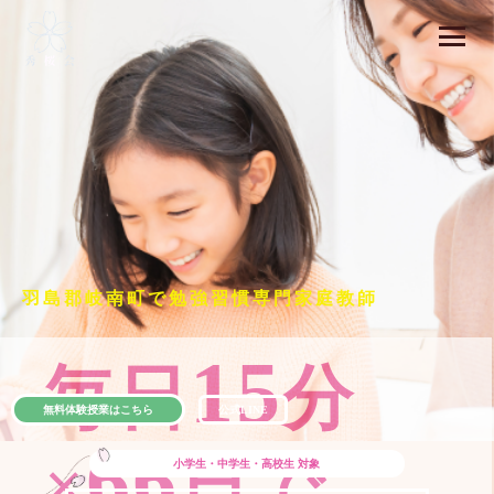
羽島郡岐南町で勉強習慣専門家庭教師
15
毎日
分
無料体験授業はこちら
公式LINE
66
×
日で
小学生・中学生・高校生
対象