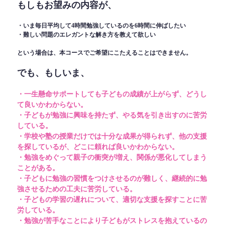
もしもお望みの内容が、
・いま毎日平均して4時間勉強しているのを6時間に伸ばしたい
・難しい問題のエレガントな解き方を教えて欲しい
という場合は、本コースでご希望にこたえることはできません。
でも、もしいま、
・一生懸命サポートしても子どもの成績が上がらず、どうし
て良いかわからない。
・子どもが勉強に興味を持たず、やる気を引き出すのに苦労
している。
・学校や塾の授業だけでは十分な成果が得られず、他の支援
を探しているが、どこに頼れば良いかわからない。
・勉強をめぐって親子の衝突が増え、関係が悪化してしまう
ことがある。
・子どもに勉強の習慣をつけさせるのが難しく、継続的に勉
強させるための工夫に苦労している。
・子どもの学習の遅れについて、適切な支援を探すことに苦
労している。
・勉強が苦手なことにより子どもがストレスを抱えているの