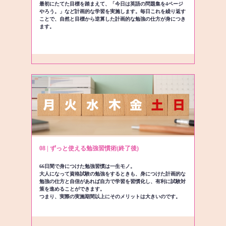
最初にたてた目標を踏まえて、「今日は英語の問題集を4ページ
やろう。」など計画的な学習を実施します。毎日これを繰り返す
ことで、自然と目標から逆算した計画的な勉強の仕方が身につき
ます。
08 | ずっと使える勉強習慣術(終了後)
66日間で身につけた勉強習慣は一生モノ。
大人になって資格試験の勉強をするときも、身につけた計画的な
勉強の仕方と自信があれば自力で学習を習慣化し、有利に試験対
策を進めることができます。
つまり、実際の実施期間以上にそのメリットは大きいのです。