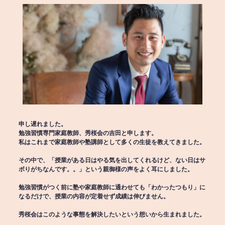
申し遅れました。
勉強習慣専門家庭教師、秀桜会の吉田と申します。
私はこれまで家庭教師や塾講師として多くの生徒を教えてきました。
その中で、「授業がある日はやる気を出してくれるけど、ない日はサ
ボりがちなんです。。」という親御様の声をよく耳にしました。
勉強習慣がつく前に塾や家庭教師に通わせても「わかったつもり」に
なるだけで、授業の内容が定着せず成績は伸びません。
秀桜会はこのような事態を解決したいという想いから生まれました。