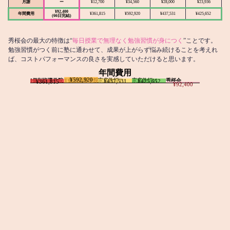
月謝
ー
¥12,700
¥34,560
¥28,000
¥23,936
¥92,400
年間費用
¥361,815
¥592,920
¥437,531
¥425,652
(66日完結)
秀桜会の最大の特徴は“
毎日授業で無理なく勉強習慣が身につく
”ことです。
勉強習慣がつく前に塾に通わせて、成果が上がらず悩み続けることを考えれ
ば、コストパフォーマンスの良さを実感していただけると思います。
年間費用
¥592,920
I個別指導学院
T個別指導学院
家庭教師T
家庭教師M
秀桜会
¥437,531
¥425,652
¥361,815
¥92,400