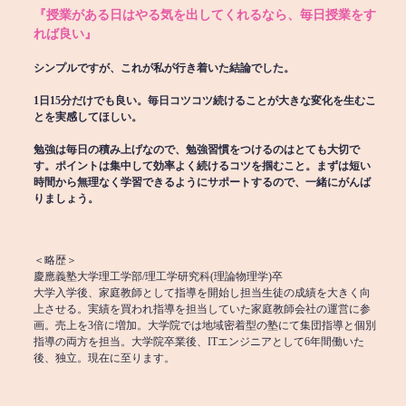
『授業がある日はやる気を出してくれるなら、毎日授業をす
れば良い』
シンプルですが、これが私が行き着いた結論でした。
1日15分だけでも良い。毎日コツコツ続けることが大きな変化を生むこ
とを実感してほしい。
勉強は毎日の積み上げなので、勉強習慣をつけるのはとても大切で
す。ポイントは集中して効率よく続けるコツを掴むこと。まずは短い
時間から無理なく学習できるようにサポートするので、一緒にがんば
りましょう。
＜略歴＞
慶應義塾大学理工学部/理工学研究科(理論物理学)卒
大学入学後、家庭教師として指導を開始し担当生徒の成績を大きく向
上させる。実績を買われ指導を担当していた家庭教師会社の運営に参
画。売上を3倍に増加。大学院では地域密着型の塾にて集団指導と個別
指導の両方を担当。大学院卒業後、ITエンジニアとして6年間働いた
後、独立。現在に至ります。