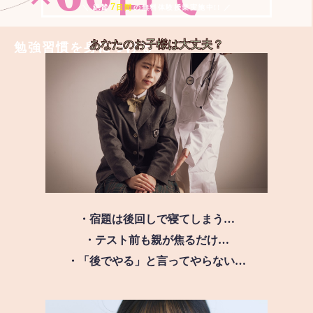
7
＼ 絶賛
日間
の無料体験授業実施中!! ／
あなたのお子様は
大丈夫？
勉強習慣を身につける
・宿題は後回しで寝てしまう…
・テスト前も親が焦るだけ…
・「後でやる」と言ってやらない…