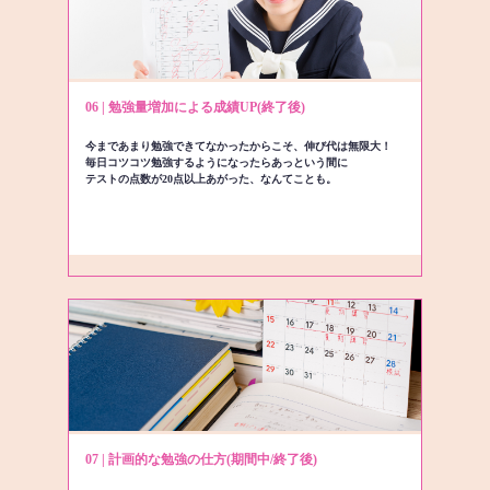
06 | 勉強量増加による成績UP(終了後)
今まであまり勉強できてなかったからこそ、伸び代は無限大！
毎日コツコツ勉強するようになったらあっという間に
テストの点数が20点以上あがった、なんてことも。
07 | 計画的な勉強の仕方(期間中/終了後)