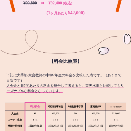
¥99,800
➡︎ ¥92,400
(税込)
(1
¥42,000)
ヶ月あたり
【料金比較表】
下記は大手塾/家庭教師の中学2年生の料金を比較した表です。（あくまで
目安です）
入会金と1時間あたりの料金を総合して考えると、業界水準と比較してもリ
ーズナブルな料金となっています。
秀桜会
I個別指導学院
T個別指導学院
家庭教師T
オンライン
家庭教師M
入会金
¥0
¥13,200
¥0
¥10,500
¥15,000
コーチ：生徒
1：1
1：1
1：1
1：1
1：1
授業時間/頻度
1回15分/毎日
1回50分/月4回
1回60分/月4回
1回90分/月4回
1回80分/月4回