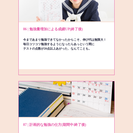
06 | 勉強量増加による成績UP(終了後)
今まであまり勉強できてなかったからこそ、伸び代は無限大！
毎日コツコツ勉強するようになったらあっという間に
テストの点数が20点以上あがった、なんてことも。
07 | 計画的な勉強の仕方(期間中/終了後)