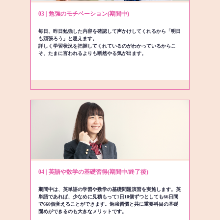
03 | 勉強のモチベーション(期間中)
毎日、昨日勉強した内容を確認して声かけしてくれるから「明日
も頑張ろう」と思えます。
詳しく学習状況を把握してくれているのがわかっているからこ
そ、たまに言われるよりも断然やる気が出ます。
04 | 英語や数学の基礎習得(期間中/終了後)
期間中は、英単語の学習や数学の基礎問題演習を実施します。英
単語であれば、少なめに見積もって1日10個ずつとしても66日間
で660個覚えることができます。勉強習慣と共に重要科目の基礎
固めができるのも大きなメリットです。