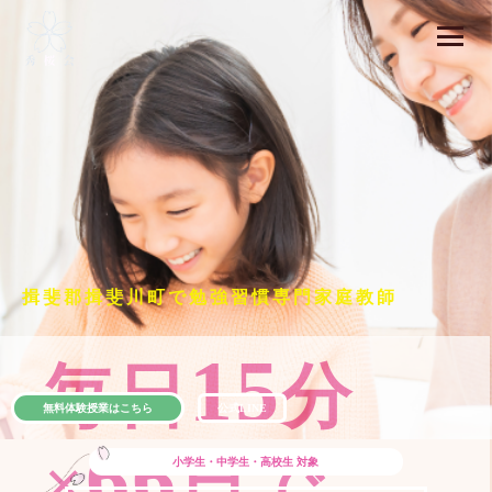
揖斐郡揖斐川町で勉強習慣専門家庭教師
15
毎日
分
無料体験授業はこちら
公式LINE
66
×
日で
小学生・中学生・高校生
対象