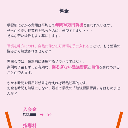
料金
年間30万円前後
学習塾にかかる費用は平均して
と言われています。
せっかく高い授業料を払ったのに、伸びずじまい・・・
そんな苦い経験をよく耳にします。
習慣を味方につけ、自然に伸びる好循環を手に入れる
ことで、もう勉強の
悩みから解放されませんか？
秀桜会では、短期的に通用するノウハウではなく、
揺るぎない勉強習慣
自信
期間終了後もずっと有効な、
と
を身につける
ことができます。
かかる時間や費用対効果を考えれば断然効率的です。
お金も時間も無駄にしない、最初で最後の「勉強習慣習得」をはじめませ
んか？
入会金
¥22,000
➡︎ ¥0
指導料