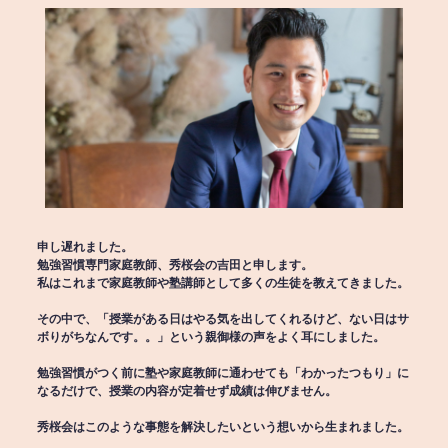
申し遅れました。
勉強習慣専門家庭教師、秀桜会の吉田と申します。
私はこれまで家庭教師や塾講師として多くの生徒を教えてきました。
その中で、「授業がある日はやる気を出してくれるけど、ない日はサ
ボりがちなんです。。」という親御様の声をよく耳にしました。
勉強習慣がつく前に塾や家庭教師に通わせても「わかったつもり」に
なるだけで、授業の内容が定着せず成績は伸びません。
秀桜会はこのような事態を解決したいという想いから生まれました。