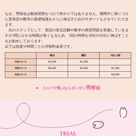
なお、秀桜会は勉強習慣をつけて終わりではありません。期間中に身につけ
た英単語や数学の基礎知識をさらに伸ばすためのサポートもさせていただき
ます。
次のステップとして、英語の長文読解や数学の典型問題を実施していきま
すが1問にかかる時間が長くなるため、1回の時間を30分や45分に伸ばすこと
をお勧めしております。
以下は頻度や時間ごとの月額料金表です。
毎日
隔日
3日に1回
15分コース
¥42,000
¥21,000
-
30分コース
¥84,400
¥42,000
¥21,000
45分コース
-
-
¥42,000
秀桜会
➡︎ コスパで選ぶならダンゼン
TRIAL