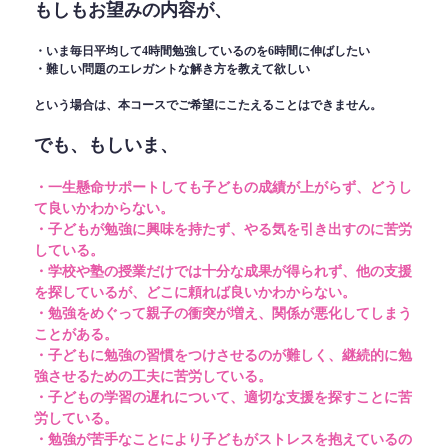
もしもお望みの内容が、
・いま毎日平均して4時間勉強しているのを6時間に伸ばしたい
・難しい問題のエレガントな解き方を教えて欲しい
という場合は、本コースでご希望にこたえることはできません。
でも、もしいま、
・一生懸命サポートしても子どもの成績が上がらず、どうし
て良いかわからない。
・子どもが勉強に興味を持たず、やる気を引き出すのに苦労
している。
・学校や塾の授業だけでは十分な成果が得られず、他の支援
を探しているが、どこに頼れば良いかわからない。
・勉強をめぐって親子の衝突が増え、関係が悪化してしまう
ことがある。
・子どもに勉強の習慣をつけさせるのが難しく、継続的に勉
強させるための工夫に苦労している。
・子どもの学習の遅れについて、適切な支援を探すことに苦
労している。
・勉強が苦手なことにより子どもがストレスを抱えているの