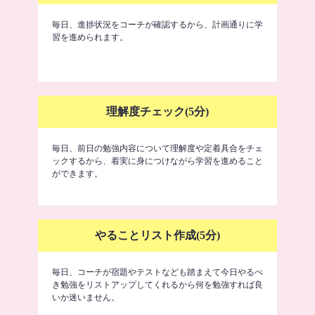
毎日、進捗状況をコーチが確認するから、計画通りに学
習を進められます。
理解度チェック(5分)
毎日、前日の勉強内容について理解度や定着具合をチェ
ックするから、着実に身につけながら学習を進めること
ができます。
やることリスト作成(5分)
毎日、コーチが宿題やテストなども踏まえて今日やるべ
き勉強をリストアップしてくれるから何を勉強すれば良
いか迷いません。