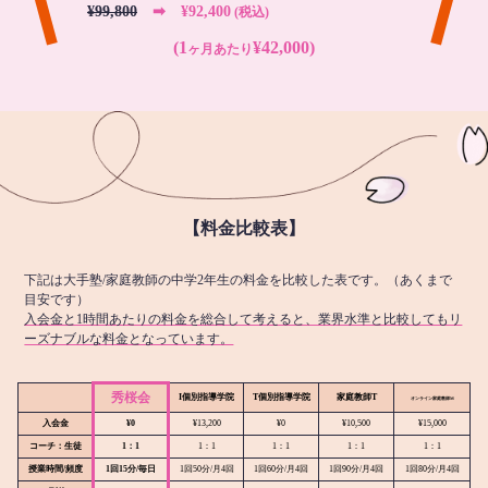
¥99,800
➡︎ ¥92,400
(税込)
(1
¥42,000)
ヶ月あたり
【料金比較表】
下記は大手塾/家庭教師の中学2年生の料金を比較した表です。（あくまで
目安です）
入会金と1時間あたりの料金を総合して考えると、業界水準と比較してもリ
ーズナブルな料金となっています。
秀桜会
I個別指導学院
T個別指導学院
家庭教師T
オンライン
家庭教師M
入会金
¥0
¥13,200
¥0
¥10,500
¥15,000
コーチ：生徒
1：1
1：1
1：1
1：1
1：1
授業時間/頻度
1回15分/毎日
1回50分/月4回
1回60分/月4回
1回90分/月4回
1回80分/月4回