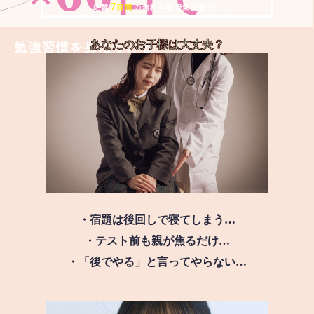
7
＼ 絶賛
日間
の無料体験授業実施中!! ／
あなたのお子様は
大丈夫？
勉強習慣を身につける
・宿題は後回しで寝てしまう…
・テスト前も親が焦るだけ…
・「後でやる」と言ってやらない…