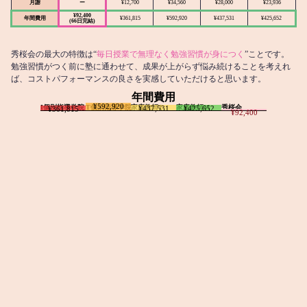
月謝
ー
¥12,700
¥34,560
¥28,000
¥23,936
¥92,400
年間費用
¥361,815
¥592,920
¥437,531
¥425,652
(66日完結)
秀桜会の最大の特徴は“
毎日授業で無理なく勉強習慣が身につく
”ことです。
勉強習慣がつく前に塾に通わせて、成果が上がらず悩み続けることを考えれ
ば、コストパフォーマンスの良さを実感していただけると思います。
年間費用
¥592,920
I個別指導学院
T個別指導学院
家庭教師T
家庭教師M
秀桜会
¥437,531
¥425,652
¥361,815
¥92,400