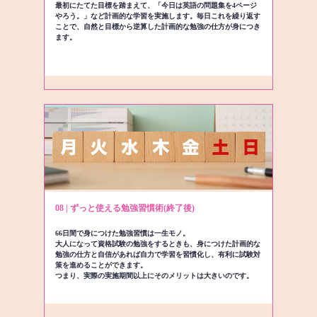
最初にたてた目標を踏まえて、「今日は英語の問題集を4ページ
やろう。」など計画的な学習を実施します。毎日これを繰り返す
ことで、自然と目標から逆算した計画的な勉強の仕方が身につき
ます。
08 | ずっと使える勉強習慣術(終了後)
66日間で身につけた勉強習慣は一生モノ。
大人になって資格試験の勉強をするときも、身につけた計画的な
勉強の仕方と自信があれば自力で学習を習慣化し、有利に試験対
策を進めることができます。
つまり、実際の実施期間以上にそのメリットは大きいのです。