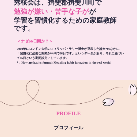
秀桜会は、揖斐郡揖斐川町で
勉強が嫌い・苦手な子が
が
学習を習慣化するための家庭教師
です。
＜ナゼ66日間か？＞
2010年にロンドン大学のフィリッパ・ラリー博士が発表した論文*のなかに、
「習慣化に必要な期間が平均で66日です」というデータがあり、それに基づい
て66日という期間設定にしています。
*：
How are habits formed: Modeling habit formation in the real world
PROFILE
プロフィール