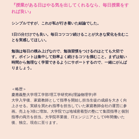
『授業がある日はやる気を出してくれるなら、毎日授業をす
れば良い』
シンプルですが、これが私が行き着いた結論でした。
1日15分だけでも良い。毎日コツコツ続けることが大きな変化を生むこ
とを実感してほしい。
勉強は毎日の積み上げなので、勉強習慣をつけるのはとても大切で
す。ポイントは集中して効率よく続けるコツを掴むこと。まずは短い
時間から無理なく学習できるようにサポートするので、一緒にがんば
りましょう。
＜略歴＞
慶應義塾大学理工学部/理工学研究科(理論物理学)卒
大学入学後、家庭教師として指導を開始し担当生徒の成績を大きく向
上させる。実績を買われ指導を担当していた家庭教師会社の運営に参
画。売上を3倍に増加。大学院では地域密着型の塾にて集団指導と個別
指導の両方を担当。大学院卒業後、ITエンジニアとして6年間働いた
後、独立。現在に至ります。