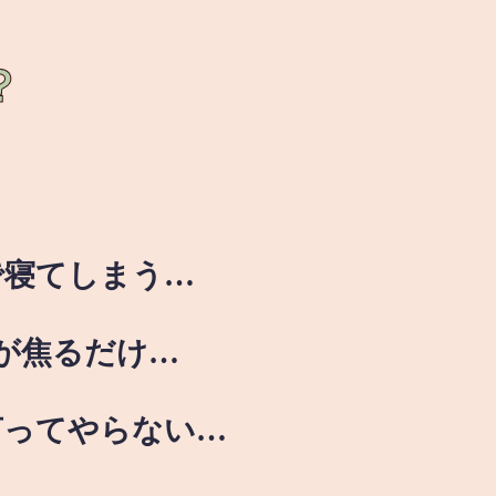
？
で寝てしまう…
が焦るだけ…
言ってやらない…