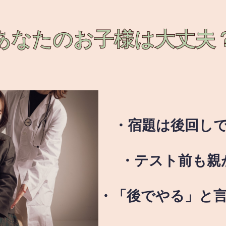
あなたのお子様は
大丈夫
・宿題は後回し
・テスト前も親
・「後でやる」と