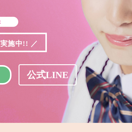
象
施中!! ／
公式LINE