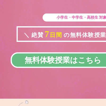
小学生・中学生・高校生
対
7
＼ 絶賛
日間
の無料体験授業実
無料体験授業はこちら