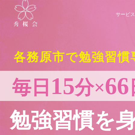
サービス
各務原市で勉強習慣
15
66
毎日
分×
勉強習慣を