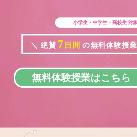
小学生・中学生・高校生
対
7
＼ 絶賛
日間
の無料体験授業実
無料体験授業はこちら