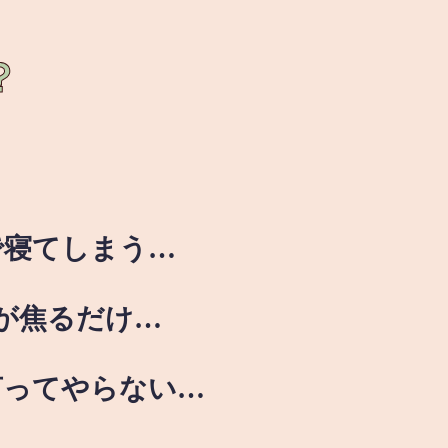
？
で寝てしまう…
が焦るだけ…
言ってやらない…