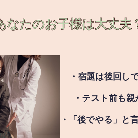
あなたのお子様は
大丈夫
・宿題は後回し
・テスト前も親
・「後でやる」と