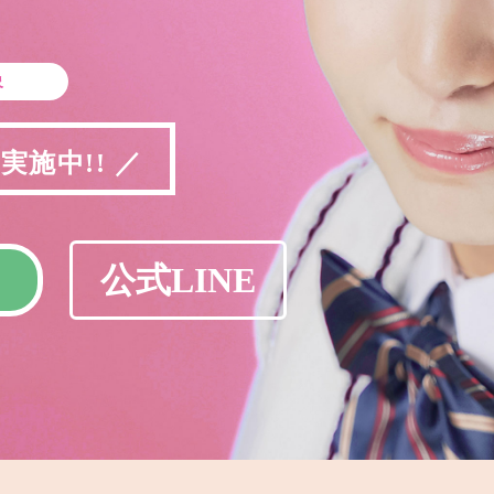
象
施中!! ／
公式LINE