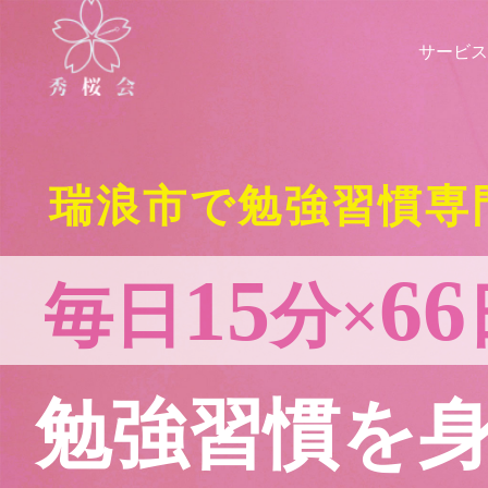
サービス
瑞浪市で勉強習慣専
15
66
毎日
分×
勉強習慣を