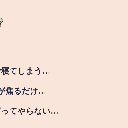
？
で寝てしまう…
が焦るだけ…
言ってやらない…