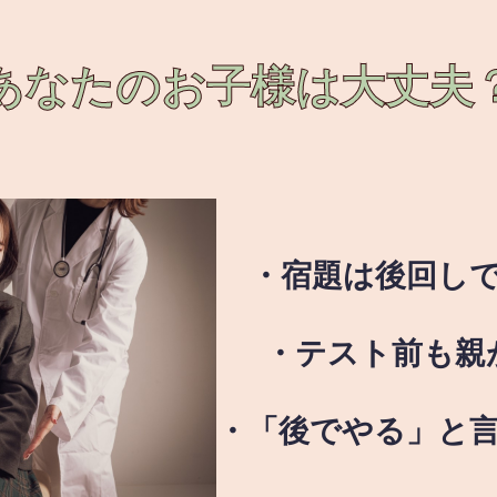
あなたのお子様は
大丈夫
・宿題は後回し
・テスト前も親
・「後でやる」と