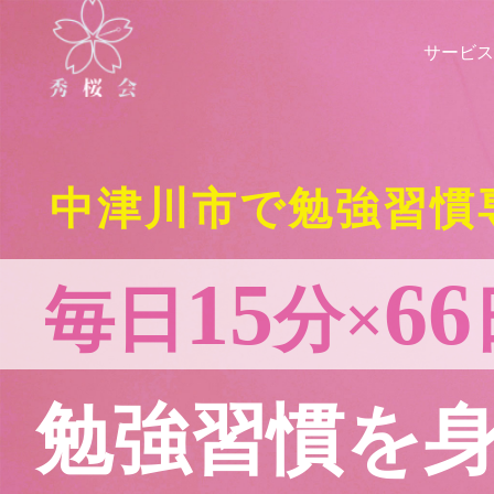
サービス
中津川市で勉強習慣
15
66
毎日
分×
勉強習慣を