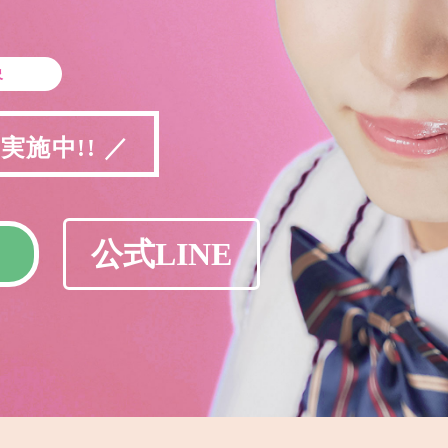
象
施中!! ／
公式LINE