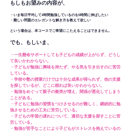
もしもお望みの内容が、
・いま毎日平均して4時間勉強しているのを6時間に伸ばしたい
・難しい問題のエレガントな解き方を教えて欲しい
という場合は、本コースでご希望にこたえることはできません。
でも、もしいま、
・一生懸命サポートしても子どもの成績が上がらず、どうし
て良いかわからない。
・子どもが勉強に興味を持たず、やる気を引き出すのに苦労
している。
・学校や塾の授業だけでは十分な成果が得られず、他の支援
を探しているが、どこに頼れば良いかわからない。
・勉強をめぐって親子の衝突が増え、関係が悪化してしまう
ことがある。
・子どもに勉強の習慣をつけさせるのが難しく、継続的に勉
強させるための工夫に苦労している。
・子どもの学習の遅れについて、適切な支援を探すことに苦
労している。
・勉強が苦手なことにより子どもがストレスを抱えているの