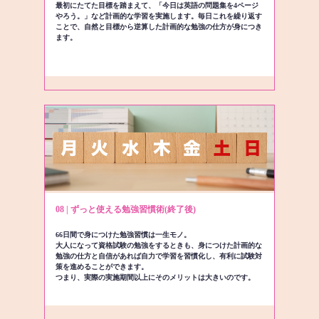
最初にたてた目標を踏まえて、「今日は英語の問題集を4ページ
やろう。」など計画的な学習を実施します。毎日これを繰り返す
ことで、自然と目標から逆算した計画的な勉強の仕方が身につき
ます。
08 | ずっと使える勉強習慣術(終了後)
66日間で身につけた勉強習慣は一生モノ。
大人になって資格試験の勉強をするときも、身につけた計画的な
勉強の仕方と自信があれば自力で学習を習慣化し、有利に試験対
策を進めることができます。
つまり、実際の実施期間以上にそのメリットは大きいのです。