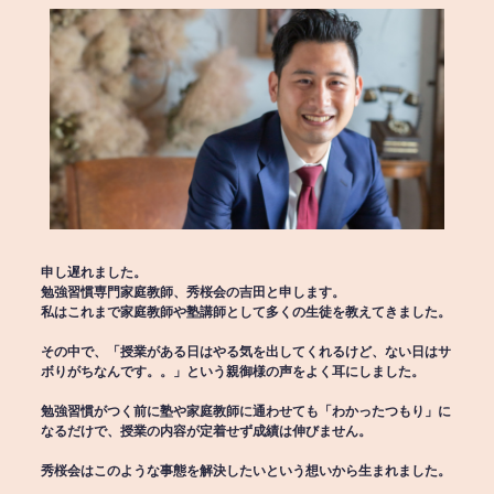
申し遅れました。
勉強習慣専門家庭教師、秀桜会の吉田と申します。
私はこれまで家庭教師や塾講師として多くの生徒を教えてきました。
その中で、「授業がある日はやる気を出してくれるけど、ない日はサ
ボりがちなんです。。」という親御様の声をよく耳にしました。
勉強習慣がつく前に塾や家庭教師に通わせても「わかったつもり」に
なるだけで、授業の内容が定着せず成績は伸びません。
秀桜会はこのような事態を解決したいという想いから生まれました。