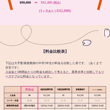
¥99,800
➡︎ ¥92,400
(税込)
(1
¥42,000)
ヶ月あたり
【料金比較表】
下記は大手塾/家庭教師の中学2年生の料金を比較した表です。（あくまで
目安です）
入会金と1時間あたりの料金を総合して考えると、業界水準と比較してもリ
ーズナブルな料金となっています。
秀桜会
I個別指導学院
T個別指導学院
家庭教師T
オンライン
家庭教師M
入会金
¥0
¥13,200
¥0
¥10,500
¥15,000
コーチ：生徒
1：1
1：1
1：1
1：1
1：1
授業時間/頻度
1回15分/毎日
1回50分/月4回
1回60分/月4回
1回90分/月4回
1回80分/月4回