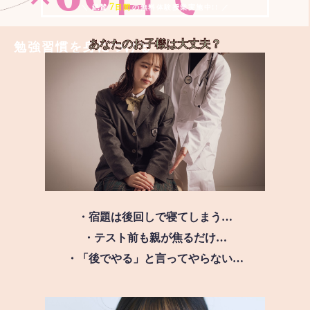
7
＼ 絶賛
日間
の無料体験授業実施中!! ／
あなたのお子様は
大丈夫？
勉強習慣を身につける
・宿題は後回しで寝てしまう…
・テスト前も親が焦るだけ…
・「後でやる」と言ってやらない…