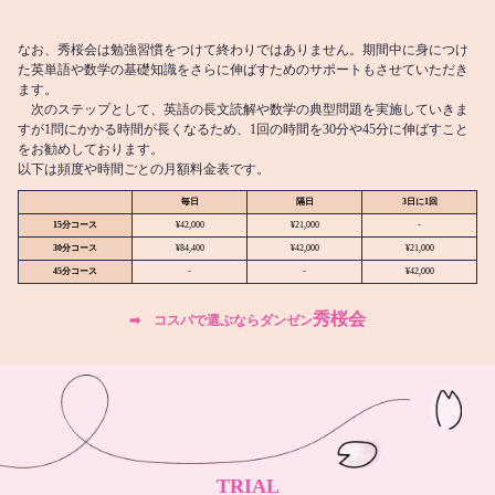
なお、秀桜会は勉強習慣をつけて終わりではありません。期間中に身につけ
た英単語や数学の基礎知識をさらに伸ばすためのサポートもさせていただき
ます。
次のステップとして、英語の長文読解や数学の典型問題を実施していきま
すが1問にかかる時間が長くなるため、1回の時間を30分や45分に伸ばすこと
をお勧めしております。
以下は頻度や時間ごとの月額料金表です。
毎日
隔日
3日に1回
15分コース
¥42,000
¥21,000
-
30分コース
¥84,400
¥42,000
¥21,000
45分コース
-
-
¥42,000
秀桜会
➡︎ コスパで選ぶならダンゼン
TRIAL