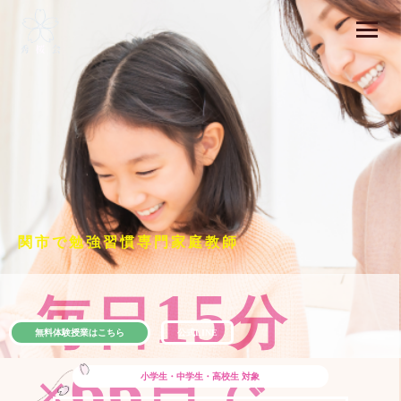
関市で勉強習慣専門家庭教師
15
毎日
分
無料体験授業はこちら
公式LINE
66
×
日で
小学生・中学生・高校生
対象