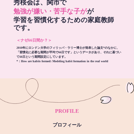
秀桜会は、関市で
勉強が嫌い・苦手な子が
が
学習を習慣化するための家庭教師
です。
＜ナゼ66日間か？＞
2010年にロンドン大学のフィリッパ・ラリー博士が発表した論文*のなかに、
「習慣化に必要な期間が平均で66日です」というデータがあり、それに基づい
て66日という期間設定にしています。
*：
How are habits formed: Modeling habit formation in the real world
PROFILE
プロフィール