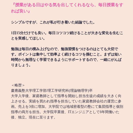
『授業がある日はやる気を出してくれるなら、毎日授業をす
れば良い』
シンプルですが、これが私が行き着いた結論でした。
1日15分だけでも良い。毎日コツコツ続けることが大きな変化を生むこ
とを実感してほしい。
勉強は毎日の積み上げなので、勉強習慣をつけるのはとても大切で
す。ポイントは集中して効率よく続けるコツを掴むこと。まずは短い
時間から無理なく学習できるようにサポートするので、一緒にがんば
りましょう。
＜略歴＞
慶應義塾大学理工学部/理工学研究科(理論物理学)卒
大学入学後、家庭教師として指導を開始し担当生徒の成績を大きく向
上させる。実績を買われ指導を担当していた家庭教師会社の運営に参
画。売上を3倍に増加。大学院では地域密着型の塾にて集団指導と個別
指導の両方を担当。大学院卒業後、ITエンジニアとして6年間働いた
後、独立。現在に至ります。