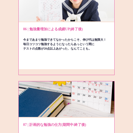
06 | 勉強量増加による成績UP(終了後)
今まであまり勉強できてなかったからこそ、伸び代は無限大！
毎日コツコツ勉強するようになったらあっという間に
テストの点数が20点以上あがった、なんてことも。
07 | 計画的な勉強の仕方(期間中/終了後)