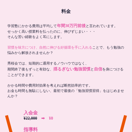
料金
年間30万円前後
学習塾にかかる費用は平均して
と言われています。
せっかく高い授業料を払ったのに、伸びずじまい・・・
そんな苦い経験をよく耳にします。
習慣を味方につけ、自然に伸びる好循環を手に入れる
ことで、もう勉強の
悩みから解放されませんか？
秀桜会では、短期的に通用するノウハウではなく、
揺るぎない勉強習慣
自信
期間終了後もずっと有効な、
と
を身につける
ことができます。
かかる時間や費用対効果を考えれば断然効率的です。
お金も時間も無駄にしない、最初で最後の「勉強習慣習得」をはじめませ
んか？
入会金
¥22,000
➡︎ ¥0
指導料