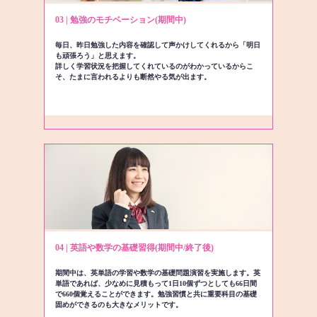
03 | 勉強のモチベーション(期間中)
毎日、昨日勉強した内容を確認して声かけしてくれるから「明日
も頑張ろう」と思えます。
詳しく学習状況を把握してくれているのがわかっているからこ
そ、たまに言われるよりも断然やる気が出ます。
04 | 英語や数学の基礎習得(期間中/終了後)
期間中は、英単語の学習や数学の基礎問題演習を実施します。英
単語であれば、少なめに見積もって1日10個ずつとしても66日間
で660個覚えることができます。勉強習慣と共に重要科目の基礎
固めができるのも大きなメリットです。