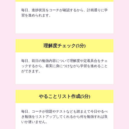
毎日、進捗状況をコーチが確認するから、計画通りに学
習を進められます。
理解度チェック(5分)
毎日、前日の勉強内容について理解度や定着具合をチェ
ックするから、着実に身につけながら学習を進めること
ができます。
やることリスト作成(5分)
毎日、コーチが宿題やテストなども踏まえて今日やるべ
き勉強をリストアップしてくれるから何を勉強すれば良
いか迷いません。