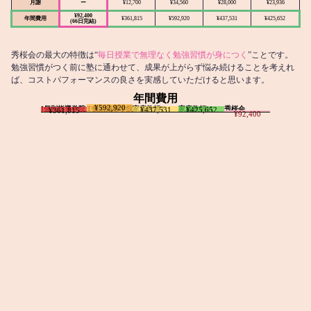
月謝
ー
¥12,700
¥34,560
¥28,000
¥23,936
¥92,400
年間費用
¥361,815
¥592,920
¥437,531
¥425,652
(66日完結)
秀桜会の最大の特徴は“
毎日授業で無理なく勉強習慣が身につく
”ことです。
勉強習慣がつく前に塾に通わせて、成果が上がらず悩み続けることを考えれ
ば、コストパフォーマンスの良さを実感していただけると思います。
年間費用
¥592,920
I個別指導学院
T個別指導学院
家庭教師T
家庭教師M
秀桜会
¥437,531
¥425,652
¥361,815
¥92,400