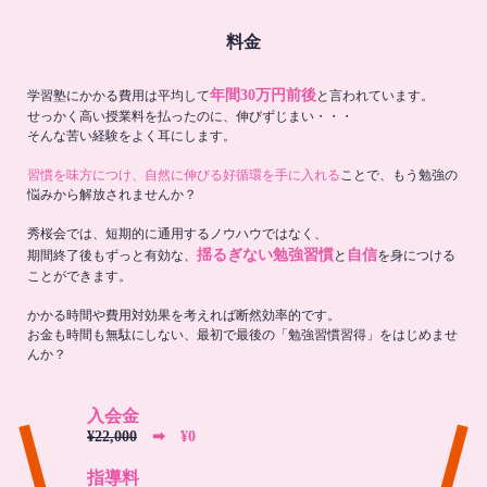
料金
年間30万円前後
学習塾にかかる費用は平均して
と言われています。
せっかく高い授業料を払ったのに、伸びずじまい・・・
そんな苦い経験をよく耳にします。
習慣を味方につけ、自然に伸びる好循環を手に入れる
ことで、もう勉強の
悩みから解放されませんか？
秀桜会では、短期的に通用するノウハウではなく、
揺るぎない勉強習慣
自信
期間終了後もずっと有効な、
と
を身につける
ことができます。
かかる時間や費用対効果を考えれば断然効率的です。
お金も時間も無駄にしない、最初で最後の「勉強習慣習得」をはじめませ
んか？
入会金
¥22,000
➡︎ ¥0
指導料