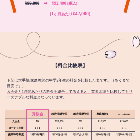
¥99,800
➡︎ ¥92,400
(税込)
(1
¥42,000)
ヶ月あたり
【料金比較表】
下記は大手塾/家庭教師の中学2年生の料金を比較した表です。（あくまで
目安です）
入会金と1時間あたりの料金を総合して考えると、業界水準と比較してもリ
ーズナブルな料金となっています。
秀桜会
I個別指導学院
T個別指導学院
家庭教師T
オンライン
家庭教師M
入会金
¥0
¥13,200
¥0
¥10,500
¥15,000
コーチ：生徒
1：1
1：1
1：1
1：1
1：1
授業時間/頻度
1回15分/毎日
1回50分/月4回
1回60分/月4回
1回90分/月4回
1回80分/月4回