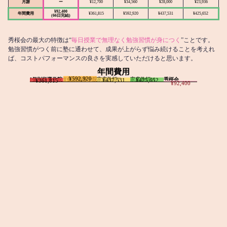
月謝
ー
¥12,700
¥34,560
¥28,000
¥23,936
¥92,400
年間費用
¥361,815
¥592,920
¥437,531
¥425,652
(66日完結)
秀桜会の最大の特徴は“
毎日授業で無理なく勉強習慣が身につく
”ことです。
勉強習慣がつく前に塾に通わせて、成果が上がらず悩み続けることを考えれ
ば、コストパフォーマンスの良さを実感していただけると思います。
年間費用
¥592,920
I個別指導学院
T個別指導学院
家庭教師T
家庭教師M
秀桜会
¥437,531
¥425,652
¥361,815
¥92,400