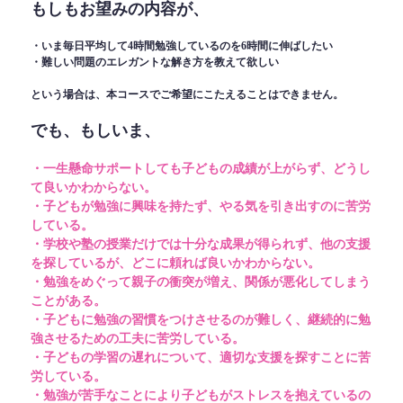
もしもお望みの内容が、
・いま毎日平均して4時間勉強しているのを6時間に伸ばしたい
・難しい問題のエレガントな解き方を教えて欲しい
という場合は、本コースでご希望にこたえることはできません。
でも、もしいま、
・一生懸命サポートしても子どもの成績が上がらず、どうし
て良いかわからない。
・子どもが勉強に興味を持たず、やる気を引き出すのに苦労
している。
・学校や塾の授業だけでは十分な成果が得られず、他の支援
を探しているが、どこに頼れば良いかわからない。
・勉強をめぐって親子の衝突が増え、関係が悪化してしまう
ことがある。
・子どもに勉強の習慣をつけさせるのが難しく、継続的に勉
強させるための工夫に苦労している。
・子どもの学習の遅れについて、適切な支援を探すことに苦
労している。
・勉強が苦手なことにより子どもがストレスを抱えているの