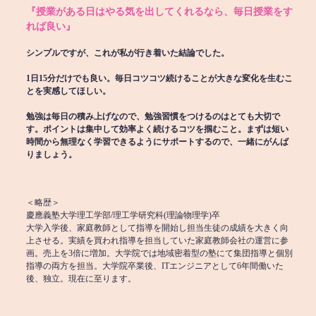
『授業がある日はやる気を出してくれるなら、毎日授業をす
れば良い』
シンプルですが、これが私が行き着いた結論でした。
1日15分だけでも良い。毎日コツコツ続けることが大きな変化を生むこ
とを実感してほしい。
勉強は毎日の積み上げなので、勉強習慣をつけるのはとても大切で
す。ポイントは集中して効率よく続けるコツを掴むこと。まずは短い
時間から無理なく学習できるようにサポートするので、一緒にがんば
りましょう。
＜略歴＞
慶應義塾大学理工学部/理工学研究科(理論物理学)卒
大学入学後、家庭教師として指導を開始し担当生徒の成績を大きく向
上させる。実績を買われ指導を担当していた家庭教師会社の運営に参
画。売上を3倍に増加。大学院では地域密着型の塾にて集団指導と個別
指導の両方を担当。大学院卒業後、ITエンジニアとして6年間働いた
後、独立。現在に至ります。