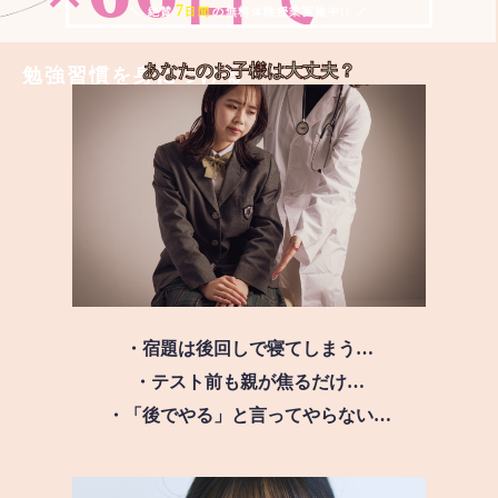
7
＼ 絶賛
日間
の無料体験授業実施中!! ／
あなたのお子様は
大丈夫？
勉強習慣を身につける
・宿題は後回しで寝てしまう…
・テスト前も親が焦るだけ…
・「後でやる」と言ってやらない…