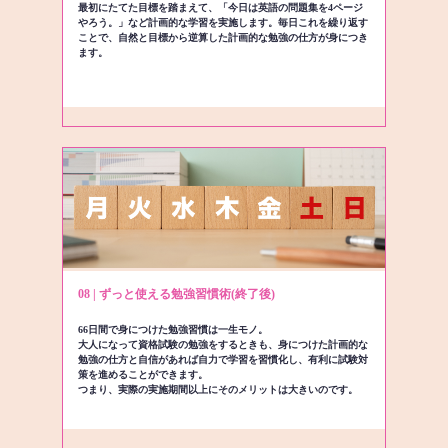
最初にたてた目標を踏まえて、「今日は英語の問題集を4ページ
やろう。」など計画的な学習を実施します。毎日これを繰り返す
ことで、自然と目標から逆算した計画的な勉強の仕方が身につき
ます。
08 | ずっと使える勉強習慣術(終了後)
66日間で身につけた勉強習慣は一生モノ。
大人になって資格試験の勉強をするときも、身につけた計画的な
勉強の仕方と自信があれば自力で学習を習慣化し、有利に試験対
策を進めることができます。
つまり、実際の実施期間以上にそのメリットは大きいのです。