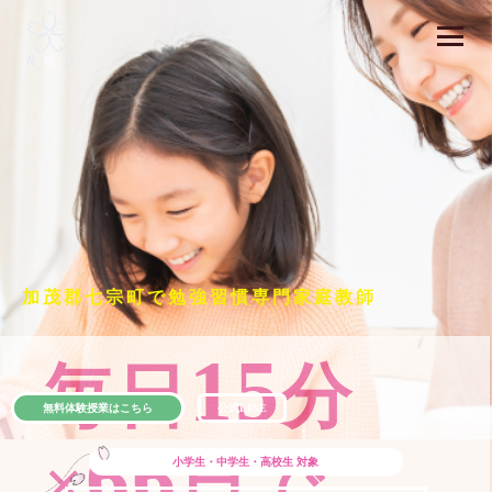
加茂郡七宗町で勉強習慣専門家庭教師
15
毎日
分
無料体験授業はこちら
公式LINE
66
×
日で
小学生・中学生・高校生
対象