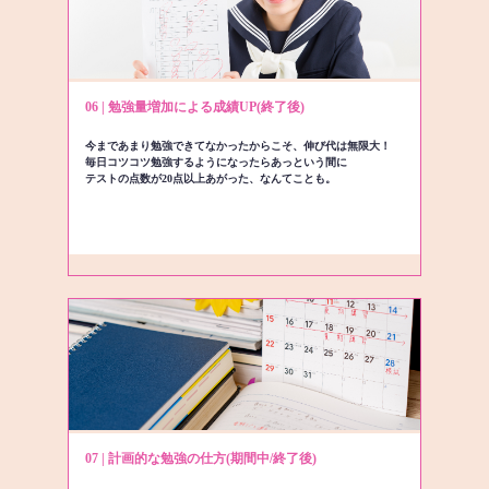
06 | 勉強量増加による成績UP(終了後)
今まであまり勉強できてなかったからこそ、伸び代は無限大！
毎日コツコツ勉強するようになったらあっという間に
テストの点数が20点以上あがった、なんてことも。
07 | 計画的な勉強の仕方(期間中/終了後)