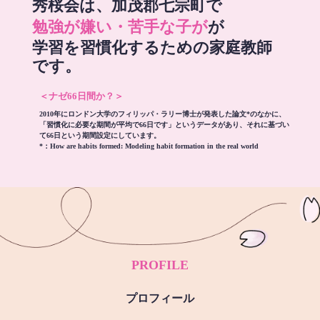
秀桜会は、加茂郡七宗町で
勉強が嫌い・苦手な子が
が
学習を習慣化するための家庭教師
です。
＜ナゼ66日間か？＞
2010年にロンドン大学のフィリッパ・ラリー博士が発表した論文*のなかに、
「習慣化に必要な期間が平均で66日です」というデータがあり、それに基づい
て66日という期間設定にしています。
*：
How are habits formed: Modeling habit formation in the real world
PROFILE
プロフィール