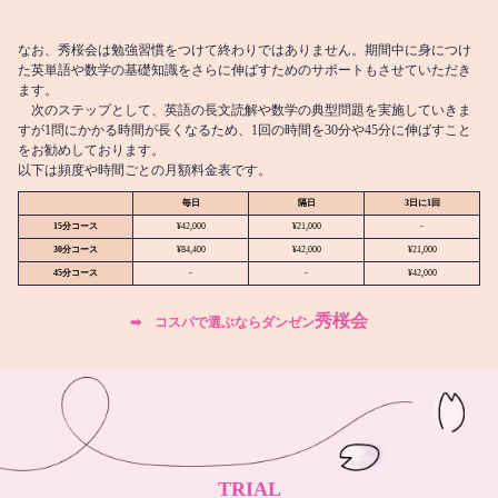
なお、秀桜会は勉強習慣をつけて終わりではありません。期間中に身につけ
た英単語や数学の基礎知識をさらに伸ばすためのサポートもさせていただき
ます。
次のステップとして、英語の長文読解や数学の典型問題を実施していきま
すが1問にかかる時間が長くなるため、1回の時間を30分や45分に伸ばすこと
をお勧めしております。
以下は頻度や時間ごとの月額料金表です。
毎日
隔日
3日に1回
15分コース
¥42,000
¥21,000
-
30分コース
¥84,400
¥42,000
¥21,000
45分コース
-
-
¥42,000
秀桜会
➡︎ コスパで選ぶならダンゼン
TRIAL