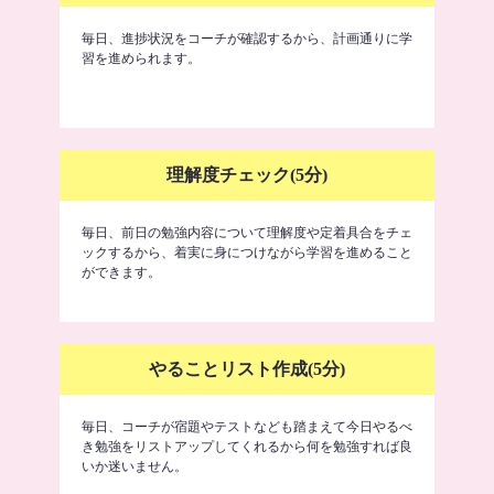
毎日、進捗状況をコーチが確認するから、計画通りに学
習を進められます。
理解度チェック(5分)
毎日、前日の勉強内容について理解度や定着具合をチェ
ックするから、着実に身につけながら学習を進めること
ができます。
やることリスト作成(5分)
毎日、コーチが宿題やテストなども踏まえて今日やるべ
き勉強をリストアップしてくれるから何を勉強すれば良
いか迷いません。