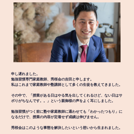
申し遅れました。
勉強習慣専門家庭教師、秀桜会の吉田と申します。
私はこれまで家庭教師や塾講師として多くの生徒を教えてきました。
その中で、「授業がある日はやる気を出してくれるけど、ない日はサ
ボりがちなんです。。」という親御様の声をよく耳にしました。
勉強習慣がつく前に塾や家庭教師に通わせても「わかったつもり」に
なるだけで、授業の内容が定着せず成績は伸びません。
秀桜会はこのような事態を解決したいという想いから生まれました。