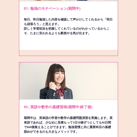
03 | 勉強のモチベーション(期間中)
毎日、昨日勉強した内容を確認して声かけしてくれるから「明日
も頑張ろう」と思えます。
詳しく学習状況を把握してくれているのがわかっているからこ
そ、たまに言われるよりも断然やる気が出ます。
04 | 英語や数学の基礎習得(期間中/終了後)
期間中は、英単語の学習や数学の基礎問題演習を実施します。英
単語であれば、少なめに見積もって1日10個ずつとしても66日間
で660個覚えることができます。勉強習慣と共に重要科目の基礎
固めができるのも大きなメリットです。