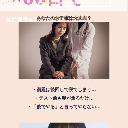
7
＼ 絶賛
日間
の無料体験授業実施中!! ／
あなたのお子様は
大丈夫？
勉強習慣を身につける
・宿題は後回しで寝てしまう…
・テスト前も親が焦るだけ…
・「後でやる」と言ってやらない…