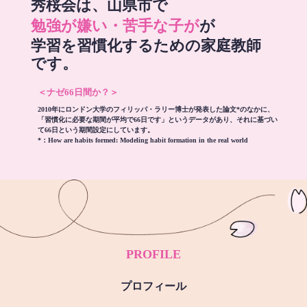
秀桜会は、山県市で
勉強が嫌い・苦手な子が
が
学習を習慣化するための家庭教師
です。
＜ナゼ66日間か？＞
2010年にロンドン大学のフィリッパ・ラリー博士が発表した論文*のなかに、
「習慣化に必要な期間が平均で66日です」というデータがあり、それに基づい
て66日という期間設定にしています。
*：
How are habits formed: Modeling habit formation in the real world
PROFILE
プロフィール