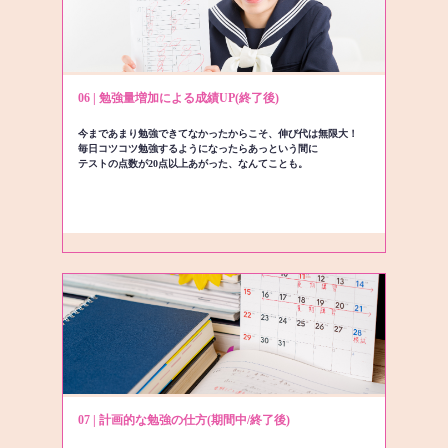
06 | 勉強量増加による成績UP(終了後)
今まであまり勉強できてなかったからこそ、伸び代は無限大！
毎日コツコツ勉強するようになったらあっという間に
テストの点数が20点以上あがった、なんてことも。
07 | 計画的な勉強の仕方(期間中/終了後)