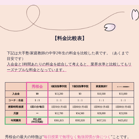
【料金比較表】
下記は大手塾/家庭教師の中学2年生の料金を比較した表です。（あくまで
目安です）
入会金と1時間あたりの料金を総合して考えると、業界水準と比較してもリ
ーズナブルな料金となっています。
秀桜会
I個別指導学院
T個別指導学院
家庭教師T
オンライン
家庭教師M
入会金
¥0
¥13,200
¥0
¥10,500
¥15,000
コーチ：生徒
1：1
1：1
1：1
1：1
1：1
授業時間/頻度
1回15分/毎日
1回50分/月4回
1回60分/月4回
1回90分/月4回
1回80分/月4回
月謝
ー
¥12,700
¥34,560
¥28,000
¥23,936
¥92,400
年間費用
¥361,815
¥592,920
¥437,531
¥425,652
(66日完結)
秀桜会の最大の特徴は“
毎日授業で無理なく勉強習慣が身につく
”ことです。