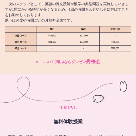
次のステップとして、英語の長文読解や数学の典型問題を実施していきま
すが1問にかかる時間が長くなるため、1回の時間を30分や45分に伸ばすこと
をお勧めしております。
以下は頻度や時間ごとの月額料金表です。
毎日
隔日
3日に1回
15分コース
¥42,000
¥21,000
-
30分コース
¥84,400
¥42,000
¥21,000
45分コース
-
-
¥42,000
秀桜会
➡︎ コスパで選ぶならダンゼン
TRIAL
無料体験授業