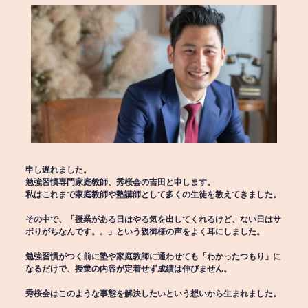
申し遅れました。
勉強習慣専門家庭教師、秀桜会の吉田と申します。
私はこれまで家庭教師や塾講師として多くの生徒を教えてきました。
その中で、「授業がある日はやる気を出してくれるけど、ない日はサ
ボりがちなんです。。」という親御様の声をよく耳にしました。
勉強習慣がつく前に塾や家庭教師に通わせても「わかったつもり」に
なるだけで、授業の内容が定着せず成績は伸びません。
秀桜会はこのような事態を解決したいという想いから生まれました。