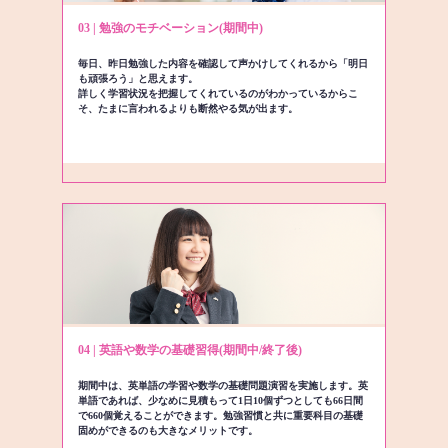
03 | 勉強のモチベーション(期間中)
毎日、昨日勉強した内容を確認して声かけしてくれるから「明日
も頑張ろう」と思えます。
詳しく学習状況を把握してくれているのがわかっているからこ
そ、たまに言われるよりも断然やる気が出ます。
04 | 英語や数学の基礎習得(期間中/終了後)
期間中は、英単語の学習や数学の基礎問題演習を実施します。英
単語であれば、少なめに見積もって1日10個ずつとしても66日間
で660個覚えることができます。勉強習慣と共に重要科目の基礎
固めができるのも大きなメリットです。