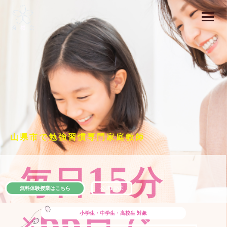
山県市で勉強習慣専門家庭教師
15
毎日
分
無料体験授業はこちら
公式LINE
66
×
日で
小学生・中学生・高校生
対象