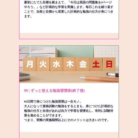
最初にたてた目標を踏まえて、「今日は英語の問題集を4ページ
やろう。」など計画的な学習を実施します。毎日これを繰り返す
ことで、自然と目標から逆算した計画的な勉強の仕方が身につき
ます。
08 | ずっと使える勉強習慣術(終了後)
66日間で身につけた勉強習慣は一生モノ。
大人になって資格試験の勉強をするときも、身につけた計画的な
勉強の仕方と自信があれば自力で学習を習慣化し、有利に試験対
策を進めることができます。
つまり、実際の実施期間以上にそのメリットは大きいのです。