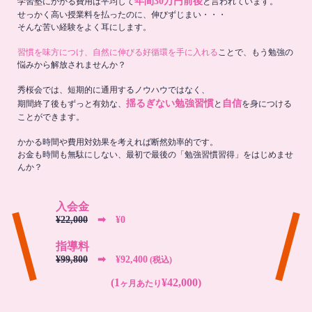
年間30万円前後
学習塾にかかる費用は平均して
と言われています。
せっかく高い授業料を払ったのに、伸びずじまい・・・
そんな苦い経験をよく耳にします。
習慣を味方につけ、自然に伸びる好循環を手に入れる
ことで、もう勉強の
悩みから解放されませんか？
秀桜会では、短期的に通用するノウハウではなく、
揺るぎない勉強習慣
自信
期間終了後もずっと有効な、
と
を身につける
ことができます。
かかる時間や費用対効果を考えれば断然効率的です。
お金も時間も無駄にしない、最初で最後の「勉強習慣習得」をはじめませ
んか？
入会金
¥22,000
➡︎ ¥0
指導料
¥99,800
➡︎ ¥92,400
(税込)
(1
¥42,000)
ヶ月あたり