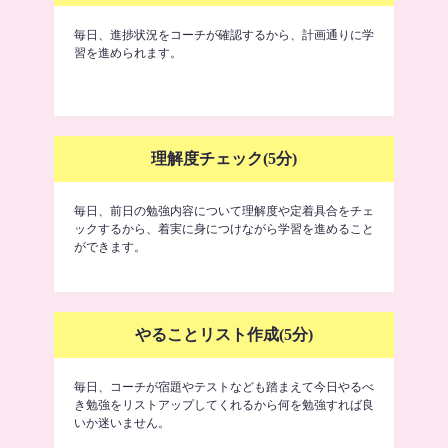
毎日、進捗状況をコーチが確認するから、計画通りに学
習を進められます。
理解度チェック(5分)
毎日、前日の勉強内容について理解度や定着具合をチェ
ックするから、着実に身につけながら学習を進めること
ができます。
やることリスト作成(5分)
毎日、コーチが宿題やテストなども踏まえて今日やるべ
き勉強をリストアップしてくれるから何を勉強すれば良
いか迷いません。