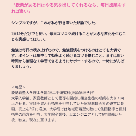
『授業がある日はやる気を出してくれるなら、毎日授業をす
れば良い』
シンプルですが、これが私が行き着いた結論でした。
1日15分だけでも良い。毎日コツコツ続けることが大きな変化を生むこ
とを実感してほしい。
勉強は毎日の積み上げなので、勉強習慣をつけるのはとても大切で
す。ポイントは集中して効率よく続けるコツを掴むこと。まずは短い
時間から無理なく学習できるようにサポートするので、一緒にがんば
りましょう。
＜略歴＞
慶應義塾大学理工学部/理工学研究科(理論物理学)卒
大学入学後、家庭教師として指導を開始し担当生徒の成績を大きく向
上させる。実績を買われ指導を担当していた家庭教師会社の運営に参
画。売上を3倍に増加。大学院では地域密着型の塾にて集団指導と個別
指導の両方を担当。大学院卒業後、ITエンジニアとして6年間働いた
後、独立。現在に至ります。