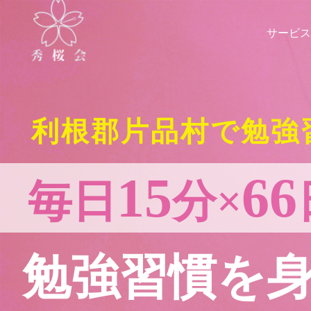
サービス
利根郡片品村で勉強
15
66
毎日
分×
勉強習慣を