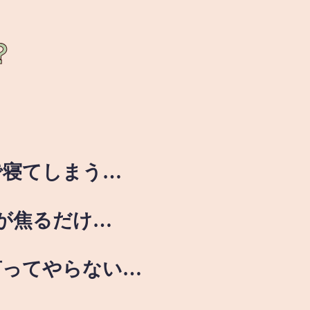
？
で寝てしまう…
が焦るだけ…
言ってやらない…