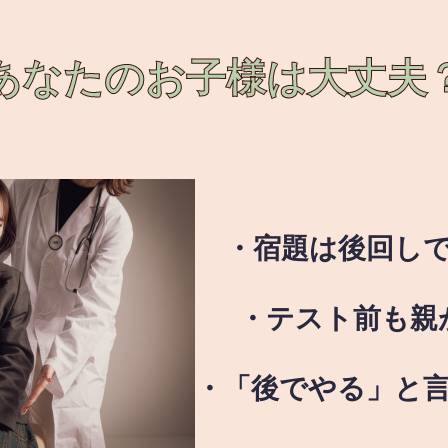
あなたのお子様は
大丈夫
・宿題は後回し
・テスト前も親
・「後でやる」と