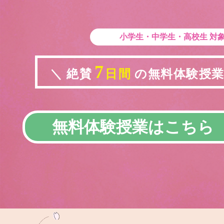
小学生・中学生・高校生
対
7
＼ 絶賛
日間
の無料体験授業実
無料体験授業はこちら