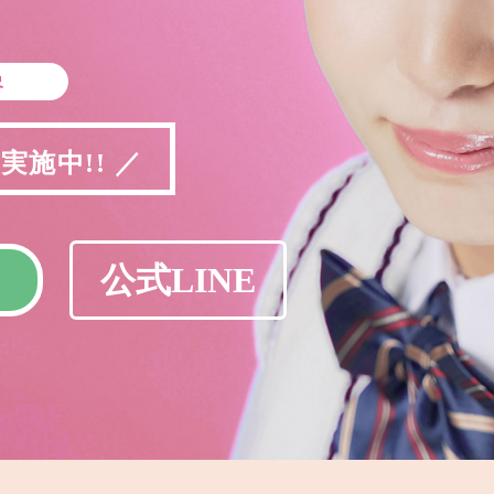
象
施中!! ／
公式LINE