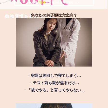
7
＼ 絶賛
日間
の無料体験授業実施中!! ／
あなたのお子様は
大丈夫？
勉強習慣を身につける
・宿題は後回しで寝てしまう…
・テスト前も親が焦るだけ…
・「後でやる」と言ってやらない…