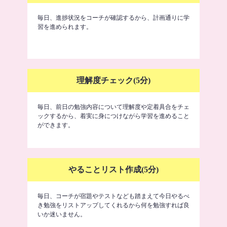
毎日、進捗状況をコーチが確認するから、計画通りに学
習を進められます。
理解度チェック(5分)
毎日、前日の勉強内容について理解度や定着具合をチェ
ックするから、着実に身につけながら学習を進めること
ができます。
やることリスト作成(5分)
毎日、コーチが宿題やテストなども踏まえて今日やるべ
き勉強をリストアップしてくれるから何を勉強すれば良
いか迷いません。