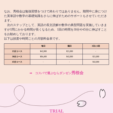
なお、秀桜会は勉強習慣をつけて終わりではありません。期間中に身につけ
た英単語や数学の基礎知識をさらに伸ばすためのサポートもさせていただき
ます。
次のステップとして、英語の長文読解や数学の典型問題を実施していきま
すが1問にかかる時間が長くなるため、1回の時間を30分や45分に伸ばすこと
をお勧めしております。
以下は頻度や時間ごとの月額料金表です。
毎日
隔日
3日に1回
15分コース
¥42,000
¥21,000
-
30分コース
¥84,400
¥42,000
¥21,000
45分コース
-
-
¥42,000
秀桜会
➡︎ コスパで選ぶならダンゼン
TRIAL