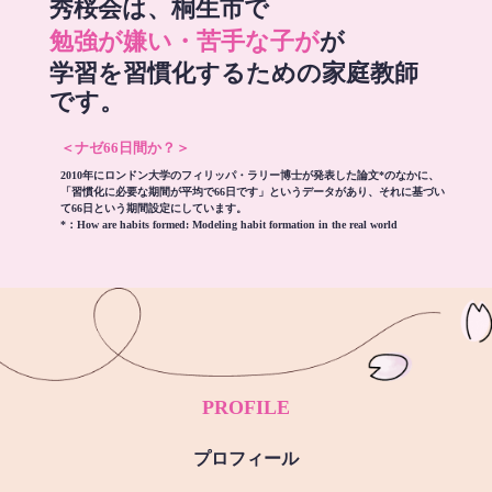
秀桜会は、桐生市で
勉強が嫌い・苦手な子が
が
学習を習慣化するための家庭教師
です。
＜ナゼ66日間か？＞
2010年にロンドン大学のフィリッパ・ラリー博士が発表した論文*のなかに、
「習慣化に必要な期間が平均で66日です」というデータがあり、それに基づい
て66日という期間設定にしています。
*：
How are habits formed: Modeling habit formation in the real world
PROFILE
プロフィール