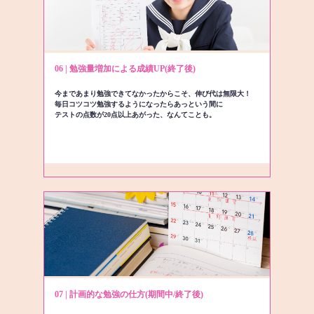
06 | 勉強量増加による成績UP(終了後)
今まであまり勉強できてなかったからこそ、伸び代は無限大！
毎日コツコツ勉強するようになったらあっという間に
テストの点数が20点以上あがった、なんてことも。
07 | 計画的な勉強の仕方(期間中/終了後)