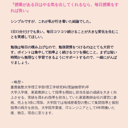
『授業がある日はやる気を出してくれるなら、毎日授業をす
れば良い』
シンプルですが、これが私が行き着いた結論でした。
1日15分だけでも良い。毎日コツコツ続けることが大きな変化を生むこ
とを実感してほしい。
勉強は毎日の積み上げなので、勉強習慣をつけるのはとても大切で
す。ポイントは集中して効率よく続けるコツを掴むこと。まずは短い
時間から無理なく学習できるようにサポートするので、一緒にがんば
りましょう。
＜略歴＞
慶應義塾大学理工学部/理工学研究科(理論物理学)卒
大学入学後、家庭教師として指導を開始し担当生徒の成績を大きく向
上させる。実績を買われ指導を担当していた家庭教師会社の運営に参
画。売上を3倍に増加。大学院では地域密着型の塾にて集団指導と個別
指導の両方を担当。大学院卒業後、ITエンジニアとして6年間働いた
後、独立。現在に至ります。