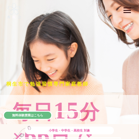
桐生市で勉強習慣専門家庭教師
15
毎日
分
無料体験授業はこちら
公式LINE
66
×
日で
小学生・中学生・高校生
対象