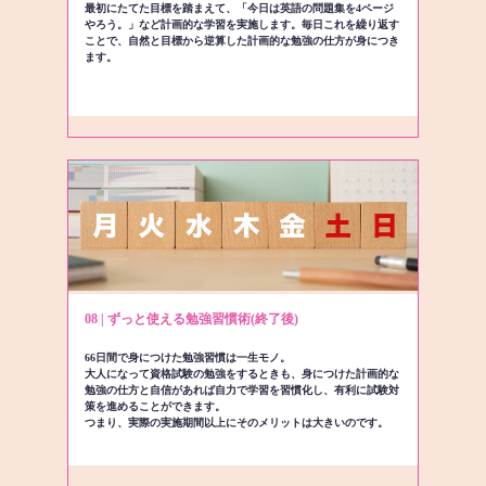
最初にたてた目標を踏まえて、「今日は英語の問題集を4ページ
やろう。」など計画的な学習を実施します。毎日これを繰り返す
ことで、自然と目標から逆算した計画的な勉強の仕方が身につき
ます。
08 | ずっと使える勉強習慣術(終了後)
66日間で身につけた勉強習慣は一生モノ。
大人になって資格試験の勉強をするときも、身につけた計画的な
勉強の仕方と自信があれば自力で学習を習慣化し、有利に試験対
策を進めることができます。
つまり、実際の実施期間以上にそのメリットは大きいのです。