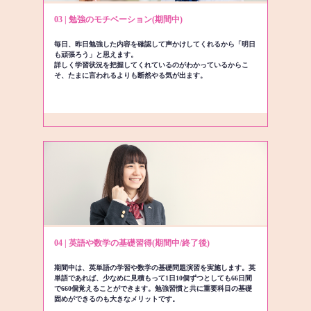
03 | 勉強のモチベーション(期間中)
毎日、昨日勉強した内容を確認して声かけしてくれるから「明日
も頑張ろう」と思えます。
詳しく学習状況を把握してくれているのがわかっているからこ
そ、たまに言われるよりも断然やる気が出ます。
04 | 英語や数学の基礎習得(期間中/終了後)
期間中は、英単語の学習や数学の基礎問題演習を実施します。英
単語であれば、少なめに見積もって1日10個ずつとしても66日間
で660個覚えることができます。勉強習慣と共に重要科目の基礎
固めができるのも大きなメリットです。