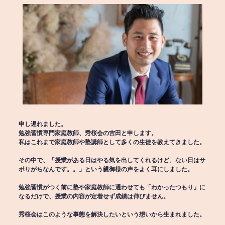
申し遅れました。
勉強習慣専門家庭教師、秀桜会の吉田と申します。
私はこれまで家庭教師や塾講師として多くの生徒を教えてきました。
その中で、「授業がある日はやる気を出してくれるけど、ない日はサ
ボりがちなんです。。」という親御様の声をよく耳にしました。
勉強習慣がつく前に塾や家庭教師に通わせても「わかったつもり」に
なるだけで、授業の内容が定着せず成績は伸びません。
秀桜会はこのような事態を解決したいという想いから生まれました。