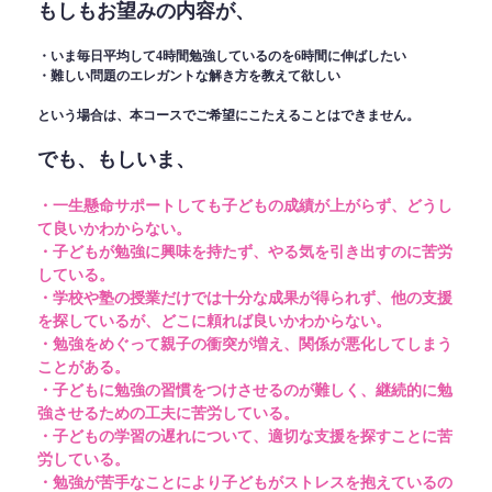
もしもお望みの内容が、
・いま毎日平均して4時間勉強しているのを6時間に伸ばしたい
・難しい問題のエレガントな解き方を教えて欲しい
という場合は、本コースでご希望にこたえることはできません。
でも、もしいま、
・一生懸命サポートしても子どもの成績が上がらず、どうし
て良いかわからない。
・子どもが勉強に興味を持たず、やる気を引き出すのに苦労
している。
・学校や塾の授業だけでは十分な成果が得られず、他の支援
を探しているが、どこに頼れば良いかわからない。
・勉強をめぐって親子の衝突が増え、関係が悪化してしまう
ことがある。
・子どもに勉強の習慣をつけさせるのが難しく、継続的に勉
強させるための工夫に苦労している。
・子どもの学習の遅れについて、適切な支援を探すことに苦
労している。
・勉強が苦手なことにより子どもがストレスを抱えているの