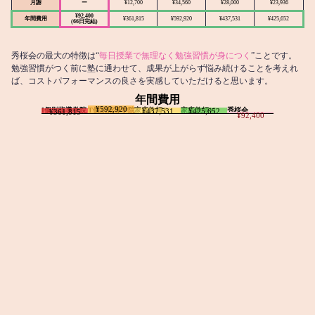
月謝
ー
¥12,700
¥34,560
¥28,000
¥23,936
¥92,400
年間費用
¥361,815
¥592,920
¥437,531
¥425,652
(66日完結)
秀桜会の最大の特徴は“
毎日授業で無理なく勉強習慣が身につく
”ことです。
勉強習慣がつく前に塾に通わせて、成果が上がらず悩み続けることを考えれ
ば、コストパフォーマンスの良さを実感していただけると思います。
年間費用
¥592,920
I個別指導学院
T個別指導学院
家庭教師T
家庭教師M
秀桜会
¥437,531
¥425,652
¥361,815
¥92,400