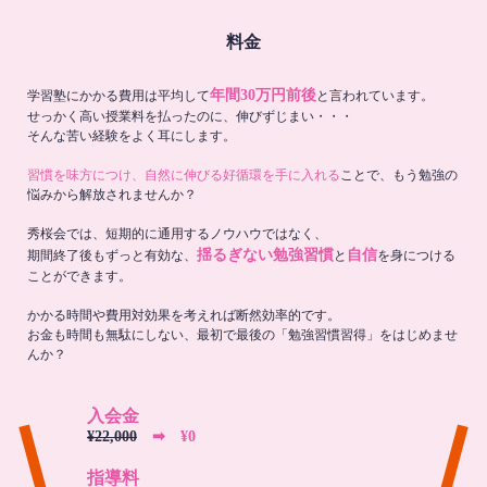
料金
年間30万円前後
学習塾にかかる費用は平均して
と言われています。
せっかく高い授業料を払ったのに、伸びずじまい・・・
そんな苦い経験をよく耳にします。
習慣を味方につけ、自然に伸びる好循環を手に入れる
ことで、もう勉強の
悩みから解放されませんか？
秀桜会では、短期的に通用するノウハウではなく、
揺るぎない勉強習慣
自信
期間終了後もずっと有効な、
と
を身につける
ことができます。
かかる時間や費用対効果を考えれば断然効率的です。
お金も時間も無駄にしない、最初で最後の「勉強習慣習得」をはじめませ
んか？
入会金
¥22,000
➡︎ ¥0
指導料