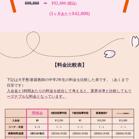
¥99,800
➡︎ ¥92,400
(税込)
(1
¥42,000)
ヶ月あたり
【料金比較表】
下記は大手塾/家庭教師の中学2年生の料金を比較した表です。（あくまで
目安です）
入会金と1時間あたりの料金を総合して考えると、業界水準と比較してもリ
ーズナブルな料金となっています。
秀桜会
I個別指導学院
T個別指導学院
家庭教師T
オンライン
家庭教師M
入会金
¥0
¥13,200
¥0
¥10,500
¥15,000
コーチ：生徒
1：1
1：1
1：1
1：1
1：1
授業時間/頻度
1回15分/毎日
1回50分/月4回
1回60分/月4回
1回90分/月4回
1回80分/月4回