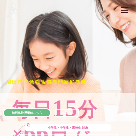
沼田市で勉強習慣専門家庭教師
15
毎日
分
無料体験授業はこちら
公式LINE
66
×
日で
小学生・中学生・高校生
対象