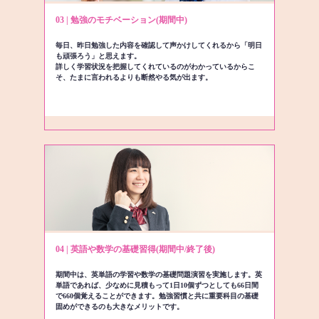
03 | 勉強のモチベーション(期間中)
毎日、昨日勉強した内容を確認して声かけしてくれるから「明日
も頑張ろう」と思えます。
詳しく学習状況を把握してくれているのがわかっているからこ
そ、たまに言われるよりも断然やる気が出ます。
04 | 英語や数学の基礎習得(期間中/終了後)
期間中は、英単語の学習や数学の基礎問題演習を実施します。英
単語であれば、少なめに見積もって1日10個ずつとしても66日間
で660個覚えることができます。勉強習慣と共に重要科目の基礎
固めができるのも大きなメリットです。