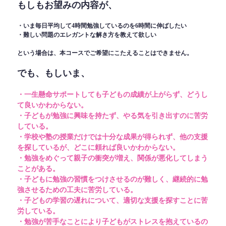
もしもお望みの内容が、
・いま毎日平均して4時間勉強しているのを6時間に伸ばしたい
・難しい問題のエレガントな解き方を教えて欲しい
という場合は、本コースでご希望にこたえることはできません。
でも、もしいま、
・一生懸命サポートしても子どもの成績が上がらず、どうし
て良いかわからない。
・子どもが勉強に興味を持たず、やる気を引き出すのに苦労
している。
・学校や塾の授業だけでは十分な成果が得られず、他の支援
を探しているが、どこに頼れば良いかわからない。
・勉強をめぐって親子の衝突が増え、関係が悪化してしまう
ことがある。
・子どもに勉強の習慣をつけさせるのが難しく、継続的に勉
強させるための工夫に苦労している。
・子どもの学習の遅れについて、適切な支援を探すことに苦
労している。
・勉強が苦手なことにより子どもがストレスを抱えているの