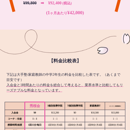
¥99,800
➡︎ ¥92,400
(税込)
(1
¥42,000)
ヶ月あたり
【料金比較表】
下記は大手塾/家庭教師の中学2年生の料金を比較した表です。（あくまで
目安です）
入会金と1時間あたりの料金を総合して考えると、業界水準と比較してもリ
ーズナブルな料金となっています。
秀桜会
I個別指導学院
T個別指導学院
家庭教師T
オンライン
家庭教師M
入会金
¥0
¥13,200
¥0
¥10,500
¥15,000
コーチ：生徒
1：1
1：1
1：1
1：1
1：1
授業時間/頻度
1回15分/毎日
1回50分/月4回
1回60分/月4回
1回90分/月4回
1回80分/月4回