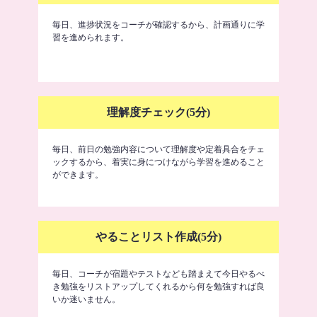
毎日、進捗状況をコーチが確認するから、計画通りに学
習を進められます。
理解度チェック(5分)
毎日、前日の勉強内容について理解度や定着具合をチェ
ックするから、着実に身につけながら学習を進めること
ができます。
やることリスト作成(5分)
毎日、コーチが宿題やテストなども踏まえて今日やるべ
き勉強をリストアップしてくれるから何を勉強すれば良
いか迷いません。