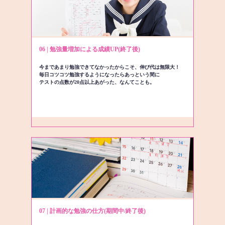
06 | 勉強量増加による成績UP(終了後)
今まであまり勉強できてなかったからこそ、伸び代は無限大！
毎日コツコツ勉強するようになったらあっという間に
テストの点数が20点以上あがった、なんてことも。
07 | 計画的な勉強の仕方(期間中/終了後)