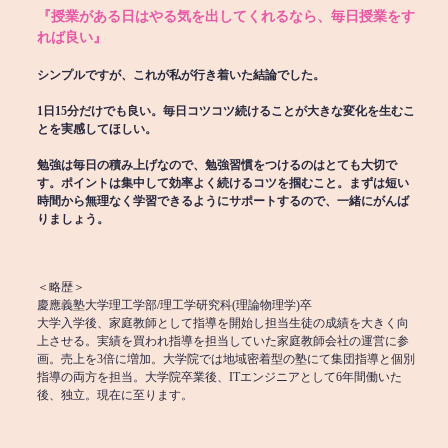
『授業がある日はやる気を出してくれるなら、毎日授業をす
れば良い』
シンプルですが、これが私が行き着いた結論でした。
1日15分だけでも良い。毎日コツコツ続けることが大きな変化を生むこ
とを実感してほしい。
勉強は毎日の積み上げなので、勉強習慣をつけるのはとても大切で
す。ポイントは集中して効率よく続けるコツを掴むこと。まずは短い
時間から無理なく学習できるようにサポートするので、一緒にがんば
りましょう。
＜略歴＞
慶應義塾大学理工学部/理工学研究科(理論物理学)卒
大学入学後、家庭教師として指導を開始し担当生徒の成績を大きく向
上させる。実績を買われ指導を担当していた家庭教師会社の運営に参
画。売上を3倍に増加。大学院では地域密着型の塾にて集団指導と個別
指導の両方を担当。大学院卒業後、ITエンジニアとして6年間働いた
後、独立。現在に至ります。