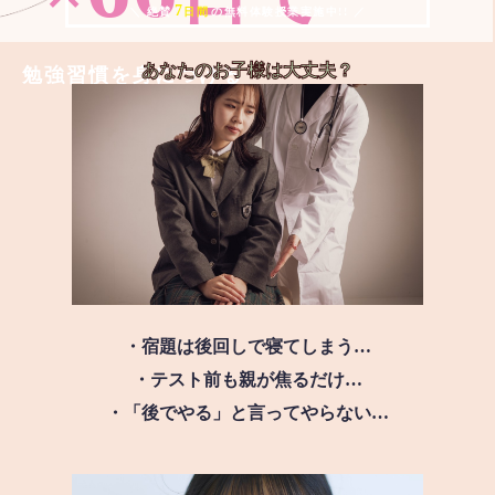
7
＼ 絶賛
日間
の無料体験授業実施中!! ／
あなたのお子様は
大丈夫？
勉強習慣を身につける
・宿題は後回しで寝てしまう…
・テスト前も親が焦るだけ…
・「後でやる」と言ってやらない…