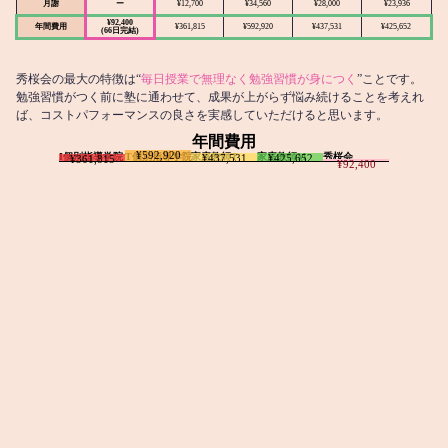
月謝
ー
¥12,700
¥34,560
¥28,000
¥23,936
¥92,400
年間費用
¥361,815
¥592,920
¥437,531
¥425,652
(66日完結)
秀桜会の最大の特徴は“
毎日授業で無理なく勉強習慣が身につく
”ことです。
勉強習慣がつく前に塾に通わせて、成果が上がらず悩み続けることを考えれ
ば、コストパフォーマンスの良さを実感していただけると思います。
年間費用
¥592,920
I個別指導学院
T個別指導学院
家庭教師T
家庭教師M
秀桜会
¥437,531
¥425,652
¥361,815
¥92,400