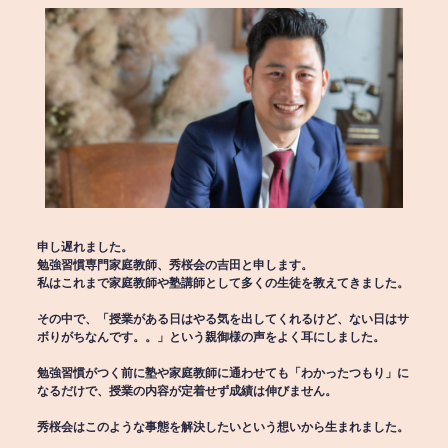
申し遅れました。
勉強習慣専門家庭教師、秀桜会の吉田と申します。
私はこれまで家庭教師や塾講師として多くの生徒を教えてきました。
その中で、「授業がある日はやる気を出してくれるけど、ない日はサ
ボりがちなんです。。」という親御様の声をよく耳にしました。
勉強習慣がつく前に塾や家庭教師に通わせても「わかったつもり」に
なるだけで、授業の内容が定着せず成績は伸びません。
秀桜会はこのような事態を解決したいという想いから生まれました。