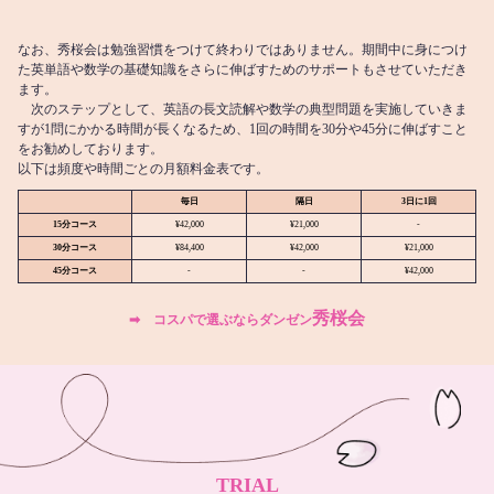
なお、秀桜会は勉強習慣をつけて終わりではありません。期間中に身につけ
た英単語や数学の基礎知識をさらに伸ばすためのサポートもさせていただき
ます。
次のステップとして、英語の長文読解や数学の典型問題を実施していきま
すが1問にかかる時間が長くなるため、1回の時間を30分や45分に伸ばすこと
をお勧めしております。
以下は頻度や時間ごとの月額料金表です。
毎日
隔日
3日に1回
15分コース
¥42,000
¥21,000
-
30分コース
¥84,400
¥42,000
¥21,000
45分コース
-
-
¥42,000
秀桜会
➡︎ コスパで選ぶならダンゼン
TRIAL