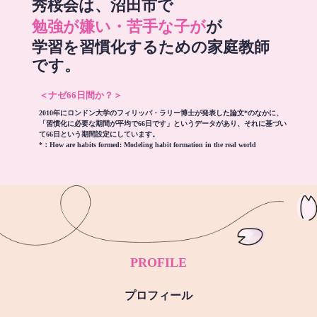
秀桜会は、沼田市で
勉強が嫌い・苦手な子が
が
学習を習慣化するための家庭教師
です。
＜ナゼ66日間か？＞
2010年にロンドン大学のフィリッパ・ラリー博士が発表した論文*のなかに、
「習慣化に必要な期間が平均で66日です」というデータがあり、それに基づい
て66日という期間設定にしています。
*：
How are habits formed: Modeling habit formation in the real world
PROFILE
プロフィール