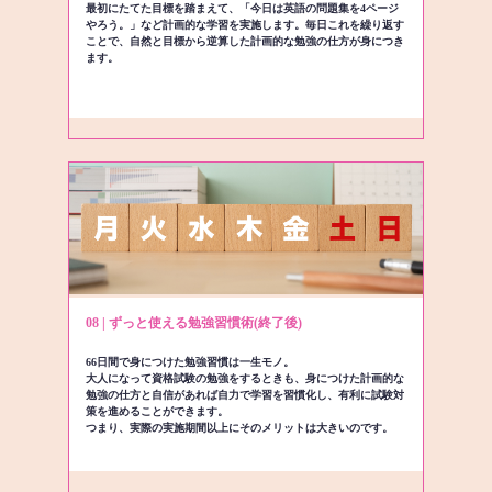
最初にたてた目標を踏まえて、「今日は英語の問題集を4ページ
やろう。」など計画的な学習を実施します。毎日これを繰り返す
ことで、自然と目標から逆算した計画的な勉強の仕方が身につき
ます。
08 | ずっと使える勉強習慣術(終了後)
66日間で身につけた勉強習慣は一生モノ。
大人になって資格試験の勉強をするときも、身につけた計画的な
勉強の仕方と自信があれば自力で学習を習慣化し、有利に試験対
策を進めることができます。
つまり、実際の実施期間以上にそのメリットは大きいのです。