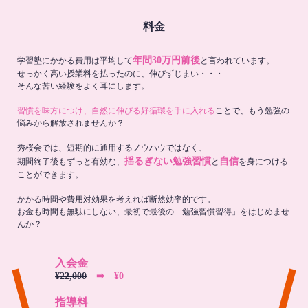
料金
年間30万円前後
学習塾にかかる費用は平均して
と言われています。
せっかく高い授業料を払ったのに、伸びずじまい・・・
そんな苦い経験をよく耳にします。
習慣を味方につけ、自然に伸びる好循環を手に入れる
ことで、もう勉強の
悩みから解放されませんか？
秀桜会では、短期的に通用するノウハウではなく、
揺るぎない勉強習慣
自信
期間終了後もずっと有効な、
と
を身につける
ことができます。
かかる時間や費用対効果を考えれば断然効率的です。
お金も時間も無駄にしない、最初で最後の「勉強習慣習得」をはじめませ
んか？
入会金
¥22,000
➡︎ ¥0
指導料