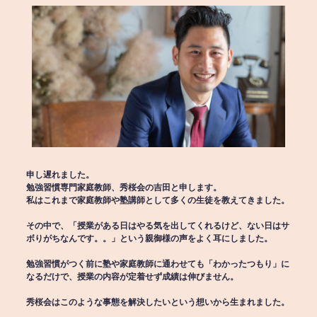
申し遅れました。
勉強習慣専門家庭教師、秀桜会の吉田と申します。
私はこれまで家庭教師や塾講師として多くの生徒を教えてきました。
その中で、「授業がある日はやる気を出してくれるけど、ない日はサ
ボりがちなんです。。」という親御様の声をよく耳にしました。
勉強習慣がつく前に塾や家庭教師に通わせても「わかったつもり」に
なるだけで、授業の内容が定着せず成績は伸びません。
秀桜会はこのような事態を解決したいという想いから生まれました。