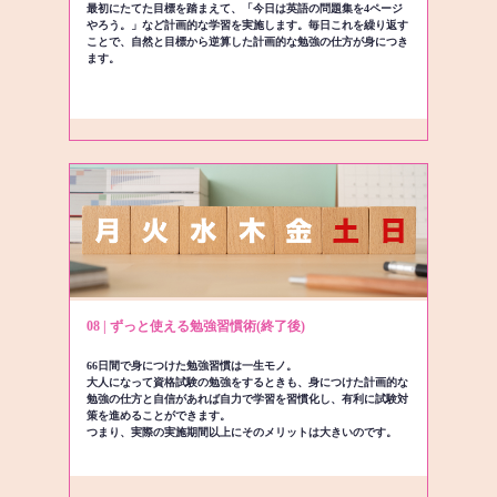
最初にたてた目標を踏まえて、「今日は英語の問題集を4ページ
やろう。」など計画的な学習を実施します。毎日これを繰り返す
ことで、自然と目標から逆算した計画的な勉強の仕方が身につき
ます。
08 | ずっと使える勉強習慣術(終了後)
66日間で身につけた勉強習慣は一生モノ。
大人になって資格試験の勉強をするときも、身につけた計画的な
勉強の仕方と自信があれば自力で学習を習慣化し、有利に試験対
策を進めることができます。
つまり、実際の実施期間以上にそのメリットは大きいのです。