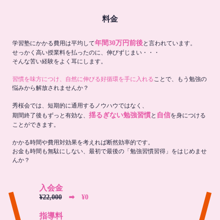
料金
年間30万円前後
学習塾にかかる費用は平均して
と言われています。
せっかく高い授業料を払ったのに、伸びずじまい・・・
そんな苦い経験をよく耳にします。
習慣を味方につけ、自然に伸びる好循環を手に入れる
ことで、もう勉強の
悩みから解放されませんか？
秀桜会では、短期的に通用するノウハウではなく、
揺るぎない勉強習慣
自信
期間終了後もずっと有効な、
と
を身につける
ことができます。
かかる時間や費用対効果を考えれば断然効率的です。
お金も時間も無駄にしない、最初で最後の「勉強習慣習得」をはじめませ
んか？
入会金
¥22,000
➡︎ ¥0
指導料