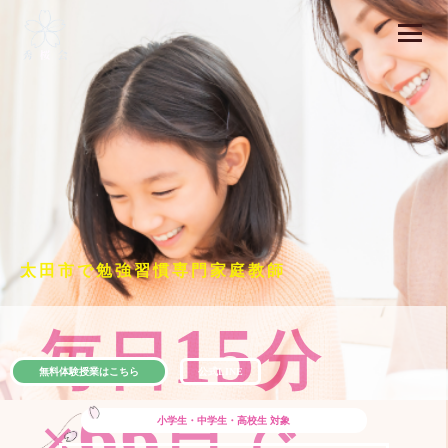
太田市で勉強習慣専門家庭教師
15
毎日
分
無料体験授業はこちら
公式LINE
66
×
日で
小学生・中学生・高校生
対象