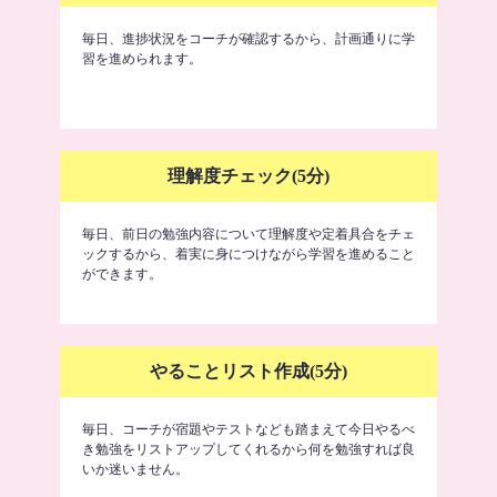
毎日、進捗状況をコーチが確認するから、計画通りに学
習を進められます。
理解度チェック(5分)
毎日、前日の勉強内容について理解度や定着具合をチェ
ックするから、着実に身につけながら学習を進めること
ができます。
やることリスト作成(5分)
毎日、コーチが宿題やテストなども踏まえて今日やるべ
き勉強をリストアップしてくれるから何を勉強すれば良
いか迷いません。