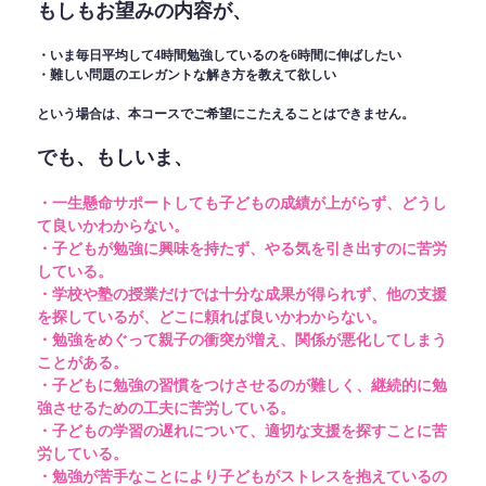
もしもお望みの内容が、
・いま毎日平均して4時間勉強しているのを6時間に伸ばしたい
・難しい問題のエレガントな解き方を教えて欲しい
という場合は、本コースでご希望にこたえることはできません。
でも、もしいま、
・一生懸命サポートしても子どもの成績が上がらず、どうし
て良いかわからない。
・子どもが勉強に興味を持たず、やる気を引き出すのに苦労
している。
・学校や塾の授業だけでは十分な成果が得られず、他の支援
を探しているが、どこに頼れば良いかわからない。
・勉強をめぐって親子の衝突が増え、関係が悪化してしまう
ことがある。
・子どもに勉強の習慣をつけさせるのが難しく、継続的に勉
強させるための工夫に苦労している。
・子どもの学習の遅れについて、適切な支援を探すことに苦
労している。
・勉強が苦手なことにより子どもがストレスを抱えているの