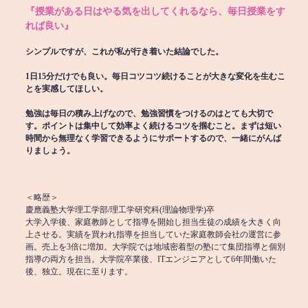
『授業がある日はやる気を出してくれるなら、毎日授業をす
れば良い』
シンプルですが、これが私が行き着いた結論でした。
1日15分だけでも良い。毎日コツコツ続けることが大きな変化を生むこ
とを実感してほしい。
勉強は毎日の積み上げなので、勉強習慣をつけるのはとても大切で
す。ポイントは集中して効率よく続けるコツを掴むこと。まずは短い
時間から無理なく学習できるようにサポートするので、一緒にがんば
りましょう。
＜略歴＞
慶應義塾大学理工学部/理工学研究科(理論物理学)卒
大学入学後、家庭教師として指導を開始し担当生徒の成績を大きく向
上させる。実績を買われ指導を担当していた家庭教師会社の運営に参
画。売上を3倍に増加。大学院では地域密着型の塾にて集団指導と個別
指導の両方を担当。大学院卒業後、ITエンジニアとして6年間働いた
後、独立。現在に至ります。