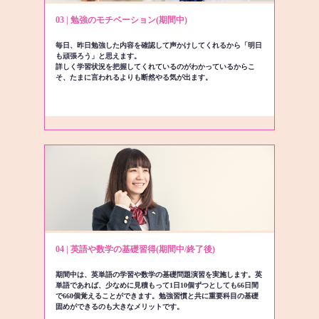
03 | 勉強のモチベーション(期間中)
毎日、昨日勉強した内容を確認して声かけしてくれるから「明日
も頑張ろう」と思えます。
詳しく学習状況を把握してくれているのがわかっているからこ
そ、たまに言われるよりも断然やる気が出ます。
04 | 英語や数学の基礎習得(期間中/終了後)
期間中は、英単語の学習や数学の基礎問題演習を実施します。英
単語であれば、少なめに見積もって1日10個ずつとしても66日間
で660個覚えることができます。勉強習慣と共に重要科目の基礎
固めができるのも大きなメリットです。