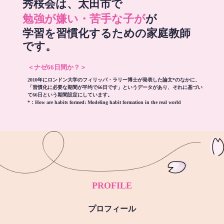
秀桜会は、太田市で
勉強が嫌い・苦手な子が
が
学習を習慣化するための家庭教師
です。
＜ナゼ66日間か？＞
2010年にロンドン大学のフィリッパ・ラリー博士が発表した論文*のなかに、
「習慣化に必要な期間が平均で66日です」というデータがあり、それに基づい
て66日という期間設定にしています。
*：
How are habits formed: Modeling habit formation in the real world
PROFILE
プロフィール