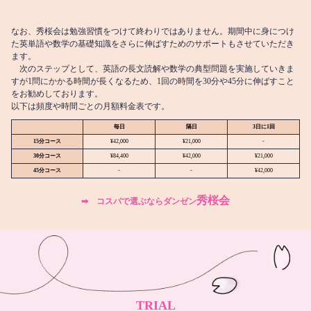
なお、秀桜会は勉強習慣をつけて終わりではありません。期間中に身につけ
た英単語や数学の基礎知識をさらに伸ばすためのサポートもさせていただき
ます。
次のステップとして、英語の長文読解や数学の典型問題を実施していきま
すが1問にかかる時間が長くなるため、1回の時間を30分や45分に伸ばすこと
をお勧めしております。
以下は頻度や時間ごとの月額料金表です。
毎日
隔日
3日に1回
15分コース
¥42,000
¥21,000
-
30分コース
¥84,400
¥42,000
¥21,000
45分コース
-
-
¥42,000
秀桜会
➡︎ コスパで選ぶならダンゼン
TRIAL