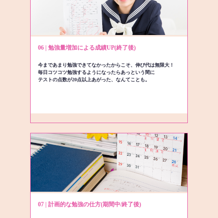
06 | 勉強量増加による成績UP(終了後)
今まであまり勉強できてなかったからこそ、伸び代は無限大！
毎日コツコツ勉強するようになったらあっという間に
テストの点数が20点以上あがった、なんてことも。
07 | 計画的な勉強の仕方(期間中/終了後)