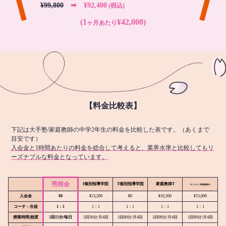
¥99,800
➡︎ ¥92,400
(税込)
(1
¥42,000)
ヶ月あたり
【料金比較表】
下記は大手塾/家庭教師の中学2年生の料金を比較した表です。（あくまで
目安です）
入会金と1時間あたりの料金を総合して考えると、業界水準と比較してもリ
ーズナブルな料金となっています。
秀桜会
I個別指導学院
T個別指導学院
家庭教師T
オンライン
家庭教師M
入会金
¥0
¥13,200
¥0
¥10,500
¥15,000
コーチ：生徒
1：1
1：1
1：1
1：1
1：1
授業時間/頻度
1回15分/毎日
1回50分/月4回
1回60分/月4回
1回90分/月4回
1回80分/月4回