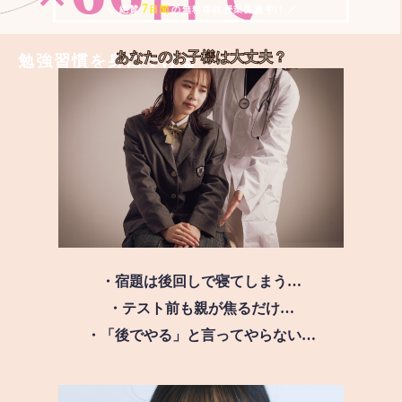
7
＼ 絶賛
日間
の無料体験授業実施中!! ／
あなたのお子様は
大丈夫？
勉強習慣を身につける
・宿題は後回しで寝てしまう…
・テスト前も親が焦るだけ…
・「後でやる」と言ってやらない…