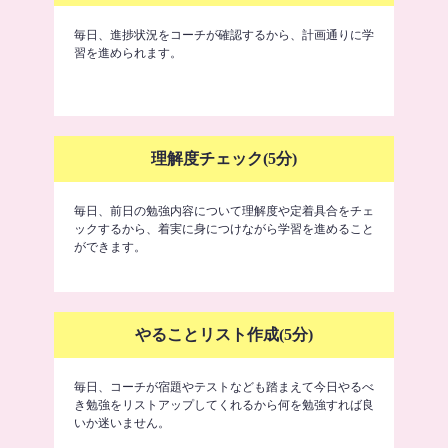
毎日、進捗状況をコーチが確認するから、計画通りに学
習を進められます。
理解度チェック(5分)
毎日、前日の勉強内容について理解度や定着具合をチェ
ックするから、着実に身につけながら学習を進めること
ができます。
やることリスト作成(5分)
毎日、コーチが宿題やテストなども踏まえて今日やるべ
き勉強をリストアップしてくれるから何を勉強すれば良
いか迷いません。