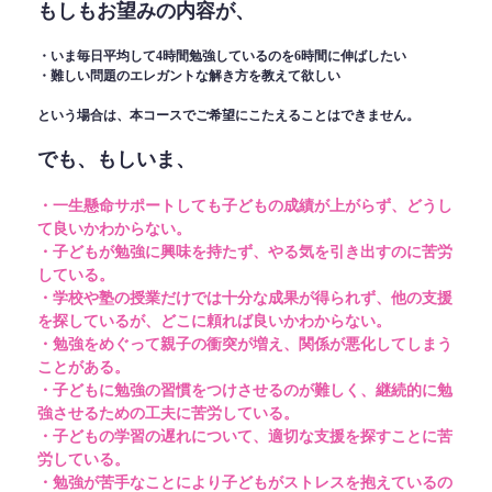
もしもお望みの内容が、
・いま毎日平均して4時間勉強しているのを6時間に伸ばしたい
・難しい問題のエレガントな解き方を教えて欲しい
という場合は、本コースでご希望にこたえることはできません。
でも、もしいま、
・一生懸命サポートしても子どもの成績が上がらず、どうし
て良いかわからない。
・子どもが勉強に興味を持たず、やる気を引き出すのに苦労
している。
・学校や塾の授業だけでは十分な成果が得られず、他の支援
を探しているが、どこに頼れば良いかわからない。
・勉強をめぐって親子の衝突が増え、関係が悪化してしまう
ことがある。
・子どもに勉強の習慣をつけさせるのが難しく、継続的に勉
強させるための工夫に苦労している。
・子どもの学習の遅れについて、適切な支援を探すことに苦
労している。
・勉強が苦手なことにより子どもがストレスを抱えているの