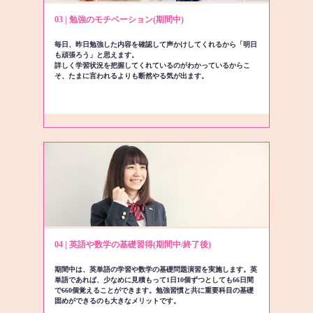
03 | 勉強のモチベーション(期間中)
毎日、昨日勉強した内容を確認して声かけしてくれるから「明日
も頑張ろう」と思えます。
詳しく学習状況を把握してくれているのがわかっているからこ
そ、たまに言われるよりも断然やる気が出ます。
04 | 英語や数学の基礎習得(期間中/終了後)
期間中は、英単語の学習や数学の基礎問題演習を実施します。英
単語であれば、少なめに見積もって1日10個ずつとしても66日間
で660個覚えることができます。勉強習慣と共に重要科目の基礎
固めができるのも大きなメリットです。