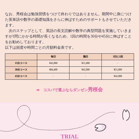
なお、秀桜会は勉強習慣をつけて終わりではありません。期間中に身につけ
た英単語や数学の基礎知識をさらに伸ばすためのサポートもさせていただき
ます。
次のステップとして、英語の長文読解や数学の典型問題を実施していきま
すが1問にかかる時間が長くなるため、1回の時間を30分や45分に伸ばすこと
をお勧めしております。
以下は頻度や時間ごとの月額料金表です。
毎日
隔日
3日に1回
15分コース
¥42,000
¥21,000
-
30分コース
¥84,400
¥42,000
¥21,000
45分コース
-
-
¥42,000
秀桜会
➡︎ コスパで選ぶならダンゼン
TRIAL