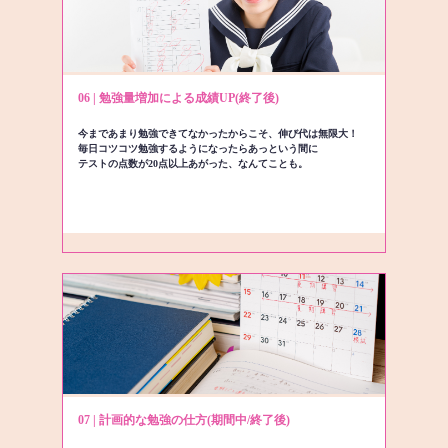
06 | 勉強量増加による成績UP(終了後)
今まであまり勉強できてなかったからこそ、伸び代は無限大！
毎日コツコツ勉強するようになったらあっという間に
テストの点数が20点以上あがった、なんてことも。
07 | 計画的な勉強の仕方(期間中/終了後)