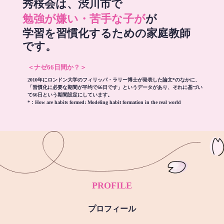
秀桜会は、渋川市で
勉強が嫌い・苦手な子が
が
学習を習慣化するための家庭教師
です。
＜ナゼ66日間か？＞
2010年にロンドン大学のフィリッパ・ラリー博士が発表した論文*のなかに、
「習慣化に必要な期間が平均で66日です」というデータがあり、それに基づい
て66日という期間設定にしています。
*：
How are habits formed: Modeling habit formation in the real world
PROFILE
プロフィール