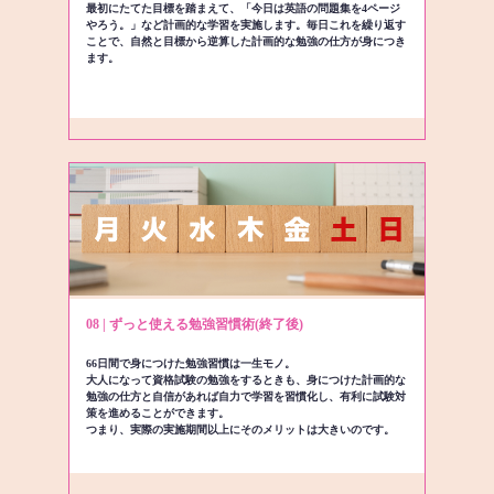
最初にたてた目標を踏まえて、「今日は英語の問題集を4ページ
やろう。」など計画的な学習を実施します。毎日これを繰り返す
ことで、自然と目標から逆算した計画的な勉強の仕方が身につき
ます。
08 | ずっと使える勉強習慣術(終了後)
66日間で身につけた勉強習慣は一生モノ。
大人になって資格試験の勉強をするときも、身につけた計画的な
勉強の仕方と自信があれば自力で学習を習慣化し、有利に試験対
策を進めることができます。
つまり、実際の実施期間以上にそのメリットは大きいのです。