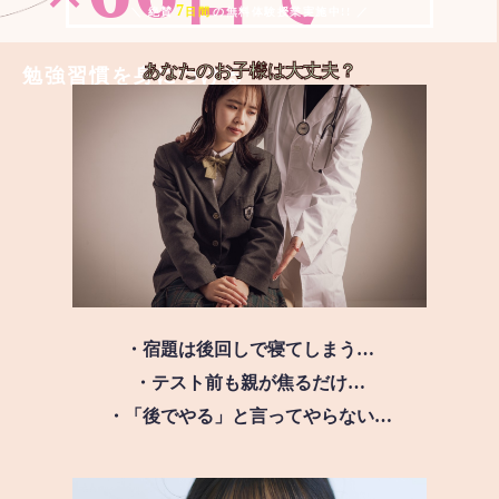
7
＼ 絶賛
日間
の無料体験授業実施中!! ／
あなたのお子様は
大丈夫？
勉強習慣を身につける
・宿題は後回しで寝てしまう…
・テスト前も親が焦るだけ…
・「後でやる」と言ってやらない…