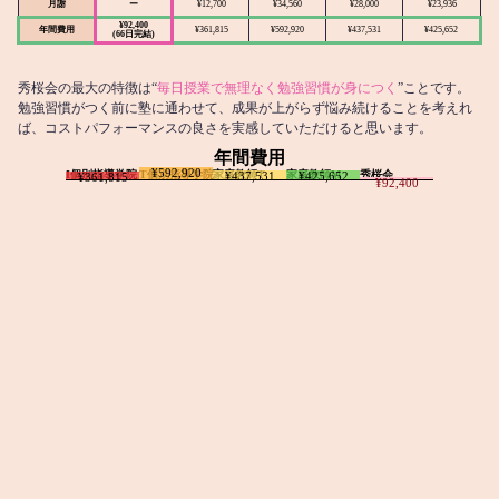
月謝
ー
¥12,700
¥34,560
¥28,000
¥23,936
¥92,400
年間費用
¥361,815
¥592,920
¥437,531
¥425,652
(66日完結)
秀桜会の最大の特徴は“
毎日授業で無理なく勉強習慣が身につく
”ことです。
勉強習慣がつく前に塾に通わせて、成果が上がらず悩み続けることを考えれ
ば、コストパフォーマンスの良さを実感していただけると思います。
年間費用
¥592,920
I個別指導学院
T個別指導学院
家庭教師T
家庭教師M
秀桜会
¥437,531
¥425,652
¥361,815
¥92,400