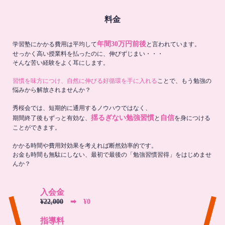
料金
年間30万円前後
学習塾にかかる費用は平均して
と言われています。
せっかく高い授業料を払ったのに、伸びずじまい・・・
そんな苦い経験をよく耳にします。
習慣を味方につけ、自然に伸びる好循環を手に入れる
ことで、もう勉強の
悩みから解放されませんか？
秀桜会では、短期的に通用するノウハウではなく、
揺るぎない勉強習慣
自信
期間終了後もずっと有効な、
と
を身につける
ことができます。
かかる時間や費用対効果を考えれば断然効率的です。
お金も時間も無駄にしない、最初で最後の「勉強習慣習得」をはじめませ
んか？
入会金
¥22,000
➡︎ ¥0
指導料