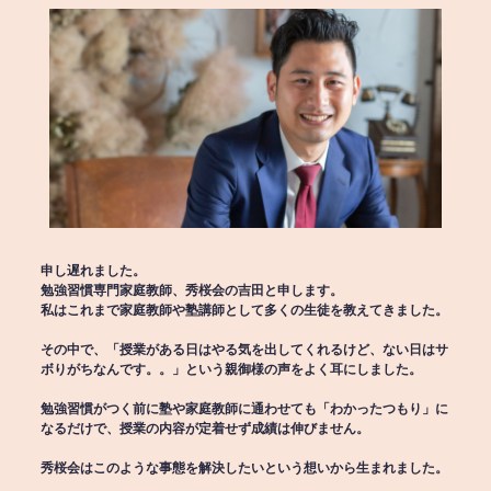
申し遅れました。
勉強習慣専門家庭教師、秀桜会の吉田と申します。
私はこれまで家庭教師や塾講師として多くの生徒を教えてきました。
その中で、「授業がある日はやる気を出してくれるけど、ない日はサ
ボりがちなんです。。」という親御様の声をよく耳にしました。
勉強習慣がつく前に塾や家庭教師に通わせても「わかったつもり」に
なるだけで、授業の内容が定着せず成績は伸びません。
秀桜会はこのような事態を解決したいという想いから生まれました。