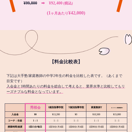
¥99,800
➡︎ ¥92,400
(税込)
(1
¥42,000)
ヶ月あたり
【料金比較表】
下記は大手塾/家庭教師の中学2年生の料金を比較した表です。（あくまで
目安です）
入会金と1時間あたりの料金を総合して考えると、業界水準と比較してもリ
ーズナブルな料金となっています。
秀桜会
I個別指導学院
T個別指導学院
家庭教師T
オンライン
家庭教師M
入会金
¥0
¥13,200
¥0
¥10,500
¥15,000
コーチ：生徒
1：1
1：1
1：1
1：1
1：1
授業時間/頻度
1回15分/毎日
1回50分/月4回
1回60分/月4回
1回90分/月4回
1回80分/月4回