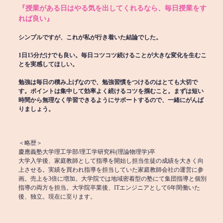
『授業がある日はやる気を出してくれるなら、毎日授業をす
れば良い』
シンプルですが、これが私が行き着いた結論でした。
1日15分だけでも良い。毎日コツコツ続けることが大きな変化を生むこ
とを実感してほしい。
勉強は毎日の積み上げなので、勉強習慣をつけるのはとても大切で
す。ポイントは集中して効率よく続けるコツを掴むこと。まずは短い
時間から無理なく学習できるようにサポートするので、一緒にがんば
りましょう。
＜略歴＞
慶應義塾大学理工学部/理工学研究科(理論物理学)卒
大学入学後、家庭教師として指導を開始し担当生徒の成績を大きく向
上させる。実績を買われ指導を担当していた家庭教師会社の運営に参
画。売上を3倍に増加。大学院では地域密着型の塾にて集団指導と個別
指導の両方を担当。大学院卒業後、ITエンジニアとして6年間働いた
後、独立。現在に至ります。