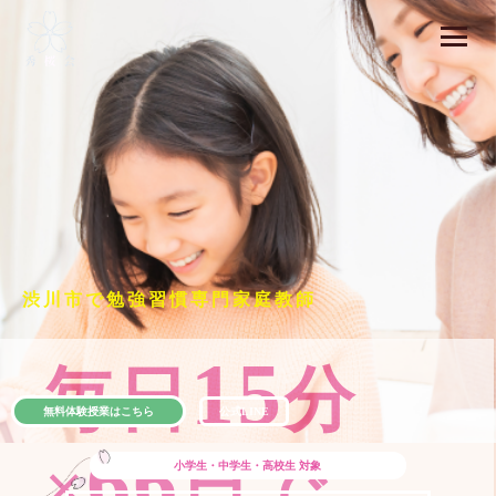
渋川市で勉強習慣専門家庭教師
15
毎日
分
無料体験授業はこちら
公式LINE
66
×
日で
小学生・中学生・高校生
対象