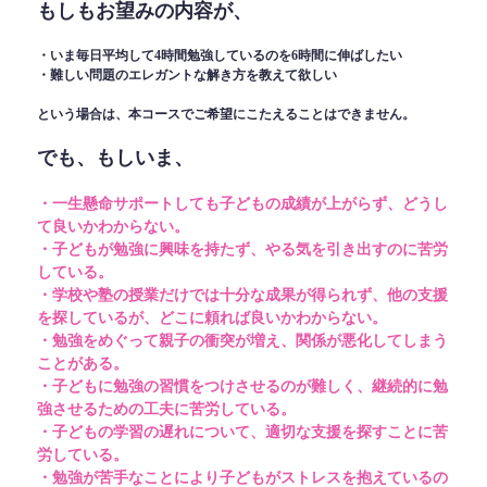
もしもお望みの内容が、
・いま毎日平均して4時間勉強しているのを6時間に伸ばしたい
・難しい問題のエレガントな解き方を教えて欲しい
という場合は、本コースでご希望にこたえることはできません。
でも、もしいま、
・一生懸命サポートしても子どもの成績が上がらず、どうし
て良いかわからない。
・子どもが勉強に興味を持たず、やる気を引き出すのに苦労
している。
・学校や塾の授業だけでは十分な成果が得られず、他の支援
を探しているが、どこに頼れば良いかわからない。
・勉強をめぐって親子の衝突が増え、関係が悪化してしまう
ことがある。
・子どもに勉強の習慣をつけさせるのが難しく、継続的に勉
強させるための工夫に苦労している。
・子どもの学習の遅れについて、適切な支援を探すことに苦
労している。
・勉強が苦手なことにより子どもがストレスを抱えているの