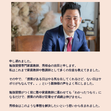
申し遅れました。
勉強習慣専門家庭教師、秀桜会の吉田と申します。
私はこれまで家庭教師や塾講師として多くの生徒を教えてきました。
その中で、「授業がある日はやる気を出してくれるけど、ない日はサ
ボりがちなんです。。」という親御様の声をよく耳にしました。
勉強習慣がつく前に塾や家庭教師に通わせても「わかったつもり」に
なるだけで、授業の内容が定着せず成績は伸びません。
秀桜会はこのような事態を解決したいという想いから生まれました。