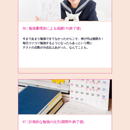
06 | 勉強量増加による成績UP(終了後)
今まであまり勉強できてなかったからこそ、伸び代は無限大！
毎日コツコツ勉強するようになったらあっという間に
テストの点数が20点以上あがった、なんてことも。
07 | 計画的な勉強の仕方(期間中/終了後)