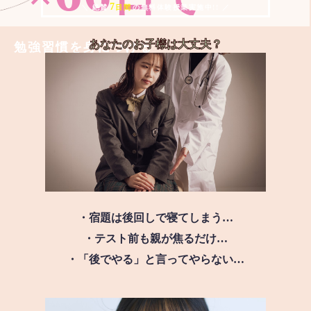
7
＼ 絶賛
日間
の無料体験授業実施中!! ／
あなたのお子様は
大丈夫？
勉強習慣を身につける
・宿題は後回しで寝てしまう…
・テスト前も親が焦るだけ…
・「後でやる」と言ってやらない…