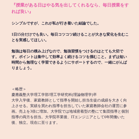
『授業がある日はやる気を出してくれるなら、毎日授業をす
れば良い』
シンプルですが、これが私が行き着いた結論でした。
1日15分だけでも良い。毎日コツコツ続けることが大きな変化を生むこ
とを実感してほしい。
勉強は毎日の積み上げなので、勉強習慣をつけるのはとても大切で
す。ポイントは集中して効率よく続けるコツを掴むこと。まずは短い
時間から無理なく学習できるようにサポートするので、一緒にがんば
りましょう。
＜略歴＞
慶應義塾大学理工学部/理工学研究科(理論物理学)卒
大学入学後、家庭教師として指導を開始し担当生徒の成績を大きく向
上させる。実績を買われ指導を担当していた家庭教師会社の運営に参
画。売上を3倍に増加。大学院では地域密着型の塾にて集団指導と個別
指導の両方を担当。大学院卒業後、ITエンジニアとして6年間働いた
後、独立。現在に至ります。