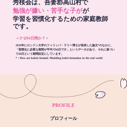
秀桜会は、吾妻郡高山村で
勉強が嫌い・苦手な子が
が
学習を習慣化するための家庭教師
です。
＜ナゼ66日間か？＞
2010年にロンドン大学のフィリッパ・ラリー博士が発表した論文*のなかに、
「習慣化に必要な期間が平均で66日です」というデータがあり、それに基づい
て66日という期間設定にしています。
*：
How are habits formed: Modeling habit formation in the real world
PROFILE
プロフィール