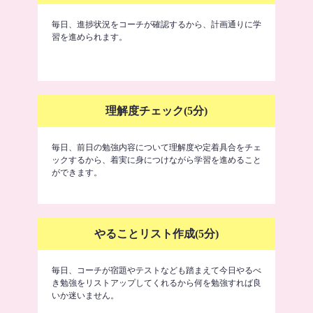
毎日、進捗状況をコーチが確認するから、計画通りに学
習を進められます。
理解度チェック(5分)
毎日、前日の勉強内容について理解度や定着具合をチェ
ックするから、着実に身につけながら学習を進めること
ができます。
やることリスト作成(5分)
毎日、コーチが宿題やテストなども踏まえて今日やるべ
き勉強をリストアップしてくれるから何を勉強すれば良
いか迷いません。