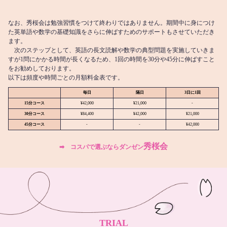
なお、秀桜会は勉強習慣をつけて終わりではありません。期間中に身につけ
た英単語や数学の基礎知識をさらに伸ばすためのサポートもさせていただき
ます。
次のステップとして、英語の長文読解や数学の典型問題を実施していきま
すが1問にかかる時間が長くなるため、1回の時間を30分や45分に伸ばすこと
をお勧めしております。
以下は頻度や時間ごとの月額料金表です。
毎日
隔日
3日に1回
15分コース
¥42,000
¥21,000
-
30分コース
¥84,400
¥42,000
¥21,000
45分コース
-
-
¥42,000
秀桜会
➡︎ コスパで選ぶならダンゼン
TRIAL