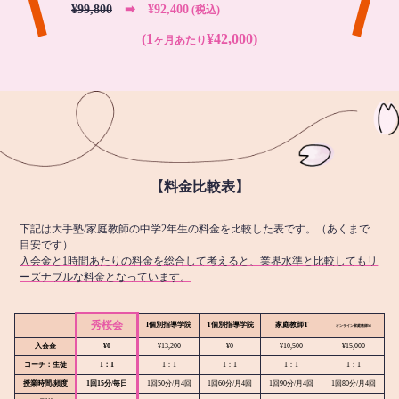
¥99,800
➡︎ ¥92,400
(税込)
(1
¥42,000)
ヶ月あたり
【料金比較表】
下記は大手塾/家庭教師の中学2年生の料金を比較した表です。（あくまで
目安です）
入会金と1時間あたりの料金を総合して考えると、業界水準と比較してもリ
ーズナブルな料金となっています。
秀桜会
I個別指導学院
T個別指導学院
家庭教師T
オンライン
家庭教師M
入会金
¥0
¥13,200
¥0
¥10,500
¥15,000
コーチ：生徒
1：1
1：1
1：1
1：1
1：1
授業時間/頻度
1回15分/毎日
1回50分/月4回
1回60分/月4回
1回90分/月4回
1回80分/月4回