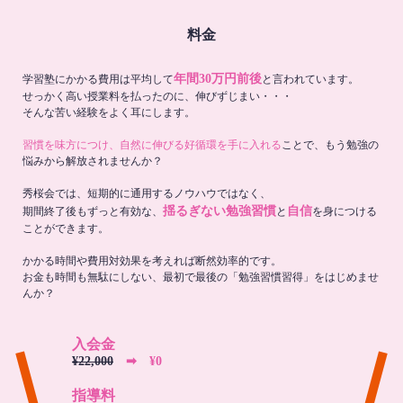
料金
年間30万円前後
学習塾にかかる費用は平均して
と言われています。
せっかく高い授業料を払ったのに、伸びずじまい・・・
そんな苦い経験をよく耳にします。
習慣を味方につけ、自然に伸びる好循環を手に入れる
ことで、もう勉強の
悩みから解放されませんか？
秀桜会では、短期的に通用するノウハウではなく、
揺るぎない勉強習慣
自信
期間終了後もずっと有効な、
と
を身につける
ことができます。
かかる時間や費用対効果を考えれば断然効率的です。
お金も時間も無駄にしない、最初で最後の「勉強習慣習得」をはじめませ
んか？
入会金
¥22,000
➡︎ ¥0
指導料