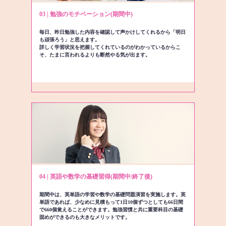
03 | 勉強のモチベーション(期間中)
毎日、昨日勉強した内容を確認して声かけしてくれるから「明日
も頑張ろう」と思えます。
詳しく学習状況を把握してくれているのがわかっているからこ
そ、たまに言われるよりも断然やる気が出ます。
04 | 英語や数学の基礎習得(期間中/終了後)
期間中は、英単語の学習や数学の基礎問題演習を実施します。英
単語であれば、少なめに見積もって1日10個ずつとしても66日間
で660個覚えることができます。勉強習慣と共に重要科目の基礎
固めができるのも大きなメリットです。