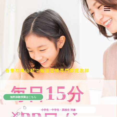
吾妻郡高山村で勉強習慣専門家庭教師
15
毎日
分
無料体験授業はこちら
公式LINE
66
×
日で
小学生・中学生・高校生
対象