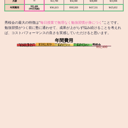
月謝
ー
¥12,700
¥34,560
¥28,000
¥23,936
¥92,400
年間費用
¥361,815
¥592,920
¥437,531
¥425,652
(66日完結)
秀桜会の最大の特徴は“
毎日授業で無理なく勉強習慣が身につく
”ことです。
勉強習慣がつく前に塾に通わせて、成果が上がらず悩み続けることを考えれ
ば、コストパフォーマンスの良さを実感していただけると思います。
年間費用
¥592,920
I個別指導学院
T個別指導学院
家庭教師T
家庭教師M
秀桜会
¥437,531
¥425,652
¥361,815
¥92,400