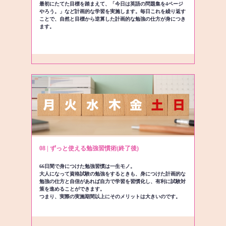
最初にたてた目標を踏まえて、「今日は英語の問題集を4ページ
やろう。」など計画的な学習を実施します。毎日これを繰り返す
ことで、自然と目標から逆算した計画的な勉強の仕方が身につき
ます。
08 | ずっと使える勉強習慣術(終了後)
66日間で身につけた勉強習慣は一生モノ。
大人になって資格試験の勉強をするときも、身につけた計画的な
勉強の仕方と自信があれば自力で学習を習慣化し、有利に試験対
策を進めることができます。
つまり、実際の実施期間以上にそのメリットは大きいのです。