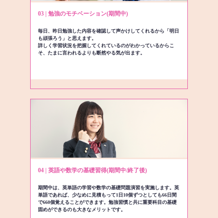
03 | 勉強のモチベーション(期間中)
毎日、昨日勉強した内容を確認して声かけしてくれるから「明日
も頑張ろう」と思えます。
詳しく学習状況を把握してくれているのがわかっているからこ
そ、たまに言われるよりも断然やる気が出ます。
04 | 英語や数学の基礎習得(期間中/終了後)
期間中は、英単語の学習や数学の基礎問題演習を実施します。英
単語であれば、少なめに見積もって1日10個ずつとしても66日間
で660個覚えることができます。勉強習慣と共に重要科目の基礎
固めができるのも大きなメリットです。