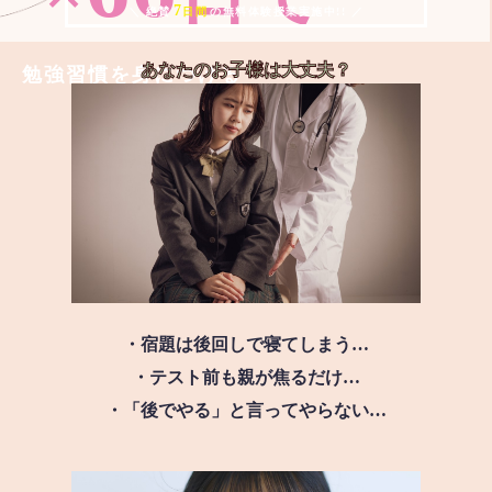
7
＼ 絶賛
日間
の無料体験授業実施中!! ／
あなたのお子様は
大丈夫？
勉強習慣を身につける
・宿題は後回しで寝てしまう…
・テスト前も親が焦るだけ…
・「後でやる」と言ってやらない…