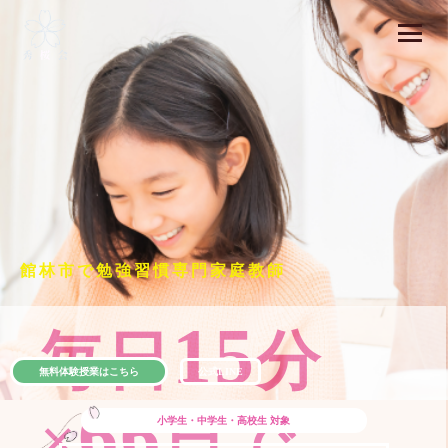
館林市で勉強習慣専門家庭教師
15
毎日
分
無料体験授業はこちら
公式LINE
66
×
日で
小学生・中学生・高校生
対象