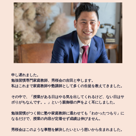
申し遅れました。
勉強習慣専門家庭教師、秀桜会の吉田と申します。
私はこれまで家庭教師や塾講師として多くの生徒を教えてきました。
その中で、「授業がある日はやる気を出してくれるけど、ない日はサ
ボりがちなんです。。」という親御様の声をよく耳にしました。
勉強習慣がつく前に塾や家庭教師に通わせても「わかったつもり」に
なるだけで、授業の内容が定着せず成績は伸びません。
秀桜会はこのような事態を解決したいという想いから生まれました。