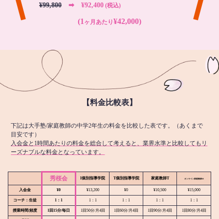
¥99,800
➡︎ ¥92,400
(税込)
(1
¥42,000)
ヶ月あたり
【料金比較表】
下記は大手塾/家庭教師の中学2年生の料金を比較した表です。（あくまで
目安です）
入会金と1時間あたりの料金を総合して考えると、業界水準と比較してもリ
ーズナブルな料金となっています。
秀桜会
I個別指導学院
T個別指導学院
家庭教師T
オンライン
家庭教師M
入会金
¥0
¥13,200
¥0
¥10,500
¥15,000
コーチ：生徒
1：1
1：1
1：1
1：1
1：1
授業時間/頻度
1回15分/毎日
1回50分/月4回
1回60分/月4回
1回90分/月4回
1回80分/月4回