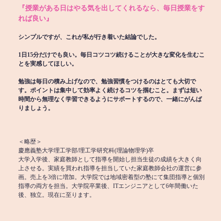
『授業がある日はやる気を出してくれるなら、毎日授業をす
れば良い』
シンプルですが、これが私が行き着いた結論でした。
1日15分だけでも良い。毎日コツコツ続けることが大きな変化を生むこ
とを実感してほしい。
勉強は毎日の積み上げなので、勉強習慣をつけるのはとても大切で
す。ポイントは集中して効率よく続けるコツを掴むこと。まずは短い
時間から無理なく学習できるようにサポートするので、一緒にがんば
りましょう。
＜略歴＞
慶應義塾大学理工学部/理工学研究科(理論物理学)卒
大学入学後、家庭教師として指導を開始し担当生徒の成績を大きく向
上させる。実績を買われ指導を担当していた家庭教師会社の運営に参
画。売上を3倍に増加。大学院では地域密着型の塾にて集団指導と個別
指導の両方を担当。大学院卒業後、ITエンジニアとして6年間働いた
後、独立。現在に至ります。