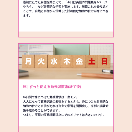
最初にたてた目標を踏まえて、「今日は英語の問題集を4ページ
やろう。」など計画的な学習を実施します。毎日これを繰り返す
ことで、自然と目標から逆算した計画的な勉強の仕方が身につき
ます。
08 | ずっと使える勉強習慣術(終了後)
66日間で身につけた勉強習慣は一生モノ。
大人になって資格試験の勉強をするときも、身につけた計画的な
勉強の仕方と自信があれば自力で学習を習慣化し、有利に試験対
策を進めることができます。
つまり、実際の実施期間以上にそのメリットは大きいのです。