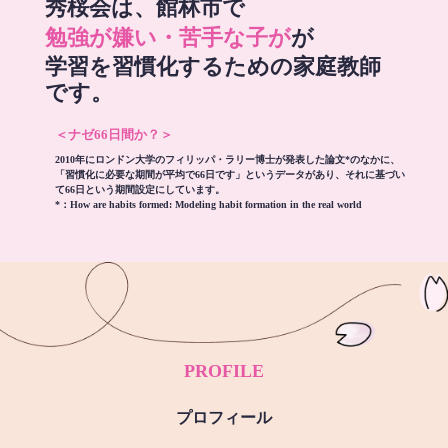
秀桜会は、館林市で
勉強が嫌い・苦手な子が
が
学習を習慣化するための家庭教師
です。
＜ナゼ66日間か？＞
2010年にロンドン大学のフィリッパ・ラリー博士が発表した論文*のなかに、
「習慣化に必要な期間が平均で66日です」というデータがあり、それに基づい
て66日という期間設定にしています。
*：
How are habits formed: Modeling habit formation in the real world
PROFILE
プロフィール