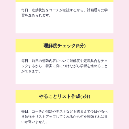
毎日、進捗状況をコーチが確認するから、計画通りに学
習を進められます。
理解度チェック(5分)
毎日、前日の勉強内容について理解度や定着具合をチェ
ックするから、着実に身につけながら学習を進めること
ができます。
やることリスト作成(5分)
毎日、コーチが宿題やテストなども踏まえて今日やるべ
き勉強をリストアップしてくれるから何を勉強すれば良
いか迷いません。