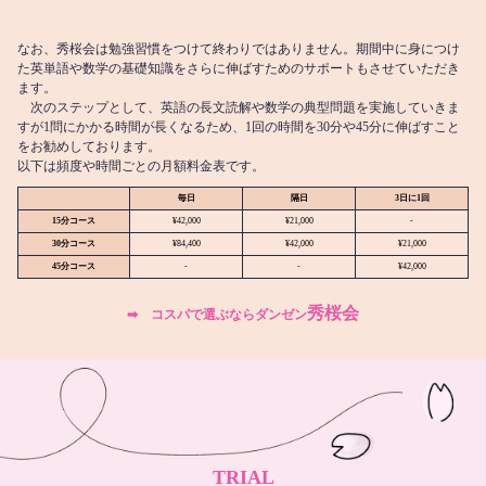
なお、秀桜会は勉強習慣をつけて終わりではありません。期間中に身につけ
た英単語や数学の基礎知識をさらに伸ばすためのサポートもさせていただき
ます。
次のステップとして、英語の長文読解や数学の典型問題を実施していきま
すが1問にかかる時間が長くなるため、1回の時間を30分や45分に伸ばすこと
をお勧めしております。
以下は頻度や時間ごとの月額料金表です。
毎日
隔日
3日に1回
15分コース
¥42,000
¥21,000
-
30分コース
¥84,400
¥42,000
¥21,000
45分コース
-
-
¥42,000
秀桜会
➡︎ コスパで選ぶならダンゼン
TRIAL