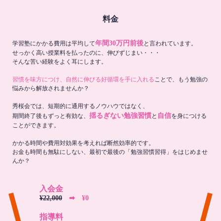
料金
年間30万円前後
学習塾にかかる費用は平均して
と言われています。
せっかく高い授業料を払ったのに、伸びずじまい・・・
そんな苦い経験をよく耳にします。
習慣を味方につけ、自然に伸びる好循環を手に入れる
ことで、もう勉強の
悩みから解放されませんか？
秀桜会では、短期的に通用するノウハウではなく、
揺るぎない勉強習慣
自信
期間終了後もずっと有効な、
と
を身につける
ことができます。
かかる時間や費用対効果を考えれば断然効率的です。
お金も時間も無駄にしない、最初で最後の「勉強習慣習得」をはじめませ
んか？
入会金
¥22,000
➡︎ ¥0
指導料