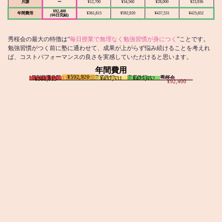
月謝
ー
¥12,700
¥34,560
¥28,000
¥23,936
¥92,400
年間費用
¥361,815
¥592,920
¥437,531
¥425,652
(66日完結)
秀桜会の最大の特徴は“
毎日授業で無理なく勉強習慣が身につく
”ことです。
勉強習慣がつく前に塾に通わせて、成果が上がらず悩み続けることを考えれ
ば、コストパフォーマンスの良さを実感していただけると思います。
年間費用
¥592,920
I個別指導学院
T個別指導学院
家庭教師T
家庭教師M
秀桜会
¥437,531
¥425,652
¥361,815
¥92,400