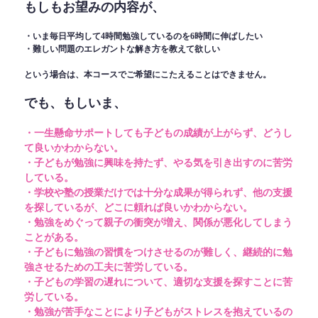
もしもお望みの内容が、
・いま毎日平均して4時間勉強しているのを6時間に伸ばしたい
・難しい問題のエレガントな解き方を教えて欲しい
という場合は、本コースでご希望にこたえることはできません。
でも、もしいま、
・一生懸命サポートしても子どもの成績が上がらず、どうし
て良いかわからない。
・子どもが勉強に興味を持たず、やる気を引き出すのに苦労
している。
・学校や塾の授業だけでは十分な成果が得られず、他の支援
を探しているが、どこに頼れば良いかわからない。
・勉強をめぐって親子の衝突が増え、関係が悪化してしまう
ことがある。
・子どもに勉強の習慣をつけさせるのが難しく、継続的に勉
強させるための工夫に苦労している。
・子どもの学習の遅れについて、適切な支援を探すことに苦
労している。
・勉強が苦手なことにより子どもがストレスを抱えているの