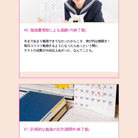
06 | 勉強量増加による成績UP(終了後)
今まであまり勉強できてなかったからこそ、伸び代は無限大！
毎日コツコツ勉強するようになったらあっという間に
テストの点数が20点以上あがった、なんてことも。
07 | 計画的な勉強の仕方(期間中/終了後)