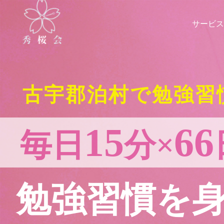
サービス
古宇郡泊村で勉強習
15
66
毎日
分×
勉強習慣を