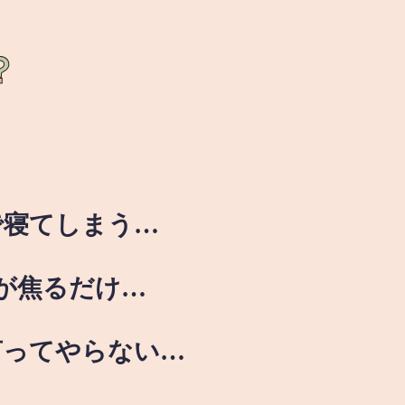
？
で寝てしまう…
が焦るだけ…
言ってやらない…