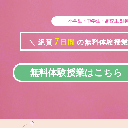
小学生・中学生・高校生
対
7
＼ 絶賛
日間
の無料体験授業実
無料体験授業はこちら