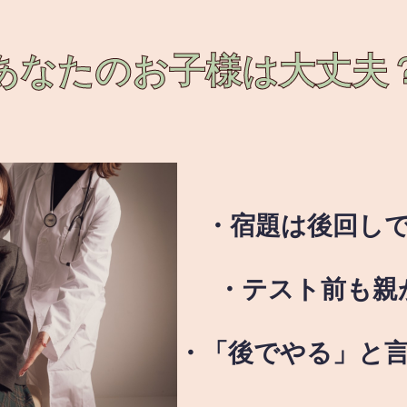
あなたのお子様は
大丈夫
・宿題は後回し
・テスト前も親
・「後でやる」と