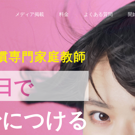
メディア掲載
料金
よくある質問
開
慣専門家庭教師
日で
身につける