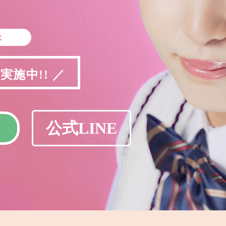
象
施中!! ／
公式LINE