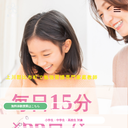
上川郡比布町で勉強習慣専門家庭教師
15
毎日
分
無料体験授業はこちら
公式LINE
66
×
日で
小学生・中学生・高校生
対象