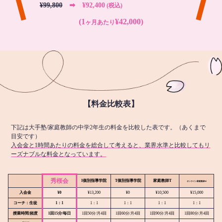
¥99,800
➡︎ ¥92,400
(税込)
(1
¥42,000)
ヶ月あたり
【料金比較表】
下記は大手塾/家庭教師の中学2年生の料金を比較した表です。（あくまで
目安です）
入会金と1時間あたりの料金を総合して考えると、業界水準と比較してもリ
ーズナブルな料金となっています。
秀桜会
I個別指導学院
T個別指導学院
家庭教師T
オンライン
家庭教師M
入会金
¥0
¥13,200
¥0
¥10,500
¥15,000
コーチ：生徒
1：1
1：1
1：1
1：1
1：1
授業時間/頻度
1回15分/毎日
1回50分/月4回
1回60分/月4回
1回90分/月4回
1回80分/月4回