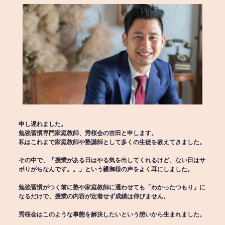
申し遅れました。
勉強習慣専門家庭教師、秀桜会の吉田と申します。
私はこれまで家庭教師や塾講師として多くの生徒を教えてきました。
その中で、「授業がある日はやる気を出してくれるけど、ない日はサ
ボりがちなんです。。」という親御様の声をよく耳にしました。
勉強習慣がつく前に塾や家庭教師に通わせても「わかったつもり」に
なるだけで、授業の内容が定着せず成績は伸びません。
秀桜会はこのような事態を解決したいという想いから生まれました。