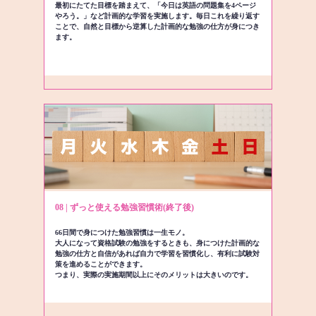
最初にたてた目標を踏まえて、「今日は英語の問題集を4ページ
やろう。」など計画的な学習を実施します。毎日これを繰り返す
ことで、自然と目標から逆算した計画的な勉強の仕方が身につき
ます。
08 | ずっと使える勉強習慣術(終了後)
66日間で身につけた勉強習慣は一生モノ。
大人になって資格試験の勉強をするときも、身につけた計画的な
勉強の仕方と自信があれば自力で学習を習慣化し、有利に試験対
策を進めることができます。
つまり、実際の実施期間以上にそのメリットは大きいのです。