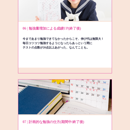
06 | 勉強量増加による成績UP(終了後)
今まであまり勉強できてなかったからこそ、伸び代は無限大！
毎日コツコツ勉強するようになったらあっという間に
テストの点数が20点以上あがった、なんてことも。
07 | 計画的な勉強の仕方(期間中/終了後)