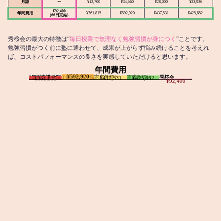
月謝
ー
¥12,700
¥34,560
¥28,000
¥23,936
¥92,400
年間費用
¥361,815
¥592,920
¥437,531
¥425,652
(66日完結)
秀桜会の最大の特徴は“
毎日授業で無理なく勉強習慣が身につく
”ことです。
勉強習慣がつく前に塾に通わせて、成果が上がらず悩み続けることを考えれ
ば、コストパフォーマンスの良さを実感していただけると思います。
年間費用
¥592,920
I個別指導学院
T個別指導学院
家庭教師T
家庭教師M
秀桜会
¥437,531
¥425,652
¥361,815
¥92,400