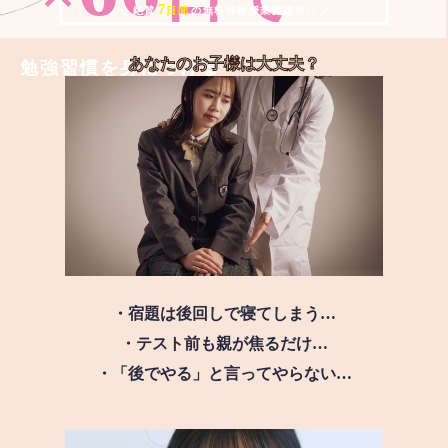
7
＼ 絶賛
日間
の無料体験授業実施中!! ／
あなたのお子様は
大丈夫？
勉強習慣を身につける
・宿題は後回しで寝てしまう…
・テスト前も親が焦るだけ…
・「後でやる」と言ってやらない…