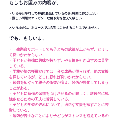
もしもお望みの内容が、
・いま毎日平均して4時間勉強しているのを6時間に伸ばしたい
・難しい問題のエレガントな解き方を教えて欲しい
という場合は、本コースでご希望にこたえることはできません。
でも、もしいま、
・一生懸命サポートしても子どもの成績が上がらず、どうし
て良いかわからない。
・子どもが勉強に興味を持たず、やる気を引き出すのに苦労
している。
・学校や塾の授業だけでは十分な成果が得られず、他の支援
を探しているが、どこに頼れば良いかわからない。
・勉強をめぐって親子の衝突が増え、関係が悪化してしまう
ことがある。
・子どもに勉強の習慣をつけさせるのが難しく、継続的に勉
強させるための工夫に苦労している。
・子どもの学習の遅れについて、適切な支援を探すことに苦
労している。
・勉強が苦手なことにより子どもがストレスを抱えているの