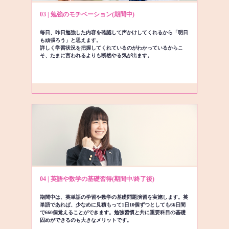
03 | 勉強のモチベーション(期間中)
毎日、昨日勉強した内容を確認して声かけしてくれるから「明日
も頑張ろう」と思えます。
詳しく学習状況を把握してくれているのがわかっているからこ
そ、たまに言われるよりも断然やる気が出ます。
04 | 英語や数学の基礎習得(期間中/終了後)
期間中は、英単語の学習や数学の基礎問題演習を実施します。英
単語であれば、少なめに見積もって1日10個ずつとしても66日間
で660個覚えることができます。勉強習慣と共に重要科目の基礎
固めができるのも大きなメリットです。