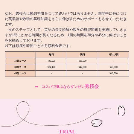
なお、秀桜会は勉強習慣をつけて終わりではありません。期間中に身につけ
た英単語や数学の基礎知識をさらに伸ばすためのサポートもさせていただき
ます。
次のステップとして、英語の長文読解や数学の典型問題を実施していきま
すが1問にかかる時間が長くなるため、1回の時間を30分や45分に伸ばすこと
をお勧めしております。
以下は頻度や時間ごとの月額料金表です。
毎日
隔日
3日に1回
15分コース
¥42,000
¥21,000
-
30分コース
¥84,400
¥42,000
¥21,000
45分コース
-
-
¥42,000
秀桜会
➡︎ コスパで選ぶならダンゼン
TRIAL