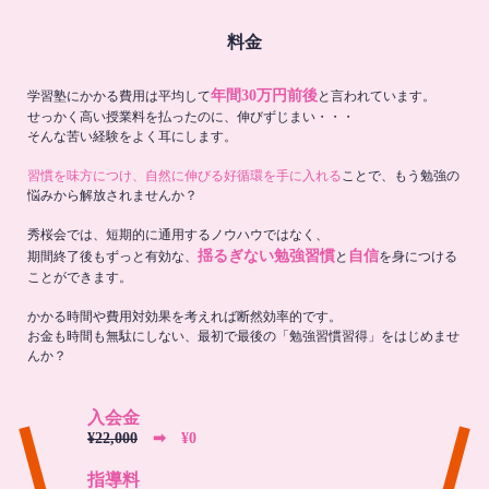
料金
年間30万円前後
学習塾にかかる費用は平均して
と言われています。
せっかく高い授業料を払ったのに、伸びずじまい・・・
そんな苦い経験をよく耳にします。
習慣を味方につけ、自然に伸びる好循環を手に入れる
ことで、もう勉強の
悩みから解放されませんか？
秀桜会では、短期的に通用するノウハウではなく、
揺るぎない勉強習慣
自信
期間終了後もずっと有効な、
と
を身につける
ことができます。
かかる時間や費用対効果を考えれば断然効率的です。
お金も時間も無駄にしない、最初で最後の「勉強習慣習得」をはじめませ
んか？
入会金
¥22,000
➡︎ ¥0
指導料