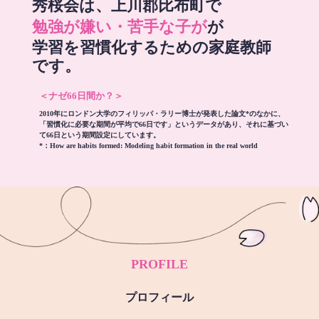
秀桜会は、上川郡比布町で
勉強が嫌い・苦手な子が
が
学習を習慣化するための家庭教師
です。
＜ナゼ66日間か？＞
2010年にロンドン大学のフィリッパ・ラリー博士が発表した論文*のなかに、
「習慣化に必要な期間が平均で66日です」というデータがあり、それに基づい
て66日という期間設定にしています。
*：
How are habits formed: Modeling habit formation in the real world
PROFILE
プロフィール