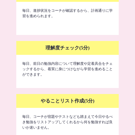
毎日、進捗状況をコーチが確認するから、計画通りに学
習を進められます。
理解度チェック(5分)
毎日、前日の勉強内容について理解度や定着具合をチェ
ックするから、着実に身につけながら学習を進めること
ができます。
やることリスト作成(5分)
毎日、コーチが宿題やテストなども踏まえて今日やるべ
き勉強をリストアップしてくれるから何を勉強すれば良
いか迷いません。