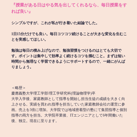
『授業がある日はやる気を出してくれるなら、毎日授業をす
れば良い』
シンプルですが、これが私が行き着いた結論でした。
1日15分だけでも良い。毎日コツコツ続けることが大きな変化を生むこ
とを実感してほしい。
勉強は毎日の積み上げなので、勉強習慣をつけるのはとても大切で
す。ポイントは集中して効率よく続けるコツを掴むこと。まずは短い
時間から無理なく学習できるようにサポートするので、一緒にがんば
りましょう。
＜略歴＞
慶應義塾大学理工学部/理工学研究科(理論物理学)卒
大学入学後、家庭教師として指導を開始し担当生徒の成績を大きく向
上させる。実績を買われ指導を担当していた家庭教師会社の運営に参
画。売上を3倍に増加。大学院では地域密着型の塾にて集団指導と個別
指導の両方を担当。大学院卒業後、ITエンジニアとして6年間働いた
後、独立。現在に至ります。