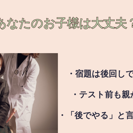
あなたのお子様は
大丈夫
・宿題は後回し
・テスト前も親
・「後でやる」と