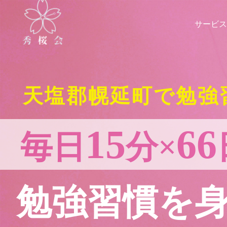
サービス
天塩郡幌延町で勉強
15
66
毎日
分×
勉強習慣を