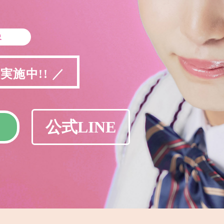
象
施中!! ／
公式LINE