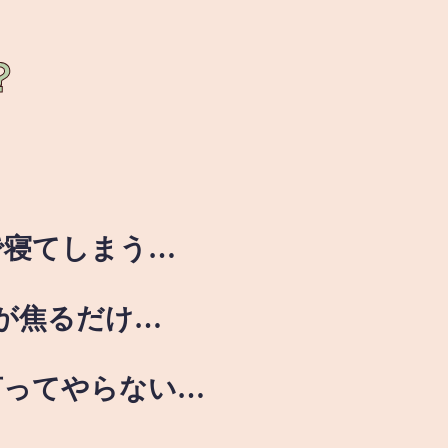
？
で寝てしまう…
が焦るだけ…
言ってやらない…