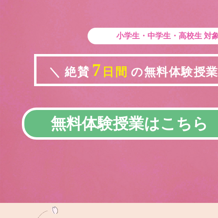
小学生・中学生・高校生
対
7
＼ 絶賛
日間
の無料体験授業実
無料体験授業はこちら