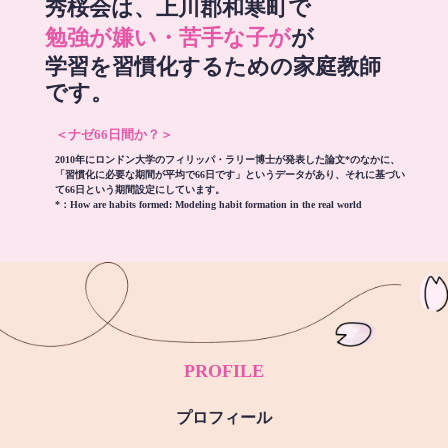
秀桜会は、上川郡和寒町で
勉強が嫌い・苦手な子が
が
学習を習慣化するための家庭教師
です。
＜ナゼ66日間か？＞
2010年にロンドン大学のフィリッパ・ラリー博士が発表した論文*のなかに、
「習慣化に必要な期間が平均で66日です」というデータがあり、それに基づい
て66日という期間設定にしています。
*：
How are habits formed: Modeling habit formation in the real world
PROFILE
プロフィール