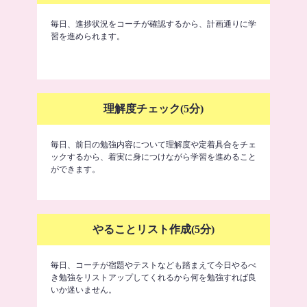
毎日、進捗状況をコーチが確認するから、計画通りに学
習を進められます。
理解度チェック(5分)
毎日、前日の勉強内容について理解度や定着具合をチェ
ックするから、着実に身につけながら学習を進めること
ができます。
やることリスト作成(5分)
毎日、コーチが宿題やテストなども踏まえて今日やるべ
き勉強をリストアップしてくれるから何を勉強すれば良
いか迷いません。