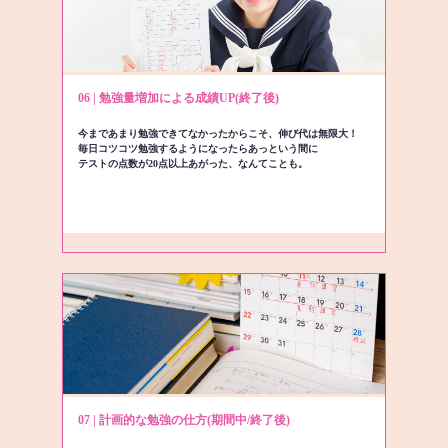
06 | 勉強量増加による成績UP(終了後)
今まであまり勉強できてなかったからこそ、伸び代は無限大！
毎日コツコツ勉強するようになったらあっという間に
テストの点数が20点以上あがった、なんてことも。
07 | 計画的な勉強の仕方(期間中/終了後)