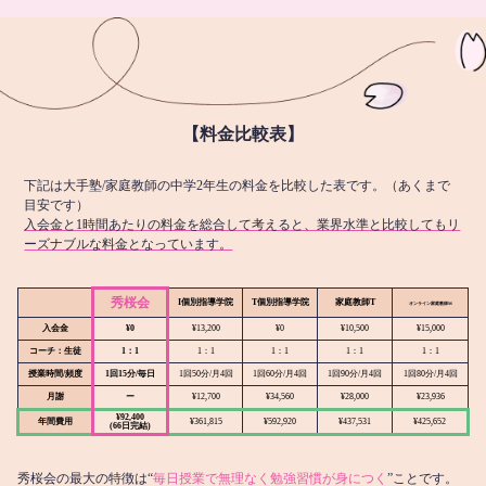
【料金比較表】
下記は大手塾/家庭教師の中学2年生の料金を比較した表です。（あくまで
目安です）
入会金と1時間あたりの料金を総合して考えると、業界水準と比較してもリ
ーズナブルな料金となっています。
秀桜会
I個別指導学院
T個別指導学院
家庭教師T
オンライン
家庭教師M
入会金
¥0
¥13,200
¥0
¥10,500
¥15,000
コーチ：生徒
1：1
1：1
1：1
1：1
1：1
授業時間/頻度
1回15分/毎日
1回50分/月4回
1回60分/月4回
1回90分/月4回
1回80分/月4回
月謝
ー
¥12,700
¥34,560
¥28,000
¥23,936
¥92,400
年間費用
¥361,815
¥592,920
¥437,531
¥425,652
(66日完結)
秀桜会の最大の特徴は“
毎日授業で無理なく勉強習慣が身につく
”ことです。