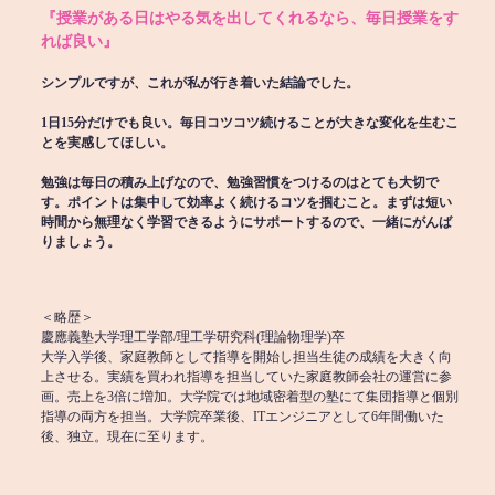
『授業がある日はやる気を出してくれるなら、毎日授業をす
れば良い』
シンプルですが、これが私が行き着いた結論でした。
1日15分だけでも良い。毎日コツコツ続けることが大きな変化を生むこ
とを実感してほしい。
勉強は毎日の積み上げなので、勉強習慣をつけるのはとても大切で
す。ポイントは集中して効率よく続けるコツを掴むこと。まずは短い
時間から無理なく学習できるようにサポートするので、一緒にがんば
りましょう。
＜略歴＞
慶應義塾大学理工学部/理工学研究科(理論物理学)卒
大学入学後、家庭教師として指導を開始し担当生徒の成績を大きく向
上させる。実績を買われ指導を担当していた家庭教師会社の運営に参
画。売上を3倍に増加。大学院では地域密着型の塾にて集団指導と個別
指導の両方を担当。大学院卒業後、ITエンジニアとして6年間働いた
後、独立。現在に至ります。