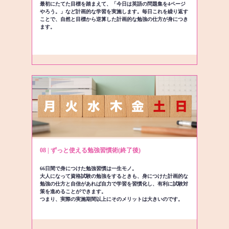
最初にたてた目標を踏まえて、「今日は英語の問題集を4ページ
やろう。」など計画的な学習を実施します。毎日これを繰り返す
ことで、自然と目標から逆算した計画的な勉強の仕方が身につき
ます。
08 | ずっと使える勉強習慣術(終了後)
66日間で身につけた勉強習慣は一生モノ。
大人になって資格試験の勉強をするときも、身につけた計画的な
勉強の仕方と自信があれば自力で学習を習慣化し、有利に試験対
策を進めることができます。
つまり、実際の実施期間以上にそのメリットは大きいのです。