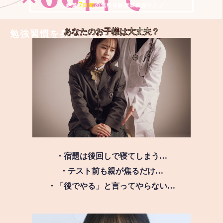
7
＼ 絶賛
日間
の無料体験授業実施中!! ／
あなたのお子様は
大丈夫？
勉強習慣を身につける
・宿題は後回しで寝てしまう…
・テスト前も親が焦るだけ…
・「後でやる」と言ってやらない…