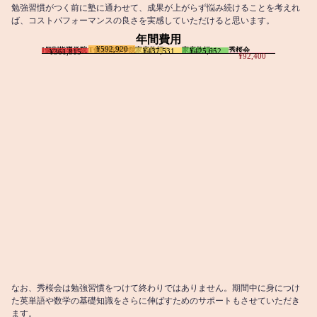
勉強習慣がつく前に塾に通わせて、成果が上がらず悩み続けることを考えれ
ば、コストパフォーマンスの良さを実感していただけると思います。
年間費用
¥592,920
I個別指導学院
T個別指導学院
家庭教師T
家庭教師M
秀桜会
¥437,531
¥425,652
¥361,815
¥92,400
なお、秀桜会は勉強習慣をつけて終わりではありません。期間中に身につけ
た英単語や数学の基礎知識をさらに伸ばすためのサポートもさせていただき
ます。