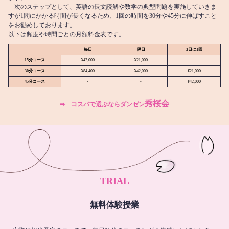
次のステップとして、英語の長文読解や数学の典型問題を実施していきま
すが1問にかかる時間が長くなるため、1回の時間を30分や45分に伸ばすこと
をお勧めしております。
以下は頻度や時間ごとの月額料金表です。
毎日
隔日
3日に1回
15分コース
¥42,000
¥21,000
-
30分コース
¥84,400
¥42,000
¥21,000
45分コース
-
-
¥42,000
秀桜会
➡︎ コスパで選ぶならダンゼン
TRIAL
無料体験授業