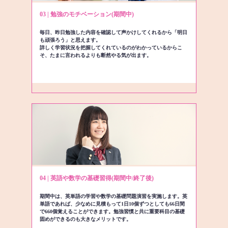
03 | 勉強のモチベーション(期間中)
毎日、昨日勉強した内容を確認して声かけしてくれるから「明日
も頑張ろう」と思えます。
詳しく学習状況を把握してくれているのがわかっているからこ
そ、たまに言われるよりも断然やる気が出ます。
04 | 英語や数学の基礎習得(期間中/終了後)
期間中は、英単語の学習や数学の基礎問題演習を実施します。英
単語であれば、少なめに見積もって1日10個ずつとしても66日間
で660個覚えることができます。勉強習慣と共に重要科目の基礎
固めができるのも大きなメリットです。