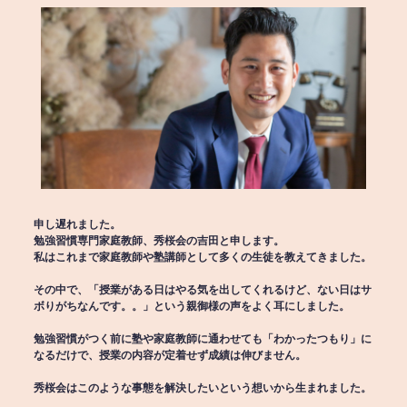
申し遅れました。
勉強習慣専門家庭教師、秀桜会の吉田と申します。
私はこれまで家庭教師や塾講師として多くの生徒を教えてきました。
その中で、「授業がある日はやる気を出してくれるけど、ない日はサ
ボりがちなんです。。」という親御様の声をよく耳にしました。
勉強習慣がつく前に塾や家庭教師に通わせても「わかったつもり」に
なるだけで、授業の内容が定着せず成績は伸びません。
秀桜会はこのような事態を解決したいという想いから生まれました。