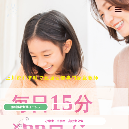
上川郡和寒町で勉強習慣専門家庭教師
15
毎日
分
無料体験授業はこちら
公式LINE
66
×
日で
小学生・中学生・高校生
対象