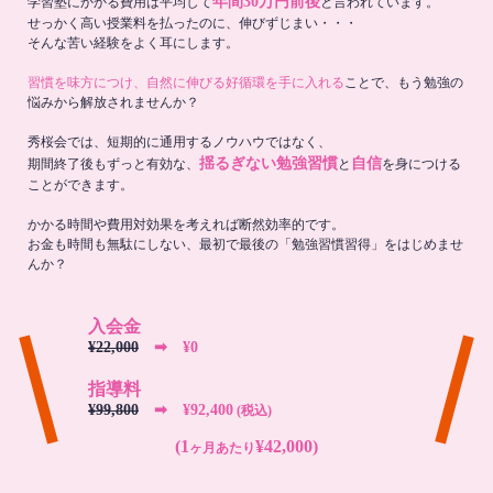
年間30万円前後
学習塾にかかる費用は平均して
と言われています。
せっかく高い授業料を払ったのに、伸びずじまい・・・
そんな苦い経験をよく耳にします。
習慣を味方につけ、自然に伸びる好循環を手に入れる
ことで、もう勉強の
悩みから解放されませんか？
秀桜会では、短期的に通用するノウハウではなく、
揺るぎない勉強習慣
自信
期間終了後もずっと有効な、
と
を身につける
ことができます。
かかる時間や費用対効果を考えれば断然効率的です。
お金も時間も無駄にしない、最初で最後の「勉強習慣習得」をはじめませ
んか？
入会金
¥22,000
➡︎ ¥0
指導料
¥99,800
➡︎ ¥92,400
(税込)
(1
¥42,000)
ヶ月あたり