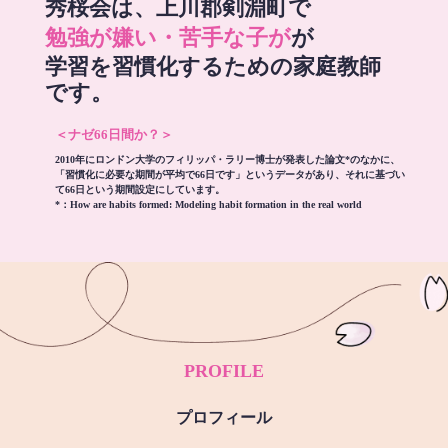
秀桜会は、上川郡剣淵町で
勉強が嫌い・苦手な子が
が
学習を習慣化するための家庭教師
です。
＜ナゼ66日間か？＞
2010年にロンドン大学のフィリッパ・ラリー博士が発表した論文*のなかに、
「習慣化に必要な期間が平均で66日です」というデータがあり、それに基づい
て66日という期間設定にしています。
*：
How are habits formed: Modeling habit formation in the real world
PROFILE
プロフィール