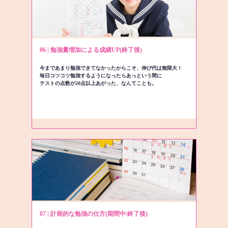
06 | 勉強量増加による成績UP(終了後)
今まであまり勉強できてなかったからこそ、伸び代は無限大！
毎日コツコツ勉強するようになったらあっという間に
テストの点数が20点以上あがった、なんてことも。
07 | 計画的な勉強の仕方(期間中/終了後)