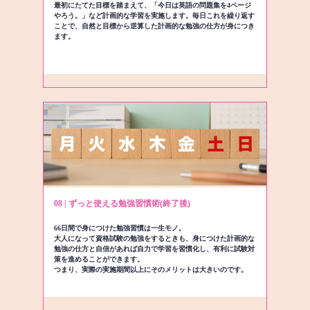
最初にたてた目標を踏まえて、「今日は英語の問題集を4ページ
やろう。」など計画的な学習を実施します。毎日これを繰り返す
ことで、自然と目標から逆算した計画的な勉強の仕方が身につき
ます。
08 | ずっと使える勉強習慣術(終了後)
66日間で身につけた勉強習慣は一生モノ。
大人になって資格試験の勉強をするときも、身につけた計画的な
勉強の仕方と自信があれば自力で学習を習慣化し、有利に試験対
策を進めることができます。
つまり、実際の実施期間以上にそのメリットは大きいのです。