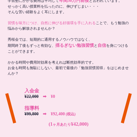
年間30万円前後
学習塾にかかる費用は平均して
と言われています。
せっかく高い授業料を払ったのに、伸びずじまい・・・
そんな苦い経験をよく耳にします。
習慣を味方につけ、自然に伸びる好循環を手に入れる
ことで、もう勉強の
悩みから解放されませんか？
秀桜会では、短期的に通用するノウハウではなく、
揺るぎない勉強習慣
自信
期間終了後もずっと有効な、
と
を身につける
ことができます。
かかる時間や費用対効果を考えれば断然効率的です。
お金も時間も無駄にしない、最初で最後の「勉強習慣習得」をはじめませ
んか？
入会金
¥22,000
➡︎ ¥0
指導料
¥99,800
➡︎ ¥92,400
(税込)
(1
¥42,000)
ヶ月あたり