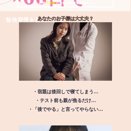
7
＼ 絶賛
日間
の無料体験授業実施中!! ／
あなたのお子様は
大丈夫？
勉強習慣を身につける
・宿題は後回しで寝てしまう…
・テスト前も親が焦るだけ…
・「後でやる」と言ってやらない…