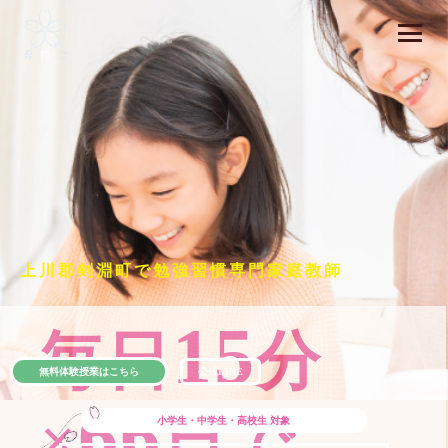
上川郡剣淵町で勉強習慣専門家庭教師
15
毎日
分
無料体験授業はこちら
公式LINE
66
×
日で
小学生・中学生・高校生
対象