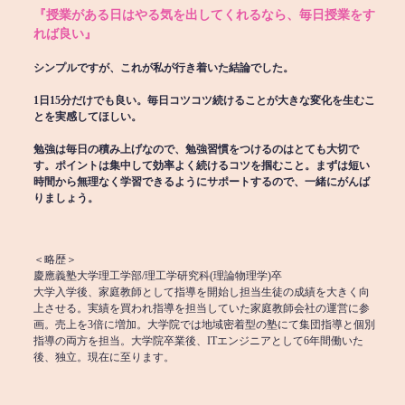
『授業がある日はやる気を出してくれるなら、毎日授業をす
れば良い』
シンプルですが、これが私が行き着いた結論でした。
1日15分だけでも良い。毎日コツコツ続けることが大きな変化を生むこ
とを実感してほしい。
勉強は毎日の積み上げなので、勉強習慣をつけるのはとても大切で
す。ポイントは集中して効率よく続けるコツを掴むこと。まずは短い
時間から無理なく学習できるようにサポートするので、一緒にがんば
りましょう。
＜略歴＞
慶應義塾大学理工学部/理工学研究科(理論物理学)卒
大学入学後、家庭教師として指導を開始し担当生徒の成績を大きく向
上させる。実績を買われ指導を担当していた家庭教師会社の運営に参
画。売上を3倍に増加。大学院では地域密着型の塾にて集団指導と個別
指導の両方を担当。大学院卒業後、ITエンジニアとして6年間働いた
後、独立。現在に至ります。