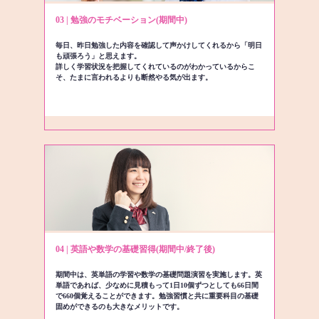
03 | 勉強のモチベーション(期間中)
毎日、昨日勉強した内容を確認して声かけしてくれるから「明日
も頑張ろう」と思えます。
詳しく学習状況を把握してくれているのがわかっているからこ
そ、たまに言われるよりも断然やる気が出ます。
04 | 英語や数学の基礎習得(期間中/終了後)
期間中は、英単語の学習や数学の基礎問題演習を実施します。英
単語であれば、少なめに見積もって1日10個ずつとしても66日間
で660個覚えることができます。勉強習慣と共に重要科目の基礎
固めができるのも大きなメリットです。