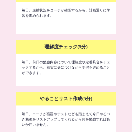
毎日、進捗状況をコーチが確認するから、計画通りに学
習を進められます。
理解度チェック(5分)
毎日、前日の勉強内容について理解度や定着具合をチェ
ックするから、着実に身につけながら学習を進めること
ができます。
やることリスト作成(5分)
毎日、コーチが宿題やテストなども踏まえて今日やるべ
き勉強をリストアップしてくれるから何を勉強すれば良
いか迷いません。