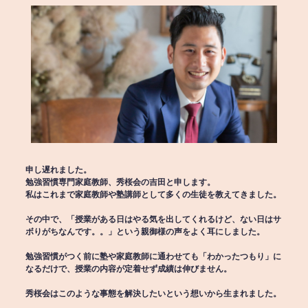
申し遅れました。
勉強習慣専門家庭教師、秀桜会の吉田と申します。
私はこれまで家庭教師や塾講師として多くの生徒を教えてきました。
その中で、「授業がある日はやる気を出してくれるけど、ない日はサ
ボりがちなんです。。」という親御様の声をよく耳にしました。
勉強習慣がつく前に塾や家庭教師に通わせても「わかったつもり」に
なるだけで、授業の内容が定着せず成績は伸びません。
秀桜会はこのような事態を解決したいという想いから生まれました。