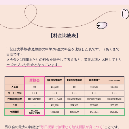
【料金比較表】
下記は大手塾/家庭教師の中学2年生の料金を比較した表です。（あくまで
目安です）
入会金と1時間あたりの料金を総合して考えると、業界水準と比較してもリ
ーズナブルな料金となっています。
秀桜会
I個別指導学院
T個別指導学院
家庭教師T
オンライン
家庭教師M
入会金
¥0
¥13,200
¥0
¥10,500
¥15,000
コーチ：生徒
1：1
1：1
1：1
1：1
1：1
授業時間/頻度
1回15分/毎日
1回50分/月4回
1回60分/月4回
1回90分/月4回
1回80分/月4回
月謝
ー
¥12,700
¥34,560
¥28,000
¥23,936
¥92,400
年間費用
¥361,815
¥592,920
¥437,531
¥425,652
(66日完結)
秀桜会の最大の特徴は“
毎日授業で無理なく勉強習慣が身につく
”ことです。