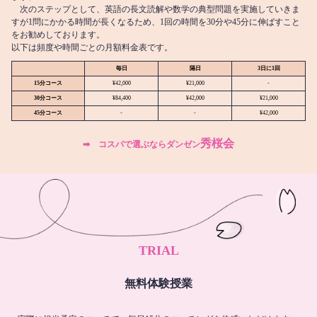
次のステップとして、英語の長文読解や数学の典型問題を実施していきま
すが1問にかかる時間が長くなるため、1回の時間を30分や45分に伸ばすこと
をお勧めしております。
以下は頻度や時間ごとの月額料金表です。
毎日
隔日
3日に1回
15分コース
¥42,000
¥21,000
-
30分コース
¥84,400
¥42,000
¥21,000
45分コース
-
-
¥42,000
秀桜会
➡︎ コスパで選ぶならダンゼン
TRIAL
無料体験授業