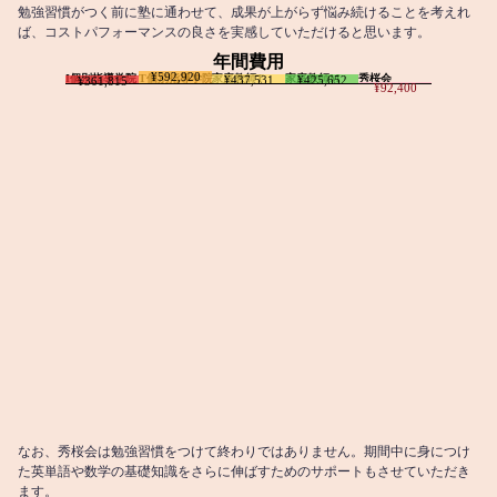
勉強習慣がつく前に塾に通わせて、成果が上がらず悩み続けることを考えれ
ば、コストパフォーマンスの良さを実感していただけると思います。
年間費用
¥592,920
I個別指導学院
T個別指導学院
家庭教師T
家庭教師M
秀桜会
¥437,531
¥425,652
¥361,815
¥92,400
なお、秀桜会は勉強習慣をつけて終わりではありません。期間中に身につけ
た英単語や数学の基礎知識をさらに伸ばすためのサポートもさせていただき
ます。