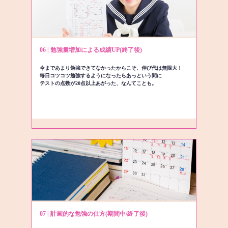
06 | 勉強量増加による成績UP(終了後)
今まであまり勉強できてなかったからこそ、伸び代は無限大！
毎日コツコツ勉強するようになったらあっという間に
テストの点数が20点以上あがった、なんてことも。
07 | 計画的な勉強の仕方(期間中/終了後)