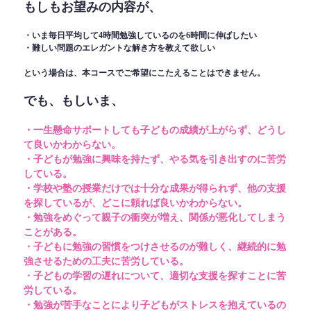
もしもお望みの内容が、
・いま毎日平均して4時間勉強しているのを6時間に伸ばしたい
・難しい問題のエレガントな解き方を教えて欲しい
という場合は、本コースでご希望にこたえることはできません。
でも、もしいま、
・一生懸命サポートしても子どもの成績が上がらず、どうし
て良いかわからない。
・子どもが勉強に興味を持たず、やる気を引き出すのに苦労
している。
・学校や塾の授業だけでは十分な成果が得られず、他の支援
を探しているが、どこに頼れば良いかわからない。
・勉強をめぐって親子の衝突が増え、関係が悪化してしまう
ことがある。
・子どもに勉強の習慣をつけさせるのが難しく、継続的に勉
強させるための工夫に苦労している。
・子どもの学習の遅れについて、適切な支援を探すことに苦
労している。
・勉強が苦手なことにより子どもがストレスを抱えているの