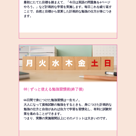
最初にたてた目標を踏まえて、「今日は英語の問題集を4ページ
やろう。」など計画的な学習を実施します。毎日これを繰り返す
ことで、自然と目標から逆算した計画的な勉強の仕方が身につき
ます。
08 | ずっと使える勉強習慣術(終了後)
66日間で身につけた勉強習慣は一生モノ。
大人になって資格試験の勉強をするときも、身につけた計画的な
勉強の仕方と自信があれば自力で学習を習慣化し、有利に試験対
策を進めることができます。
つまり、実際の実施期間以上にそのメリットは大きいのです。