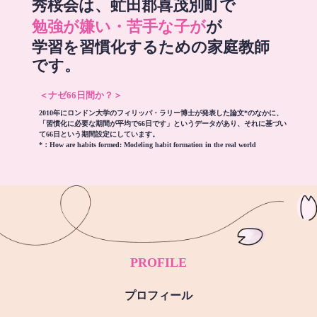
秀桜会は、虻田郡喜茂別町で
勉強が嫌い・苦手な子が
が
学習を習慣化するための家庭教師
です。
＜ナゼ66日間か？＞
2010年にロンドン大学のフィリッパ・ラリー博士が発表した論文*のなかに、
「習慣化に必要な期間が平均で66日です」というデータがあり、それに基づい
て66日という期間設定にしています。
*：
How are habits formed: Modeling habit formation in the real world
PROFILE
プロフィール