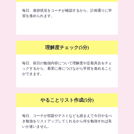
毎日、進捗状況をコーチが確認するから、計画通りに学
習を進められます。
理解度チェック(5分)
毎日、前日の勉強内容について理解度や定着具合をチェ
ックするから、着実に身につけながら学習を進めること
ができます。
やることリスト作成(5分)
毎日、コーチが宿題やテストなども踏まえて今日やるべ
き勉強をリストアップしてくれるから何を勉強すれば良
いか迷いません。