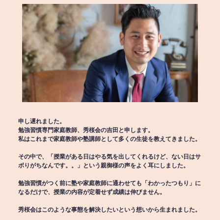
申し遅れました。
勉強習慣専門家庭教師、秀桜会の吉田と申します。
私はこれまで家庭教師や塾講師として多くの生徒を教えてきました。
その中で、「授業がある日はやる気を出してくれるけど、ない日はサ
ボりがちなんです。。」という親御様の声をよく耳にしました。
勉強習慣がつく前に塾や家庭教師に通わせても「わかったつもり」に
なるだけで、授業の内容が定着せず成績は伸びません。
秀桜会はこのような事態を解決したいという想いから生まれました。