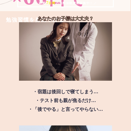
7
＼ 絶賛
日間
の無料体験授業実施中!! ／
あなたのお子様は
大丈夫？
勉強習慣を身につける
・宿題は後回しで寝てしまう…
・テスト前も親が焦るだけ…
・「後でやる」と言ってやらない…