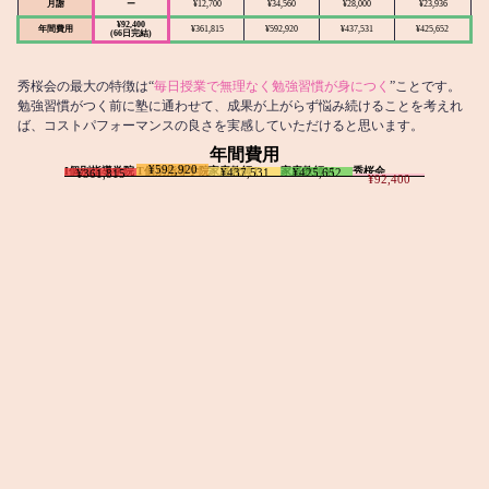
月謝
ー
¥12,700
¥34,560
¥28,000
¥23,936
¥92,400
年間費用
¥361,815
¥592,920
¥437,531
¥425,652
(66日完結)
秀桜会の最大の特徴は“
毎日授業で無理なく勉強習慣が身につく
”ことです。
勉強習慣がつく前に塾に通わせて、成果が上がらず悩み続けることを考えれ
ば、コストパフォーマンスの良さを実感していただけると思います。
年間費用
¥592,920
I個別指導学院
T個別指導学院
家庭教師T
家庭教師M
秀桜会
¥437,531
¥425,652
¥361,815
¥92,400