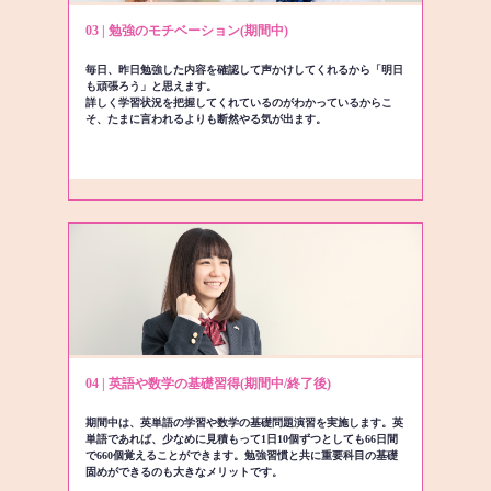
03 | 勉強のモチベーション(期間中)
毎日、昨日勉強した内容を確認して声かけしてくれるから「明日
も頑張ろう」と思えます。
詳しく学習状況を把握してくれているのがわかっているからこ
そ、たまに言われるよりも断然やる気が出ます。
04 | 英語や数学の基礎習得(期間中/終了後)
期間中は、英単語の学習や数学の基礎問題演習を実施します。英
単語であれば、少なめに見積もって1日10個ずつとしても66日間
で660個覚えることができます。勉強習慣と共に重要科目の基礎
固めができるのも大きなメリットです。