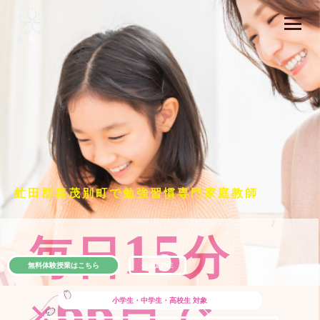
虻田郡喜茂別町で勉強習慣専門家庭教師
15
毎日
分
無料体験授業はこちら
公式LINE
66
×
日で
小学生・中学生・高校生
対象