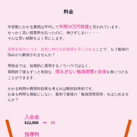
料金
年間30万円前後
学習塾にかかる費用は平均して
と言われています。
せっかく高い授業料を払ったのに、伸びずじまい・・・
そんな苦い経験をよく耳にします。
習慣を味方につけ、自然に伸びる好循環を手に入れる
ことで、もう勉強の
悩みから解放されませんか？
秀桜会では、短期的に通用するノウハウではなく、
揺るぎない勉強習慣
自信
期間終了後もずっと有効な、
と
を身につける
ことができます。
かかる時間や費用対効果を考えれば断然効率的です。
お金も時間も無駄にしない、最初で最後の「勉強習慣習得」をはじめませ
んか？
入会金
¥22,000
➡︎ ¥0
指導料