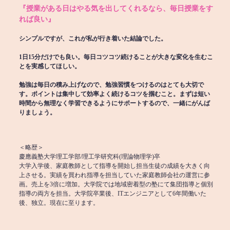
『授業がある日はやる気を出してくれるなら、毎日授業をす
れば良い』
シンプルですが、これが私が行き着いた結論でした。
1日15分だけでも良い。毎日コツコツ続けることが大きな変化を生むこ
とを実感してほしい。
勉強は毎日の積み上げなので、勉強習慣をつけるのはとても大切で
す。ポイントは集中して効率よく続けるコツを掴むこと。まずは短い
時間から無理なく学習できるようにサポートするので、一緒にがんば
りましょう。
＜略歴＞
慶應義塾大学理工学部/理工学研究科(理論物理学)卒
大学入学後、家庭教師として指導を開始し担当生徒の成績を大きく向
上させる。実績を買われ指導を担当していた家庭教師会社の運営に参
画。売上を3倍に増加。大学院では地域密着型の塾にて集団指導と個別
指導の両方を担当。大学院卒業後、ITエンジニアとして6年間働いた
後、独立。現在に至ります。