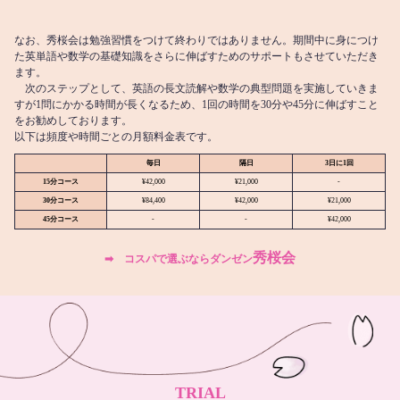
なお、秀桜会は勉強習慣をつけて終わりではありません。期間中に身につけ
た英単語や数学の基礎知識をさらに伸ばすためのサポートもさせていただき
ます。
次のステップとして、英語の長文読解や数学の典型問題を実施していきま
すが1問にかかる時間が長くなるため、1回の時間を30分や45分に伸ばすこと
をお勧めしております。
以下は頻度や時間ごとの月額料金表です。
毎日
隔日
3日に1回
15分コース
¥42,000
¥21,000
-
30分コース
¥84,400
¥42,000
¥21,000
45分コース
-
-
¥42,000
秀桜会
➡︎ コスパで選ぶならダンゼン
TRIAL