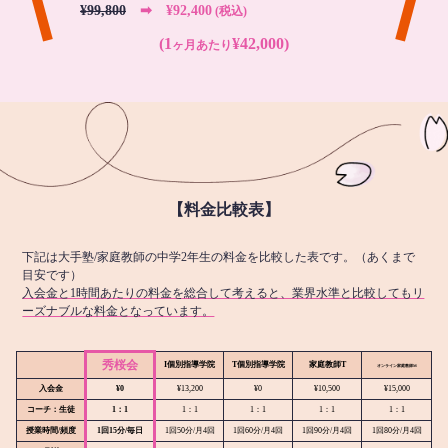
¥99,800
➡︎ ¥92,400
(税込)
(1
¥42,000)
ヶ月あたり
【料金比較表】
下記は大手塾/家庭教師の中学2年生の料金を比較した表です。（あくまで
目安です）
入会金と1時間あたりの料金を総合して考えると、業界水準と比較してもリ
ーズナブルな料金となっています。
秀桜会
I個別指導学院
T個別指導学院
家庭教師T
オンライン
家庭教師M
入会金
¥0
¥13,200
¥0
¥10,500
¥15,000
コーチ：生徒
1：1
1：1
1：1
1：1
1：1
授業時間/頻度
1回15分/毎日
1回50分/月4回
1回60分/月4回
1回90分/月4回
1回80分/月4回