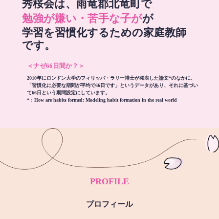
秀桜会は、雨竜郡北竜町で
勉強が嫌い・苦手な子が
が
学習を習慣化するための家庭教師
です。
＜ナゼ66日間か？＞
2010年にロンドン大学のフィリッパ・ラリー博士が発表した論文*のなかに、
「習慣化に必要な期間が平均で66日です」というデータがあり、それに基づい
て66日という期間設定にしています。
*：
How are habits formed: Modeling habit formation in the real world
PROFILE
プロフィール