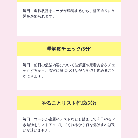
毎日、進捗状況をコーチが確認するから、計画通りに学
習を進められます。
理解度チェック(5分)
毎日、前日の勉強内容について理解度や定着具合をチェ
ックするから、着実に身につけながら学習を進めること
ができます。
やることリスト作成(5分)
毎日、コーチが宿題やテストなども踏まえて今日やるべ
き勉強をリストアップしてくれるから何を勉強すれば良
いか迷いません。