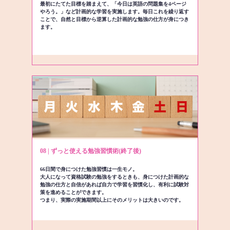
最初にたてた目標を踏まえて、「今日は英語の問題集を4ページ
やろう。」など計画的な学習を実施します。毎日これを繰り返す
ことで、自然と目標から逆算した計画的な勉強の仕方が身につき
ます。
08 | ずっと使える勉強習慣術(終了後)
66日間で身につけた勉強習慣は一生モノ。
大人になって資格試験の勉強をするときも、身につけた計画的な
勉強の仕方と自信があれば自力で学習を習慣化し、有利に試験対
策を進めることができます。
つまり、実際の実施期間以上にそのメリットは大きいのです。