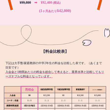
¥99,800
➡︎ ¥92,400
(税込)
(1
¥42,000)
ヶ月あたり
【料金比較表】
下記は大手塾/家庭教師の中学2年生の料金を比較した表です。（あくまで
目安です）
入会金と1時間あたりの料金を総合して考えると、業界水準と比較してもリ
ーズナブルな料金となっています。
秀桜会
I個別指導学院
T個別指導学院
家庭教師T
オンライン
家庭教師M
入会金
¥0
¥13,200
¥0
¥10,500
¥15,000
コーチ：生徒
1：1
1：1
1：1
1：1
1：1
授業時間/頻度
1回15分/毎日
1回50分/月4回
1回60分/月4回
1回90分/月4回
1回80分/月4回