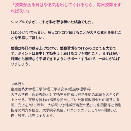
『授業がある日はやる気を出してくれるなら、毎日授業をす
れば良い』
シンプルですが、これが私が行き着いた結論でした。
1日15分だけでも良い。毎日コツコツ続けることが大きな変化を生むこ
とを実感してほしい。
勉強は毎日の積み上げなので、勉強習慣をつけるのはとても大切で
す。ポイントは集中して効率よく続けるコツを掴むこと。まずは短い
時間から無理なく学習できるようにサポートするので、一緒にがんば
りましょう。
＜略歴＞
慶應義塾大学理工学部/理工学研究科(理論物理学)卒
大学入学後、家庭教師として指導を開始し担当生徒の成績を大きく向
上させる。実績を買われ指導を担当していた家庭教師会社の運営に参
画。売上を3倍に増加。大学院では地域密着型の塾にて集団指導と個別
指導の両方を担当。大学院卒業後、ITエンジニアとして6年間働いた
後、独立。現在に至ります。