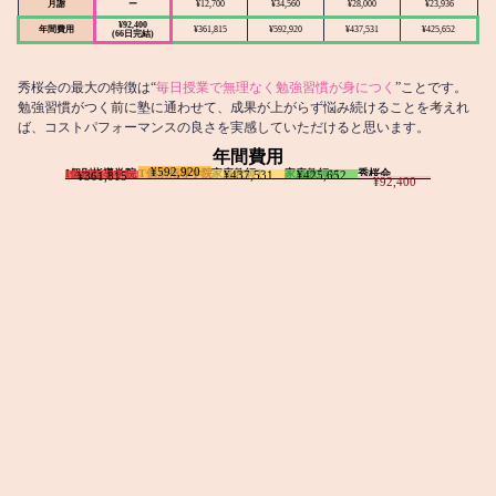
月謝
ー
¥12,700
¥34,560
¥28,000
¥23,936
¥92,400
年間費用
¥361,815
¥592,920
¥437,531
¥425,652
(66日完結)
秀桜会の最大の特徴は“
毎日授業で無理なく勉強習慣が身につく
”ことです。
勉強習慣がつく前に塾に通わせて、成果が上がらず悩み続けることを考えれ
ば、コストパフォーマンスの良さを実感していただけると思います。
年間費用
¥592,920
I個別指導学院
T個別指導学院
家庭教師T
家庭教師M
秀桜会
¥437,531
¥425,652
¥361,815
¥92,400