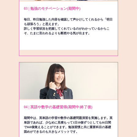
03 | 勉強のモチベーション(期間中)
毎日、昨日勉強した内容を確認して声かけしてくれるから「明日
も頑張ろう」と思えます。
詳しく学習状況を把握してくれているのがわかっているからこ
そ、たまに言われるよりも断然やる気が出ます。
04 | 英語や数学の基礎習得(期間中/終了後)
期間中は、英単語の学習や数学の基礎問題演習を実施します。英
単語であれば、少なめに見積もって1日10個ずつとしても66日間
で660個覚えることができます。勉強習慣と共に重要科目の基礎
固めができるのも大きなメリットです。