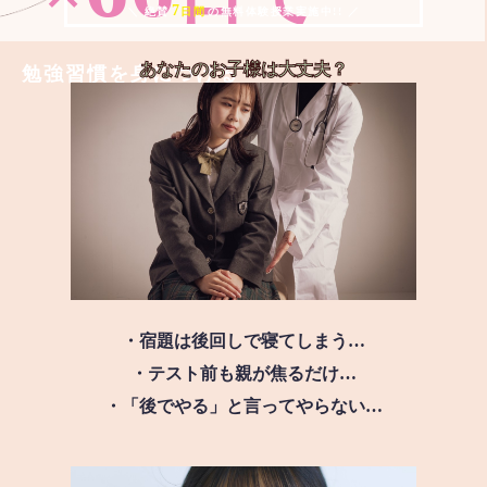
7
＼ 絶賛
日間
の無料体験授業実施中!! ／
あなたのお子様は
大丈夫？
勉強習慣を身につける
・宿題は後回しで寝てしまう…
・テスト前も親が焦るだけ…
・「後でやる」と言ってやらない…