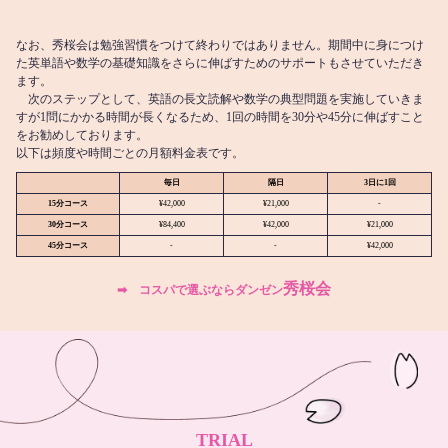
なお、秀桜会は勉強習慣をつけて終わりではありません。期間中に身につけ
た英単語や数学の基礎知識をさらに伸ばすためのサポートもさせていただき
ます。
次のステップとして、英語の長文読解や数学の典型問題を実施していきま
すが1問にかかる時間が長くなるため、1回の時間を30分や45分に伸ばすこと
をお勧めしております。
以下は頻度や時間ごとの月額料金表です。
毎日
隔日
3日に1回
15分コース
¥42,000
¥21,000
-
30分コース
¥84,400
¥42,000
¥21,000
45分コース
-
-
¥42,000
秀桜会
➡︎ コスパで選ぶならダンゼン
TRIAL