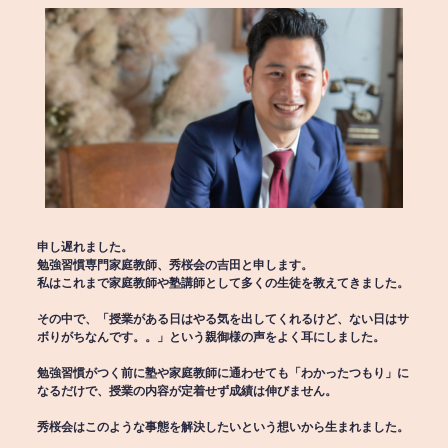
申し遅れました。
勉強習慣専門家庭教師、秀桜会の吉田と申します。
私はこれまで家庭教師や塾講師として多くの生徒を教えてきました。
その中で、「授業がある日はやる気を出してくれるけど、ない日はサ
ボりがちなんです。。」という親御様の声をよく耳にしました。
勉強習慣がつく前に塾や家庭教師に通わせても「わかったつもり」に
なるだけで、授業の内容が定着せず成績は伸びません。
秀桜会はこのような事態を解決したいという想いから生まれました。