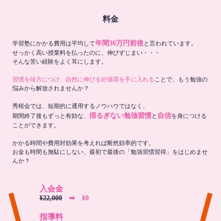
料金
年間30万円前後
学習塾にかかる費用は平均して
と言われています。
せっかく高い授業料を払ったのに、伸びずじまい・・・
そんな苦い経験をよく耳にします。
習慣を味方につけ、自然に伸びる好循環を手に入れる
ことで、もう勉強の
悩みから解放されませんか？
秀桜会では、短期的に通用するノウハウではなく、
揺るぎない勉強習慣
自信
期間終了後もずっと有効な、
と
を身につける
ことができます。
かかる時間や費用対効果を考えれば断然効率的です。
お金も時間も無駄にしない、最初で最後の「勉強習慣習得」をはじめませ
んか？
入会金
¥22,000
➡︎ ¥0
指導料