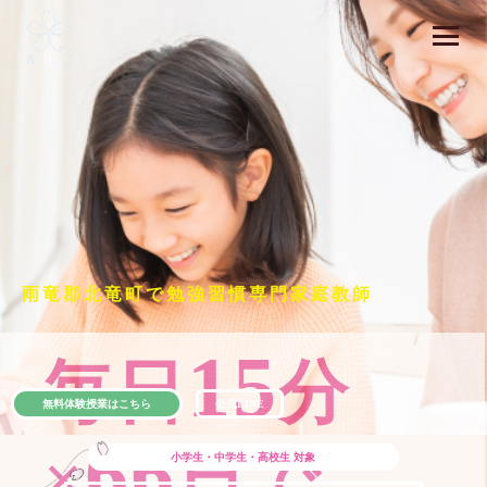
雨竜郡北竜町で勉強習慣専門家庭教師
15
毎日
分
無料体験授業はこちら
公式LINE
66
×
日で
小学生・中学生・高校生
対象