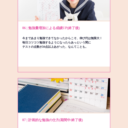
06 | 勉強量増加による成績UP(終了後)
今まであまり勉強できてなかったからこそ、伸び代は無限大！
毎日コツコツ勉強するようになったらあっという間に
テストの点数が20点以上あがった、なんてことも。
07 | 計画的な勉強の仕方(期間中/終了後)