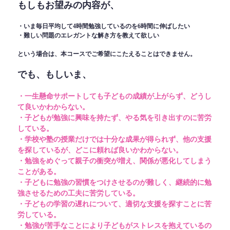
もしもお望みの内容が、
・いま毎日平均して4時間勉強しているのを6時間に伸ばしたい
・難しい問題のエレガントな解き方を教えて欲しい
という場合は、本コースでご希望にこたえることはできません。
でも、もしいま、
・一生懸命サポートしても子どもの成績が上がらず、どうし
て良いかわからない。
・子どもが勉強に興味を持たず、やる気を引き出すのに苦労
している。
・学校や塾の授業だけでは十分な成果が得られず、他の支援
を探しているが、どこに頼れば良いかわからない。
・勉強をめぐって親子の衝突が増え、関係が悪化してしまう
ことがある。
・子どもに勉強の習慣をつけさせるのが難しく、継続的に勉
強させるための工夫に苦労している。
・子どもの学習の遅れについて、適切な支援を探すことに苦
労している。
・勉強が苦手なことにより子どもがストレスを抱えているの