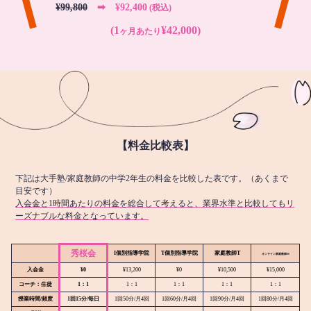
¥99,800
➡︎ ¥92,400
(税込)
(1
¥42,000)
ヶ月あたり
【料金比較表】
下記は大手塾/家庭教師の中学2年生の料金を比較した表です。（あくまで
目安です）
入会金と1時間あたりの料金を総合して考えると、業界水準と比較してもリ
ーズナブルな料金となっています。
秀桜会
I個別指導学院
T個別指導学院
家庭教師T
オンライン
家庭教師M
入会金
¥0
¥13,200
¥0
¥10,500
¥15,000
コーチ：生徒
1：1
1：1
1：1
1：1
1：1
授業時間/頻度
1回15分/毎日
1回50分/月4回
1回60分/月4回
1回90分/月4回
1回80分/月4回