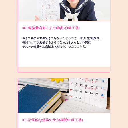
06 | 勉強量増加による成績UP(終了後)
今まであまり勉強できてなかったからこそ、伸び代は無限大！
毎日コツコツ勉強するようになったらあっという間に
テストの点数が20点以上あがった、なんてことも。
07 | 計画的な勉強の仕方(期間中/終了後)