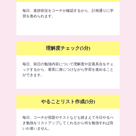
毎日、進捗状況をコーチが確認するから、計画通りに学
習を進められます。
理解度チェック(5分)
毎日、前日の勉強内容について理解度や定着具合をチェ
ックするから、着実に身につけながら学習を進めること
ができます。
やることリスト作成(5分)
毎日、コーチが宿題やテストなども踏まえて今日やるべ
き勉強をリストアップしてくれるから何を勉強すれば良
いか迷いません。