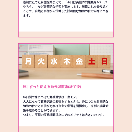
最初にたてた目標を踏まえて、「今日は英語の問題集を4ページ
やろう。」など計画的な学習を実施します。毎日これを繰り返す
ことで、自然と目標から逆算した計画的な勉強の仕方が身につき
ます。
08 | ずっと使える勉強習慣術(終了後)
66日間で身につけた勉強習慣は一生モノ。
大人になって資格試験の勉強をするときも、身につけた計画的な
勉強の仕方と自信があれば自力で学習を習慣化し、有利に試験対
策を進めることができます。
つまり、実際の実施期間以上にそのメリットは大きいのです。