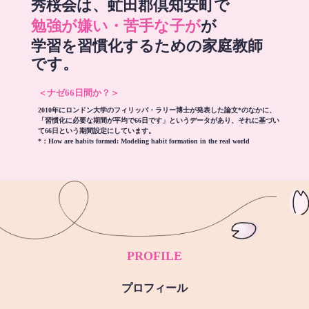
秀桜会は、虻田郡倶知安町で
勉強が嫌い・苦手な子が
が
学習を習慣化するための家庭教師
です。
＜ナゼ66日間か？＞
2010年にロンドン大学のフィリッパ・ラリー博士が発表した論文*のなかに、
「習慣化に必要な期間が平均で66日です」というデータがあり、それに基づい
て66日という期間設定にしています。
*：
How are habits formed: Modeling habit formation in the real world
PROFILE
プロフィール