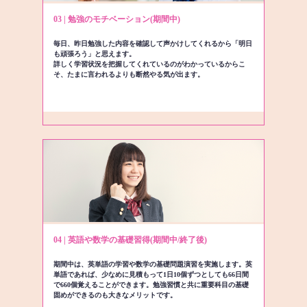
03 | 勉強のモチベーション(期間中)
毎日、昨日勉強した内容を確認して声かけしてくれるから「明日
も頑張ろう」と思えます。
詳しく学習状況を把握してくれているのがわかっているからこ
そ、たまに言われるよりも断然やる気が出ます。
04 | 英語や数学の基礎習得(期間中/終了後)
期間中は、英単語の学習や数学の基礎問題演習を実施します。英
単語であれば、少なめに見積もって1日10個ずつとしても66日間
で660個覚えることができます。勉強習慣と共に重要科目の基礎
固めができるのも大きなメリットです。