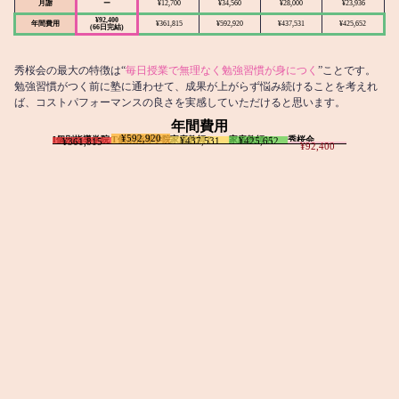
月謝
ー
¥12,700
¥34,560
¥28,000
¥23,936
¥92,400
年間費用
¥361,815
¥592,920
¥437,531
¥425,652
(66日完結)
秀桜会の最大の特徴は“
毎日授業で無理なく勉強習慣が身につく
”ことです。
勉強習慣がつく前に塾に通わせて、成果が上がらず悩み続けることを考えれ
ば、コストパフォーマンスの良さを実感していただけると思います。
年間費用
¥592,920
I個別指導学院
T個別指導学院
家庭教師T
家庭教師M
秀桜会
¥437,531
¥425,652
¥361,815
¥92,400