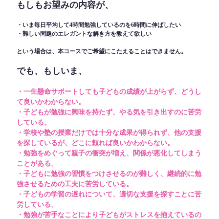
もしもお望みの内容が、
・いま毎日平均して4時間勉強しているのを6時間に伸ばしたい
・難しい問題のエレガントな解き方を教えて欲しい
という場合は、本コースでご希望にこたえることはできません。
でも、もしいま、
・一生懸命サポートしても子どもの成績が上がらず、どうし
て良いかわからない。
・子どもが勉強に興味を持たず、やる気を引き出すのに苦労
している。
・学校や塾の授業だけでは十分な成果が得られず、他の支援
を探しているが、どこに頼れば良いかわからない。
・勉強をめぐって親子の衝突が増え、関係が悪化してしまう
ことがある。
・子どもに勉強の習慣をつけさせるのが難しく、継続的に勉
強させるための工夫に苦労している。
・子どもの学習の遅れについて、適切な支援を探すことに苦
労している。
・勉強が苦手なことにより子どもがストレスを抱えているの