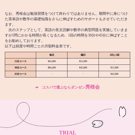
なお、秀桜会は勉強習慣をつけて終わりではありません。期間中に身につけ
た英単語や数学の基礎知識をさらに伸ばすためのサポートもさせていただき
ます。
次のステップとして、英語の長文読解や数学の典型問題を実施していきま
すが1問にかかる時間が長くなるため、1回の時間を30分や45分に伸ばすこと
をお勧めしております。
以下は頻度や時間ごとの月額料金表です。
毎日
隔日
3日に1回
15分コース
¥42,000
¥21,000
-
30分コース
¥84,400
¥42,000
¥21,000
45分コース
-
-
¥42,000
秀桜会
➡︎ コスパで選ぶならダンゼン
TRIAL