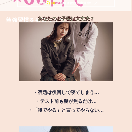
7
＼ 絶賛
日間
の無料体験授業実施中!! ／
あなたのお子様は
大丈夫？
勉強習慣を身につける
・宿題は後回しで寝てしまう…
・テスト前も親が焦るだけ…
・「後でやる」と言ってやらない…