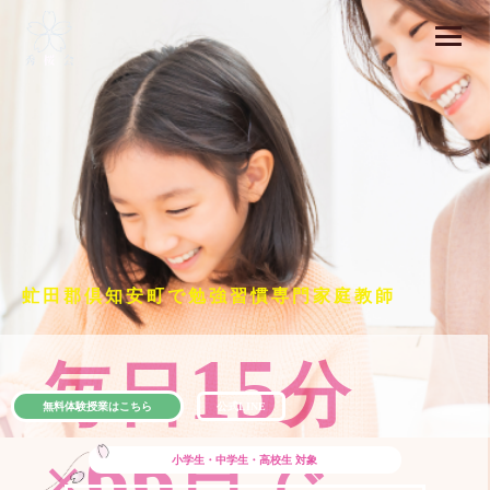
虻田郡倶知安町で勉強習慣専門家庭教師
15
毎日
分
無料体験授業はこちら
公式LINE
66
×
日で
小学生・中学生・高校生
対象