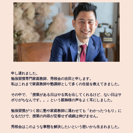
申し遅れました。
勉強習慣専門家庭教師、秀桜会の吉田と申します。
私はこれまで家庭教師や塾講師として多くの生徒を教えてきました。
その中で、「授業がある日はやる気を出してくれるけど、ない日はサ
ボりがちなんです。。」という親御様の声をよく耳にしました。
勉強習慣がつく前に塾や家庭教師に通わせても「わかったつもり」に
なるだけで、授業の内容が定着せず成績は伸びません。
秀桜会はこのような事態を解決したいという想いから生まれました。