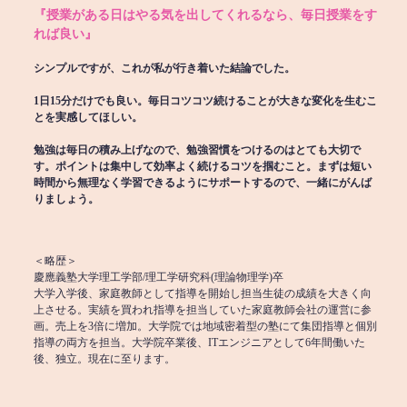
『授業がある日はやる気を出してくれるなら、毎日授業をす
れば良い』
シンプルですが、これが私が行き着いた結論でした。
1日15分だけでも良い。毎日コツコツ続けることが大きな変化を生むこ
とを実感してほしい。
勉強は毎日の積み上げなので、勉強習慣をつけるのはとても大切で
す。ポイントは集中して効率よく続けるコツを掴むこと。まずは短い
時間から無理なく学習できるようにサポートするので、一緒にがんば
りましょう。
＜略歴＞
慶應義塾大学理工学部/理工学研究科(理論物理学)卒
大学入学後、家庭教師として指導を開始し担当生徒の成績を大きく向
上させる。実績を買われ指導を担当していた家庭教師会社の運営に参
画。売上を3倍に増加。大学院では地域密着型の塾にて集団指導と個別
指導の両方を担当。大学院卒業後、ITエンジニアとして6年間働いた
後、独立。現在に至ります。