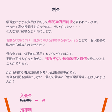
料金
年間30万円前後
学習塾にかかる費用は平均して
と言われています。
せっかく高い授業料を払ったのに、伸びずじまい・・・
そんな苦い経験をよく耳にします。
習慣を味方につけ、自然に伸びる好循環を手に入れる
ことで、もう勉強の
悩みから解放されませんか？
秀桜会では、短期的に通用するノウハウではなく、
揺るぎない勉強習慣
自信
期間終了後もずっと有効な、
と
を身につける
ことができます。
かかる時間や費用対効果を考えれば断然効率的です。
お金も時間も無駄にしない、最初で最後の「勉強習慣習得」をはじめませ
んか？
入会金
¥22,000
➡︎ ¥0
指導料