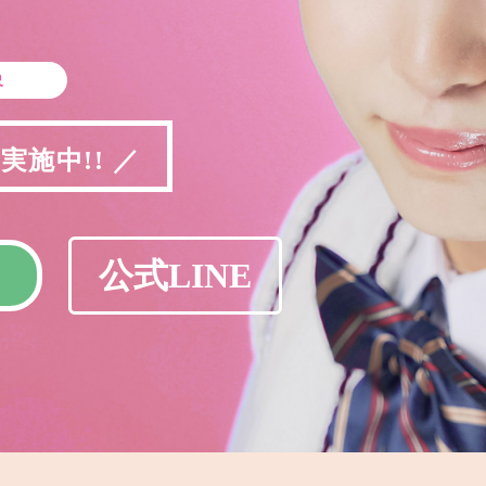
象
施中!! ／
公式LINE