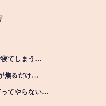
？
で寝てしまう…
が焦るだけ…
言ってやらない…