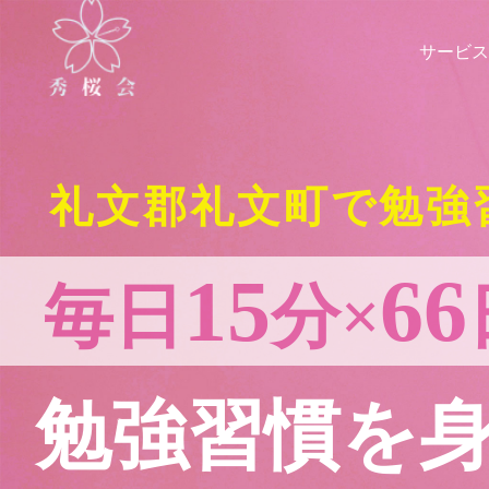
サービス
礼文郡礼文町で勉強
15
66
毎日
分×
勉強習慣を