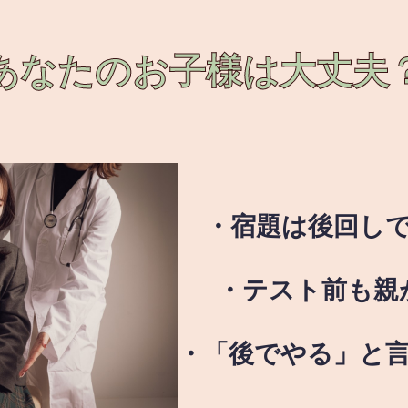
あなたのお子様は
大丈夫
・宿題は後回し
・テスト前も親
・「後でやる」と