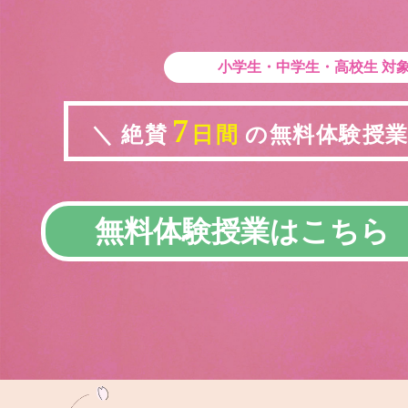
小学生・中学生・高校生
対
7
＼ 絶賛
日間
の無料体験授業実
無料体験授業はこちら