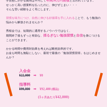
年間30万円前後
学習塾にかかる費用は平均して
と言われています。
せっかく高い授業料を払ったのに、伸びずじまい・・・
そんな苦い経験をよく耳にします。
習慣を味方につけ、自然に伸びる好循環を手に入れる
ことで、もう勉強の
悩みから解放されませんか？
秀桜会では、短期的に通用するノウハウではなく、
揺るぎない勉強習慣
自信
期間終了後もずっと有効な、
と
を身につける
ことができます。
かかる時間や費用対効果を考えれば断然効率的です。
お金も時間も無駄にしない、最初で最後の「勉強習慣習得」をはじめませ
んか？
入会金
¥22,000
➡︎ ¥0
指導料
¥99,800
➡︎ ¥92,400
(税込)
(1
¥42,000)
ヶ月あたり