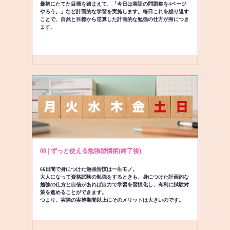
最初にたてた目標を踏まえて、「今日は英語の問題集を4ページ
やろう。」など計画的な学習を実施します。毎日これを繰り返す
ことで、自然と目標から逆算した計画的な勉強の仕方が身につき
ます。
08 | ずっと使える勉強習慣術(終了後)
66日間で身につけた勉強習慣は一生モノ。
大人になって資格試験の勉強をするときも、身につけた計画的な
勉強の仕方と自信があれば自力で学習を習慣化し、有利に試験対
策を進めることができます。
つまり、実際の実施期間以上にそのメリットは大きいのです。