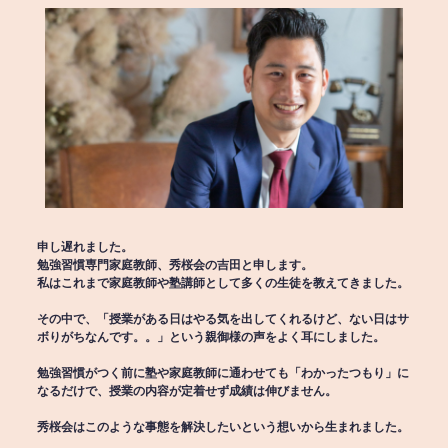
申し遅れました。
勉強習慣専門家庭教師、秀桜会の吉田と申します。
私はこれまで家庭教師や塾講師として多くの生徒を教えてきました。
その中で、「授業がある日はやる気を出してくれるけど、ない日はサ
ボりがちなんです。。」という親御様の声をよく耳にしました。
勉強習慣がつく前に塾や家庭教師に通わせても「わかったつもり」に
なるだけで、授業の内容が定着せず成績は伸びません。
秀桜会はこのような事態を解決したいという想いから生まれました。