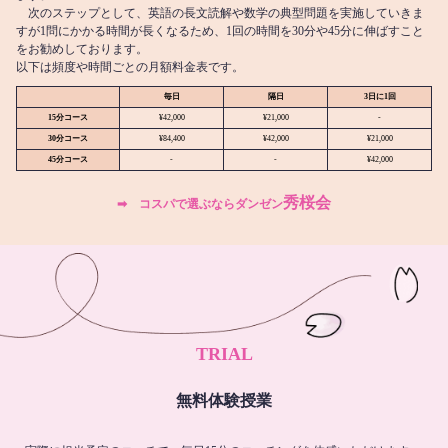
次のステップとして、英語の長文読解や数学の典型問題を実施していきま
すが1問にかかる時間が長くなるため、1回の時間を30分や45分に伸ばすこと
をお勧めしております。
以下は頻度や時間ごとの月額料金表です。
毎日
隔日
3日に1回
15分コース
¥42,000
¥21,000
-
30分コース
¥84,400
¥42,000
¥21,000
45分コース
-
-
¥42,000
秀桜会
➡︎ コスパで選ぶならダンゼン
TRIAL
無料体験授業