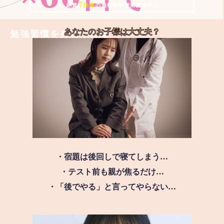
7
＼ 絶賛
日間
の無料体験授業実施中!! ／
あなたのお子様は
大丈夫？
勉強習慣を身につける
・宿題は後回しで寝てしまう…
・テスト前も親が焦るだけ…
・「後でやる」と言ってやらない…