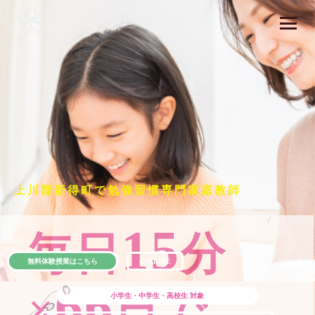
上川郡新得町で勉強習慣専門家庭教師
15
毎日
分
無料体験授業はこちら
公式LINE
66
×
日で
小学生・中学生・高校生
対象