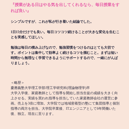
『授業がある日はやる気を出してくれるなら、毎日授業をす
れば良い』
シンプルですが、これが私が行き着いた結論でした。
1日15分だけでも良い。毎日コツコツ続けることが大きな変化を生むこ
とを実感してほしい。
勉強は毎日の積み上げなので、勉強習慣をつけるのはとても大切で
す。ポイントは集中して効率よく続けるコツを掴むこと。まずは短い
時間から無理なく学習できるようにサポートするので、一緒にがんば
りましょう。
＜略歴＞
慶應義塾大学理工学部/理工学研究科(理論物理学)卒
大学入学後、家庭教師として指導を開始し担当生徒の成績を大きく向
上させる。実績を買われ指導を担当していた家庭教師会社の運営に参
画。売上を3倍に増加。大学院では地域密着型の塾にて集団指導と個別
指導の両方を担当。大学院卒業後、ITエンジニアとして6年間働いた
後、独立。現在に至ります。