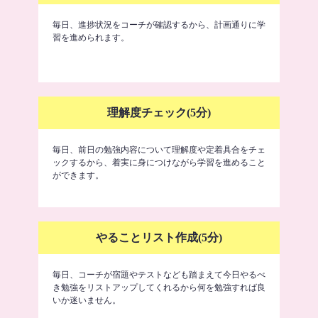
毎日、進捗状況をコーチが確認するから、計画通りに学
習を進められます。
理解度チェック(5分)
毎日、前日の勉強内容について理解度や定着具合をチェ
ックするから、着実に身につけながら学習を進めること
ができます。
やることリスト作成(5分)
毎日、コーチが宿題やテストなども踏まえて今日やるべ
き勉強をリストアップしてくれるから何を勉強すれば良
いか迷いません。