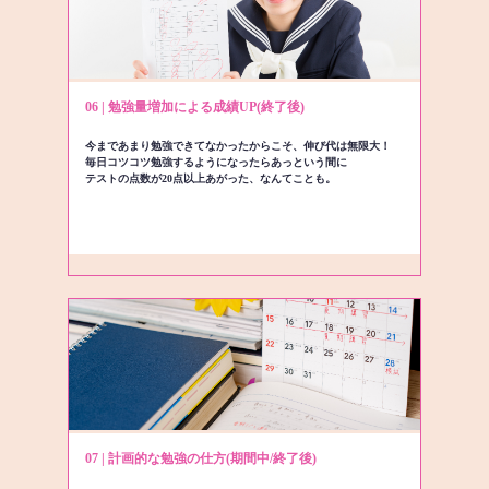
06 | 勉強量増加による成績UP(終了後)
今まであまり勉強できてなかったからこそ、伸び代は無限大！
毎日コツコツ勉強するようになったらあっという間に
テストの点数が20点以上あがった、なんてことも。
07 | 計画的な勉強の仕方(期間中/終了後)