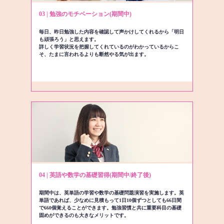
03 | 勉強のモチベーション(期間中)
毎日、昨日勉強した内容を確認して声かけしてくれるから「明日
も頑張ろう」と思えます。
詳しく学習状況を把握してくれているのがわかっているからこ
そ、たまに言われるよりも断然やる気が出ます。
04 | 英語や数学の基礎習得(期間中/終了後)
期間中は、英単語の学習や数学の基礎問題演習を実施します。英
単語であれば、少なめに見積もって1日10個ずつとしても66日間
で660個覚えることができます。勉強習慣と共に重要科目の基礎
固めができるのも大きなメリットです。