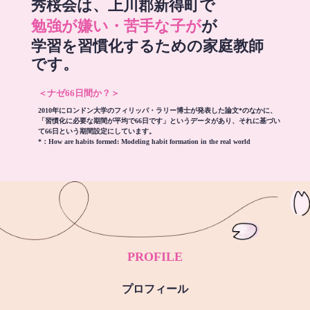
秀桜会は、上川郡新得町で
勉強が嫌い・苦手な子が
が
学習を習慣化するための家庭教師
です。
＜ナゼ66日間か？＞
2010年にロンドン大学のフィリッパ・ラリー博士が発表した論文*のなかに、
「習慣化に必要な期間が平均で66日です」というデータがあり、それに基づい
て66日という期間設定にしています。
*：
How are habits formed: Modeling habit formation in the real world
PROFILE
プロフィール