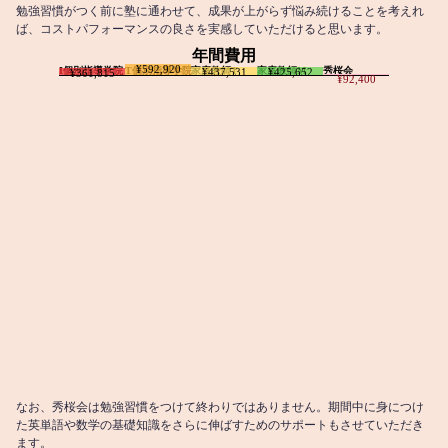
勉強習慣がつく前に塾に通わせて、成果が上がらず悩み続けることを考えれ
ば、コストパフォーマンスの良さを実感していただけると思います。
年間費用
¥592,920
I個別指導学院
T個別指導学院
家庭教師T
家庭教師M
秀桜会
¥437,531
¥425,652
¥361,815
¥92,400
なお、秀桜会は勉強習慣をつけて終わりではありません。期間中に身につけ
た英単語や数学の基礎知識をさらに伸ばすためのサポートもさせていただき
ます。