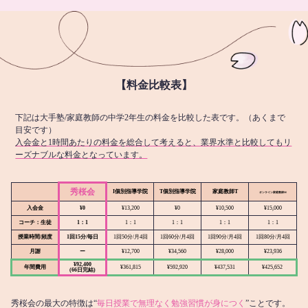
【料金比較表】
下記は大手塾/家庭教師の中学2年生の料金を比較した表です。（あくまで
目安です）
入会金と1時間あたりの料金を総合して考えると、業界水準と比較してもリ
ーズナブルな料金となっています。
秀桜会
I個別指導学院
T個別指導学院
家庭教師T
オンライン
家庭教師M
入会金
¥0
¥13,200
¥0
¥10,500
¥15,000
コーチ：生徒
1：1
1：1
1：1
1：1
1：1
授業時間/頻度
1回15分/毎日
1回50分/月4回
1回60分/月4回
1回90分/月4回
1回80分/月4回
月謝
ー
¥12,700
¥34,560
¥28,000
¥23,936
¥92,400
年間費用
¥361,815
¥592,920
¥437,531
¥425,652
(66日完結)
秀桜会の最大の特徴は“
毎日授業で無理なく勉強習慣が身につく
”ことです。